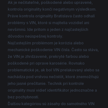
Ak je nečitateľné, poškodené alebo upravené,
kontrola originality
končí negatívnym výsledkom.
Práve kontrola originality Bratislava často odhalí
problémy s VIN, ktoré si majitelia vozidiel ani
nevšimnú. Ide pritom o jeden z najčastejších
dôvodov
neúspešnej kontroly
.
Najčastejším problémom je korózia alebo
mechanické poškodenie VIN čísla. Často sa stáva,
že VIN je zhrdzavené, prekryté farbou alebo
poškodené pri oprave karosérie. Rovnako
problematické je, ak bol VIN prelakovaný alebo sa
nachádza pod vrstvou nečistôt, ktoré znemožňujú
jeho jasné prečítanie. Technik pri kontrole
originality musí vidieť identifikátor jednoznačne a
bez pochybností.
Ďalšou kategóriou sú zásahy do samotného VIN