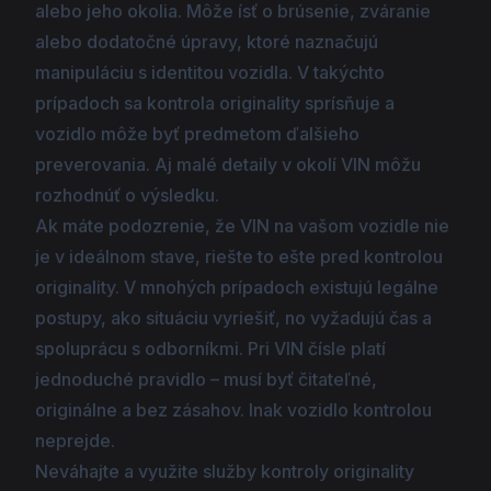
alebo jeho okolia. Môže ísť o brúsenie, zváranie
alebo dodatočné úpravy, ktoré naznačujú
manipuláciu s identitou vozidla. V takýchto
prípadoch sa kontrola originality sprísňuje a
vozidlo môže byť predmetom ďalšieho
preverovania. Aj malé detaily v okolí VIN môžu
rozhodnúť o výsledku.
Ak máte podozrenie, že VIN na vašom vozidle nie
je v ideálnom stave, riešte to ešte pred kontrolou
originality. V mnohých prípadoch existujú legálne
postupy, ako situáciu vyriešiť, no vyžadujú čas a
spoluprácu s odborníkmi. Pri VIN čísle platí
jednoduché pravidlo – musí byť čitateľné,
originálne a bez zásahov. Inak vozidlo kontrolou
neprejde.
Neváhajte a využite služby kontroly originality