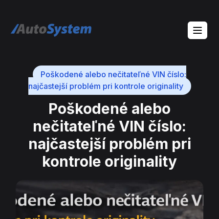
auto-system logo
Poškodené alebo nečitateľné VIN číslo:
najčastejší problém pri kontrole originality
Poškodené alebo
nečitateľné VIN číslo:
najčastejší problém pri
kontrole originality