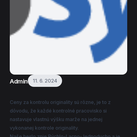
Admin
11. 6. 2024
Ceny
za kontrolu originality sú rôzne, je to z
dôvodu, že každé kontrolné pracovisko si
nastavuje vlastnú výšku marže na jednej
vykonanej kontrole originality.
Naše heslo znie Rýchlo-Lacno-Jednoducho a je