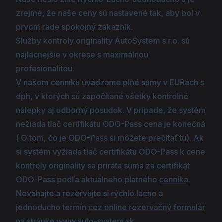
zrejmé, že naše ceny sú nastavené tak, aby bol v
prvom rade spokojný zákazník.
Služby kontroly originality AutoSystem s.r.o. sú
najlacnejšie v okrese s maximálnou
profesionalitou.
V našom cenníku uvádzame plné sumy v EURách s
dph, v ktorých sú započítané všetky kontrolné
nálepky aj odborný posudok. V prípade, že systém
nežiada tlač certifikátu ODO-Pass cena je konečná
( O tom, čo je ODO-Pass si môžete prečítať tu). Ak
si systém vyžiada tlač certifikátu ODO-Pass k cene
kontroly originality sa priráta suma za certifikát
ODO-Pass podľa aktuálneho platného
cenníka
.
Neváhajte a rezervujte si rýchlo lacno a
jednoducho termín
cez online rezervačný formulár
na stránke
www.auto-system.sk