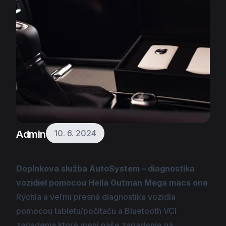
Admin
10. 6. 2024
Doplnkova služba AutoSystem – diagnostika
vozidiel pomocou Hella Gutman Mega macs one
Rýchla a veľmi presná diagnostika vozidla
pomocou tabletu/počítaču a Bluetooth VCI
zariadenia ktoré mení naše zariadenie na