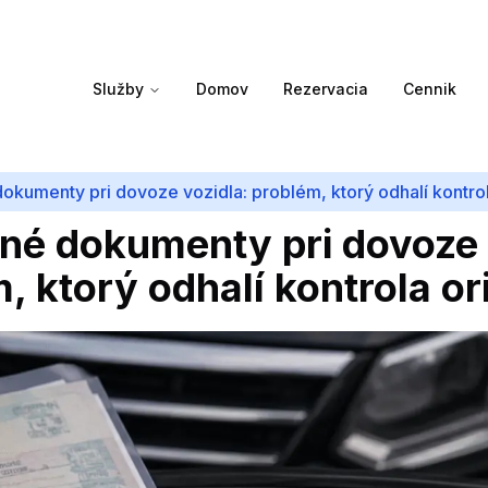
Služby
Domov
Rezervacia
Cennik
okumenty pri dovoze vozidla: problém, ktorý odhalí kontrola
né dokumenty pri dovoze 
, ktorý odhalí kontrola ori