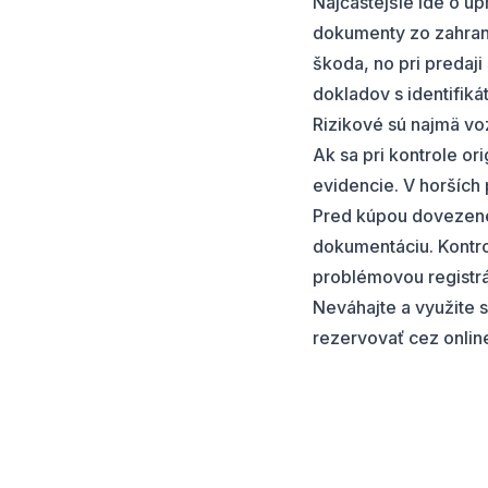
Najčastejšie ide o
up
dokumenty zo zahranič
škoda, no pri predaji
dokladov s identifiká
Rizikové sú najmä vo
Ak sa pri kontrole or
evidencie. V horších
Pred kúpou dovezen
dokumentáciu. Kontrol
problémovou registrá
Neváhajte a využite s
rezervovať cez
onlin