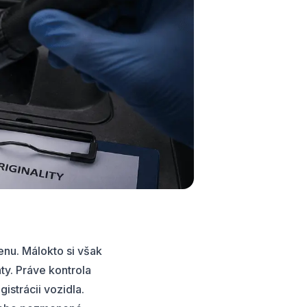
enu. Málokto si však
ty. Práve
kontrola
istrácii vozidla.