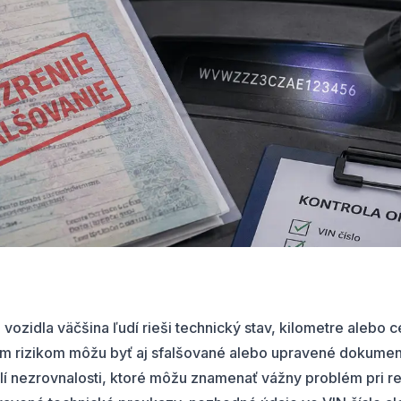
ozidla väčšina ľudí rieši technický stav, kilometre alebo c
m rizikom môžu byť aj sfalšované alebo upravené dokumen
í nezrovnalosti, ktoré môžu znamenať vážny problém pri reg