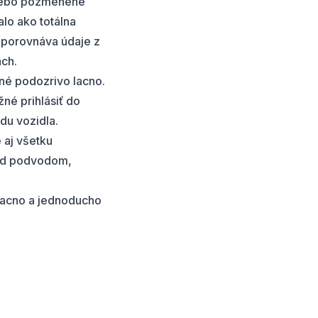
alebo pozmenené
alo ako totálna
ty porovnáva údaje z
ach.
né podozrivo lacno.
žné prihlásiť do
du vozidla.
 aj všetku
pred podvodom,
, lacno a jednoducho