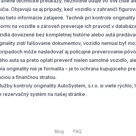
ravené technické preukazy, nezhodné údaje vo VIN čísle 
ia. Objavujú sa aj prípady, keď vozidlo v zahraničí figurov
 sú tieto informácie zatajené. Technik pri kontrole originali
tormi na vozidle a zároveň preveruje ich pravosť v databáz
zidlá dovezené bez kompletnej histórie alebo autá predáva
iginality zistí falšovanie dokumentov, vozidlo nemusí byť mo
 prípadoch môže nasledovať aj policajné preverovanie pôvo
ého auta
sa preto oplatí preveriť
nielen samotné vozidlo, ale
a originality nie je formalita – je to ochrana kupujúceho 
ciou a finančnou stratou.
lužby kontroly originality AutoSystem, s.r.o. si viete rýchlo
e rezervačný systém
na našej stránke .
Blog
FAQ