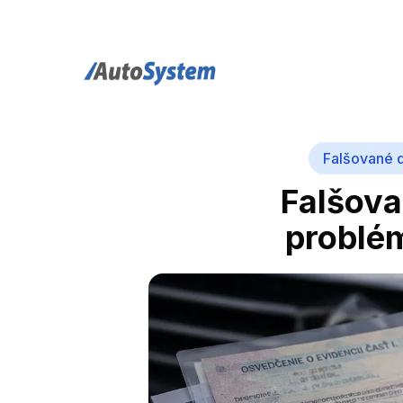
auto-system logo
Falšované d
Falšova
problém