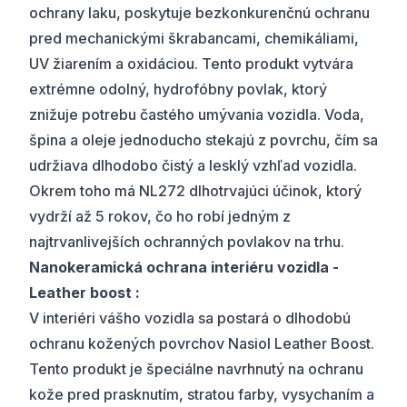
ochrany laku, poskytuje bezkonkurenčnú ochranu
pred mechanickými škrabancami, chemikáliami,
UV žiarením a oxidáciou. Tento produkt vytvára
extrémne odolný, hydrofóbny povlak, ktorý
znižuje potrebu častého umývania vozidla. Voda,
špina a oleje jednoducho stekajú z povrchu, čím sa
udržiava dlhodobo čistý a lesklý vzhľad vozidla.
Okrem toho má NL272 dlhotrvajúci účinok, ktorý
vydrží až 5 rokov, čo ho robí jedným z
najtrvanlivejších ochranných povlakov na trhu.
Nanokeramická ochrana interiéru vozidla -
Leather boost :
V interiéri vášho vozidla sa postará o dlhodobú
ochranu kožených povrchov Nasiol Leather Boost.
Tento produkt je špeciálne navrhnutý na ochranu
kože pred prasknutím, stratou farby, vysychaním a