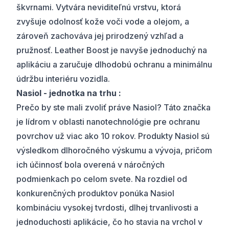
škvrnami. Vytvára neviditeľnú vrstvu, ktorá
zvyšuje odolnosť kože voči vode a olejom, a
zároveň zachováva jej prirodzený vzhľad a
pružnosť. Leather Boost je navyše jednoduchý na
aplikáciu a zaručuje dlhodobú ochranu a minimálnu
údržbu interiéru vozidla.
Nasiol - jednotka na trhu :
Prečo by ste mali zvoliť práve Nasiol? Táto značka
je lídrom v oblasti nanotechnológie pre ochranu
povrchov už viac ako 10 rokov. Produkty Nasiol sú
výsledkom dlhoročného výskumu a vývoja, pričom
ich účinnosť bola overená v náročných
podmienkach po celom svete. Na rozdiel od
konkurenčných produktov ponúka Nasiol
kombináciu vysokej tvrdosti, dlhej trvanlivosti a
jednoduchosti aplikácie, čo ho stavia na vrchol v