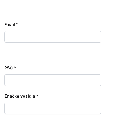
Email
*
PSČ
*
Značka vozidla
*