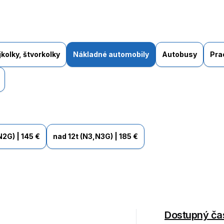
kolky, štvorkolky
Nákladné automobily
Autobusy
Pra
,N2G)
|
145 €
nad 12t (N3,N3G)
|
185 €
Dostupný ča