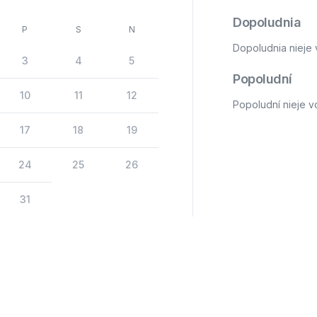
Dopoludnia
P
S
N
Dopoludnia nieje 
3
4
5
Popoludní
10
11
12
Popoludní nieje v
17
18
19
24
25
26
31