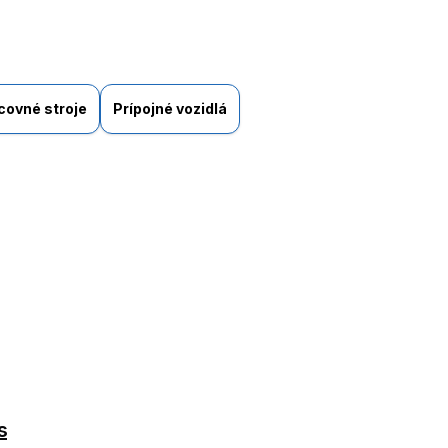
covné stroje
Prípojné vozidlá
s