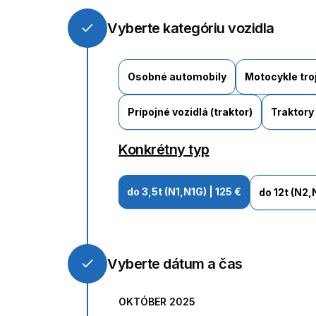
Vyberte kategóriu vozidla
Osobné automobily
Motocykle troj
Prípojné vozidlá (traktor)
Traktory
Konkrétny typ
do 3,5t (N1,N1G)
|
125 €
do 12t (N2
Vyberte dátum a čas
OKTÓBER 2025