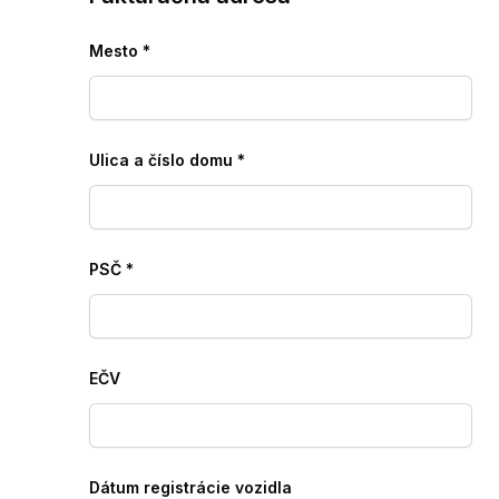
Mesto
*
Ulica a číslo domu
*
PSČ
*
EČV
Dátum registrácie vozidla