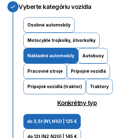
Vyberte kategóriu vozidla
Osobné automobily
Motocykle trojkolky, štvorkolky
Nákladné automobily
Autobusy
Pracovné stroje
Prípojné vozidlá
Prípojné vozidlá (traktor)
Traktory
Konkrétny typ
do 3,5t (N1,N1G)
|
125 €
do 12t (N2,N2G)
|
145 €