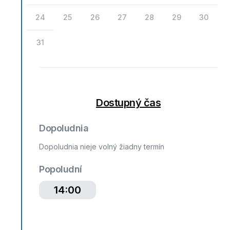
24
25
26
27
28
29
30
31
Dostupný čas
Dopoludnia
Dopoludnia nieje volný žiadny termín
Popoludní
14:00