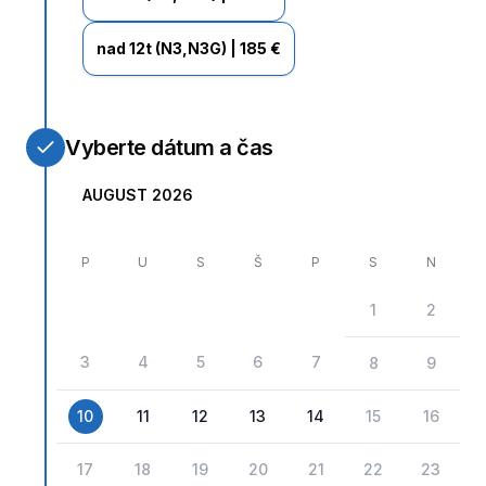
nad 12t (N3,N3G)
|
185 €
Vyberte dátum a čas
AUGUST 2026
P
U
S
Š
P
S
N
1
2
3
4
5
6
7
8
9
10
11
12
13
14
15
16
17
18
19
20
21
22
23