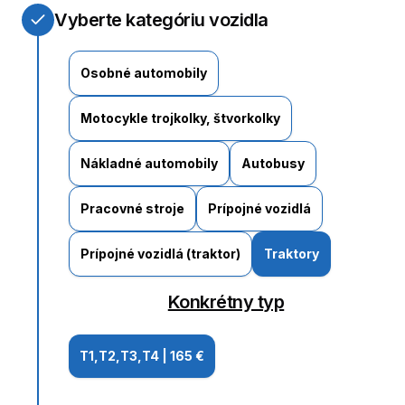
Vyberte kategóriu vozidla
Osobné automobily
Motocykle trojkolky, štvorkolky
Nákladné automobily
Autobusy
Pracovné stroje
Prípojné vozidlá
Prípojné vozidlá (traktor)
Traktory
Konkrétny typ
T1,T2,T3,T4
|
165 €