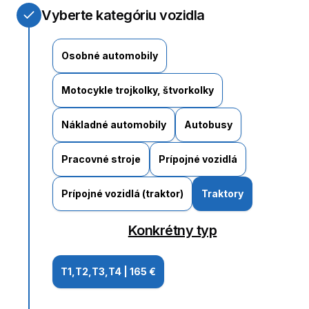
Vyberte kategóriu vozidla
Osobné automobily
Motocykle trojkolky, štvorkolky
Nákladné automobily
Autobusy
Pracovné stroje
Prípojné vozidlá
Prípojné vozidlá (traktor)
Traktory
Konkrétny typ
T1,T2,T3,T4
|
165 €