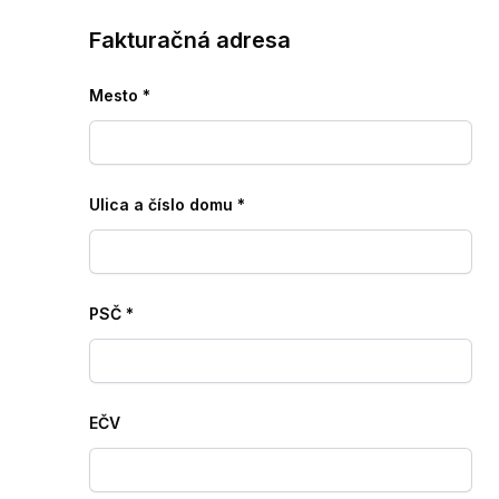
Fakturačná adresa
Mesto
*
Ulica a číslo domu
*
PSČ
*
EČV