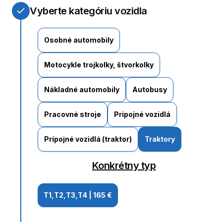
Vyberte kategóriu vozidla
Osobné automobily
Motocykle trojkolky, štvorkolky
Nákladné automobily
Autobusy
Pracovné stroje
Prípojné vozidlá
Prípojné vozidlá (traktor)
Traktory
Konkrétny typ
T1,T2,T3,T4
|
165 €