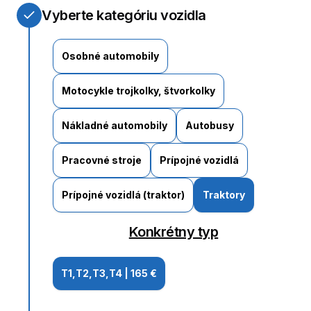
Vyberte kategóriu vozidla
Osobné automobily
Motocykle trojkolky, štvorkolky
Nákladné automobily
Autobusy
Pracovné stroje
Prípojné vozidlá
Prípojné vozidlá (traktor)
Traktory
Konkrétny typ
T1,T2,T3,T4
|
165 €