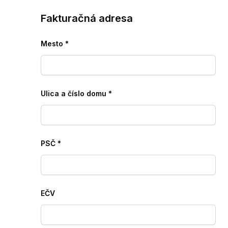
Fakturačná adresa
Mesto
*
Ulica a číslo domu
*
PSČ
*
EČV