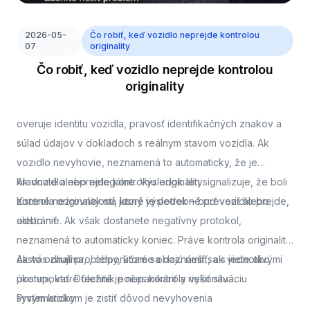
2026-05-
Čo robiť, keď vozidlo neprejde kontrolou
07
originality
Čo robiť, keď vozidlo neprejde kontrolou
originality
overuje identitu vozidla, pravosť identifikačných znakov a
súlad údajov v dokladoch s reálnym stavom vozidla. Ak
vozidlo nevyhovie, neznamená to automaticky, že je
kradnuté alebo nelegálne. Výsledok len signalizuje, že boli
Ak vozidlo neprejde kontrolou originality
zistené nezrovnalosti, ktoré je potrebné preveriť alebo
Kontrola originality má jasný výsledok – buď vozidlo prejde,
odstrániť.
alebo nie. Ak však dostanete negatívny protokol,
neznamená to automaticky koniec. Práve kontrola originality
často odhalí problémy, ktoré sa dajú riešiť, ak viete ako
Ak vás zaujíma,
, odporúčame oboznámiť sa s jednotlivými
postupovať. Dôležité je nepanikáriť a riešiť situáciu
úkonmi, ktoré technik počas kontroly vykonáva.
systematicky.
Prvým krokom je zistiť dôvod nevyhovenia