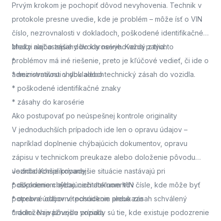
Prvým krokom je pochopiť dôvod nevyhovenia. Technik v
protokole presne uvedie, kde je problém – môže ísť o VIN
číslo, nezrovnalosti v dokladoch, poškodené identifikačné
znaky alebo zásahy do karosérie. Každý z týchto
Medzi najčastejšie dôvody nevyhovenia patria:
problémov má iné riešenie, preto je kľúčové vedieť, či ide o
*
administratívnu chybu alebo technický zásah do vozidla.
* nezrovnalosti v dokladoch
* poškodené identifikačné znaky
* zásahy do karosérie
Ako postupovať po neúspešnej kontrole originality
V jednoduchších prípadoch ide len o opravu údajov –
napríklad doplnenie chýbajúcich dokumentov, opravu
zápisu v technickom preukaze alebo doloženie pôvodu
vozidla. Komplikovanejšie situácie nastávajú pri
Jednoduchšie prípady
poškodenom alebo nečitateľnom VIN čísle, kde môže byť
* doplnenie chýbajúcich dokumentov
potrebné odborné posúdenie alebo zásah schválený
* oprava údajov v technickom preukaze
úradmi. Najvážnejšie prípady sú tie, kde existuje podozrenie
* doloženie pôvodu vozidla