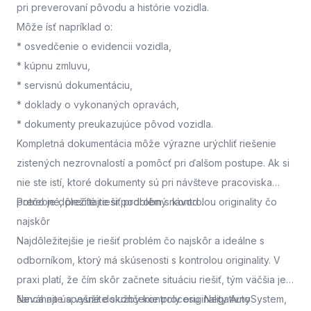
pri preverovaní pôvodu a histórie vozidla.
Môže ísť napríklad o:
* osvedčenie o evidencii vozidla,
* kúpnu zmluvu,
* servisnú dokumentáciu,
* doklady o vykonaných opravách,
* dokumenty preukazujúce pôvod vozidla.
Kompletná dokumentácia môže výrazne urýchliť riešenie
zistených nezrovnalostí a pomôcť pri ďalšom postupe. Ak si
nie ste istí, ktoré dokumenty sú pri návšteve pracoviska
potrebné, prečítajte si podrobný návod
Prečo je dôležité riešiť problém s kontrolou originality čo
.
najskôr
Najdôležitejšie je riešiť problém čo najskôr a ideálne s
odborníkom, ktorý má skúsenosti s kontrolou originality. V
praxi platí, že čím skôr začnete situáciu riešiť, tým väčšia je
šanca na úspešné dokončenie procesu. Negatívny
Neváhajte a využite služby kontroly originality AutoSystem,