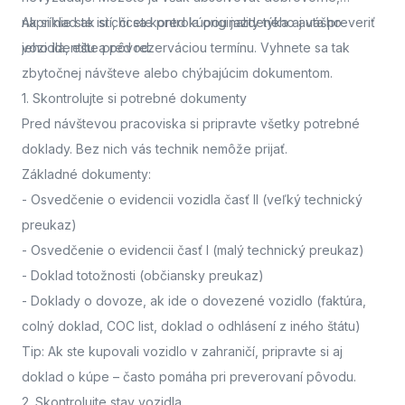
napríklad ak si chcete pred kúpou jazdeného auta preveriť
Ak si nie ste istí, či sa kontrola originality týka aj vášho
jeho identitu a pôvod.
vozidla,
ešte pred rezerváciou termínu. Vyhnete sa tak
zbytočnej návšteve alebo chýbajúcim dokumentom.
1. Skontrolujte si potrebné dokumenty
Pred návštevou pracoviska
si pripravte všetky potrebné
doklady. Bez nich vás technik nemôže prijať.
Základné dokumenty:
-
Osvedčenie o evidencii vozidla časť II
(veľký technický
preukaz)
-
Osvedčenie o evidencii časť I
(malý technický preukaz)
-
Doklad totožnosti
(občiansky preukaz)
-
Doklady o dovoze, ak ide o dovezené vozidlo
(faktúra,
colný doklad, COC list, doklad o odhlásení z iného štátu)
Tip: Ak ste kupovali vozidlo v zahraničí, pripravte si aj
doklad o kúpe – často pomáha pri preverovaní pôvodu.
2. Skontrolujte stav vozidla