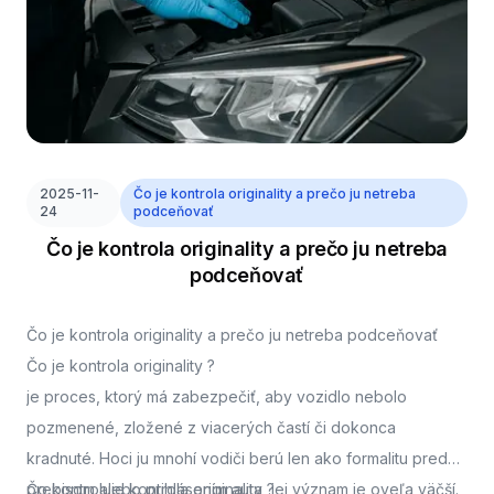
2025-11-
Čo je kontrola originality a prečo ju netreba
24
podceňovať
Čo je kontrola originality a prečo ju netreba
podceňovať
Čo je kontrola originality a prečo ju netreba podceňovať
Čo je kontrola originality ?
je proces, ktorý má zabezpečiť, aby vozidlo nebolo
pozmenené, zložené z viacerých častí či dokonca
kradnuté. Hoci ju mnohí vodiči berú len ako formalitu pred
prepisom alebo prihlásením auta, jej význam je oveľa väčší.
Čo kontroluje kontrola originality ?