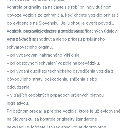
Kontrola originality sa najčastejšie robí pri individuálnom
dovoze vozidla zo zahraničia, keď chcete vozidlo prihlásiť
do evidencie na Slovensku. Jej úlohou je overiť pôvod
vozidla, pravosť dokladov a zhodu identifikačných údajov,
Kontrolu originality môžete potrebovať aj:
najmä VIN čísla.
• na základe rozhodnutia alebo príkazu príslušného
schvaľovacieho orgánu,
• pri vybavovaní náhradného VIN čísla,
• pri opätovnom schválení vozidla na prevádzku,
• pri vydaní duplikátu technického osvedčenia vozidla z
dôvodu jeho straty, poškodenia, zničenia alebo
odcudzenia,
• v ďalších osobitných prípadoch určených platnou
legislatívou.
Pri bežnom predaji a prepise vozidla, ktoré je už evidované
na Slovensku, sa kontrola originality štandardne
nevyžaduje. Môžete ju však absolvovať dobrovoľne,