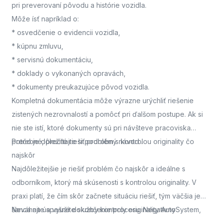
pri preverovaní pôvodu a histórie vozidla.
Môže ísť napríklad o:
* osvedčenie o evidencii vozidla,
* kúpnu zmluvu,
* servisnú dokumentáciu,
* doklady o vykonaných opravách,
* dokumenty preukazujúce pôvod vozidla.
Kompletná dokumentácia môže výrazne urýchliť riešenie
zistených nezrovnalostí a pomôcť pri ďalšom postupe. Ak si
nie ste istí, ktoré dokumenty sú pri návšteve pracoviska
potrebné, prečítajte si podrobný návod
Prečo je dôležité riešiť problém s kontrolou originality čo
.
najskôr
Najdôležitejšie je riešiť problém čo najskôr a ideálne s
odborníkom, ktorý má skúsenosti s kontrolou originality. V
praxi platí, že čím skôr začnete situáciu riešiť, tým väčšia je
šanca na úspešné dokončenie procesu. Negatívny
Neváhajte a využite služby kontroly originality AutoSystem,