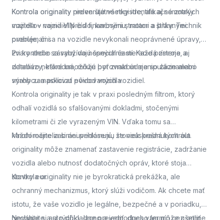
Kontrola originality
Kontrola originality preveruje všetky identifikačné znaky
nielen štátne registre, ale aj samotných
majiteľov vozidiel pred finančnými stratami a právnymi
vozidla – najmä VIN číslo, karosériu, motor a štítky. Technik
problémami.
overuje, či sa na vozidle nevykonali neoprávnené úpravy,
zvary alebo zásahy do nosných častí. Každá zmena, aj
Pri kontrole sa využívajú špeciálne meracie prístroje a
zdanlivo neškodná, môže byť znakom manipulácie alebo
databázy, ktoré umožňujú porovnať údaje so záznamami
snahy zamaskovať pôvod vozidla.
výrobcu a políciou evidovaných vozidiel.
Kontrola originality je tak v praxi posledným filtrom, ktorý
odhalí vozidlá so sfalšovanými dokladmi, stočenými
kilometrami či zle vyrazeným VIN. Vďaka tomu sa
každoročne zabráni prihláseniu stoviek kradnutých áut.
Mnohí majitelia si neuvedomujú, že neúspešná kontrola
originality môže znamenať zastavenie registrácie, zadržanie
vozidla alebo nutnosť dodatočných opráv, ktoré stoja
stovky eur.
Kontrola originality nie je byrokratická prekážka, ale
ochranný mechanizmus, ktorý slúži vodičom. Ak chcete mať
istotu, že vaše vozidlo je legálne, bezpečné a v poriadku,
nechajte si auto dôkladne preveriť.
Neváhajte a
si rýchlo, lacno a jednoducho termín cez online
dnes vám môže ušetriť