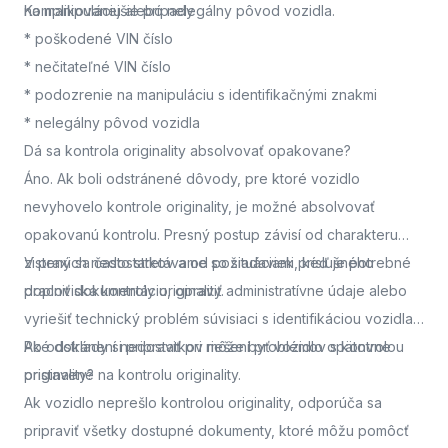
na manipuláciu alebo nelegálny pôvod vozidla.
Komplikovanejšie prípady
* poškodené VIN číslo
* nečitateľné VIN číslo
* podozrenie na manipuláciu s identifikačnými znakmi
* nelegálny pôvod vozidla
Dá sa kontrola originality absolvovať opakovane?
Áno. Ak boli odstránené dôvody, pre ktoré vozidlo
nevyhovelo kontrole originality, je možné absolvovať
opakovanú kontrolu. Presný postup závisí od charakteru
zistených nedostatkov a od požiadaviek príslušného
V praxi sa často stretávame so situáciami, keď je potrebné
pracoviska kontroly originality.
doplniť dokumentáciu, opraviť administratívne údaje alebo
vyriešiť technický problém súvisiaci s identifikáciou vozidla.
Po odstránení nedostatkov môže byť vozidlo opätovne
Aké doklady si pripraviť pri riešení problémov s kontrolou
pristavené na kontrolu originality.
originality?
Ak vozidlo neprešlo kontrolou originality, odporúča sa
pripraviť všetky dostupné dokumenty, ktoré môžu pomôcť