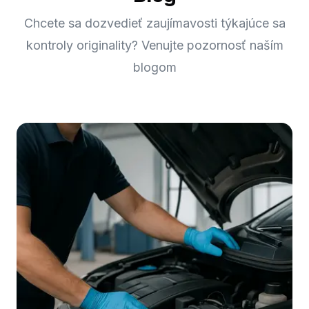
Chcete sa dozvedieť zaujímavosti týkajúce sa
kontroly originality? Venujte pozornosť naším
blogom