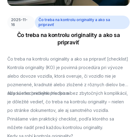
2025-11-
Čo treba na kontrolu originality a ako sa
16
pripraviť
Čo treba na kontrolu originality a ako sa
pripraviť
Čo treba na kontrolu originality a ako sa pripraviť [checklist]
Kontrola originality (KO) je povinná procedúra pri vývoze
alebo dovoze vozidla, ktorá overuje, či vozidlo nie je
pozmenené, kradnuté alebo zložené z rôznych dielov bez
súladu s technickými predpismi.
Aby všetko prebehlo hladko a bez zbytočných komplikácií,
je dôležité vedieť, čo treba na kontrolu originality – nielen
po stránke dokumentov, ale aj samotného vozidla.
Prinášame vám praktický checklist, podľa ktorého sa
môžete riadiť pred každou kontrolou originality.
Kedy sa robí kontrola originality?