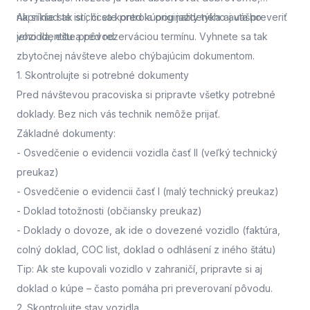
napríklad ak si chcete pred kúpou jazdeného auta preveriť
Ak si nie ste istí, či sa kontrola originality týka aj vášho
jeho identitu a pôvod.
vozidla,
ešte pred rezerváciou termínu. Vyhnete sa tak
zbytočnej návšteve alebo chýbajúcim dokumentom.
1. Skontrolujte si potrebné dokumenty
Pred návštevou pracoviska
si pripravte všetky potrebné
doklady. Bez nich vás technik nemôže prijať.
Základné dokumenty:
-
Osvedčenie o evidencii vozidla časť II
(veľký technický
preukaz)
-
Osvedčenie o evidencii časť I
(malý technický preukaz)
-
Doklad totožnosti
(občiansky preukaz)
-
Doklady o dovoze, ak ide o dovezené vozidlo
(faktúra,
colný doklad, COC list, doklad o odhlásení z iného štátu)
Tip: Ak ste kupovali vozidlo v zahraničí, pripravte si aj
doklad o kúpe – často pomáha pri preverovaní pôvodu.
2. Skontrolujte stav vozidla