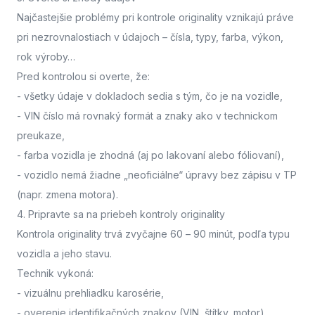
Najčastejšie problémy pri kontrole originality vznikajú práve
pri nezrovnalostiach v údajoch – čísla, typy, farba, výkon,
rok výroby…
Pred kontrolou si overte, že:
- všetky údaje v dokladoch sedia s tým, čo je na vozidle,
- VIN číslo má rovnaký formát a znaky ako v technickom
preukaze,
- farba vozidla je zhodná (aj po lakovaní alebo fóliovaní),
- vozidlo nemá žiadne „neoficiálne“ úpravy bez zápisu v TP
(napr. zmena motora).
4. Pripravte sa na priebeh kontroly originality
Kontrola originality trvá zvyčajne 60 – 90 minút
, podľa typu
vozidla a jeho stavu.
Technik vykoná:
- vizuálnu prehliadku karosérie,
- overenie identifikačných znakov (VIN, štítky, motor),