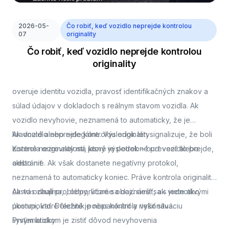
2026-05-
Čo robiť, keď vozidlo neprejde kontrolou
07
originality
Čo robiť, keď vozidlo neprejde kontrolou
originality
overuje identitu vozidla, pravosť identifikačných znakov a
súlad údajov v dokladoch s reálnym stavom vozidla. Ak
vozidlo nevyhovie, neznamená to automaticky, že je
kradnuté alebo nelegálne. Výsledok len signalizuje, že boli
Ak vozidlo neprejde kontrolou originality
zistené nezrovnalosti, ktoré je potrebné preveriť alebo
Kontrola originality má jasný výsledok – buď vozidlo prejde,
odstrániť.
alebo nie. Ak však dostanete negatívny protokol,
neznamená to automaticky koniec. Práve kontrola originality
často odhalí problémy, ktoré sa dajú riešiť, ak viete ako
Ak vás zaujíma,
, odporúčame oboznámiť sa s jednotlivými
postupovať. Dôležité je nepanikáriť a riešiť situáciu
úkonmi, ktoré technik počas kontroly vykonáva.
systematicky.
Prvým krokom je zistiť dôvod nevyhovenia