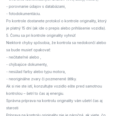
- porovnanie údajov s databázami,
- fotodokumentáciu.
Po kontrole dostanete protokol o kontrole originality, ktorý
je platný 15 dní (ak ide o prepis alebo prihlásenie vozidla).
5. Čomu sa pri kontrole originality vyhnúť
Niektoré chyby spôsobia, že kontrola sa nedokončí alebo
sa bude musieť opakovať:
- nečitateľné alebo
,
- chýbajúce dokumenty,
- nesúlad farby alebo typu motora,
- neoriginálne zvary či pozmenené štítky.
Ak si nie ste istí,
konzultujte vozidlo ešte pred samotnou
kontrolou
– šetrí to čas aj energiu.
Správna príprava na kontrolu originality vám ušetrí čas aj
starosti
Príprava na kontrolu originality nie je náročná, ak viete, čo