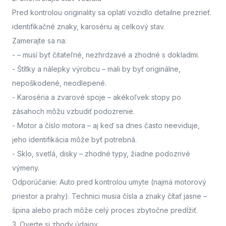
Pred kontrolou originality sa oplatí vozidlo detailne prezrieť.
identifikačné znaky, karosériu aj celkový stav.
Zamerajte sa na:
-
– musí byť čitateľné, nezhrdzavé a zhodné s dokladmi.
- Štítky a nálepky výrobcu
– mali by byť originálne,
nepoškodené, neodlepené.
- Karoséria a zvarové spoje
– akékoľvek stopy po
zásahoch môžu vzbudiť podozrenie.
- Motor a číslo motora
– aj keď sa dnes často neeviduje,
jeho identifikácia môže byť potrebná.
- Sklo, svetlá, disky
– zhodné typy, žiadne podozrivé
výmeny.
Odporúčanie: Auto pred kontrolou umyte (najmä motorový
priestor a prahy). Technici musia čísla a znaky čítať jasne –
špina alebo prach môže celý proces zbytočne predĺžiť.
3. Overte si zhody údajov