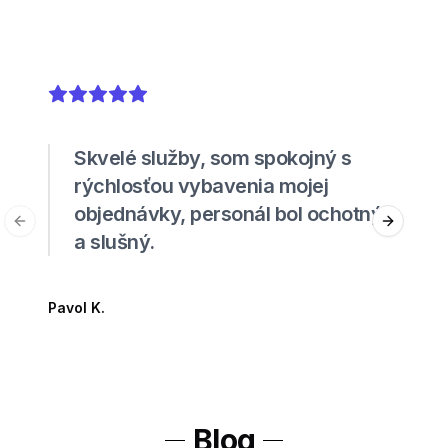
5
out of 5 stars
Skvelé služby, som spokojný s
rýchlosťou vybavenia mojej
objednávky, personál bol ochotný
Previous slide
Next sli
a slušný.
Pavol K.
Blog