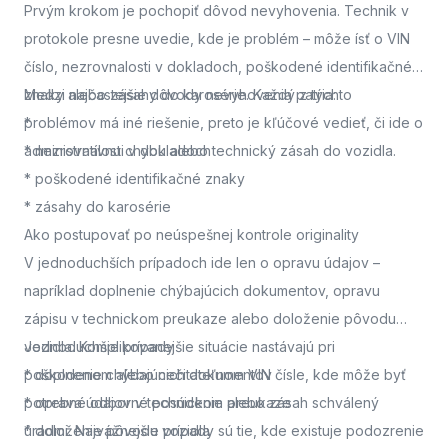
Prvým krokom je pochopiť dôvod nevyhovenia. Technik v
protokole presne uvedie, kde je problém – môže ísť o VIN
číslo, nezrovnalosti v dokladoch, poškodené identifikačné
znaky alebo zásahy do karosérie. Každý z týchto
Medzi najčastejšie dôvody nevyhovenia patria:
problémov má iné riešenie, preto je kľúčové vedieť, či ide o
*
administratívnu chybu alebo technický zásah do vozidla.
* nezrovnalosti v dokladoch
* poškodené identifikačné znaky
* zásahy do karosérie
Ako postupovať po neúspešnej kontrole originality
V jednoduchších prípadoch ide len o opravu údajov –
napríklad doplnenie chýbajúcich dokumentov, opravu
zápisu v technickom preukaze alebo doloženie pôvodu
vozidla. Komplikovanejšie situácie nastávajú pri
Jednoduchšie prípady
poškodenom alebo nečitateľnom VIN čísle, kde môže byť
* doplnenie chýbajúcich dokumentov
potrebné odborné posúdenie alebo zásah schválený
* oprava údajov v technickom preukaze
úradmi. Najvážnejšie prípady sú tie, kde existuje podozrenie
* doloženie pôvodu vozidla