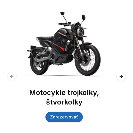
Previous slide
Next 
Motocykle trojkolky,
štvorkolky
Zarezervovať