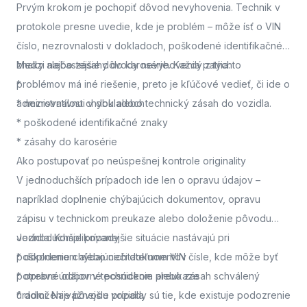
Prvým krokom je pochopiť dôvod nevyhovenia. Technik v
protokole presne uvedie, kde je problém – môže ísť o VIN
číslo, nezrovnalosti v dokladoch, poškodené identifikačné
znaky alebo zásahy do karosérie. Každý z týchto
Medzi najčastejšie dôvody nevyhovenia patria:
problémov má iné riešenie, preto je kľúčové vedieť, či ide o
*
administratívnu chybu alebo technický zásah do vozidla.
* nezrovnalosti v dokladoch
* poškodené identifikačné znaky
* zásahy do karosérie
Ako postupovať po neúspešnej kontrole originality
V jednoduchších prípadoch ide len o opravu údajov –
napríklad doplnenie chýbajúcich dokumentov, opravu
zápisu v technickom preukaze alebo doloženie pôvodu
vozidla. Komplikovanejšie situácie nastávajú pri
Jednoduchšie prípady
poškodenom alebo nečitateľnom VIN čísle, kde môže byť
* doplnenie chýbajúcich dokumentov
potrebné odborné posúdenie alebo zásah schválený
* oprava údajov v technickom preukaze
úradmi. Najvážnejšie prípady sú tie, kde existuje podozrenie
* doloženie pôvodu vozidla