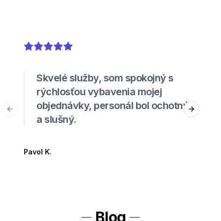
5
out of 5 stars
Skvelé služby, som spokojný s
rýchlosťou vybavenia mojej
objednávky, personál bol ochotný
Previous slide
Next sli
a slušný.
Pavol K.
Blog