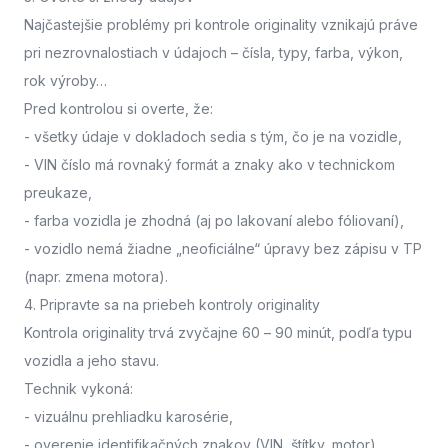
Najčastejšie problémy pri kontrole originality vznikajú práve
pri nezrovnalostiach v údajoch – čísla, typy, farba, výkon,
rok výroby…
Pred kontrolou si overte, že:
- všetky údaje v dokladoch sedia s tým, čo je na vozidle,
- VIN číslo má rovnaký formát a znaky ako v technickom
preukaze,
- farba vozidla je zhodná (aj po lakovaní alebo fóliovaní),
- vozidlo nemá žiadne „neoficiálne“ úpravy bez zápisu v TP
(napr. zmena motora).
4. Pripravte sa na priebeh kontroly originality
Kontrola originality trvá zvyčajne 60 – 90 minút
, podľa typu
vozidla a jeho stavu.
Technik vykoná:
- vizuálnu prehliadku karosérie,
- overenie identifikačných znakov (VIN, štítky, motor),