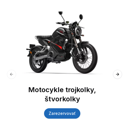
Previous slide
Next 
Motocykle trojkolky,
štvorkolky
Zarezervovať