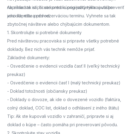
napríklad ak si chcete pred kúpou jazdeného auta preveriť
Ak si nie ste istí, či sa kontrola originality týka aj vášho
jeho identitu a pôvod.
vozidla,
ešte pred rezerváciou termínu. Vyhnete sa tak
zbytočnej návšteve alebo chýbajúcim dokumentom.
1. Skontrolujte si potrebné dokumenty
Pred návštevou pracoviska
si pripravte všetky potrebné
doklady. Bez nich vás technik nemôže prijať.
Základné dokumenty:
-
Osvedčenie o evidencii vozidla časť II
(veľký technický
preukaz)
-
Osvedčenie o evidencii časť I
(malý technický preukaz)
-
Doklad totožnosti
(občiansky preukaz)
-
Doklady o dovoze, ak ide o dovezené vozidlo
(faktúra,
colný doklad, COC list, doklad o odhlásení z iného štátu)
Tip: Ak ste kupovali vozidlo v zahraničí, pripravte si aj
doklad o kúpe – často pomáha pri preverovaní pôvodu.
2. Skontrolujte stav vozidla