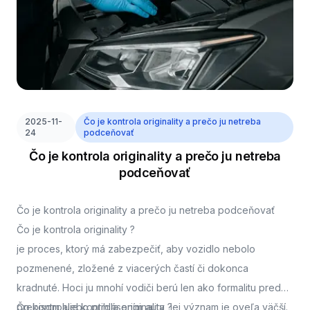
2025-11-
Čo je kontrola originality a prečo ju netreba
24
podceňovať
Čo je kontrola originality a prečo ju netreba
podceňovať
Čo je kontrola originality a prečo ju netreba podceňovať
Čo je kontrola originality ?
je proces, ktorý má zabezpečiť, aby vozidlo nebolo
pozmenené, zložené z viacerých častí či dokonca
kradnuté. Hoci ju mnohí vodiči berú len ako formalitu pred
prepisom alebo prihlásením auta, jej význam je oveľa väčší.
Čo kontroluje kontrola originality ?