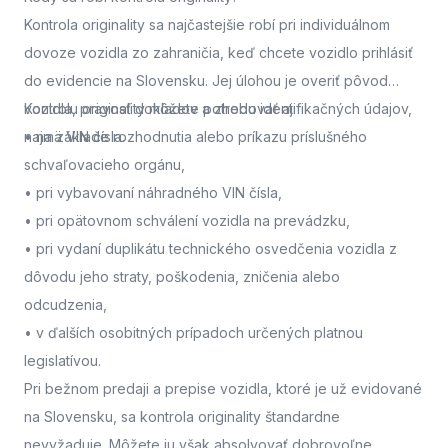
Kontrola originality sa najčastejšie robí pri individuálnom
dovoze vozidla zo zahraničia, keď chcete vozidlo prihlásiť
do evidencie na Slovensku. Jej úlohou je overiť pôvod
vozidla, pravosť dokladov a zhodu identifikačných údajov,
Kontrolu originality môžete potrebovať aj:
najmä VIN čísla.
• na základe rozhodnutia alebo príkazu príslušného
schvaľovacieho orgánu,
• pri vybavovaní náhradného VIN čísla,
• pri opätovnom schválení vozidla na prevádzku,
• pri vydaní duplikátu technického osvedčenia vozidla z
dôvodu jeho straty, poškodenia, zničenia alebo
odcudzenia,
• v ďalších osobitných prípadoch určených platnou
legislatívou.
Pri bežnom predaji a prepise vozidla, ktoré je už evidované
na Slovensku, sa kontrola originality štandardne
nevyžaduje. Môžete ju však absolvovať dobrovoľne,