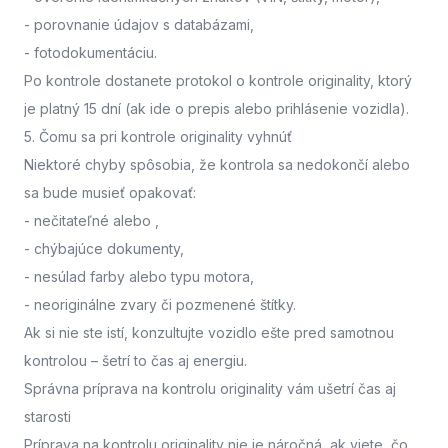
- porovnanie údajov s databázami,
- fotodokumentáciu.
Po kontrole dostanete protokol o kontrole originality, ktorý
je platný 15 dní (ak ide o prepis alebo prihlásenie vozidla).
5. Čomu sa pri kontrole originality vyhnúť
Niektoré chyby spôsobia, že kontrola sa nedokončí alebo
sa bude musieť opakovať:
- nečitateľné alebo
,
- chýbajúce dokumenty,
- nesúlad farby alebo typu motora,
- neoriginálne zvary či pozmenené štítky.
Ak si nie ste istí,
konzultujte vozidlo ešte pred samotnou
kontrolou
– šetrí to čas aj energiu.
Správna príprava na kontrolu originality vám ušetrí čas aj
starosti
Príprava na kontrolu originality nie je náročná, ak viete, čo