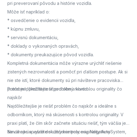
pri preverovaní pôvodu a histórie vozidla.
Môže ísť napríklad o:
* osvedčenie o evidencii vozidla,
* kúpnu zmluvu,
* servisnú dokumentáciu,
* doklady o vykonaných opravách,
* dokumenty preukazujúce pôvod vozidla.
Kompletná dokumentácia môže výrazne urýchliť riešenie
zistených nezrovnalostí a pomôcť pri ďalšom postupe. Ak si
nie ste istí, ktoré dokumenty sú pri návšteve pracoviska
potrebné, prečítajte si podrobný návod
Prečo je dôležité riešiť problém s kontrolou originality čo
.
najskôr
Najdôležitejšie je riešiť problém čo najskôr a ideálne s
odborníkom, ktorý má skúsenosti s kontrolou originality. V
praxi platí, že čím skôr začnete situáciu riešiť, tým väčšia je
šanca na úspešné dokončenie procesu. Negatívny
Neváhajte a využite služby kontroly originality AutoSystem,