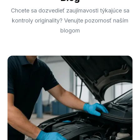
Chcete sa dozvedieť zaujímavosti týkajúce sa
kontroly originality? Venujte pozornosť naším
blogom