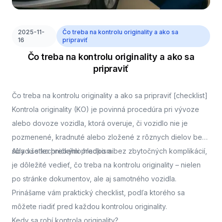
2025-11-
Čo treba na kontrolu originality a ako sa
16
pripraviť
Čo treba na kontrolu originality a ako sa
pripraviť
Čo treba na kontrolu originality a ako sa pripraviť [checklist]
Kontrola originality (KO) je povinná procedúra pri vývoze
alebo dovoze vozidla, ktorá overuje, či vozidlo nie je
pozmenené, kradnuté alebo zložené z rôznych dielov bez
súladu s technickými predpismi.
Aby všetko prebehlo hladko a bez zbytočných komplikácií,
je dôležité vedieť, čo treba na kontrolu originality – nielen
po stránke dokumentov, ale aj samotného vozidla.
Prinášame vám praktický checklist, podľa ktorého sa
môžete riadiť pred každou kontrolou originality.
Kedy sa robí kontrola originality?