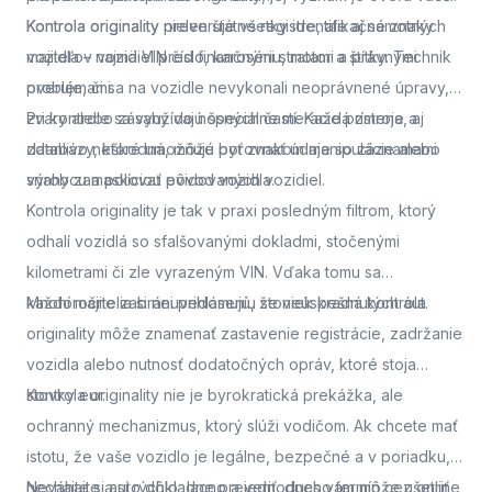
Kontrola originality
Kontrola originality preveruje všetky identifikačné znaky
nielen štátne registre, ale aj samotných
majiteľov vozidiel pred finančnými stratami a právnymi
vozidla – najmä VIN číslo, karosériu, motor a štítky. Technik
problémami.
overuje, či sa na vozidle nevykonali neoprávnené úpravy,
zvary alebo zásahy do nosných častí. Každá zmena, aj
Pri kontrole sa využívajú špeciálne meracie prístroje a
zdanlivo neškodná, môže byť znakom manipulácie alebo
databázy, ktoré umožňujú porovnať údaje so záznamami
snahy zamaskovať pôvod vozidla.
výrobcu a políciou evidovaných vozidiel.
Kontrola originality je tak v praxi posledným filtrom, ktorý
odhalí vozidlá so sfalšovanými dokladmi, stočenými
kilometrami či zle vyrazeným VIN. Vďaka tomu sa
každoročne zabráni prihláseniu stoviek kradnutých áut.
Mnohí majitelia si neuvedomujú, že neúspešná kontrola
originality môže znamenať zastavenie registrácie, zadržanie
vozidla alebo nutnosť dodatočných opráv, ktoré stoja
stovky eur.
Kontrola originality nie je byrokratická prekážka, ale
ochranný mechanizmus, ktorý slúži vodičom. Ak chcete mať
istotu, že vaše vozidlo je legálne, bezpečné a v poriadku,
nechajte si auto dôkladne preveriť.
Neváhajte a
si rýchlo, lacno a jednoducho termín cez online
dnes vám môže ušetriť