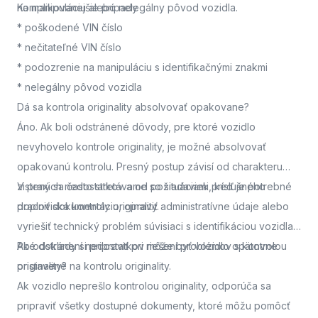
na manipuláciu alebo nelegálny pôvod vozidla.
Komplikovanejšie prípady
* poškodené VIN číslo
* nečitateľné VIN číslo
* podozrenie na manipuláciu s identifikačnými znakmi
* nelegálny pôvod vozidla
Dá sa kontrola originality absolvovať opakovane?
Áno. Ak boli odstránené dôvody, pre ktoré vozidlo
nevyhovelo kontrole originality, je možné absolvovať
opakovanú kontrolu. Presný postup závisí od charakteru
zistených nedostatkov a od požiadaviek príslušného
V praxi sa často stretávame so situáciami, keď je potrebné
pracoviska kontroly originality.
doplniť dokumentáciu, opraviť administratívne údaje alebo
vyriešiť technický problém súvisiaci s identifikáciou vozidla.
Po odstránení nedostatkov môže byť vozidlo opätovne
Aké doklady si pripraviť pri riešení problémov s kontrolou
pristavené na kontrolu originality.
originality?
Ak vozidlo neprešlo kontrolou originality, odporúča sa
pripraviť všetky dostupné dokumenty, ktoré môžu pomôcť