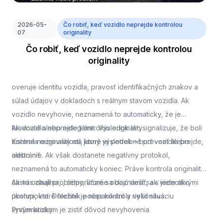
2026-05-
Čo robiť, keď vozidlo neprejde kontrolou
07
originality
Čo robiť, keď vozidlo neprejde kontrolou
originality
overuje identitu vozidla, pravosť identifikačných znakov a
súlad údajov v dokladoch s reálnym stavom vozidla. Ak
vozidlo nevyhovie, neznamená to automaticky, že je
kradnuté alebo nelegálne. Výsledok len signalizuje, že boli
Ak vozidlo neprejde kontrolou originality
zistené nezrovnalosti, ktoré je potrebné preveriť alebo
Kontrola originality má jasný výsledok – buď vozidlo prejde,
odstrániť.
alebo nie. Ak však dostanete negatívny protokol,
neznamená to automaticky koniec. Práve kontrola originality
často odhalí problémy, ktoré sa dajú riešiť, ak viete ako
Ak vás zaujíma,
, odporúčame oboznámiť sa s jednotlivými
postupovať. Dôležité je nepanikáriť a riešiť situáciu
úkonmi, ktoré technik počas kontroly vykonáva.
systematicky.
Prvým krokom je zistiť dôvod nevyhovenia