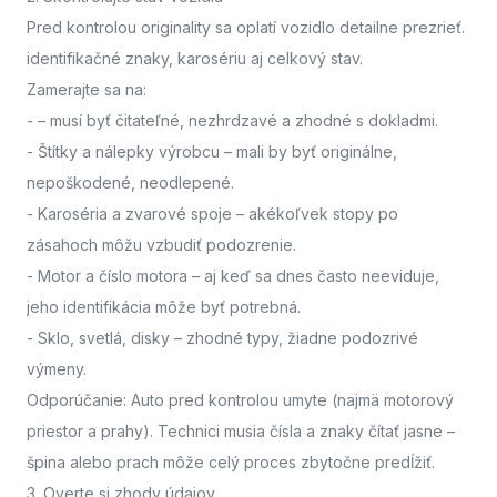
Pred kontrolou originality sa oplatí vozidlo detailne prezrieť.
identifikačné znaky, karosériu aj celkový stav.
Zamerajte sa na:
-
– musí byť čitateľné, nezhrdzavé a zhodné s dokladmi.
- Štítky a nálepky výrobcu
– mali by byť originálne,
nepoškodené, neodlepené.
- Karoséria a zvarové spoje
– akékoľvek stopy po
zásahoch môžu vzbudiť podozrenie.
- Motor a číslo motora
– aj keď sa dnes často neeviduje,
jeho identifikácia môže byť potrebná.
- Sklo, svetlá, disky
– zhodné typy, žiadne podozrivé
výmeny.
Odporúčanie: Auto pred kontrolou umyte (najmä motorový
priestor a prahy). Technici musia čísla a znaky čítať jasne –
špina alebo prach môže celý proces zbytočne predĺžiť.
3. Overte si zhody údajov