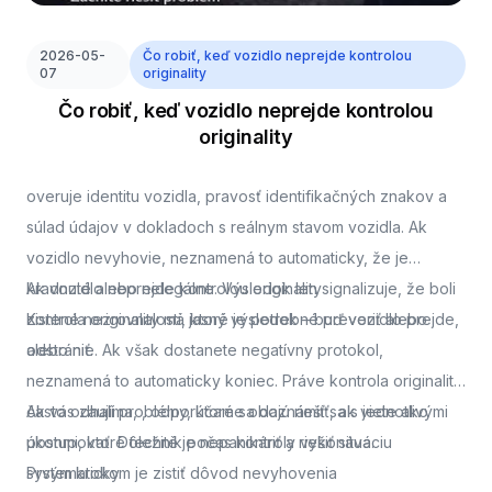
2026-05-
Čo robiť, keď vozidlo neprejde kontrolou
07
originality
Čo robiť, keď vozidlo neprejde kontrolou
originality
overuje identitu vozidla, pravosť identifikačných znakov a
súlad údajov v dokladoch s reálnym stavom vozidla. Ak
vozidlo nevyhovie, neznamená to automaticky, že je
kradnuté alebo nelegálne. Výsledok len signalizuje, že boli
Ak vozidlo neprejde kontrolou originality
zistené nezrovnalosti, ktoré je potrebné preveriť alebo
Kontrola originality má jasný výsledok – buď vozidlo prejde,
odstrániť.
alebo nie. Ak však dostanete negatívny protokol,
neznamená to automaticky koniec. Práve kontrola originality
často odhalí problémy, ktoré sa dajú riešiť, ak viete ako
Ak vás zaujíma,
, odporúčame oboznámiť sa s jednotlivými
postupovať. Dôležité je nepanikáriť a riešiť situáciu
úkonmi, ktoré technik počas kontroly vykonáva.
systematicky.
Prvým krokom je zistiť dôvod nevyhovenia