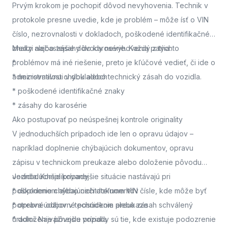
Prvým krokom je pochopiť dôvod nevyhovenia. Technik v
protokole presne uvedie, kde je problém – môže ísť o VIN
číslo, nezrovnalosti v dokladoch, poškodené identifikačné
znaky alebo zásahy do karosérie. Každý z týchto
Medzi najčastejšie dôvody nevyhovenia patria:
problémov má iné riešenie, preto je kľúčové vedieť, či ide o
*
administratívnu chybu alebo technický zásah do vozidla.
* nezrovnalosti v dokladoch
* poškodené identifikačné znaky
* zásahy do karosérie
Ako postupovať po neúspešnej kontrole originality
V jednoduchších prípadoch ide len o opravu údajov –
napríklad doplnenie chýbajúcich dokumentov, opravu
zápisu v technickom preukaze alebo doloženie pôvodu
vozidla. Komplikovanejšie situácie nastávajú pri
Jednoduchšie prípady
poškodenom alebo nečitateľnom VIN čísle, kde môže byť
* doplnenie chýbajúcich dokumentov
potrebné odborné posúdenie alebo zásah schválený
* oprava údajov v technickom preukaze
úradmi. Najvážnejšie prípady sú tie, kde existuje podozrenie
* doloženie pôvodu vozidla