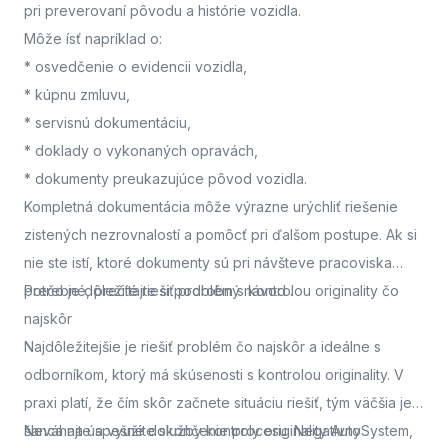
pri preverovaní pôvodu a histórie vozidla.
Môže ísť napríklad o:
* osvedčenie o evidencii vozidla,
* kúpnu zmluvu,
* servisnú dokumentáciu,
* doklady o vykonaných opravách,
* dokumenty preukazujúce pôvod vozidla.
Kompletná dokumentácia môže výrazne urýchliť riešenie
zistených nezrovnalostí a pomôcť pri ďalšom postupe. Ak si
nie ste istí, ktoré dokumenty sú pri návšteve pracoviska
potrebné, prečítajte si podrobný návod
Prečo je dôležité riešiť problém s kontrolou originality čo
.
najskôr
Najdôležitejšie je riešiť problém čo najskôr a ideálne s
odborníkom, ktorý má skúsenosti s kontrolou originality. V
praxi platí, že čím skôr začnete situáciu riešiť, tým väčšia je
šanca na úspešné dokončenie procesu. Negatívny
Neváhajte a využite služby kontroly originality AutoSystem,