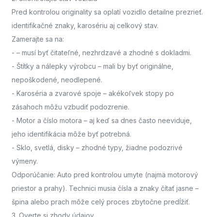
Pred kontrolou originality sa oplatí vozidlo detailne prezrieť.
identifikačné znaky, karosériu aj celkový stav.
Zamerajte sa na:
-
– musí byť čitateľné, nezhrdzavé a zhodné s dokladmi.
- Štítky a nálepky výrobcu
– mali by byť originálne,
nepoškodené, neodlepené.
- Karoséria a zvarové spoje
– akékoľvek stopy po
zásahoch môžu vzbudiť podozrenie.
- Motor a číslo motora
– aj keď sa dnes často neeviduje,
jeho identifikácia môže byť potrebná.
- Sklo, svetlá, disky
– zhodné typy, žiadne podozrivé
výmeny.
Odporúčanie: Auto pred kontrolou umyte (najmä motorový
priestor a prahy). Technici musia čísla a znaky čítať jasne –
špina alebo prach môže celý proces zbytočne predĺžiť.
3. Overte si zhody údajov