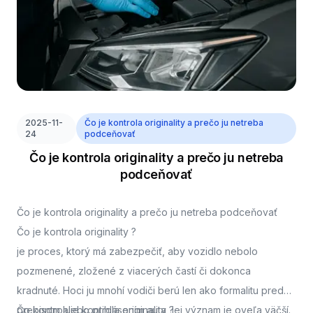
2025-11-
Čo je kontrola originality a prečo ju netreba
24
podceňovať
Čo je kontrola originality a prečo ju netreba
podceňovať
Čo je kontrola originality a prečo ju netreba podceňovať
Čo je kontrola originality ?
je proces, ktorý má zabezpečiť, aby vozidlo nebolo
pozmenené, zložené z viacerých častí či dokonca
kradnuté. Hoci ju mnohí vodiči berú len ako formalitu pred
prepisom alebo prihlásením auta, jej význam je oveľa väčší.
Čo kontroluje kontrola originality ?