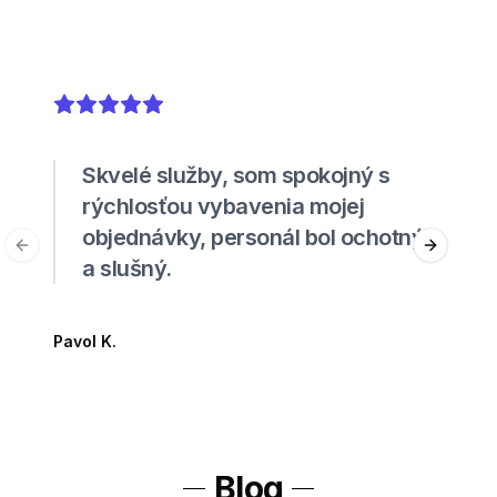
5
out of 5 stars
Skvelé služby, som spokojný s
rýchlosťou vybavenia mojej
objednávky, personál bol ochotný
Previous slide
Next sli
a slušný.
Pavol K.
Blog