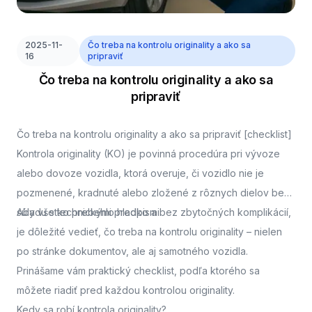
2025-11-
Čo treba na kontrolu originality a ako sa
16
pripraviť
Čo treba na kontrolu originality a ako sa
pripraviť
Čo treba na kontrolu originality a ako sa pripraviť [checklist]
Kontrola originality (KO) je povinná procedúra pri vývoze
alebo dovoze vozidla, ktorá overuje, či vozidlo nie je
pozmenené, kradnuté alebo zložené z rôznych dielov bez
súladu s technickými predpismi.
Aby všetko prebehlo hladko a bez zbytočných komplikácií,
je dôležité vedieť, čo treba na kontrolu originality – nielen
po stránke dokumentov, ale aj samotného vozidla.
Prinášame vám praktický checklist, podľa ktorého sa
môžete riadiť pred každou kontrolou originality.
Kedy sa robí kontrola originality?