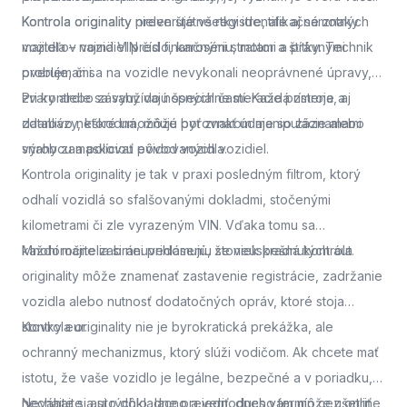
Kontrola originality
Kontrola originality preveruje všetky identifikačné znaky
nielen štátne registre, ale aj samotných
majiteľov vozidiel pred finančnými stratami a právnymi
vozidla – najmä VIN číslo, karosériu, motor a štítky. Technik
problémami.
overuje, či sa na vozidle nevykonali neoprávnené úpravy,
zvary alebo zásahy do nosných častí. Každá zmena, aj
Pri kontrole sa využívajú špeciálne meracie prístroje a
zdanlivo neškodná, môže byť znakom manipulácie alebo
databázy, ktoré umožňujú porovnať údaje so záznamami
snahy zamaskovať pôvod vozidla.
výrobcu a políciou evidovaných vozidiel.
Kontrola originality je tak v praxi posledným filtrom, ktorý
odhalí vozidlá so sfalšovanými dokladmi, stočenými
kilometrami či zle vyrazeným VIN. Vďaka tomu sa
každoročne zabráni prihláseniu stoviek kradnutých áut.
Mnohí majitelia si neuvedomujú, že neúspešná kontrola
originality môže znamenať zastavenie registrácie, zadržanie
vozidla alebo nutnosť dodatočných opráv, ktoré stoja
stovky eur.
Kontrola originality nie je byrokratická prekážka, ale
ochranný mechanizmus, ktorý slúži vodičom. Ak chcete mať
istotu, že vaše vozidlo je legálne, bezpečné a v poriadku,
nechajte si auto dôkladne preveriť.
Neváhajte a
si rýchlo, lacno a jednoducho termín cez online
dnes vám môže ušetriť