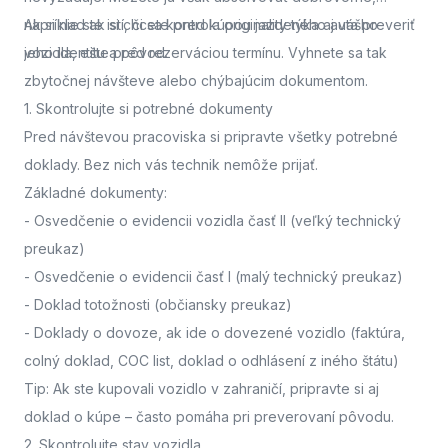
napríklad ak si chcete pred kúpou jazdeného auta preveriť
Ak si nie ste istí, či sa kontrola originality týka aj vášho
jeho identitu a pôvod.
vozidla,
ešte pred rezerváciou termínu. Vyhnete sa tak
zbytočnej návšteve alebo chýbajúcim dokumentom.
1. Skontrolujte si potrebné dokumenty
Pred návštevou pracoviska
si pripravte všetky potrebné
doklady. Bez nich vás technik nemôže prijať.
Základné dokumenty:
-
Osvedčenie o evidencii vozidla časť II
(veľký technický
preukaz)
-
Osvedčenie o evidencii časť I
(malý technický preukaz)
-
Doklad totožnosti
(občiansky preukaz)
-
Doklady o dovoze, ak ide o dovezené vozidlo
(faktúra,
colný doklad, COC list, doklad o odhlásení z iného štátu)
Tip: Ak ste kupovali vozidlo v zahraničí, pripravte si aj
doklad o kúpe – často pomáha pri preverovaní pôvodu.
2. Skontrolujte stav vozidla