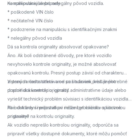
na manipuláciu alebo nelegálny pôvod vozidla.
Komplikovanejšie prípady
* poškodené VIN číslo
* nečitateľné VIN číslo
* podozrenie na manipuláciu s identifikačnými znakmi
* nelegálny pôvod vozidla
Dá sa kontrola originality absolvovať opakovane?
Áno. Ak boli odstránené dôvody, pre ktoré vozidlo
nevyhovelo kontrole originality, je možné absolvovať
opakovanú kontrolu. Presný postup závisí od charakteru
zistených nedostatkov a od požiadaviek príslušného
V praxi sa často stretávame so situáciami, keď je potrebné
pracoviska kontroly originality.
doplniť dokumentáciu, opraviť administratívne údaje alebo
vyriešiť technický problém súvisiaci s identifikáciou vozidla.
Po odstránení nedostatkov môže byť vozidlo opätovne
Aké doklady si pripraviť pri riešení problémov s kontrolou
pristavené na kontrolu originality.
originality?
Ak vozidlo neprešlo kontrolou originality, odporúča sa
pripraviť všetky dostupné dokumenty, ktoré môžu pomôcť