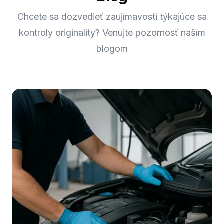
Chcete sa dozvedieť zaujímavosti týkajúce sa
kontroly originality? Venujte pozornosť naším
blogom