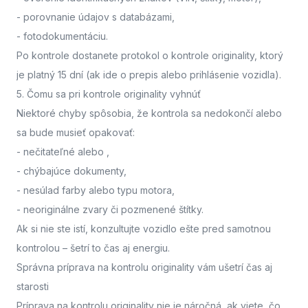
- porovnanie údajov s databázami,
- fotodokumentáciu.
Po kontrole dostanete protokol o kontrole originality, ktorý
je platný 15 dní (ak ide o prepis alebo prihlásenie vozidla).
5. Čomu sa pri kontrole originality vyhnúť
Niektoré chyby spôsobia, že kontrola sa nedokončí alebo
sa bude musieť opakovať:
- nečitateľné alebo
,
- chýbajúce dokumenty,
- nesúlad farby alebo typu motora,
- neoriginálne zvary či pozmenené štítky.
Ak si nie ste istí,
konzultujte vozidlo ešte pred samotnou
kontrolou
– šetrí to čas aj energiu.
Správna príprava na kontrolu originality vám ušetrí čas aj
starosti
Príprava na kontrolu originality nie je náročná, ak viete, čo