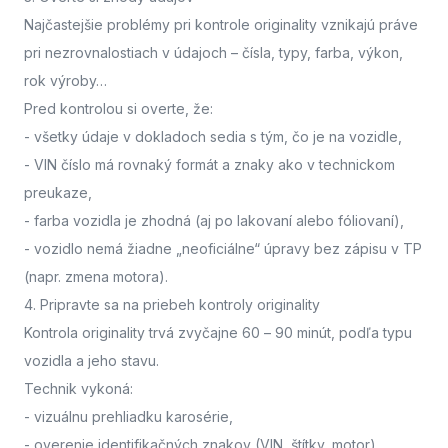
Najčastejšie problémy pri kontrole originality vznikajú práve
pri nezrovnalostiach v údajoch – čísla, typy, farba, výkon,
rok výroby…
Pred kontrolou si overte, že:
- všetky údaje v dokladoch sedia s tým, čo je na vozidle,
- VIN číslo má rovnaký formát a znaky ako v technickom
preukaze,
- farba vozidla je zhodná (aj po lakovaní alebo fóliovaní),
- vozidlo nemá žiadne „neoficiálne“ úpravy bez zápisu v TP
(napr. zmena motora).
4. Pripravte sa na priebeh kontroly originality
Kontrola originality trvá zvyčajne 60 – 90 minút
, podľa typu
vozidla a jeho stavu.
Technik vykoná:
- vizuálnu prehliadku karosérie,
- overenie identifikačných znakov (VIN, štítky, motor),