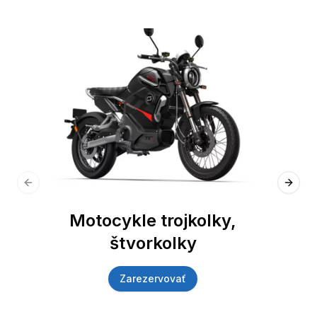
Previous slide
Next 
Motocykle trojkolky,
štvorkolky
Zarezervovať