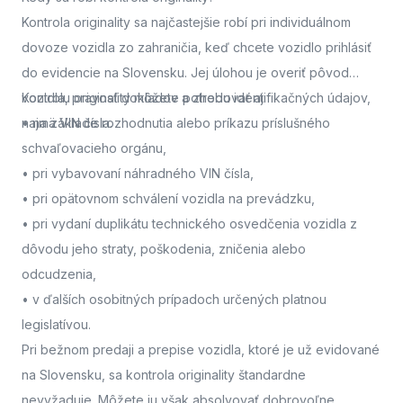
Kontrola originality sa najčastejšie robí pri individuálnom
dovoze vozidla zo zahraničia, keď chcete vozidlo prihlásiť
do evidencie na Slovensku. Jej úlohou je overiť pôvod
vozidla, pravosť dokladov a zhodu identifikačných údajov,
Kontrolu originality môžete potrebovať aj:
najmä VIN čísla.
• na základe rozhodnutia alebo príkazu príslušného
schvaľovacieho orgánu,
• pri vybavovaní náhradného VIN čísla,
• pri opätovnom schválení vozidla na prevádzku,
• pri vydaní duplikátu technického osvedčenia vozidla z
dôvodu jeho straty, poškodenia, zničenia alebo
odcudzenia,
• v ďalších osobitných prípadoch určených platnou
legislatívou.
Pri bežnom predaji a prepise vozidla, ktoré je už evidované
na Slovensku, sa kontrola originality štandardne
nevyžaduje. Môžete ju však absolvovať dobrovoľne,