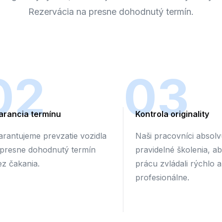
Rezervácia na presne dohodnutý termín.
02
03
arancia termínu
Kontrola originality
arantujeme prevzatie vozidla
Naši pracovníci absolv
 presne dohodnutý termín
pravidelné školenia, a
ez čakania.
prácu zvládali rýchlo a
profesionálne.