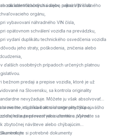
 zhodu identifikačných údajov, najmä VIN čísla.
 na základe rozhodnutia alebo príkazu príslušného
chvaľovacieho orgánu,
 pri vybavovaní náhradného VIN čísla,
 pri opätovnom schválení vozidla na prevádzku,
 pri vydaní duplikátu technického osvedčenia vozidla
 dôvodu jeho straty, poškodenia, zničenia alebo
dcudzenia,
 v ďalších osobitných prípadoch určených platnou
egislatívou.
ri bežnom predaji a prepise vozidla, ktoré je už
vidované na Slovensku, sa kontrola originality
tandardne nevyžaduje. Môžete ju však absolvovať
obrovoľne, napríklad ak si chcete pred kúpou
k si nie ste istí, či sa kontrola originality týka aj vášho
azdeného auta preveriť jeho identitu a pôvod.
ozidla,
ešte pred rezerváciou termínu. Vyhnete sa
ak zbytočnej návšteve alebo chýbajúcim
okumentom.
. Skontrolujte si potrebné dokumenty