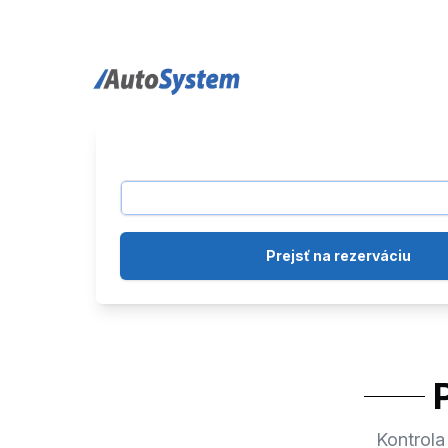
auto-system logo
Prejsť na rezerváciu
Kontrola