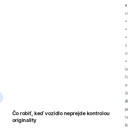
a
•
s
•
•
•
z
o
•
l
P
e
š
d
A
j
v
Čo robiť, keď vozidlo neprejde kontrolou
t
originality
d
1