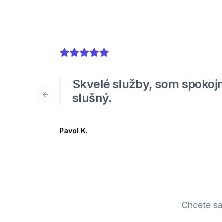
5
out of 5 stars
Skvelé služby, som spokojn
slušný.
Previous slide
Pavol K.
Chcete sa