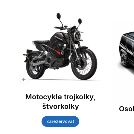
Previous slide
Motocykle trojkolky,
štvorkolky
Oso
Zarezervovať