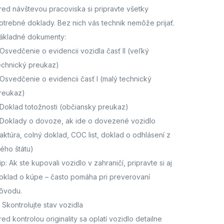
red návštevou pracoviska
si pripravte všetky
otrebné doklady. Bez nich vás technik nemôže prijať.
ákladné dokumenty:
Osvedčenie o evidencii vozidla časť II
(veľký
echnický preukaz)
Osvedčenie o evidencii časť I
(malý technický
reukaz)
Doklad totožnosti
(občiansky preukaz)
Doklady o dovoze, ak ide o dovezené vozidlo
faktúra, colný doklad, COC list, doklad o odhlásení z
ného štátu)
ip: Ak ste kupovali vozidlo v zahraničí, pripravte si aj
oklad o kúpe – často pomáha pri preverovaní
ôvodu.
. Skontrolujte stav vozidla
red kontrolou originality sa oplatí vozidlo detailne