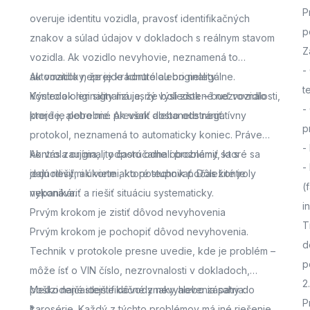
P
overuje identitu vozidla, pravosť identifikačných
p
znakov a súlad údajov v dokladoch s reálnym stavom
Z
vozidla. Ak vozidlo nevyhovie, neznamená to
-
automaticky, že je kradnuté alebo nelegálne.
Ak vozidlo neprejde kontrolou originality
t
Výsledok len signalizuje, že boli zistené nezrovnalosti,
Kontrola originality má jasný výsledok – buď vozidlo
-
ktoré je potrebné preveriť alebo odstrániť.
prejde, alebo nie. Ak však dostanete negatívny
p
protokol, neznamená to automaticky koniec. Práve
-
kontrola originality často odhalí problémy, ktoré sa
Ak vás zaujíma,
, odporúčame oboznámiť sa s
-
dajú riešiť, ak viete ako postupovať. Dôležité je
jednotlivými úkonmi, ktoré technik počas kontroly
(
nepanikáriť a riešiť situáciu systematicky.
vykonáva.
i
Prvým krokom je zistiť dôvod nevyhovenia
T
Prvým krokom je pochopiť dôvod nevyhovenia.
d
Technik v protokole presne uvedie, kde je problém –
p
môže ísť o VIN číslo, nezrovnalosti v dokladoch,
2
poškodené identifikačné znaky alebo zásahy do
Medzi najčastejšie dôvody nevyhovenia patria:
P
karosérie. Každý z týchto problémov má iné riešenie,
*