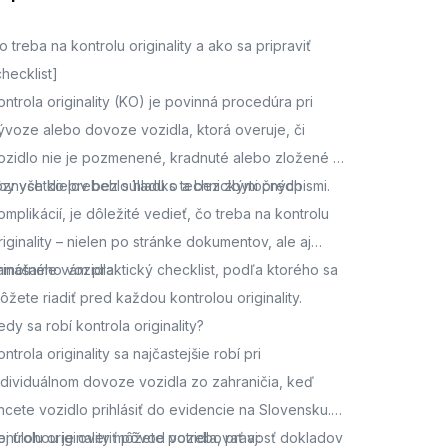
o treba na kontrolu originality a ako sa pripraviť
checklist]
ontrola originality (KO) je povinná procedúra pri
ývoze alebo dovoze vozidla, ktorá overuje, či
ozidlo nie je pozmenené, kradnuté alebo zložené z
ôznych dielov bez súladu s technickými predpismi.
by všetko prebehlo hladko a bez zbytočných
omplikácií, je dôležité vedieť, čo treba na kontrolu
riginality – nielen po stránke dokumentov, ale aj
amotného vozidla.
rinášame vám praktický checklist, podľa ktorého sa
ôžete riadiť pred každou kontrolou originality.
edy sa robí kontrola originality?
ontrola originality sa najčastejšie robí pri
ndividuálnom dovoze vozidla zo zahraničia, keď
hcete vozidlo prihlásiť do evidencie na Slovensku.
ej úlohou je overiť pôvod vozidla, pravosť dokladov
ontrolu originality môžete potrebovať aj: