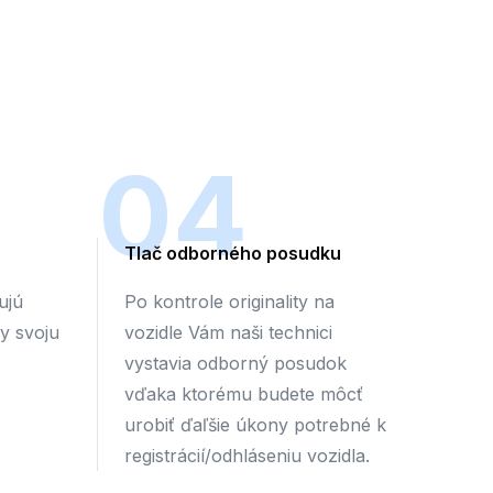
04
Tlač odborného posudku
ujú
Po kontrole originality na
by svoju
vozidle Vám naši technici
vystavia odborný posudok
vďaka ktorému budete môcť
urobiť ďaľšie úkony potrebné k
registrácií/odhláseniu vozidla.