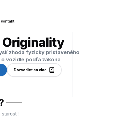
Kontakt
 Originality
myslí zhoda fyzicky pristaveného
i o vozidle podľa zákona
Dozvediet sa viac
?
starostí!