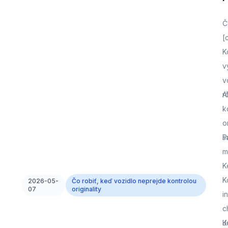
Č
[
K
v
v
r
A
k
o
s
P
m
K
K
2026-05-
Čo robiť, keď vozidlo neprejde kontrolou
07
originality
i
c
J
K