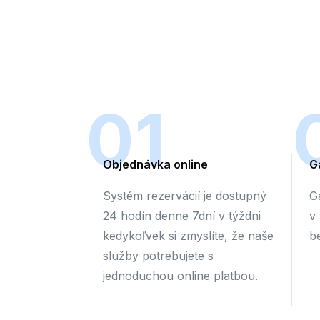
01
Objednávka online
G
Systém rezervácií je dostupný
G
24 hodín denne 7dní v týždni
v
kedykoľvek si zmyslíte, že naše
b
služby potrebujete s
jednoduchou online platbou.