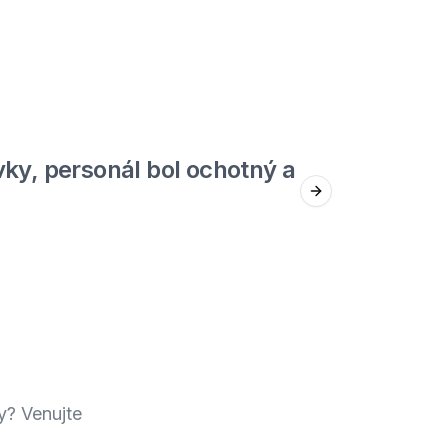
5
out of 5
ky, personál bol ochotný a
Jed
Next slide
Štefan F.
y? Venujte