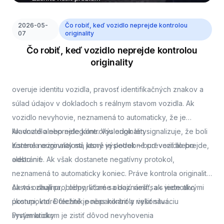
2026-05-
Čo robiť, keď vozidlo neprejde kontrolou
07
originality
Čo robiť, keď vozidlo neprejde kontrolou
originality
overuje identitu vozidla, pravosť identifikačných znakov a
súlad údajov v dokladoch s reálnym stavom vozidla. Ak
vozidlo nevyhovie, neznamená to automaticky, že je
kradnuté alebo nelegálne. Výsledok len signalizuje, že boli
Ak vozidlo neprejde kontrolou originality
zistené nezrovnalosti, ktoré je potrebné preveriť alebo
Kontrola originality má jasný výsledok – buď vozidlo prejde,
odstrániť.
alebo nie. Ak však dostanete negatívny protokol,
neznamená to automaticky koniec. Práve kontrola originality
často odhalí problémy, ktoré sa dajú riešiť, ak viete ako
Ak vás zaujíma,
, odporúčame oboznámiť sa s jednotlivými
postupovať. Dôležité je nepanikáriť a riešiť situáciu
úkonmi, ktoré technik počas kontroly vykonáva.
systematicky.
Prvým krokom je zistiť dôvod nevyhovenia