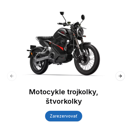
Previous slide
Next 
Motocykle trojkolky,
štvorkolky
Zarezervovať