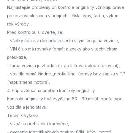
Najčastejšie problémy pri kontrole originality vznikajú práve
pri nezrovnalostiach v údajoch – čísla, typy, farba, výkon,
rok výroby…
Pred kontrolou si overte, že:
- všetky údaje v dokladoch sedia s tým, čo je na vozidle,
- VIN číslo má rovnaký formát a znaky ako v technickom
preukaze,
- farba vozidla je zhodná (aj po lakovaní alebo fóliovaní),
- vozidlo nemá žiadne „neoficiálne“ úpravy bez zápisu v TP
(napr. zmena motora).
4. Pripravte sa na priebeh kontroly originality
Kontrola originality trvá zvyčajne 60 – 90 minút
, podľa typu
vozidla a jeho stavu.
Technik vykoná:
- vizuálnu prehliadku karosérie,
- overenie identifikačných znakov (VIN, štítky, motor),