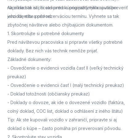
napríklad ak si chcete pred kúpou jazdeného auta preveriť
Ak si nie ste istí, či sa kontrola originality týka aj vášho
jeho identitu a pôvod.
vozidla,
ešte pred rezerváciou termínu. Vyhnete sa tak
zbytočnej návšteve alebo chýbajúcim dokumentom.
1. Skontrolujte si potrebné dokumenty
Pred návštevou pracoviska
si pripravte všetky potrebné
doklady. Bez nich vás technik nemôže prijať.
Základné dokumenty:
-
Osvedčenie o evidencii vozidla časť II
(veľký technický
preukaz)
-
Osvedčenie o evidencii časť I
(malý technický preukaz)
-
Doklad totožnosti
(občiansky preukaz)
-
Doklady o dovoze, ak ide o dovezené vozidlo
(faktúra,
colný doklad, COC list, doklad o odhlásení z iného štátu)
Tip: Ak ste kupovali vozidlo v zahraničí, pripravte si aj
doklad o kúpe – často pomáha pri preverovaní pôvodu.
2. Skontrolujte stav vozidla