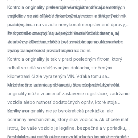
Kontrola originality
Kontrola originality preveruje všetky identifikačné znaky
nielen štátne registre, ale aj samotných
majiteľov vozidiel pred finančnými stratami a právnymi
vozidla – najmä VIN číslo, karosériu, motor a štítky. Technik
problémami.
overuje, či sa na vozidle nevykonali neoprávnené úpravy,
zvary alebo zásahy do nosných častí. Každá zmena, aj
Pri kontrole sa využívajú špeciálne meracie prístroje a
zdanlivo neškodná, môže byť znakom manipulácie alebo
databázy, ktoré umožňujú porovnať údaje so záznamami
snahy zamaskovať pôvod vozidla.
výrobcu a políciou evidovaných vozidiel.
Kontrola originality je tak v praxi posledným filtrom, ktorý
odhalí vozidlá so sfalšovanými dokladmi, stočenými
kilometrami či zle vyrazeným VIN. Vďaka tomu sa
každoročne zabráni prihláseniu stoviek kradnutých áut.
Mnohí majitelia si neuvedomujú, že neúspešná kontrola
originality môže znamenať zastavenie registrácie, zadržanie
vozidla alebo nutnosť dodatočných opráv, ktoré stoja
stovky eur.
Kontrola originality nie je byrokratická prekážka, ale
ochranný mechanizmus, ktorý slúži vodičom. Ak chcete mať
istotu, že vaše vozidlo je legálne, bezpečné a v poriadku,
nechajte si auto dôkladne preveriť.
Neváhajte a
si rýchlo, lacno a jednoducho termín cez online
dnes vám môže ušetriť