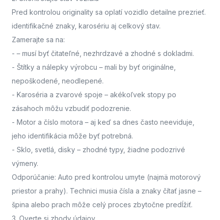
Pred kontrolou originality sa oplatí vozidlo detailne prezrieť.
identifikačné znaky, karosériu aj celkový stav.
Zamerajte sa na:
-
– musí byť čitateľné, nezhrdzavé a zhodné s dokladmi.
- Štítky a nálepky výrobcu
– mali by byť originálne,
nepoškodené, neodlepené.
- Karoséria a zvarové spoje
– akékoľvek stopy po
zásahoch môžu vzbudiť podozrenie.
- Motor a číslo motora
– aj keď sa dnes často neeviduje,
jeho identifikácia môže byť potrebná.
- Sklo, svetlá, disky
– zhodné typy, žiadne podozrivé
výmeny.
Odporúčanie: Auto pred kontrolou umyte (najmä motorový
priestor a prahy). Technici musia čísla a znaky čítať jasne –
špina alebo prach môže celý proces zbytočne predĺžiť.
3. Overte si zhody údajov