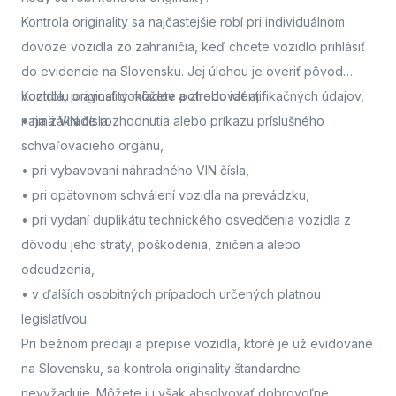
Kontrola originality sa najčastejšie robí pri individuálnom
dovoze vozidla zo zahraničia, keď chcete vozidlo prihlásiť
do evidencie na Slovensku. Jej úlohou je overiť pôvod
vozidla, pravosť dokladov a zhodu identifikačných údajov,
Kontrolu originality môžete potrebovať aj:
najmä VIN čísla.
• na základe rozhodnutia alebo príkazu príslušného
schvaľovacieho orgánu,
• pri vybavovaní náhradného VIN čísla,
• pri opätovnom schválení vozidla na prevádzku,
• pri vydaní duplikátu technického osvedčenia vozidla z
dôvodu jeho straty, poškodenia, zničenia alebo
odcudzenia,
• v ďalších osobitných prípadoch určených platnou
legislatívou.
Pri bežnom predaji a prepise vozidla, ktoré je už evidované
na Slovensku, sa kontrola originality štandardne
nevyžaduje. Môžete ju však absolvovať dobrovoľne,