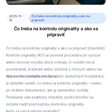
2025-11-
Čo treba na kontrolu originality a ako sa
16
pripraviť
Čo treba na kontrolu originality a ako sa
pripraviť
Čo treba na kontrolu originality a ako sa pripraviť [checklist]
Kontrola originality (KO) je povinná procedúra pri vývoze
alebo dovoze vozidla, ktorá overuje, či vozidlo nie je
pozmenené, kradnuté alebo zložené z rôznych dielov bez
súladu s technickými predpismi.
Aby všetko prebehlo hladko a bez zbytočných komplikácií,
je dôležité vedieť, čo treba na kontrolu originality – nielen
po stránke dokumentov, ale aj samotného vozidla.
Prinášame vám praktický checklist, podľa ktorého sa
môžete riadiť pred každou kontrolou originality.
Kedy sa robí kontrola originality?