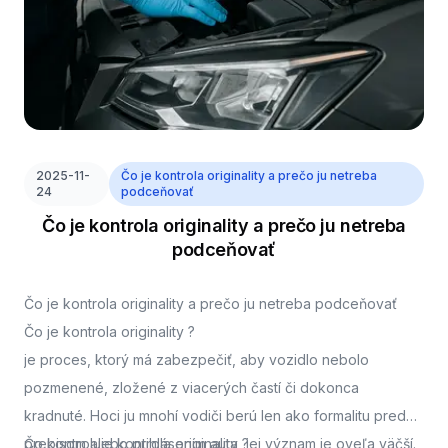
2025-11-
Čo je kontrola originality a prečo ju netreba
24
podceňovať
Čo je kontrola originality a prečo ju netreba
podceňovať
Čo je kontrola originality a prečo ju netreba podceňovať
Čo je kontrola originality ?
je proces, ktorý má zabezpečiť, aby vozidlo nebolo
pozmenené, zložené z viacerých častí či dokonca
kradnuté. Hoci ju mnohí vodiči berú len ako formalitu pred
prepisom alebo prihlásením auta, jej význam je oveľa väčší.
Čo kontroluje kontrola originality ?