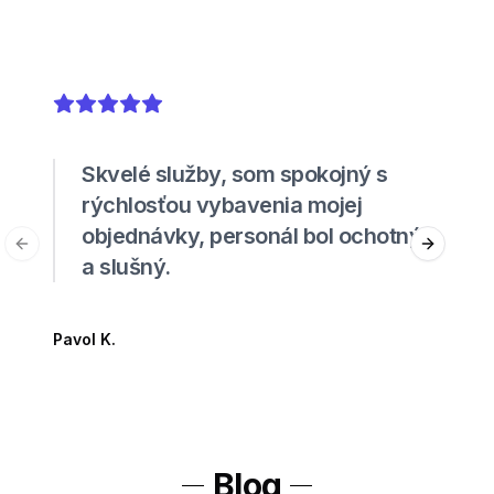
5
out of 5 stars
Skvelé služby, som spokojný s
rýchlosťou vybavenia mojej
objednávky, personál bol ochotný
Previous slide
Next sli
a slušný.
Pavol K.
Blog