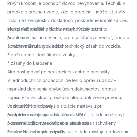
Prvým krokom je pochopiť dôvod nevyhovenia. Technik v
protokole presne uvedie, kde je problém – môže ísť o VIN
číslo, nezrovnalosti v dokladoch, poškodené identifikačné
znaky alebo zásahy do karosérie. Každý z týchto
Medzi najčastejšie dôvody nevyhovenia patria:
problémov má iné riešenie, preto je kľúčové vedieť, či ide o
*
administratívnu chybu alebo technický zásah do vozidla.
* nezrovnalosti v dokladoch
* poškodené identifikačné znaky
* zásahy do karosérie
Ako postupovať po neúspešnej kontrole originality
V jednoduchších prípadoch ide len o opravu údajov –
napríklad doplnenie chýbajúcich dokumentov, opravu
zápisu v technickom preukaze alebo doloženie pôvodu
vozidla. Komplikovanejšie situácie nastávajú pri
Jednoduchšie prípady
poškodenom alebo nečitateľnom VIN čísle, kde môže byť
* doplnenie chýbajúcich dokumentov
potrebné odborné posúdenie alebo zásah schválený
* oprava údajov v technickom preukaze
úradmi. Najvážnejšie prípady sú tie, kde existuje podozrenie
* doloženie pôvodu vozidla