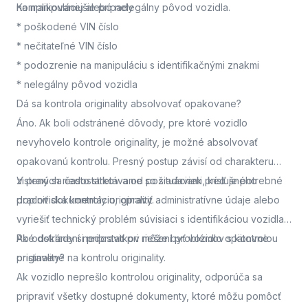
na manipuláciu alebo nelegálny pôvod vozidla.
Komplikovanejšie prípady
* poškodené VIN číslo
* nečitateľné VIN číslo
* podozrenie na manipuláciu s identifikačnými znakmi
* nelegálny pôvod vozidla
Dá sa kontrola originality absolvovať opakovane?
Áno. Ak boli odstránené dôvody, pre ktoré vozidlo
nevyhovelo kontrole originality, je možné absolvovať
opakovanú kontrolu. Presný postup závisí od charakteru
zistených nedostatkov a od požiadaviek príslušného
V praxi sa často stretávame so situáciami, keď je potrebné
pracoviska kontroly originality.
doplniť dokumentáciu, opraviť administratívne údaje alebo
vyriešiť technický problém súvisiaci s identifikáciou vozidla.
Po odstránení nedostatkov môže byť vozidlo opätovne
Aké doklady si pripraviť pri riešení problémov s kontrolou
pristavené na kontrolu originality.
originality?
Ak vozidlo neprešlo kontrolou originality, odporúča sa
pripraviť všetky dostupné dokumenty, ktoré môžu pomôcť