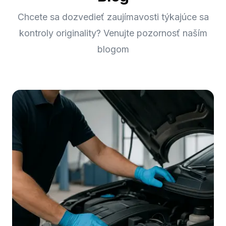
Chcete sa dozvedieť zaujímavosti týkajúce sa
kontroly originality? Venujte pozornosť naším
blogom