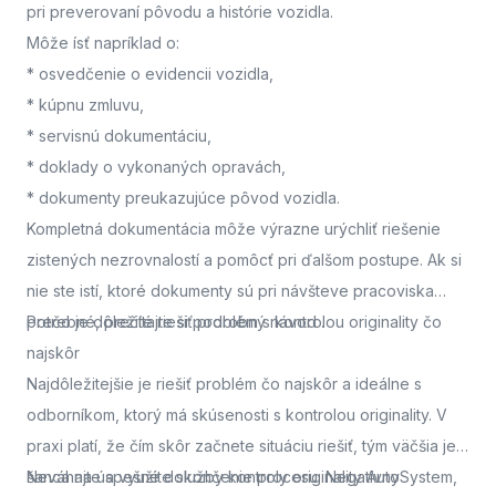
pri preverovaní pôvodu a histórie vozidla.
Môže ísť napríklad o:
* osvedčenie o evidencii vozidla,
* kúpnu zmluvu,
* servisnú dokumentáciu,
* doklady o vykonaných opravách,
* dokumenty preukazujúce pôvod vozidla.
Kompletná dokumentácia môže výrazne urýchliť riešenie
zistených nezrovnalostí a pomôcť pri ďalšom postupe. Ak si
nie ste istí, ktoré dokumenty sú pri návšteve pracoviska
potrebné, prečítajte si podrobný návod
Prečo je dôležité riešiť problém s kontrolou originality čo
.
najskôr
Najdôležitejšie je riešiť problém čo najskôr a ideálne s
odborníkom, ktorý má skúsenosti s kontrolou originality. V
praxi platí, že čím skôr začnete situáciu riešiť, tým väčšia je
šanca na úspešné dokončenie procesu. Negatívny
Neváhajte a využite služby kontroly originality AutoSystem,