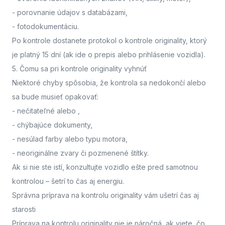
- porovnanie údajov s databázami,
- fotodokumentáciu.
Po kontrole dostanete protokol o kontrole originality, ktorý
je platný 15 dní (ak ide o prepis alebo prihlásenie vozidla).
5. Čomu sa pri kontrole originality vyhnúť
Niektoré chyby spôsobia, že kontrola sa nedokončí alebo
sa bude musieť opakovať:
- nečitateľné alebo
,
- chýbajúce dokumenty,
- nesúlad farby alebo typu motora,
- neoriginálne zvary či pozmenené štítky.
Ak si nie ste istí,
konzultujte vozidlo ešte pred samotnou
kontrolou
– šetrí to čas aj energiu.
Správna príprava na kontrolu originality vám ušetrí čas aj
starosti
Príprava na kontrolu originality nie je náročná, ak viete, čo