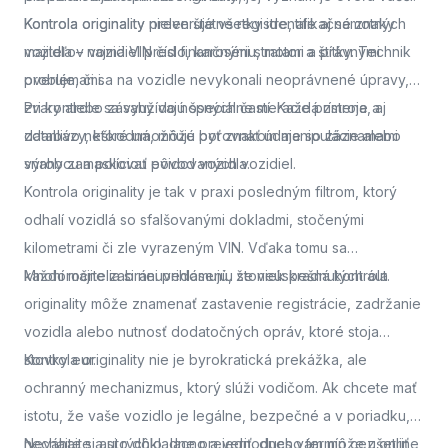
Kontrola originality
Kontrola originality preveruje všetky identifikačné znaky
nielen štátne registre, ale aj samotných
majiteľov vozidiel pred finančnými stratami a právnymi
vozidla – najmä VIN číslo, karosériu, motor a štítky. Technik
problémami.
overuje, či sa na vozidle nevykonali neoprávnené úpravy,
zvary alebo zásahy do nosných častí. Každá zmena, aj
Pri kontrole sa využívajú špeciálne meracie prístroje a
zdanlivo neškodná, môže byť znakom manipulácie alebo
databázy, ktoré umožňujú porovnať údaje so záznamami
snahy zamaskovať pôvod vozidla.
výrobcu a políciou evidovaných vozidiel.
Kontrola originality je tak v praxi posledným filtrom, ktorý
odhalí vozidlá so sfalšovanými dokladmi, stočenými
kilometrami či zle vyrazeným VIN. Vďaka tomu sa
každoročne zabráni prihláseniu stoviek kradnutých áut.
Mnohí majitelia si neuvedomujú, že neúspešná kontrola
originality môže znamenať zastavenie registrácie, zadržanie
vozidla alebo nutnosť dodatočných opráv, ktoré stoja
stovky eur.
Kontrola originality nie je byrokratická prekážka, ale
ochranný mechanizmus, ktorý slúži vodičom. Ak chcete mať
istotu, že vaše vozidlo je legálne, bezpečné a v poriadku,
nechajte si auto dôkladne preveriť.
Neváhajte a
si rýchlo, lacno a jednoducho termín cez online
dnes vám môže ušetriť