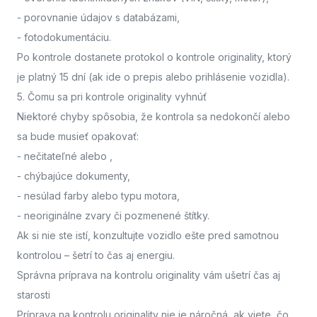
- porovnanie údajov s databázami,
- fotodokumentáciu.
Po kontrole dostanete protokol o kontrole originality, ktorý
je platný 15 dní (ak ide o prepis alebo prihlásenie vozidla).
5. Čomu sa pri kontrole originality vyhnúť
Niektoré chyby spôsobia, že kontrola sa nedokončí alebo
sa bude musieť opakovať:
- nečitateľné alebo
,
- chýbajúce dokumenty,
- nesúlad farby alebo typu motora,
- neoriginálne zvary či pozmenené štítky.
Ak si nie ste istí,
konzultujte vozidlo ešte pred samotnou
kontrolou
– šetrí to čas aj energiu.
Správna príprava na kontrolu originality vám ušetrí čas aj
starosti
Príprava na kontrolu originality nie je náročná, ak viete, čo