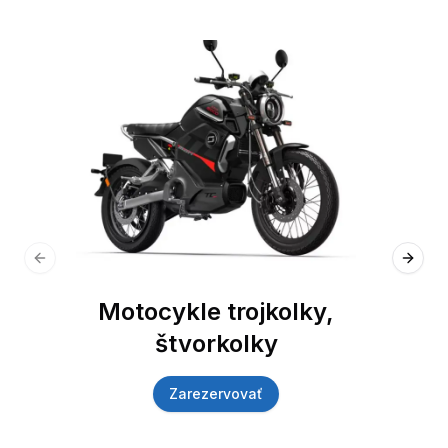
Previous slide
Next 
Motocykle trojkolky,
štvorkolky
Zarezervovať