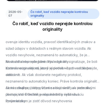
2026-05-
Čo robiť, keď vozidlo neprejde kontrolou
07
originality
Čo robiť, keď vozidlo neprejde kontrolou
originality
overuje identitu vozidla, pravosť identifikačných znakov a
súlad údajov v dokladoch s reálnym stavom vozidla. Ak
vozidlo nevyhovie, neznamená to automaticky, že je
kradnuté alebo nelegálne. Výsledok len signalizuje, že boli
Ak vozidlo neprejde kontrolou originality
zistené nezrovnalosti, ktoré je potrebné preveriť alebo
Kontrola originality má jasný výsledok – buď vozidlo prejde,
odstrániť.
alebo nie. Ak však dostanete negatívny protokol,
neznamená to automaticky koniec. Práve kontrola originality
často odhalí problémy, ktoré sa dajú riešiť, ak viete ako
Ak vás zaujíma,
, odporúčame oboznámiť sa s jednotlivými
postupovať. Dôležité je nepanikáriť a riešiť situáciu
úkonmi, ktoré technik počas kontroly vykonáva.
systematicky.
Prvým krokom je zistiť dôvod nevyhovenia