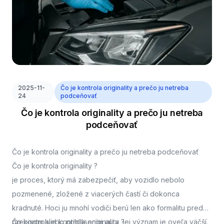
2025-11-
Čo je kontrola originality a prečo ju netreba
24
podceňovať
Čo je kontrola originality a prečo ju netreba
podceňovať
Čo je kontrola originality a prečo ju netreba podceňovať
Čo je kontrola originality ?
je proces, ktorý má zabezpečiť, aby vozidlo nebolo
pozmenené, zložené z viacerých častí či dokonca
kradnuté. Hoci ju mnohí vodiči berú len ako formalitu pred
prepisom alebo prihlásením auta, jej význam je oveľa väčší.
Čo kontroluje kontrola originality ?