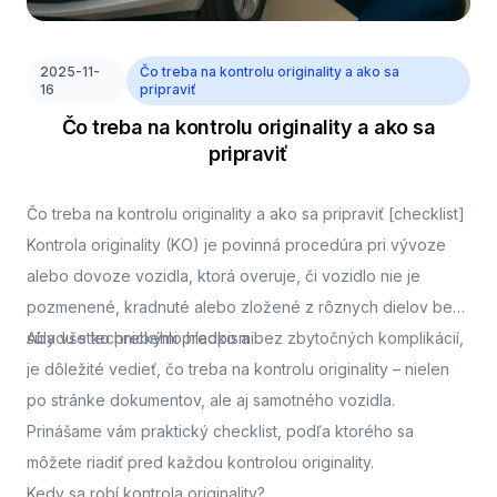
2025-11-
Čo treba na kontrolu originality a ako sa
16
pripraviť
Čo treba na kontrolu originality a ako sa
pripraviť
Čo treba na kontrolu originality a ako sa pripraviť [checklist]
Kontrola originality (KO) je povinná procedúra pri vývoze
alebo dovoze vozidla, ktorá overuje, či vozidlo nie je
pozmenené, kradnuté alebo zložené z rôznych dielov bez
súladu s technickými predpismi.
Aby všetko prebehlo hladko a bez zbytočných komplikácií,
je dôležité vedieť, čo treba na kontrolu originality – nielen
po stránke dokumentov, ale aj samotného vozidla.
Prinášame vám praktický checklist, podľa ktorého sa
môžete riadiť pred každou kontrolou originality.
Kedy sa robí kontrola originality?