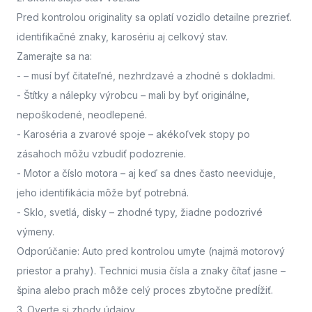
Pred kontrolou originality sa oplatí vozidlo detailne prezrieť.
identifikačné znaky, karosériu aj celkový stav.
Zamerajte sa na:
-
– musí byť čitateľné, nezhrdzavé a zhodné s dokladmi.
- Štítky a nálepky výrobcu
– mali by byť originálne,
nepoškodené, neodlepené.
- Karoséria a zvarové spoje
– akékoľvek stopy po
zásahoch môžu vzbudiť podozrenie.
- Motor a číslo motora
– aj keď sa dnes často neeviduje,
jeho identifikácia môže byť potrebná.
- Sklo, svetlá, disky
– zhodné typy, žiadne podozrivé
výmeny.
Odporúčanie: Auto pred kontrolou umyte (najmä motorový
priestor a prahy). Technici musia čísla a znaky čítať jasne –
špina alebo prach môže celý proces zbytočne predĺžiť.
3. Overte si zhody údajov