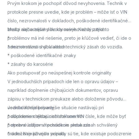
Prvým krokom je pochopiť dôvod nevyhovenia. Technik v
protokole presne uvedie, kde je problém – môže ísť o VIN
číslo, nezrovnalosti v dokladoch, poškodené identifikačné
znaky alebo zásahy do karosérie. Každý z týchto
Medzi najčastejšie dôvody nevyhovenia patria:
problémov má iné riešenie, preto je kľúčové vedieť, či ide o
*
administratívnu chybu alebo technický zásah do vozidla.
* nezrovnalosti v dokladoch
* poškodené identifikačné znaky
* zásahy do karosérie
Ako postupovať po neúspešnej kontrole originality
V jednoduchších prípadoch ide len o opravu údajov –
napríklad doplnenie chýbajúcich dokumentov, opravu
zápisu v technickom preukaze alebo doloženie pôvodu
vozidla. Komplikovanejšie situácie nastávajú pri
Jednoduchšie prípady
poškodenom alebo nečitateľnom VIN čísle, kde môže byť
* doplnenie chýbajúcich dokumentov
potrebné odborné posúdenie alebo zásah schválený
* oprava údajov v technickom preukaze
úradmi. Najvážnejšie prípady sú tie, kde existuje podozrenie
* doloženie pôvodu vozidla