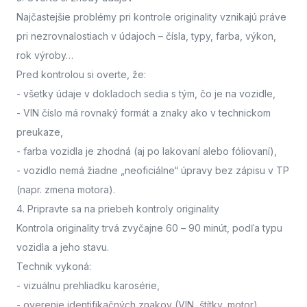
Najčastejšie problémy pri kontrole originality vznikajú práve
pri nezrovnalostiach v údajoch – čísla, typy, farba, výkon,
rok výroby…
Pred kontrolou si overte, že:
- všetky údaje v dokladoch sedia s tým, čo je na vozidle,
- VIN číslo má rovnaký formát a znaky ako v technickom
preukaze,
- farba vozidla je zhodná (aj po lakovaní alebo fóliovaní),
- vozidlo nemá žiadne „neoficiálne“ úpravy bez zápisu v TP
(napr. zmena motora).
4. Pripravte sa na priebeh kontroly originality
Kontrola originality trvá zvyčajne 60 – 90 minút
, podľa typu
vozidla a jeho stavu.
Technik vykoná:
- vizuálnu prehliadku karosérie,
- overenie identifikačných znakov (VIN, štítky, motor),