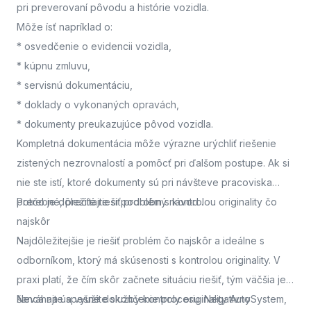
pri preverovaní pôvodu a histórie vozidla.
Môže ísť napríklad o:
* osvedčenie o evidencii vozidla,
* kúpnu zmluvu,
* servisnú dokumentáciu,
* doklady o vykonaných opravách,
* dokumenty preukazujúce pôvod vozidla.
Kompletná dokumentácia môže výrazne urýchliť riešenie
zistených nezrovnalostí a pomôcť pri ďalšom postupe. Ak si
nie ste istí, ktoré dokumenty sú pri návšteve pracoviska
potrebné, prečítajte si podrobný návod
Prečo je dôležité riešiť problém s kontrolou originality čo
.
najskôr
Najdôležitejšie je riešiť problém čo najskôr a ideálne s
odborníkom, ktorý má skúsenosti s kontrolou originality. V
praxi platí, že čím skôr začnete situáciu riešiť, tým väčšia je
šanca na úspešné dokončenie procesu. Negatívny
Neváhajte a využite služby kontroly originality AutoSystem,