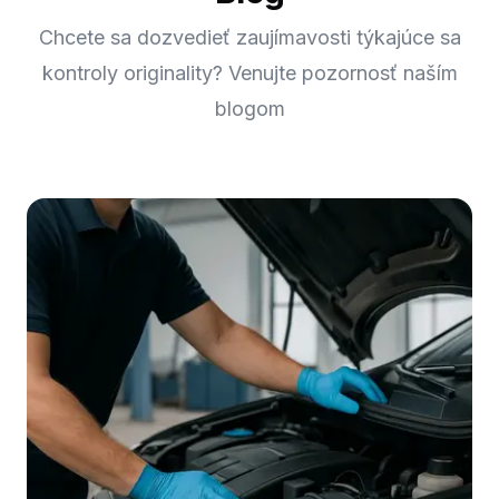
Chcete sa dozvedieť zaujímavosti týkajúce sa
kontroly originality? Venujte pozornosť naším
blogom