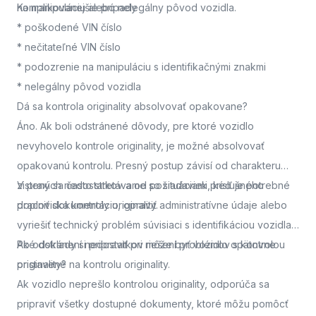
na manipuláciu alebo nelegálny pôvod vozidla.
Komplikovanejšie prípady
* poškodené VIN číslo
* nečitateľné VIN číslo
* podozrenie na manipuláciu s identifikačnými znakmi
* nelegálny pôvod vozidla
Dá sa kontrola originality absolvovať opakovane?
Áno. Ak boli odstránené dôvody, pre ktoré vozidlo
nevyhovelo kontrole originality, je možné absolvovať
opakovanú kontrolu. Presný postup závisí od charakteru
zistených nedostatkov a od požiadaviek príslušného
V praxi sa často stretávame so situáciami, keď je potrebné
pracoviska kontroly originality.
doplniť dokumentáciu, opraviť administratívne údaje alebo
vyriešiť technický problém súvisiaci s identifikáciou vozidla.
Po odstránení nedostatkov môže byť vozidlo opätovne
Aké doklady si pripraviť pri riešení problémov s kontrolou
pristavené na kontrolu originality.
originality?
Ak vozidlo neprešlo kontrolou originality, odporúča sa
pripraviť všetky dostupné dokumenty, ktoré môžu pomôcť