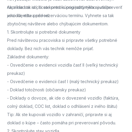
napríklad ak si chcete pred kúpou jazdeného auta preveriť
Ak si nie ste istí, či sa kontrola originality týka aj vášho
jeho identitu a pôvod.
vozidla,
ešte pred rezerváciou termínu. Vyhnete sa tak
zbytočnej návšteve alebo chýbajúcim dokumentom.
1. Skontrolujte si potrebné dokumenty
Pred návštevou pracoviska
si pripravte všetky potrebné
doklady. Bez nich vás technik nemôže prijať.
Základné dokumenty:
-
Osvedčenie o evidencii vozidla časť II
(veľký technický
preukaz)
-
Osvedčenie o evidencii časť I
(malý technický preukaz)
-
Doklad totožnosti
(občiansky preukaz)
-
Doklady o dovoze, ak ide o dovezené vozidlo
(faktúra,
colný doklad, COC list, doklad o odhlásení z iného štátu)
Tip: Ak ste kupovali vozidlo v zahraničí, pripravte si aj
doklad o kúpe – často pomáha pri preverovaní pôvodu.
2. Skontrolujte stav vozidla