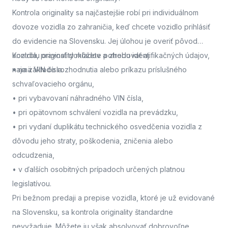
Kontrola originality sa najčastejšie robí pri individuálnom
dovoze vozidla zo zahraničia, keď chcete vozidlo prihlásiť
do evidencie na Slovensku. Jej úlohou je overiť pôvod
vozidla, pravosť dokladov a zhodu identifikačných údajov,
Kontrolu originality môžete potrebovať aj:
najmä VIN čísla.
• na základe rozhodnutia alebo príkazu príslušného
schvaľovacieho orgánu,
• pri vybavovaní náhradného VIN čísla,
• pri opätovnom schválení vozidla na prevádzku,
• pri vydaní duplikátu technického osvedčenia vozidla z
dôvodu jeho straty, poškodenia, zničenia alebo
odcudzenia,
• v ďalších osobitných prípadoch určených platnou
legislatívou.
Pri bežnom predaji a prepise vozidla, ktoré je už evidované
na Slovensku, sa kontrola originality štandardne
nevyžaduje. Môžete ju však absolvovať dobrovoľne,