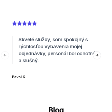
5
out of 5 stars
Skvelé služby, som spokojný s
rýchlosťou vybavenia mojej
objednávky, personál bol ochotný
Previous slide
Next sli
a slušný.
Pavol K.
Blog