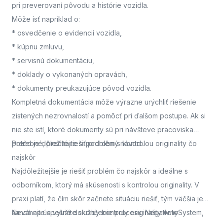
pri preverovaní pôvodu a histórie vozidla.
Môže ísť napríklad o:
* osvedčenie o evidencii vozidla,
* kúpnu zmluvu,
* servisnú dokumentáciu,
* doklady o vykonaných opravách,
* dokumenty preukazujúce pôvod vozidla.
Kompletná dokumentácia môže výrazne urýchliť riešenie
zistených nezrovnalostí a pomôcť pri ďalšom postupe. Ak si
nie ste istí, ktoré dokumenty sú pri návšteve pracoviska
potrebné, prečítajte si podrobný návod
Prečo je dôležité riešiť problém s kontrolou originality čo
.
najskôr
Najdôležitejšie je riešiť problém čo najskôr a ideálne s
odborníkom, ktorý má skúsenosti s kontrolou originality. V
praxi platí, že čím skôr začnete situáciu riešiť, tým väčšia je
šanca na úspešné dokončenie procesu. Negatívny
Neváhajte a využite služby kontroly originality AutoSystem,