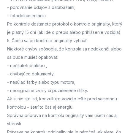
- porovnanie údajov s databázami,
- fotodokumentáciu.
Po kontrole dostanete protokol o kontrole originality, ktorý
je platný 15 dní (ak ide o prepis alebo prihlásenie vozidla).
5. Čomu sa pri kontrole originality vyhnúť
Niektoré chyby spôsobia, že kontrola sa nedokončí alebo
sa bude musieť opakovať:
- nečitateľné alebo
,
- chýbajúce dokumenty,
- nesúlad farby alebo typu motora,
- neoriginálne zvary či pozmenené štítky.
Ak si nie ste istí,
konzultujte vozidlo ešte pred samotnou
kontrolou
– šetrí to čas aj energiu.
Správna príprava na kontrolu originality vám ušetrí čas aj
starosti
Príprava na kontrolu originality nie je náročná, ak viete, čo