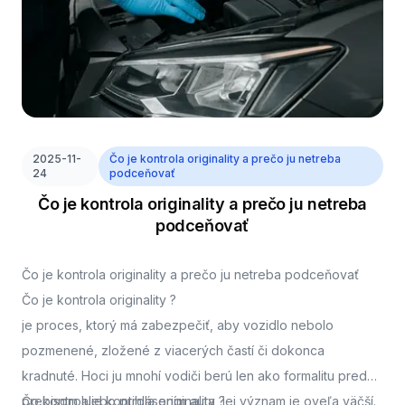
2025-11-
Čo je kontrola originality a prečo ju netreba
24
podceňovať
Čo je kontrola originality a prečo ju netreba
podceňovať
Čo je kontrola originality a prečo ju netreba podceňovať
Čo je kontrola originality ?
je proces, ktorý má zabezpečiť, aby vozidlo nebolo
pozmenené, zložené z viacerých častí či dokonca
kradnuté. Hoci ju mnohí vodiči berú len ako formalitu pred
prepisom alebo prihlásením auta, jej význam je oveľa väčší.
Čo kontroluje kontrola originality ?