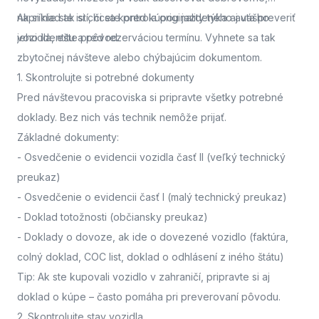
napríklad ak si chcete pred kúpou jazdeného auta preveriť
Ak si nie ste istí, či sa kontrola originality týka aj vášho
jeho identitu a pôvod.
vozidla,
ešte pred rezerváciou termínu. Vyhnete sa tak
zbytočnej návšteve alebo chýbajúcim dokumentom.
1. Skontrolujte si potrebné dokumenty
Pred návštevou pracoviska
si pripravte všetky potrebné
doklady. Bez nich vás technik nemôže prijať.
Základné dokumenty:
-
Osvedčenie o evidencii vozidla časť II
(veľký technický
preukaz)
-
Osvedčenie o evidencii časť I
(malý technický preukaz)
-
Doklad totožnosti
(občiansky preukaz)
-
Doklady o dovoze, ak ide o dovezené vozidlo
(faktúra,
colný doklad, COC list, doklad o odhlásení z iného štátu)
Tip: Ak ste kupovali vozidlo v zahraničí, pripravte si aj
doklad o kúpe – často pomáha pri preverovaní pôvodu.
2. Skontrolujte stav vozidla