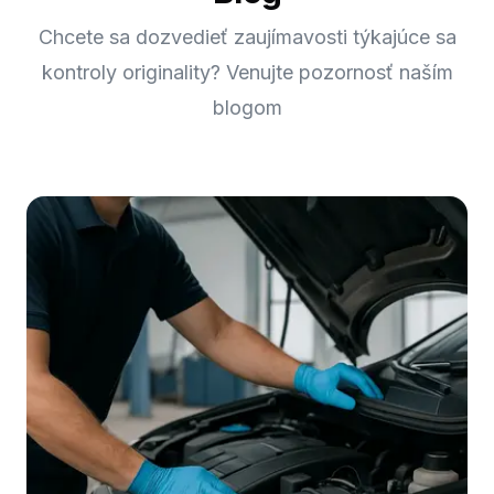
Chcete sa dozvedieť zaujímavosti týkajúce sa
kontroly originality? Venujte pozornosť naším
blogom