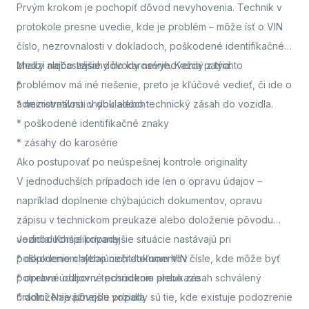
Prvým krokom je pochopiť dôvod nevyhovenia. Technik v
protokole presne uvedie, kde je problém – môže ísť o VIN
číslo, nezrovnalosti v dokladoch, poškodené identifikačné
znaky alebo zásahy do karosérie. Každý z týchto
Medzi najčastejšie dôvody nevyhovenia patria:
problémov má iné riešenie, preto je kľúčové vedieť, či ide o
*
administratívnu chybu alebo technický zásah do vozidla.
* nezrovnalosti v dokladoch
* poškodené identifikačné znaky
* zásahy do karosérie
Ako postupovať po neúspešnej kontrole originality
V jednoduchších prípadoch ide len o opravu údajov –
napríklad doplnenie chýbajúcich dokumentov, opravu
zápisu v technickom preukaze alebo doloženie pôvodu
vozidla. Komplikovanejšie situácie nastávajú pri
Jednoduchšie prípady
poškodenom alebo nečitateľnom VIN čísle, kde môže byť
* doplnenie chýbajúcich dokumentov
potrebné odborné posúdenie alebo zásah schválený
* oprava údajov v technickom preukaze
úradmi. Najvážnejšie prípady sú tie, kde existuje podozrenie
* doloženie pôvodu vozidla