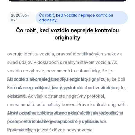
2026-05-
Čo robiť, keď vozidlo neprejde kontrolou
07
originality
Čo robiť, keď vozidlo neprejde kontrolou
originality
overuje identitu vozidla, pravosť identifikačných znakov a
súlad údajov v dokladoch s reálnym stavom vozidla. Ak
vozidlo nevyhovie, neznamená to automaticky, že je
kradnuté alebo nelegálne. Výsledok len signalizuje, že boli
Ak vozidlo neprejde kontrolou originality
zistené nezrovnalosti, ktoré je potrebné preveriť alebo
Kontrola originality má jasný výsledok – buď vozidlo prejde,
odstrániť.
alebo nie. Ak však dostanete negatívny protokol,
neznamená to automaticky koniec. Práve kontrola originality
často odhalí problémy, ktoré sa dajú riešiť, ak viete ako
Ak vás zaujíma,
, odporúčame oboznámiť sa s jednotlivými
postupovať. Dôležité je nepanikáriť a riešiť situáciu
úkonmi, ktoré technik počas kontroly vykonáva.
systematicky.
Prvým krokom je zistiť dôvod nevyhovenia