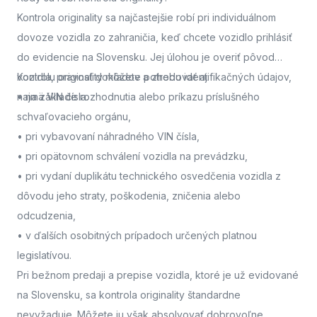
Kontrola originality sa najčastejšie robí pri individuálnom
dovoze vozidla zo zahraničia, keď chcete vozidlo prihlásiť
do evidencie na Slovensku. Jej úlohou je overiť pôvod
vozidla, pravosť dokladov a zhodu identifikačných údajov,
Kontrolu originality môžete potrebovať aj:
najmä VIN čísla.
• na základe rozhodnutia alebo príkazu príslušného
schvaľovacieho orgánu,
• pri vybavovaní náhradného VIN čísla,
• pri opätovnom schválení vozidla na prevádzku,
• pri vydaní duplikátu technického osvedčenia vozidla z
dôvodu jeho straty, poškodenia, zničenia alebo
odcudzenia,
• v ďalších osobitných prípadoch určených platnou
legislatívou.
Pri bežnom predaji a prepise vozidla, ktoré je už evidované
na Slovensku, sa kontrola originality štandardne
nevyžaduje. Môžete ju však absolvovať dobrovoľne,