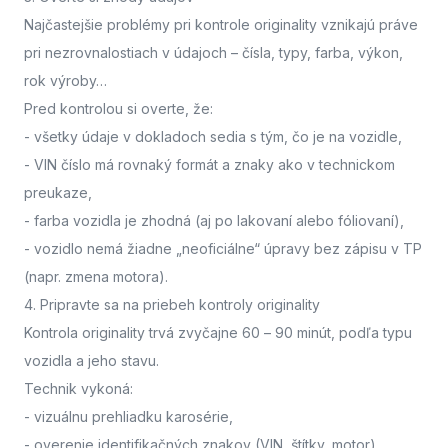
Najčastejšie problémy pri kontrole originality vznikajú práve
pri nezrovnalostiach v údajoch – čísla, typy, farba, výkon,
rok výroby…
Pred kontrolou si overte, že:
- všetky údaje v dokladoch sedia s tým, čo je na vozidle,
- VIN číslo má rovnaký formát a znaky ako v technickom
preukaze,
- farba vozidla je zhodná (aj po lakovaní alebo fóliovaní),
- vozidlo nemá žiadne „neoficiálne“ úpravy bez zápisu v TP
(napr. zmena motora).
4. Pripravte sa na priebeh kontroly originality
Kontrola originality trvá zvyčajne 60 – 90 minút
, podľa typu
vozidla a jeho stavu.
Technik vykoná:
- vizuálnu prehliadku karosérie,
- overenie identifikačných znakov (VIN, štítky, motor),