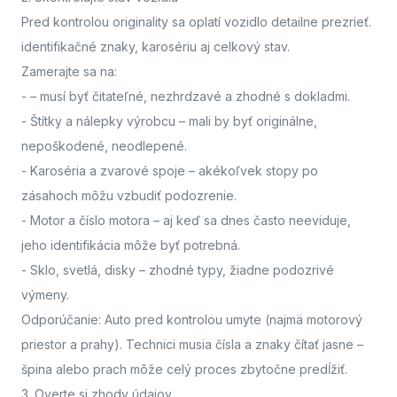
Pred kontrolou originality sa oplatí vozidlo detailne prezrieť.
identifikačné znaky, karosériu aj celkový stav.
Zamerajte sa na:
-
– musí byť čitateľné, nezhrdzavé a zhodné s dokladmi.
- Štítky a nálepky výrobcu
– mali by byť originálne,
nepoškodené, neodlepené.
- Karoséria a zvarové spoje
– akékoľvek stopy po
zásahoch môžu vzbudiť podozrenie.
- Motor a číslo motora
– aj keď sa dnes často neeviduje,
jeho identifikácia môže byť potrebná.
- Sklo, svetlá, disky
– zhodné typy, žiadne podozrivé
výmeny.
Odporúčanie: Auto pred kontrolou umyte (najmä motorový
priestor a prahy). Technici musia čísla a znaky čítať jasne –
špina alebo prach môže celý proces zbytočne predĺžiť.
3. Overte si zhody údajov