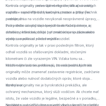
Kontrola originality
Kontrola originality preveruje všetky identifikačné znaky
nielen štátne registre, ale aj samotných
majiteľov vozidiel pred finančnými stratami a právnymi
vozidla – najmä VIN číslo, karosériu, motor a štítky. Technik
problémami.
overuje, či sa na vozidle nevykonali neoprávnené úpravy,
zvary alebo zásahy do nosných častí. Každá zmena, aj
Pri kontrole sa využívajú špeciálne meracie prístroje a
zdanlivo neškodná, môže byť znakom manipulácie alebo
databázy, ktoré umožňujú porovnať údaje so záznamami
snahy zamaskovať pôvod vozidla.
výrobcu a políciou evidovaných vozidiel.
Kontrola originality je tak v praxi posledným filtrom, ktorý
odhalí vozidlá so sfalšovanými dokladmi, stočenými
kilometrami či zle vyrazeným VIN. Vďaka tomu sa
každoročne zabráni prihláseniu stoviek kradnutých áut.
Mnohí majitelia si neuvedomujú, že neúspešná kontrola
originality môže znamenať zastavenie registrácie, zadržanie
vozidla alebo nutnosť dodatočných opráv, ktoré stoja
stovky eur.
Kontrola originality nie je byrokratická prekážka, ale
ochranný mechanizmus, ktorý slúži vodičom. Ak chcete mať
istotu, že vaše vozidlo je legálne, bezpečné a v poriadku,
nechajte si auto dôkladne preveriť.
Neváhajte a
si rýchlo, lacno a jednoducho termín cez online
dnes vám môže ušetriť