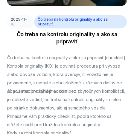
2025-11-
Čo treba na kontrolu originality a ako sa
16
pripraviť
Čo treba na kontrolu originality a ako sa
pripraviť
Čo treba na kontrolu originality a ako sa pripraviť [checklist]
Kontrola originality (KO) je povinná procedúra pri vývoze
alebo dovoze vozidla, ktorá overuje, či vozidlo nie je
pozmenené, kradnuté alebo zložené z rôznych dielov bez
súladu s technickými predpismi.
Aby všetko prebehlo hladko a bez zbytočných komplikácií,
je dôležité vedieť, čo treba na kontrolu originality – nielen
po stránke dokumentov, ale aj samotného vozidla.
Prinášame vám praktický checklist, podľa ktorého sa
môžete riadiť pred každou kontrolou originality.
Kedy sa robí kontrola originality?