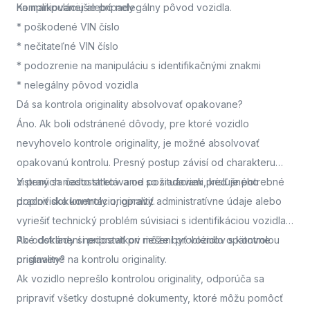
na manipuláciu alebo nelegálny pôvod vozidla.
Komplikovanejšie prípady
* poškodené VIN číslo
* nečitateľné VIN číslo
* podozrenie na manipuláciu s identifikačnými znakmi
* nelegálny pôvod vozidla
Dá sa kontrola originality absolvovať opakovane?
Áno. Ak boli odstránené dôvody, pre ktoré vozidlo
nevyhovelo kontrole originality, je možné absolvovať
opakovanú kontrolu. Presný postup závisí od charakteru
zistených nedostatkov a od požiadaviek príslušného
V praxi sa často stretávame so situáciami, keď je potrebné
pracoviska kontroly originality.
doplniť dokumentáciu, opraviť administratívne údaje alebo
vyriešiť technický problém súvisiaci s identifikáciou vozidla.
Po odstránení nedostatkov môže byť vozidlo opätovne
Aké doklady si pripraviť pri riešení problémov s kontrolou
pristavené na kontrolu originality.
originality?
Ak vozidlo neprešlo kontrolou originality, odporúča sa
pripraviť všetky dostupné dokumenty, ktoré môžu pomôcť