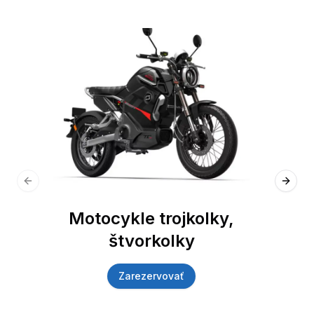
Previous slide
Next 
Motocykle trojkolky,
štvorkolky
Zarezervovať