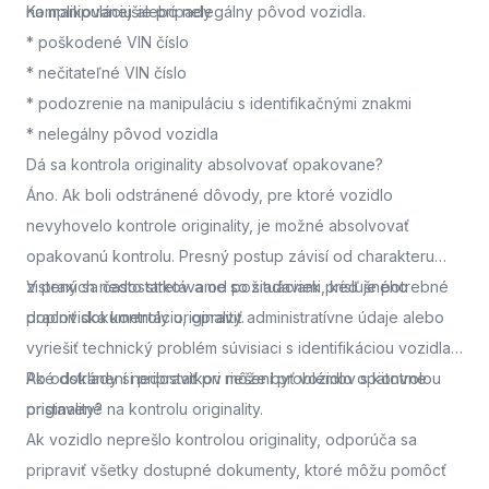
na manipuláciu alebo nelegálny pôvod vozidla.
Komplikovanejšie prípady
* poškodené VIN číslo
* nečitateľné VIN číslo
* podozrenie na manipuláciu s identifikačnými znakmi
* nelegálny pôvod vozidla
Dá sa kontrola originality absolvovať opakovane?
Áno. Ak boli odstránené dôvody, pre ktoré vozidlo
nevyhovelo kontrole originality, je možné absolvovať
opakovanú kontrolu. Presný postup závisí od charakteru
zistených nedostatkov a od požiadaviek príslušného
V praxi sa často stretávame so situáciami, keď je potrebné
pracoviska kontroly originality.
doplniť dokumentáciu, opraviť administratívne údaje alebo
vyriešiť technický problém súvisiaci s identifikáciou vozidla.
Po odstránení nedostatkov môže byť vozidlo opätovne
Aké doklady si pripraviť pri riešení problémov s kontrolou
pristavené na kontrolu originality.
originality?
Ak vozidlo neprešlo kontrolou originality, odporúča sa
pripraviť všetky dostupné dokumenty, ktoré môžu pomôcť