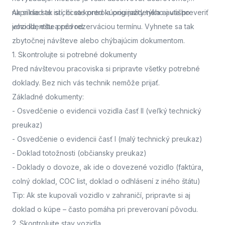
napríklad ak si chcete pred kúpou jazdeného auta preveriť
Ak si nie ste istí, či sa kontrola originality týka aj vášho
jeho identitu a pôvod.
vozidla,
ešte pred rezerváciou termínu. Vyhnete sa tak
zbytočnej návšteve alebo chýbajúcim dokumentom.
1. Skontrolujte si potrebné dokumenty
Pred návštevou pracoviska
si pripravte všetky potrebné
doklady. Bez nich vás technik nemôže prijať.
Základné dokumenty:
-
Osvedčenie o evidencii vozidla časť II
(veľký technický
preukaz)
-
Osvedčenie o evidencii časť I
(malý technický preukaz)
-
Doklad totožnosti
(občiansky preukaz)
-
Doklady o dovoze, ak ide o dovezené vozidlo
(faktúra,
colný doklad, COC list, doklad o odhlásení z iného štátu)
Tip: Ak ste kupovali vozidlo v zahraničí, pripravte si aj
doklad o kúpe – často pomáha pri preverovaní pôvodu.
2. Skontrolujte stav vozidla