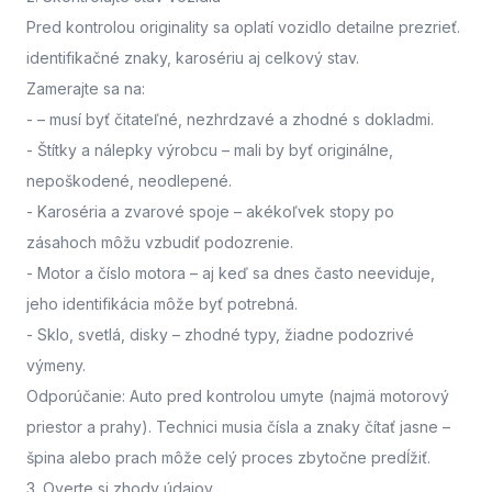
Pred kontrolou originality sa oplatí vozidlo detailne prezrieť.
identifikačné znaky, karosériu aj celkový stav.
Zamerajte sa na:
-
– musí byť čitateľné, nezhrdzavé a zhodné s dokladmi.
- Štítky a nálepky výrobcu
– mali by byť originálne,
nepoškodené, neodlepené.
- Karoséria a zvarové spoje
– akékoľvek stopy po
zásahoch môžu vzbudiť podozrenie.
- Motor a číslo motora
– aj keď sa dnes často neeviduje,
jeho identifikácia môže byť potrebná.
- Sklo, svetlá, disky
– zhodné typy, žiadne podozrivé
výmeny.
Odporúčanie: Auto pred kontrolou umyte (najmä motorový
priestor a prahy). Technici musia čísla a znaky čítať jasne –
špina alebo prach môže celý proces zbytočne predĺžiť.
3. Overte si zhody údajov