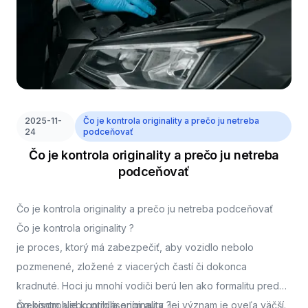
2025-11-
Čo je kontrola originality a prečo ju netreba
24
podceňovať
Čo je kontrola originality a prečo ju netreba
podceňovať
Čo je kontrola originality a prečo ju netreba podceňovať
Čo je kontrola originality ?
je proces, ktorý má zabezpečiť, aby vozidlo nebolo
pozmenené, zložené z viacerých častí či dokonca
kradnuté. Hoci ju mnohí vodiči berú len ako formalitu pred
prepisom alebo prihlásením auta, jej význam je oveľa väčší.
Čo kontroluje kontrola originality ?