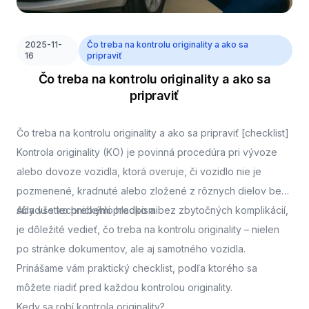
2025-11-
Čo treba na kontrolu originality a ako sa
16
pripraviť
Čo treba na kontrolu originality a ako sa
pripraviť
Čo treba na kontrolu originality a ako sa pripraviť [checklist]
Kontrola originality (KO) je povinná procedúra pri vývoze
alebo dovoze vozidla, ktorá overuje, či vozidlo nie je
pozmenené, kradnuté alebo zložené z rôznych dielov bez
súladu s technickými predpismi.
Aby všetko prebehlo hladko a bez zbytočných komplikácií,
je dôležité vedieť, čo treba na kontrolu originality – nielen
po stránke dokumentov, ale aj samotného vozidla.
Prinášame vám praktický checklist, podľa ktorého sa
môžete riadiť pred každou kontrolou originality.
Kedy sa robí kontrola originality?