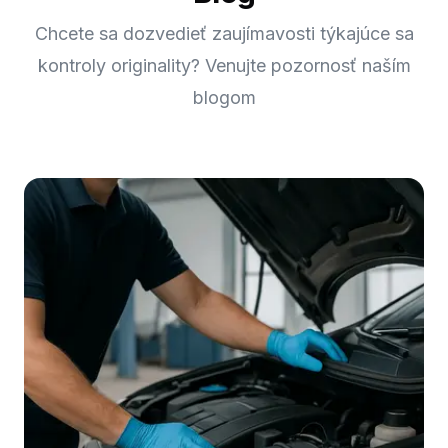
Chcete sa dozvedieť zaujímavosti týkajúce sa
kontroly originality? Venujte pozornosť naším
blogom