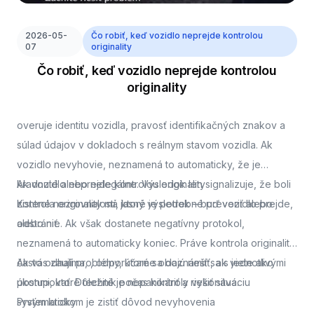
2026-05-
Čo robiť, keď vozidlo neprejde kontrolou
07
originality
Čo robiť, keď vozidlo neprejde kontrolou
originality
overuje identitu vozidla, pravosť identifikačných znakov a
súlad údajov v dokladoch s reálnym stavom vozidla. Ak
vozidlo nevyhovie, neznamená to automaticky, že je
kradnuté alebo nelegálne. Výsledok len signalizuje, že boli
Ak vozidlo neprejde kontrolou originality
zistené nezrovnalosti, ktoré je potrebné preveriť alebo
Kontrola originality má jasný výsledok – buď vozidlo prejde,
odstrániť.
alebo nie. Ak však dostanete negatívny protokol,
neznamená to automaticky koniec. Práve kontrola originality
často odhalí problémy, ktoré sa dajú riešiť, ak viete ako
Ak vás zaujíma,
, odporúčame oboznámiť sa s jednotlivými
postupovať. Dôležité je nepanikáriť a riešiť situáciu
úkonmi, ktoré technik počas kontroly vykonáva.
systematicky.
Prvým krokom je zistiť dôvod nevyhovenia