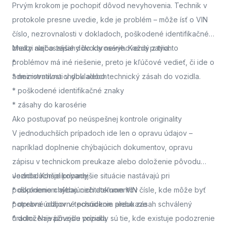
Prvým krokom je pochopiť dôvod nevyhovenia. Technik v
protokole presne uvedie, kde je problém – môže ísť o VIN
číslo, nezrovnalosti v dokladoch, poškodené identifikačné
znaky alebo zásahy do karosérie. Každý z týchto
Medzi najčastejšie dôvody nevyhovenia patria:
problémov má iné riešenie, preto je kľúčové vedieť, či ide o
*
administratívnu chybu alebo technický zásah do vozidla.
* nezrovnalosti v dokladoch
* poškodené identifikačné znaky
* zásahy do karosérie
Ako postupovať po neúspešnej kontrole originality
V jednoduchších prípadoch ide len o opravu údajov –
napríklad doplnenie chýbajúcich dokumentov, opravu
zápisu v technickom preukaze alebo doloženie pôvodu
vozidla. Komplikovanejšie situácie nastávajú pri
Jednoduchšie prípady
poškodenom alebo nečitateľnom VIN čísle, kde môže byť
* doplnenie chýbajúcich dokumentov
potrebné odborné posúdenie alebo zásah schválený
* oprava údajov v technickom preukaze
úradmi. Najvážnejšie prípady sú tie, kde existuje podozrenie
* doloženie pôvodu vozidla