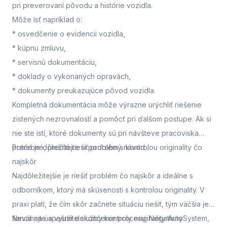
pri preverovaní pôvodu a histórie vozidla.
Môže ísť napríklad o:
* osvedčenie o evidencii vozidla,
* kúpnu zmluvu,
* servisnú dokumentáciu,
* doklady o vykonaných opravách,
* dokumenty preukazujúce pôvod vozidla.
Kompletná dokumentácia môže výrazne urýchliť riešenie
zistených nezrovnalostí a pomôcť pri ďalšom postupe. Ak si
nie ste istí, ktoré dokumenty sú pri návšteve pracoviska
potrebné, prečítajte si podrobný návod
Prečo je dôležité riešiť problém s kontrolou originality čo
.
najskôr
Najdôležitejšie je riešiť problém čo najskôr a ideálne s
odborníkom, ktorý má skúsenosti s kontrolou originality. V
praxi platí, že čím skôr začnete situáciu riešiť, tým väčšia je
šanca na úspešné dokončenie procesu. Negatívny
Neváhajte a využite služby kontroly originality AutoSystem,