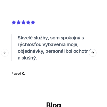
5
out of 5 stars
Skvelé služby, som spokojný s
rýchlosťou vybavenia mojej
objednávky, personál bol ochotný
Previous slide
Next sli
a slušný.
Pavol K.
Blog