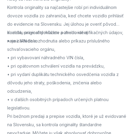
Kontrola originality sa najčastejšie robí pri individuálnom
dovoze vozidla zo zahraničia, keď chcete vozidlo prihlásiť
do evidencie na Slovensku. Jej úlohou je overiť pôvod
vozidla, pravosť dokladov a zhodu identifikačných údajov,
Kontrolu originality môžete potrebovať aj:
najmä VIN čísla.
• na základe rozhodnutia alebo príkazu príslušného
schvaľovacieho orgánu,
• pri vybavovaní náhradného VIN čísla,
• pri opätovnom schválení vozidla na prevádzku,
• pri vydaní duplikátu technického osvedčenia vozidla z
dôvodu jeho straty, poškodenia, zničenia alebo
odcudzenia,
• v ďalších osobitných prípadoch určených platnou
legislatívou.
Pri bežnom predaji a prepise vozidla, ktoré je už evidované
na Slovensku, sa kontrola originality štandardne
nevyžaduje. Môžete ju však absolvovať dobrovoľne,