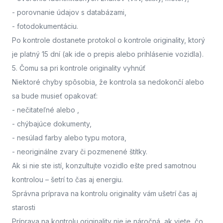
- porovnanie údajov s databázami,
- fotodokumentáciu.
Po kontrole dostanete protokol o kontrole originality, ktorý
je platný 15 dní (ak ide o prepis alebo prihlásenie vozidla).
5. Čomu sa pri kontrole originality vyhnúť
Niektoré chyby spôsobia, že kontrola sa nedokončí alebo
sa bude musieť opakovať:
- nečitateľné alebo
,
- chýbajúce dokumenty,
- nesúlad farby alebo typu motora,
- neoriginálne zvary či pozmenené štítky.
Ak si nie ste istí,
konzultujte vozidlo ešte pred samotnou
kontrolou
– šetrí to čas aj energiu.
Správna príprava na kontrolu originality vám ušetrí čas aj
starosti
Príprava na kontrolu originality nie je náročná, ak viete, čo