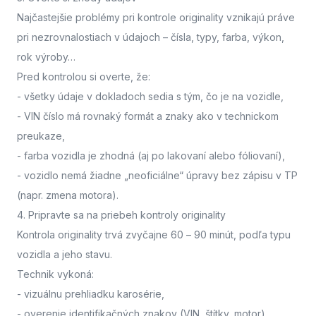
Najčastejšie problémy pri kontrole originality vznikajú práve
pri nezrovnalostiach v údajoch – čísla, typy, farba, výkon,
rok výroby…
Pred kontrolou si overte, že:
- všetky údaje v dokladoch sedia s tým, čo je na vozidle,
- VIN číslo má rovnaký formát a znaky ako v technickom
preukaze,
- farba vozidla je zhodná (aj po lakovaní alebo fóliovaní),
- vozidlo nemá žiadne „neoficiálne“ úpravy bez zápisu v TP
(napr. zmena motora).
4. Pripravte sa na priebeh kontroly originality
Kontrola originality trvá zvyčajne 60 – 90 minút
, podľa typu
vozidla a jeho stavu.
Technik vykoná:
- vizuálnu prehliadku karosérie,
- overenie identifikačných znakov (VIN, štítky, motor),