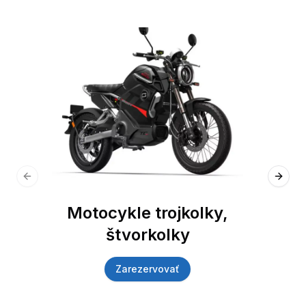
Previous slide
Next 
Motocykle trojkolky,
štvorkolky
Zarezervovať