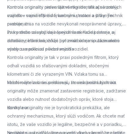
Kontrola originality
Kontrola originality preveruje všetky identifikačné znaky
nielen štátne registre, ale aj samotných
majiteľov vozidiel pred finančnými stratami a právnymi
vozidla – najmä VIN číslo, karosériu, motor a štítky. Technik
problémami.
overuje, či sa na vozidle nevykonali neoprávnené úpravy,
zvary alebo zásahy do nosných častí. Každá zmena, aj
Pri kontrole sa využívajú špeciálne meracie prístroje a
zdanlivo neškodná, môže byť znakom manipulácie alebo
databázy, ktoré umožňujú porovnať údaje so záznamami
snahy zamaskovať pôvod vozidla.
výrobcu a políciou evidovaných vozidiel.
Kontrola originality je tak v praxi posledným filtrom, ktorý
odhalí vozidlá so sfalšovanými dokladmi, stočenými
kilometrami či zle vyrazeným VIN. Vďaka tomu sa
každoročne zabráni prihláseniu stoviek kradnutých áut.
Mnohí majitelia si neuvedomujú, že neúspešná kontrola
originality môže znamenať zastavenie registrácie, zadržanie
vozidla alebo nutnosť dodatočných opráv, ktoré stoja
stovky eur.
Kontrola originality nie je byrokratická prekážka, ale
ochranný mechanizmus, ktorý slúži vodičom. Ak chcete mať
istotu, že vaše vozidlo je legálne, bezpečné a v poriadku,
nechajte si auto dôkladne preveriť.
Neváhajte a
si rýchlo, lacno a jednoducho termín cez online
dnes vám môže ušetriť