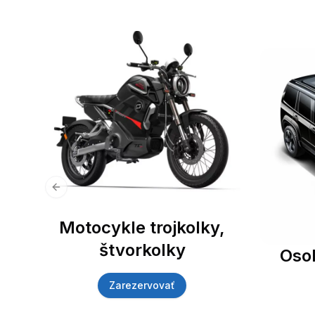
Previous slide
Motocykle trojkolky,
štvorkolky
Oso
Zarezervovať