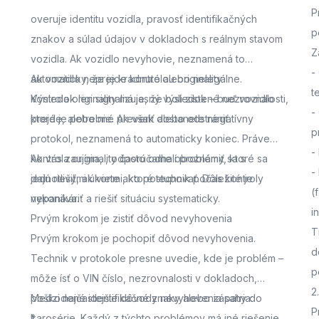
P
overuje identitu vozidla, pravosť identifikačných
p
znakov a súlad údajov v dokladoch s reálnym stavom
Z
vozidla. Ak vozidlo nevyhovie, neznamená to
-
automaticky, že je kradnuté alebo nelegálne.
Ak vozidlo neprejde kontrolou originality
t
Výsledok len signalizuje, že boli zistené nezrovnalosti,
Kontrola originality má jasný výsledok – buď vozidlo
-
ktoré je potrebné preveriť alebo odstrániť.
prejde, alebo nie. Ak však dostanete negatívny
p
protokol, neznamená to automaticky koniec. Práve
-
kontrola originality často odhalí problémy, ktoré sa
Ak vás zaujíma,
, odporúčame oboznámiť sa s
-
dajú riešiť, ak viete ako postupovať. Dôležité je
jednotlivými úkonmi, ktoré technik počas kontroly
(
nepanikáriť a riešiť situáciu systematicky.
vykonáva.
i
Prvým krokom je zistiť dôvod nevyhovenia
T
Prvým krokom je pochopiť dôvod nevyhovenia.
d
Technik v protokole presne uvedie, kde je problém –
p
môže ísť o VIN číslo, nezrovnalosti v dokladoch,
2
poškodené identifikačné znaky alebo zásahy do
Medzi najčastejšie dôvody nevyhovenia patria:
P
karosérie. Každý z týchto problémov má iné riešenie,
*