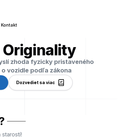
Kontakt
 Originality
myslí zhoda fyzicky pristaveného
i o vozidle podľa zákona
Dozvediet sa viac
?
starostí!