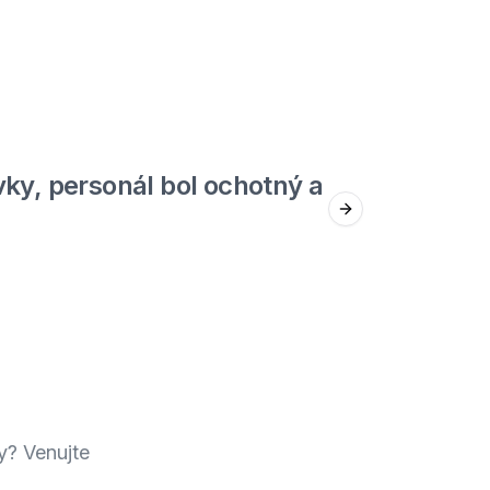
5
out of 5
ky, personál bol ochotný a
Jed
Next slide
Štefan F.
y? Venujte