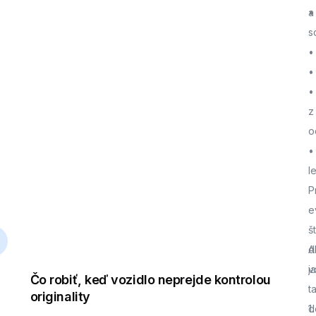
a
•
s
•
•
•
z
o
•
l
P
e
š
d
A
j
v
Čo robiť, keď vozidlo neprejde kontrolou
t
originality
d
1