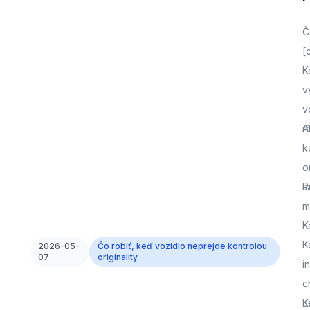
Č
[
K
v
v
r
A
k
o
s
P
m
K
K
2026-05-
Čo robiť, keď vozidlo neprejde kontrolou
07
originality
i
c
J
K