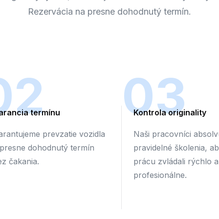
Rezervácia na presne dohodnutý termín.
02
03
arancia termínu
Kontrola originality
arantujeme prevzatie vozidla
Naši pracovníci absolv
 presne dohodnutý termín
pravidelné školenia, a
ez čakania.
prácu zvládali rýchlo a
profesionálne.