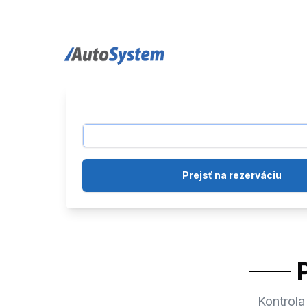
auto-system logo
Prejsť na rezerváciu
Kontrola