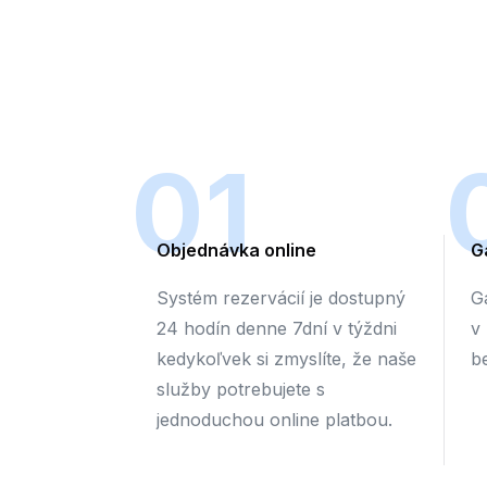
01
Objednávka online
G
Systém rezervácií je dostupný
G
24 hodín denne 7dní v týždni
v
kedykoľvek si zmyslíte, že naše
b
služby potrebujete s
jednoduchou online platbou.