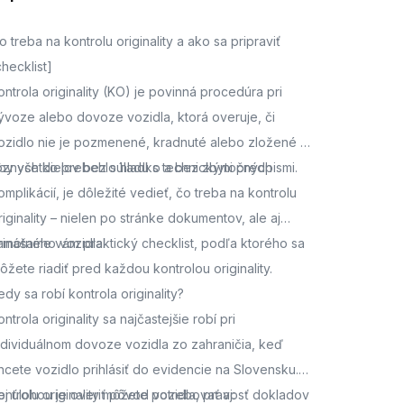
o treba na kontrolu originality a ako sa pripraviť
checklist]
ontrola originality (KO) je povinná procedúra pri
ývoze alebo dovoze vozidla, ktorá overuje, či
ozidlo nie je pozmenené, kradnuté alebo zložené z
ôznych dielov bez súladu s technickými predpismi.
by všetko prebehlo hladko a bez zbytočných
omplikácií, je dôležité vedieť, čo treba na kontrolu
riginality – nielen po stránke dokumentov, ale aj
amotného vozidla.
rinášame vám praktický checklist, podľa ktorého sa
ôžete riadiť pred každou kontrolou originality.
edy sa robí kontrola originality?
ontrola originality sa najčastejšie robí pri
ndividuálnom dovoze vozidla zo zahraničia, keď
hcete vozidlo prihlásiť do evidencie na Slovensku.
ej úlohou je overiť pôvod vozidla, pravosť dokladov
ontrolu originality môžete potrebovať aj: