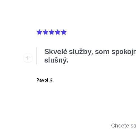
5
out of 5 stars
Skvelé služby, som spokojn
slušný.
Previous slide
Pavol K.
Chcete sa