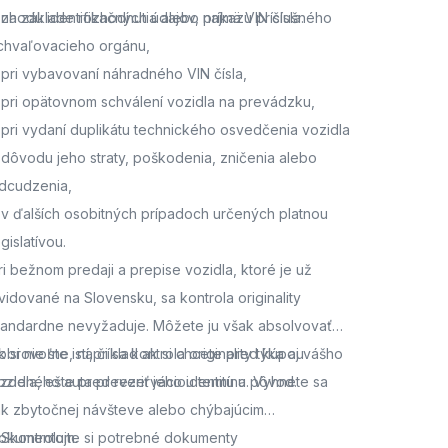
 zhodu identifikačných údajov, najmä VIN čísla.
 na základe rozhodnutia alebo príkazu príslušného
chvaľovacieho orgánu,
 pri vybavovaní náhradného VIN čísla,
 pri opätovnom schválení vozidla na prevádzku,
 pri vydaní duplikátu technického osvedčenia vozidla
 dôvodu jeho straty, poškodenia, zničenia alebo
dcudzenia,
 v ďalších osobitných prípadoch určených platnou
egislatívou.
ri bežnom predaji a prepise vozidla, ktoré je už
vidované na Slovensku, sa kontrola originality
tandardne nevyžaduje. Môžete ju však absolvovať
obrovoľne, napríklad ak si chcete pred kúpou
k si nie ste istí, či sa kontrola originality týka aj vášho
azdeného auta preveriť jeho identitu a pôvod.
ozidla,
ešte pred rezerváciou termínu. Vyhnete sa
ak zbytočnej návšteve alebo chýbajúcim
okumentom.
. Skontrolujte si potrebné dokumenty