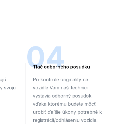
04
Tlač odborného posudku
ujú
Po kontrole originality na
by svoju
vozidle Vám naši technici
vystavia odborný posudok
vďaka ktorému budete môcť
urobiť ďaľšie úkony potrebné k
registrácií/odhláseniu vozidla.