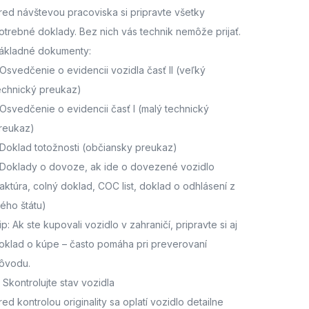
red návštevou pracoviska
si pripravte všetky
otrebné doklady. Bez nich vás technik nemôže prijať.
ákladné dokumenty:
Osvedčenie o evidencii vozidla časť II
(veľký
echnický preukaz)
Osvedčenie o evidencii časť I
(malý technický
reukaz)
Doklad totožnosti
(občiansky preukaz)
Doklady o dovoze, ak ide o dovezené vozidlo
faktúra, colný doklad, COC list, doklad o odhlásení z
ného štátu)
ip: Ak ste kupovali vozidlo v zahraničí, pripravte si aj
oklad o kúpe – často pomáha pri preverovaní
ôvodu.
. Skontrolujte stav vozidla
red kontrolou originality sa oplatí vozidlo detailne