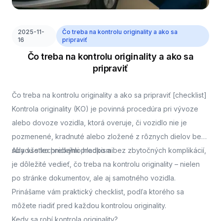
2025-11-
Čo treba na kontrolu originality a ako sa
16
pripraviť
Čo treba na kontrolu originality a ako sa
pripraviť
Čo treba na kontrolu originality a ako sa pripraviť [checklist]
Kontrola originality (KO) je povinná procedúra pri vývoze
alebo dovoze vozidla, ktorá overuje, či vozidlo nie je
pozmenené, kradnuté alebo zložené z rôznych dielov bez
súladu s technickými predpismi.
Aby všetko prebehlo hladko a bez zbytočných komplikácií,
je dôležité vedieť, čo treba na kontrolu originality – nielen
po stránke dokumentov, ale aj samotného vozidla.
Prinášame vám praktický checklist, podľa ktorého sa
môžete riadiť pred každou kontrolou originality.
Kedy sa robí kontrola originality?