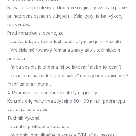
Najčastejšie problémy pri kontrole originality vznikajú práve
pri nezrovnalostiach v údajoch – čísla, typy, farba, výkon,
rok výroby…
Pred kontrolou si overte, že:
- všetky údaje v dokladoch sedia s tým, čo je na vozidle,
- VIN číslo má rovnaký formát a znaky ako v technickom
preukaze,
- farba vozidla je zhodná (aj po lakovaní alebo fóliovaní),
- vozidlo nemá žiadne „neoficiálne“ úpravy bez zápisu v TP
(napr. zmena motora).
4. Pripravte sa na priebeh kontroly originality
Kontrola originality trvá zvyčajne 60 – 90 minút
, podľa typu
vozidla a jeho stavu.
Technik vykoná:
- vizuálnu prehliadku karosérie,
- overenie identifikačných znakov (VIN, štítky, motor),