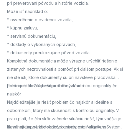
pri preverovaní pôvodu a histórie vozidla.
Môže ísť napríklad o:
* osvedčenie o evidencii vozidla,
* kúpnu zmluvu,
* servisnú dokumentáciu,
* doklady o vykonaných opravách,
* dokumenty preukazujúce pôvod vozidla.
Kompletná dokumentácia môže výrazne urýchliť riešenie
zistených nezrovnalostí a pomôcť pri ďalšom postupe. Ak si
nie ste istí, ktoré dokumenty sú pri návšteve pracoviska
potrebné, prečítajte si podrobný návod
Prečo je dôležité riešiť problém s kontrolou originality čo
.
najskôr
Najdôležitejšie je riešiť problém čo najskôr a ideálne s
odborníkom, ktorý má skúsenosti s kontrolou originality. V
praxi platí, že čím skôr začnete situáciu riešiť, tým väčšia je
šanca na úspešné dokončenie procesu. Negatívny
Neváhajte a využite služby kontroly originality AutoSystem,