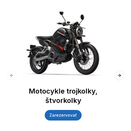
Previous slide
Next 
Motocykle trojkolky,
štvorkolky
Zarezervovať