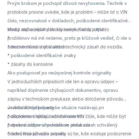
Prvým krokom je pochopiť dôvod nevyhovenia. Technik v
protokole presne uvedie, kde je problém – môže ísť o VIN
číslo, nezrovnalosti v dokladoch, poškodené identifikačné
znaky alebo zásahy do karosérie. Každý z týchto
Medzi najčastejšie dôvody nevyhovenia patria:
problémov má iné riešenie, preto je kľúčové vedieť, či ide o
*
administratívnu chybu alebo technický zásah do vozidla.
* nezrovnalosti v dokladoch
* poškodené identifikačné znaky
* zásahy do karosérie
Ako postupovať po neúspešnej kontrole originality
V jednoduchších prípadoch ide len o opravu údajov –
napríklad doplnenie chýbajúcich dokumentov, opravu
zápisu v technickom preukaze alebo doloženie pôvodu
vozidla. Komplikovanejšie situácie nastávajú pri
Jednoduchšie prípady
poškodenom alebo nečitateľnom VIN čísle, kde môže byť
* doplnenie chýbajúcich dokumentov
potrebné odborné posúdenie alebo zásah schválený
* oprava údajov v technickom preukaze
úradmi. Najvážnejšie prípady sú tie, kde existuje podozrenie
* doloženie pôvodu vozidla