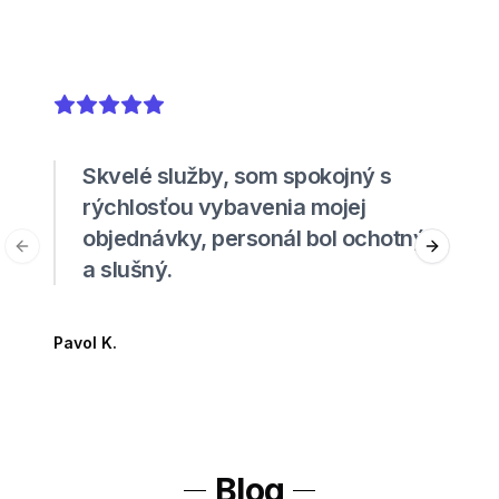
5
out of 5 stars
Skvelé služby, som spokojný s
rýchlosťou vybavenia mojej
objednávky, personál bol ochotný
Previous slide
Next sli
a slušný.
Pavol K.
Blog