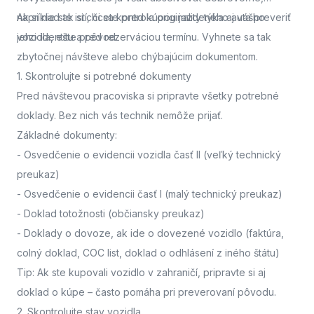
napríklad ak si chcete pred kúpou jazdeného auta preveriť
Ak si nie ste istí, či sa kontrola originality týka aj vášho
jeho identitu a pôvod.
vozidla,
ešte pred rezerváciou termínu. Vyhnete sa tak
zbytočnej návšteve alebo chýbajúcim dokumentom.
1. Skontrolujte si potrebné dokumenty
Pred návštevou pracoviska
si pripravte všetky potrebné
doklady. Bez nich vás technik nemôže prijať.
Základné dokumenty:
-
Osvedčenie o evidencii vozidla časť II
(veľký technický
preukaz)
-
Osvedčenie o evidencii časť I
(malý technický preukaz)
-
Doklad totožnosti
(občiansky preukaz)
-
Doklady o dovoze, ak ide o dovezené vozidlo
(faktúra,
colný doklad, COC list, doklad o odhlásení z iného štátu)
Tip: Ak ste kupovali vozidlo v zahraničí, pripravte si aj
doklad o kúpe – často pomáha pri preverovaní pôvodu.
2. Skontrolujte stav vozidla