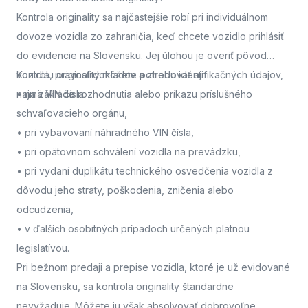
Kontrola originality sa najčastejšie robí pri individuálnom
dovoze vozidla zo zahraničia, keď chcete vozidlo prihlásiť
do evidencie na Slovensku. Jej úlohou je overiť pôvod
vozidla, pravosť dokladov a zhodu identifikačných údajov,
Kontrolu originality môžete potrebovať aj:
najmä VIN čísla.
• na základe rozhodnutia alebo príkazu príslušného
schvaľovacieho orgánu,
• pri vybavovaní náhradného VIN čísla,
• pri opätovnom schválení vozidla na prevádzku,
• pri vydaní duplikátu technického osvedčenia vozidla z
dôvodu jeho straty, poškodenia, zničenia alebo
odcudzenia,
• v ďalších osobitných prípadoch určených platnou
legislatívou.
Pri bežnom predaji a prepise vozidla, ktoré je už evidované
na Slovensku, sa kontrola originality štandardne
nevyžaduje. Môžete ju však absolvovať dobrovoľne,