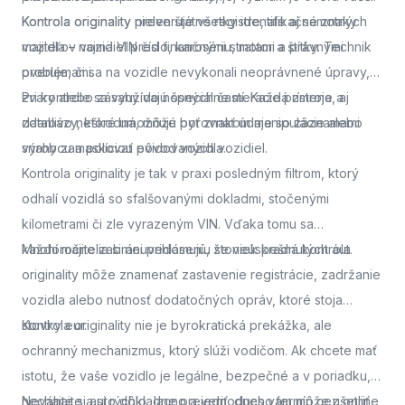
Kontrola originality
Kontrola originality preveruje všetky identifikačné znaky
nielen štátne registre, ale aj samotných
majiteľov vozidiel pred finančnými stratami a právnymi
vozidla – najmä VIN číslo, karosériu, motor a štítky. Technik
problémami.
overuje, či sa na vozidle nevykonali neoprávnené úpravy,
zvary alebo zásahy do nosných častí. Každá zmena, aj
Pri kontrole sa využívajú špeciálne meracie prístroje a
zdanlivo neškodná, môže byť znakom manipulácie alebo
databázy, ktoré umožňujú porovnať údaje so záznamami
snahy zamaskovať pôvod vozidla.
výrobcu a políciou evidovaných vozidiel.
Kontrola originality je tak v praxi posledným filtrom, ktorý
odhalí vozidlá so sfalšovanými dokladmi, stočenými
kilometrami či zle vyrazeným VIN. Vďaka tomu sa
každoročne zabráni prihláseniu stoviek kradnutých áut.
Mnohí majitelia si neuvedomujú, že neúspešná kontrola
originality môže znamenať zastavenie registrácie, zadržanie
vozidla alebo nutnosť dodatočných opráv, ktoré stoja
stovky eur.
Kontrola originality nie je byrokratická prekážka, ale
ochranný mechanizmus, ktorý slúži vodičom. Ak chcete mať
istotu, že vaše vozidlo je legálne, bezpečné a v poriadku,
nechajte si auto dôkladne preveriť.
Neváhajte a
si rýchlo, lacno a jednoducho termín cez online
dnes vám môže ušetriť