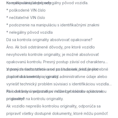
na manipuláciu alebo nelegálny pôvod vozidla.
Komplikovanejšie prípady
* poškodené VIN číslo
* nečitateľné VIN číslo
* podozrenie na manipuláciu s identifikačnými znakmi
* nelegálny pôvod vozidla
Dá sa kontrola originality absolvovať opakovane?
Áno. Ak boli odstránené dôvody, pre ktoré vozidlo
nevyhovelo kontrole originality, je možné absolvovať
opakovanú kontrolu. Presný postup závisí od charakteru
zistených nedostatkov a od požiadaviek príslušného
V praxi sa často stretávame so situáciami, keď je potrebné
pracoviska kontroly originality.
doplniť dokumentáciu, opraviť administratívne údaje alebo
vyriešiť technický problém súvisiaci s identifikáciou vozidla.
Po odstránení nedostatkov môže byť vozidlo opätovne
Aké doklady si pripraviť pri riešení problémov s kontrolou
pristavené na kontrolu originality.
originality?
Ak vozidlo neprešlo kontrolou originality, odporúča sa
pripraviť všetky dostupné dokumenty, ktoré môžu pomôcť