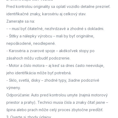
Pred kontrolou originality sa oplatí vozidlo detailne prezrieť.
identifikačné znaky, karosériu aj celkový stav.
Zamerajte sa na:
-
– musí byť čitateľné, nezhrdzavé a zhodné s dokladmi.
- Štítky a nálepky výrobcu
– mali by byť originálne,
nepoškodené, neodlepené.
- Karoséria a zvarové spoje
– akékoľvek stopy po
zásahoch môžu vzbudiť podozrenie.
- Motor a číslo motora
– aj keď sa dnes často neeviduje,
jeho identifikácia môže byť potrebná.
- Sklo, svetlá, disky
– zhodné typy, žiadne podozrivé
výmeny.
Odporúčanie: Auto pred kontrolou umyte (najmä motorový
priestor a prahy). Technici musia čísla a znaky čítať jasne –
špina alebo prach môže celý proces zbytočne predĺžiť.
3. Overte si zhody údajov