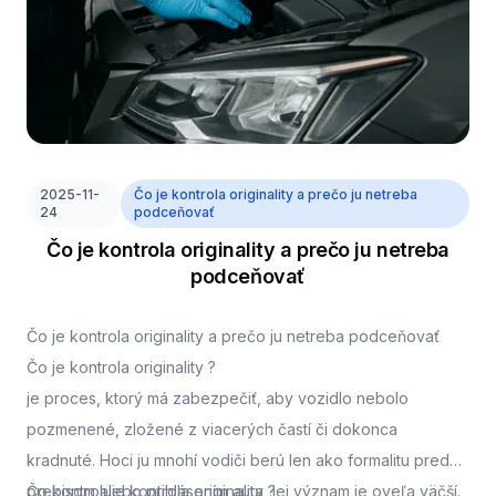
2025-11-
Čo je kontrola originality a prečo ju netreba
24
podceňovať
Čo je kontrola originality a prečo ju netreba
podceňovať
Čo je kontrola originality a prečo ju netreba podceňovať
Čo je kontrola originality ?
je proces, ktorý má zabezpečiť, aby vozidlo nebolo
pozmenené, zložené z viacerých častí či dokonca
kradnuté. Hoci ju mnohí vodiči berú len ako formalitu pred
prepisom alebo prihlásením auta, jej význam je oveľa väčší.
Čo kontroluje kontrola originality ?