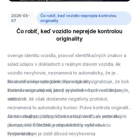
2026-05-
Čo robiť, keď vozidlo neprejde kontrolou
07
originality
Čo robiť, keď vozidlo neprejde kontrolou
originality
overuje identitu vozidla, pravosť identifikačných znakov a
súlad údajov v dokladoch s reálnym stavom vozidla. Ak
vozidlo nevyhovie, neznamená to automaticky, že je
kradnuté alebo nelegálne. Výsledok len signalizuje, že boli
Ak vozidlo neprejde kontrolou originality
zistené nezrovnalosti, ktoré je potrebné preveriť alebo
Kontrola originality má jasný výsledok – buď vozidlo prejde,
odstrániť.
alebo nie. Ak však dostanete negatívny protokol,
neznamená to automaticky koniec. Práve kontrola originality
často odhalí problémy, ktoré sa dajú riešiť, ak viete ako
Ak vás zaujíma,
, odporúčame oboznámiť sa s jednotlivými
postupovať. Dôležité je nepanikáriť a riešiť situáciu
úkonmi, ktoré technik počas kontroly vykonáva.
systematicky.
Prvým krokom je zistiť dôvod nevyhovenia