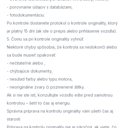
- porovnanie údajov s databázami,
- fotodokumentáciu.
Po kontrole dostanete protokol o kontrole originality, ktorý
je platný 15 dní (ak ide o prepis alebo prihlásenie vozidla).
5. Čomu sa pri kontrole originality vyhnúť
Niektoré chyby spôsobia, že kontrola sa nedokončí alebo
sa bude musieť opakovať:
- nečitateľné alebo
,
- chýbajúce dokumenty,
- nesúlad farby alebo typu motora,
- neoriginálne zvary či pozmenené štítky.
Ak si nie ste istí,
konzultujte vozidlo ešte pred samotnou
kontrolou
– šetrí to čas aj energiu.
Správna príprava na kontrolu originality vám ušetrí čas aj
starosti
Príprava na kontrolu originality nie je náročná, ak viete, čo