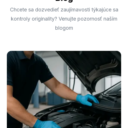
Chcete sa dozvedieť zaujímavosti týkajúce sa
kontroly originality? Venujte pozornosť naším
blogom