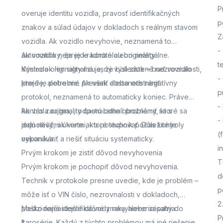
P
overuje identitu vozidla, pravosť identifikačných
p
znakov a súlad údajov v dokladoch s reálnym stavom
Z
vozidla. Ak vozidlo nevyhovie, neznamená to
-
automaticky, že je kradnuté alebo nelegálne.
Ak vozidlo neprejde kontrolou originality
t
Výsledok len signalizuje, že boli zistené nezrovnalosti,
Kontrola originality má jasný výsledok – buď vozidlo
-
ktoré je potrebné preveriť alebo odstrániť.
prejde, alebo nie. Ak však dostanete negatívny
p
protokol, neznamená to automaticky koniec. Práve
-
kontrola originality často odhalí problémy, ktoré sa
Ak vás zaujíma,
, odporúčame oboznámiť sa s
-
dajú riešiť, ak viete ako postupovať. Dôležité je
jednotlivými úkonmi, ktoré technik počas kontroly
(
nepanikáriť a riešiť situáciu systematicky.
vykonáva.
i
Prvým krokom je zistiť dôvod nevyhovenia
T
Prvým krokom je pochopiť dôvod nevyhovenia.
d
Technik v protokole presne uvedie, kde je problém –
p
môže ísť o VIN číslo, nezrovnalosti v dokladoch,
2
poškodené identifikačné znaky alebo zásahy do
Medzi najčastejšie dôvody nevyhovenia patria:
P
karosérie. Každý z týchto problémov má iné riešenie,
*