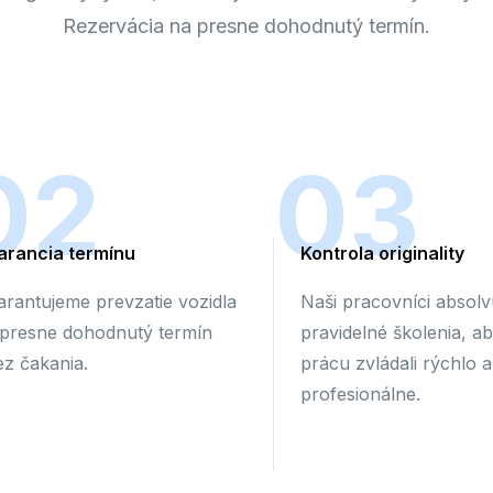
Rezervácia na presne dohodnutý termín.
02
03
arancia termínu
Kontrola originality
arantujeme prevzatie vozidla
Naši pracovníci absolv
 presne dohodnutý termín
pravidelné školenia, a
ez čakania.
prácu zvládali rýchlo a
profesionálne.