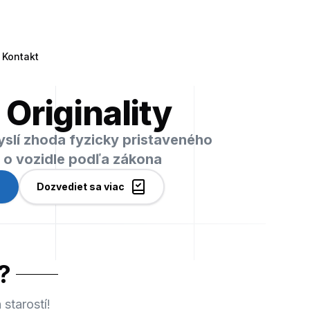
Kontakt
 Originality
myslí zhoda fyzicky pristaveného
i o vozidle podľa zákona
Dozvediet sa viac
?
starostí!