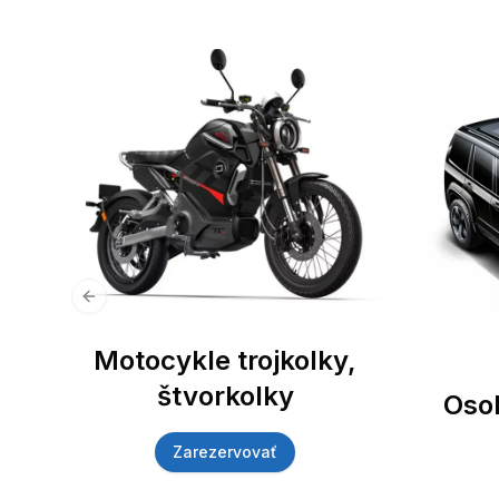
Previous slide
Motocykle trojkolky,
štvorkolky
Oso
Zarezervovať