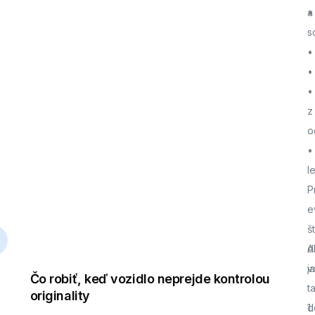
a
•
s
•
•
•
z
o
•
l
P
e
š
d
A
j
v
Čo robiť, keď vozidlo neprejde kontrolou
t
originality
d
1