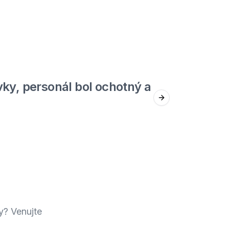
5
out of 5
ky, personál bol ochotný a
Jed
Next slide
Štefan F.
y? Venujte