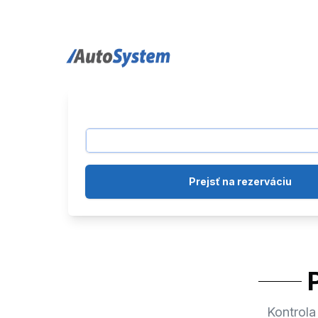
auto-system logo
Prejsť na rezerváciu
Kontrola