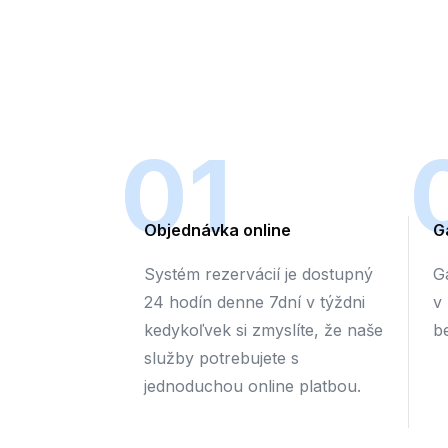
01
Objednávka online
G
Systém rezervácií je dostupný
G
24 hodín denne 7dní v týždni
v
kedykoľvek si zmyslíte, že naše
b
služby potrebujete s
jednoduchou online platbou.