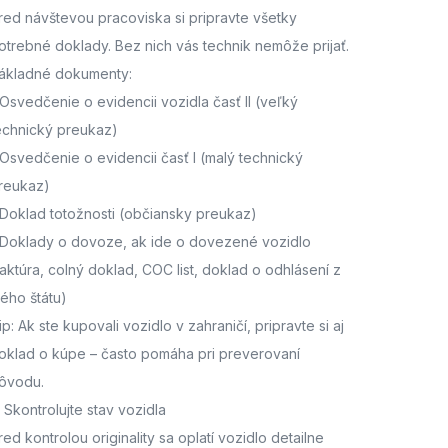
red návštevou pracoviska
si pripravte všetky
otrebné doklady. Bez nich vás technik nemôže prijať.
ákladné dokumenty:
Osvedčenie o evidencii vozidla časť II
(veľký
echnický preukaz)
Osvedčenie o evidencii časť I
(malý technický
reukaz)
Doklad totožnosti
(občiansky preukaz)
Doklady o dovoze, ak ide o dovezené vozidlo
faktúra, colný doklad, COC list, doklad o odhlásení z
ného štátu)
ip: Ak ste kupovali vozidlo v zahraničí, pripravte si aj
oklad o kúpe – často pomáha pri preverovaní
ôvodu.
. Skontrolujte stav vozidla
red kontrolou originality sa oplatí vozidlo detailne