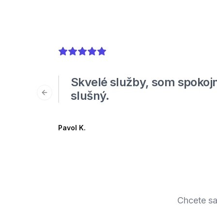
5
out of 5 stars
Skvelé služby, som spokojn
slušný.
Previous slide
Pavol K.
Chcete sa