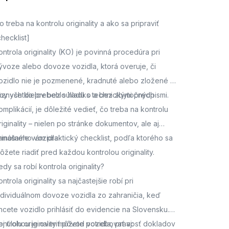
o treba na kontrolu originality a ako sa pripraviť
checklist]
ontrola originality (KO) je povinná procedúra pri
ývoze alebo dovoze vozidla, ktorá overuje, či
ozidlo nie je pozmenené, kradnuté alebo zložené z
ôznych dielov bez súladu s technickými predpismi.
by všetko prebehlo hladko a bez zbytočných
omplikácií, je dôležité vedieť, čo treba na kontrolu
riginality – nielen po stránke dokumentov, ale aj
amotného vozidla.
rinášame vám praktický checklist, podľa ktorého sa
ôžete riadiť pred každou kontrolou originality.
edy sa robí kontrola originality?
ontrola originality sa najčastejšie robí pri
ndividuálnom dovoze vozidla zo zahraničia, keď
hcete vozidlo prihlásiť do evidencie na Slovensku.
ej úlohou je overiť pôvod vozidla, pravosť dokladov
ontrolu originality môžete potrebovať aj: