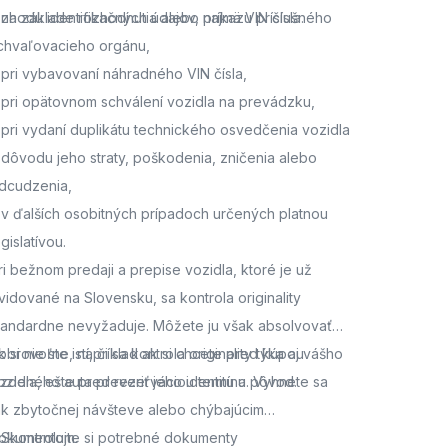
 zhodu identifikačných údajov, najmä VIN čísla.
 na základe rozhodnutia alebo príkazu príslušného
chvaľovacieho orgánu,
 pri vybavovaní náhradného VIN čísla,
 pri opätovnom schválení vozidla na prevádzku,
 pri vydaní duplikátu technického osvedčenia vozidla
 dôvodu jeho straty, poškodenia, zničenia alebo
dcudzenia,
 v ďalších osobitných prípadoch určených platnou
egislatívou.
ri bežnom predaji a prepise vozidla, ktoré je už
vidované na Slovensku, sa kontrola originality
tandardne nevyžaduje. Môžete ju však absolvovať
obrovoľne, napríklad ak si chcete pred kúpou
k si nie ste istí, či sa kontrola originality týka aj vášho
azdeného auta preveriť jeho identitu a pôvod.
ozidla,
ešte pred rezerváciou termínu. Vyhnete sa
ak zbytočnej návšteve alebo chýbajúcim
okumentom.
. Skontrolujte si potrebné dokumenty