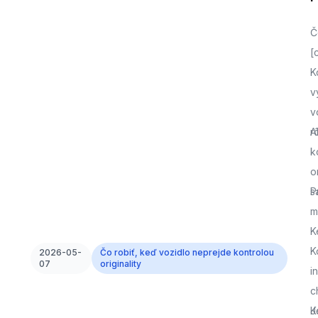
Č
[
K
v
v
r
A
k
o
s
P
m
K
K
2026-05-
Čo robiť, keď vozidlo neprejde kontrolou
07
originality
i
c
J
K