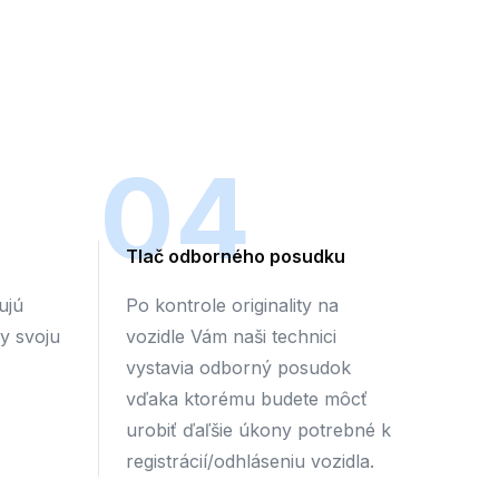
04
Tlač odborného posudku
ujú
Po kontrole originality na
by svoju
vozidle Vám naši technici
vystavia odborný posudok
vďaka ktorému budete môcť
urobiť ďaľšie úkony potrebné k
registrácií/odhláseniu vozidla.