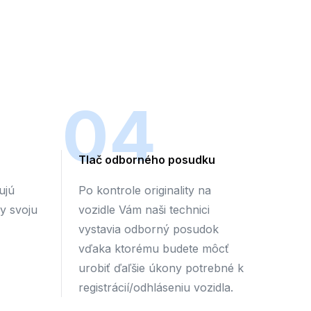
04
Tlač odborného posudku
ujú
Po kontrole originality na
by svoju
vozidle Vám naši technici
vystavia odborný posudok
vďaka ktorému budete môcť
urobiť ďaľšie úkony potrebné k
registrácií/odhláseniu vozidla.