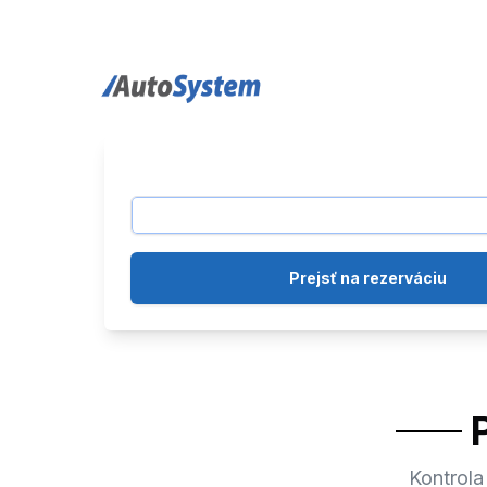
auto-system logo
Prejsť na rezerváciu
Kontrola