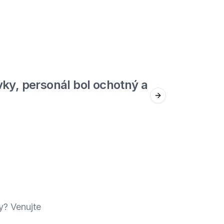
5
out of 5
ky, personál bol ochotný a
Jed
Next slide
Štefan F.
y? Venujte