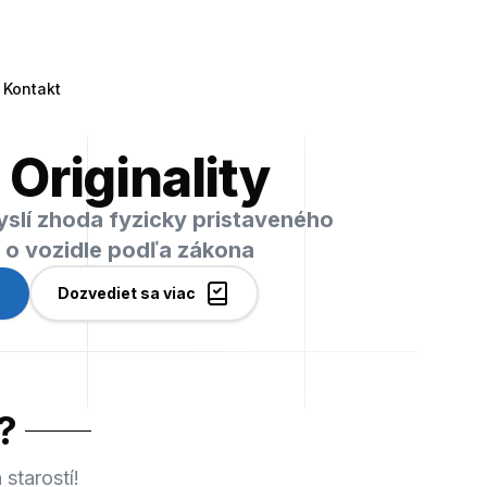
Kontakt
 Originality
myslí zhoda fyzicky pristaveného
i o vozidle podľa zákona
Dozvediet sa viac
?
starostí!