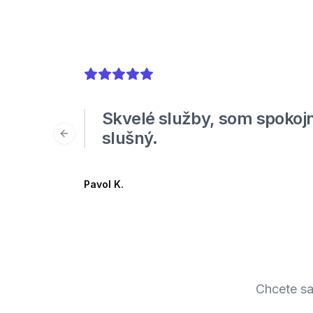
5
out of 5 stars
Skvelé služby, som spokojn
slušný.
Previous slide
Pavol K.
Chcete sa