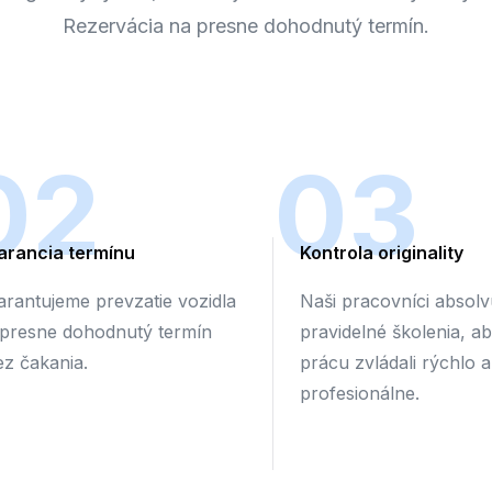
Rezervácia na presne dohodnutý termín.
02
03
arancia termínu
Kontrola originality
arantujeme prevzatie vozidla
Naši pracovníci absolv
 presne dohodnutý termín
pravidelné školenia, a
ez čakania.
prácu zvládali rýchlo a
profesionálne.