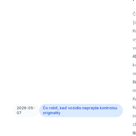
Č
[
K
v
v
r
A
k
o
s
P
m
K
K
2026-05-
Čo robiť, keď vozidlo neprejde kontrolou
07
originality
i
c
J
K