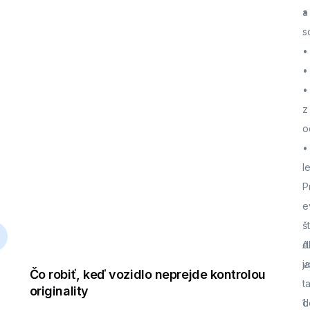
a
•
s
•
•
•
z
o
•
l
P
e
š
d
A
j
v
Čo robiť, keď vozidlo neprejde kontrolou
t
originality
d
1