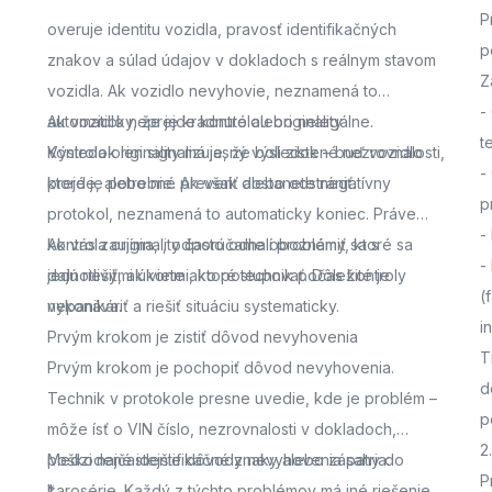
P
overuje identitu vozidla, pravosť identifikačných
p
znakov a súlad údajov v dokladoch s reálnym stavom
Z
vozidla. Ak vozidlo nevyhovie, neznamená to
-
automaticky, že je kradnuté alebo nelegálne.
Ak vozidlo neprejde kontrolou originality
t
Výsledok len signalizuje, že boli zistené nezrovnalosti,
Kontrola originality má jasný výsledok – buď vozidlo
-
ktoré je potrebné preveriť alebo odstrániť.
prejde, alebo nie. Ak však dostanete negatívny
p
protokol, neznamená to automaticky koniec. Práve
-
kontrola originality často odhalí problémy, ktoré sa
Ak vás zaujíma,
, odporúčame oboznámiť sa s
-
dajú riešiť, ak viete ako postupovať. Dôležité je
jednotlivými úkonmi, ktoré technik počas kontroly
(
nepanikáriť a riešiť situáciu systematicky.
vykonáva.
i
Prvým krokom je zistiť dôvod nevyhovenia
T
Prvým krokom je pochopiť dôvod nevyhovenia.
d
Technik v protokole presne uvedie, kde je problém –
p
môže ísť o VIN číslo, nezrovnalosti v dokladoch,
2
poškodené identifikačné znaky alebo zásahy do
Medzi najčastejšie dôvody nevyhovenia patria:
P
karosérie. Každý z týchto problémov má iné riešenie,
*