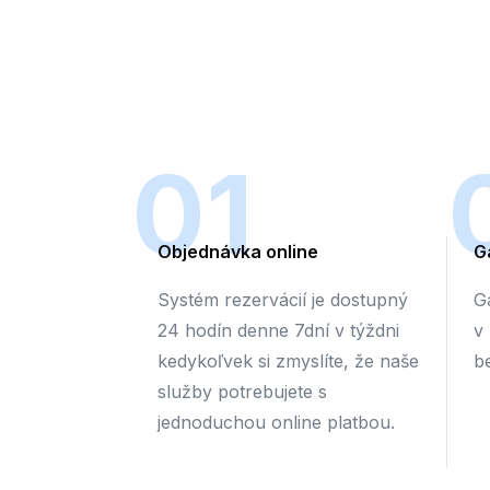
01
Objednávka online
G
Systém rezervácií je dostupný
G
24 hodín denne 7dní v týždni
v
kedykoľvek si zmyslíte, že naše
b
služby potrebujete s
jednoduchou online platbou.