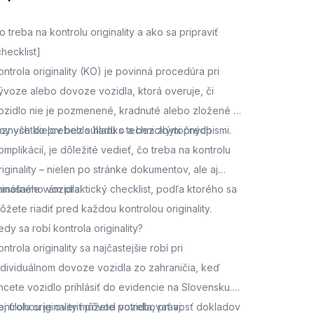
o treba na kontrolu originality a ako sa pripraviť
checklist]
ontrola originality (KO) je povinná procedúra pri
ývoze alebo dovoze vozidla, ktorá overuje, či
ozidlo nie je pozmenené, kradnuté alebo zložené z
ôznych dielov bez súladu s technickými predpismi.
by všetko prebehlo hladko a bez zbytočných
omplikácií, je dôležité vedieť, čo treba na kontrolu
riginality – nielen po stránke dokumentov, ale aj
amotného vozidla.
rinášame vám praktický checklist, podľa ktorého sa
ôžete riadiť pred každou kontrolou originality.
edy sa robí kontrola originality?
ontrola originality sa najčastejšie robí pri
ndividuálnom dovoze vozidla zo zahraničia, keď
hcete vozidlo prihlásiť do evidencie na Slovensku.
ej úlohou je overiť pôvod vozidla, pravosť dokladov
ontrolu originality môžete potrebovať aj: