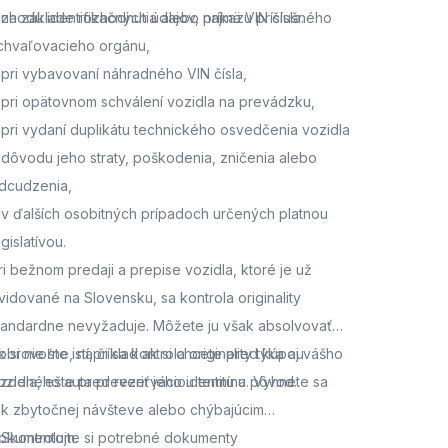
 zhodu identifikačných údajov, najmä VIN čísla.
 na základe rozhodnutia alebo príkazu príslušného
chvaľovacieho orgánu,
 pri vybavovaní náhradného VIN čísla,
 pri opätovnom schválení vozidla na prevádzku,
 pri vydaní duplikátu technického osvedčenia vozidla
 dôvodu jeho straty, poškodenia, zničenia alebo
dcudzenia,
 v ďalších osobitných prípadoch určených platnou
egislatívou.
ri bežnom predaji a prepise vozidla, ktoré je už
vidované na Slovensku, sa kontrola originality
tandardne nevyžaduje. Môžete ju však absolvovať
obrovoľne, napríklad ak si chcete pred kúpou
k si nie ste istí, či sa kontrola originality týka aj vášho
azdeného auta preveriť jeho identitu a pôvod.
ozidla,
ešte pred rezerváciou termínu. Vyhnete sa
ak zbytočnej návšteve alebo chýbajúcim
okumentom.
. Skontrolujte si potrebné dokumenty