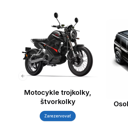
Previous slide
Motocykle trojkolky,
štvorkolky
Oso
Zarezervovať