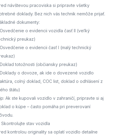
red návštevou pracoviska
si pripravte všetky
otrebné doklady. Bez nich vás technik nemôže prijať.
ákladné dokumenty:
Osvedčenie o evidencii vozidla časť II
(veľký
echnický preukaz)
Osvedčenie o evidencii časť I
(malý technický
reukaz)
Doklad totožnosti
(občiansky preukaz)
Doklady o dovoze, ak ide o dovezené vozidlo
faktúra, colný doklad, COC list, doklad o odhlásení z
ného štátu)
ip: Ak ste kupovali vozidlo v zahraničí, pripravte si aj
oklad o kúpe – často pomáha pri preverovaní
ôvodu.
. Skontrolujte stav vozidla
red kontrolou originality sa oplatí vozidlo detailne