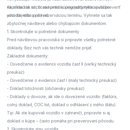
napríklad ak si chcete pred kúpou jazdeného auta preveriť
Ak si nie ste istí, či sa kontrola originality týka aj vášho
jeho identitu a pôvod.
vozidla,
ešte pred rezerváciou termínu. Vyhnete sa tak
zbytočnej návšteve alebo chýbajúcim dokumentom.
1. Skontrolujte si potrebné dokumenty
Pred návštevou pracoviska
si pripravte všetky potrebné
doklady. Bez nich vás technik nemôže prijať.
Základné dokumenty:
-
Osvedčenie o evidencii vozidla časť II
(veľký technický
preukaz)
-
Osvedčenie o evidencii časť I
(malý technický preukaz)
-
Doklad totožnosti
(občiansky preukaz)
-
Doklady o dovoze, ak ide o dovezené vozidlo
(faktúra,
colný doklad, COC list, doklad o odhlásení z iného štátu)
Tip: Ak ste kupovali vozidlo v zahraničí, pripravte si aj
doklad o kúpe – často pomáha pri preverovaní pôvodu.
2. Skontrolujte stav vozidla