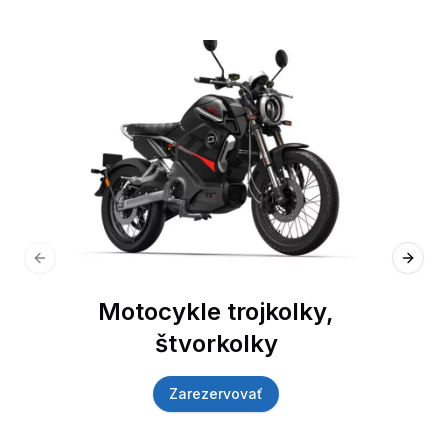
Previous slide
Next 
Motocykle trojkolky,
štvorkolky
Zarezervovať