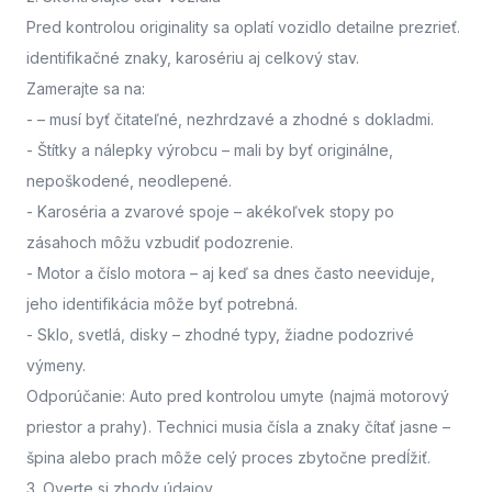
Pred kontrolou originality sa oplatí vozidlo detailne prezrieť.
identifikačné znaky, karosériu aj celkový stav.
Zamerajte sa na:
-
– musí byť čitateľné, nezhrdzavé a zhodné s dokladmi.
- Štítky a nálepky výrobcu
– mali by byť originálne,
nepoškodené, neodlepené.
- Karoséria a zvarové spoje
– akékoľvek stopy po
zásahoch môžu vzbudiť podozrenie.
- Motor a číslo motora
– aj keď sa dnes často neeviduje,
jeho identifikácia môže byť potrebná.
- Sklo, svetlá, disky
– zhodné typy, žiadne podozrivé
výmeny.
Odporúčanie: Auto pred kontrolou umyte (najmä motorový
priestor a prahy). Technici musia čísla a znaky čítať jasne –
špina alebo prach môže celý proces zbytočne predĺžiť.
3. Overte si zhody údajov