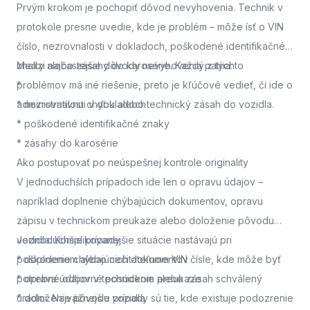
Prvým krokom je pochopiť dôvod nevyhovenia. Technik v
protokole presne uvedie, kde je problém – môže ísť o VIN
číslo, nezrovnalosti v dokladoch, poškodené identifikačné
znaky alebo zásahy do karosérie. Každý z týchto
Medzi najčastejšie dôvody nevyhovenia patria:
problémov má iné riešenie, preto je kľúčové vedieť, či ide o
*
administratívnu chybu alebo technický zásah do vozidla.
* nezrovnalosti v dokladoch
* poškodené identifikačné znaky
* zásahy do karosérie
Ako postupovať po neúspešnej kontrole originality
V jednoduchších prípadoch ide len o opravu údajov –
napríklad doplnenie chýbajúcich dokumentov, opravu
zápisu v technickom preukaze alebo doloženie pôvodu
vozidla. Komplikovanejšie situácie nastávajú pri
Jednoduchšie prípady
poškodenom alebo nečitateľnom VIN čísle, kde môže byť
* doplnenie chýbajúcich dokumentov
potrebné odborné posúdenie alebo zásah schválený
* oprava údajov v technickom preukaze
úradmi. Najvážnejšie prípady sú tie, kde existuje podozrenie
* doloženie pôvodu vozidla