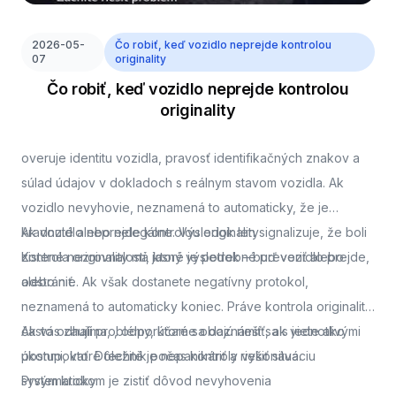
2026-05-
Čo robiť, keď vozidlo neprejde kontrolou
07
originality
Čo robiť, keď vozidlo neprejde kontrolou
originality
overuje identitu vozidla, pravosť identifikačných znakov a
súlad údajov v dokladoch s reálnym stavom vozidla. Ak
vozidlo nevyhovie, neznamená to automaticky, že je
kradnuté alebo nelegálne. Výsledok len signalizuje, že boli
Ak vozidlo neprejde kontrolou originality
zistené nezrovnalosti, ktoré je potrebné preveriť alebo
Kontrola originality má jasný výsledok – buď vozidlo prejde,
odstrániť.
alebo nie. Ak však dostanete negatívny protokol,
neznamená to automaticky koniec. Práve kontrola originality
často odhalí problémy, ktoré sa dajú riešiť, ak viete ako
Ak vás zaujíma,
, odporúčame oboznámiť sa s jednotlivými
postupovať. Dôležité je nepanikáriť a riešiť situáciu
úkonmi, ktoré technik počas kontroly vykonáva.
systematicky.
Prvým krokom je zistiť dôvod nevyhovenia