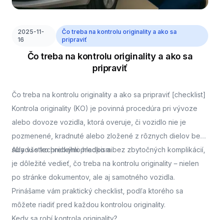
2025-11-
Čo treba na kontrolu originality a ako sa
16
pripraviť
Čo treba na kontrolu originality a ako sa
pripraviť
Čo treba na kontrolu originality a ako sa pripraviť [checklist]
Kontrola originality (KO) je povinná procedúra pri vývoze
alebo dovoze vozidla, ktorá overuje, či vozidlo nie je
pozmenené, kradnuté alebo zložené z rôznych dielov bez
súladu s technickými predpismi.
Aby všetko prebehlo hladko a bez zbytočných komplikácií,
je dôležité vedieť, čo treba na kontrolu originality – nielen
po stránke dokumentov, ale aj samotného vozidla.
Prinášame vám praktický checklist, podľa ktorého sa
môžete riadiť pred každou kontrolou originality.
Kedy sa robí kontrola originality?