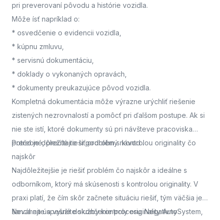
pri preverovaní pôvodu a histórie vozidla.
Môže ísť napríklad o:
* osvedčenie o evidencii vozidla,
* kúpnu zmluvu,
* servisnú dokumentáciu,
* doklady o vykonaných opravách,
* dokumenty preukazujúce pôvod vozidla.
Kompletná dokumentácia môže výrazne urýchliť riešenie
zistených nezrovnalostí a pomôcť pri ďalšom postupe. Ak si
nie ste istí, ktoré dokumenty sú pri návšteve pracoviska
potrebné, prečítajte si podrobný návod
Prečo je dôležité riešiť problém s kontrolou originality čo
.
najskôr
Najdôležitejšie je riešiť problém čo najskôr a ideálne s
odborníkom, ktorý má skúsenosti s kontrolou originality. V
praxi platí, že čím skôr začnete situáciu riešiť, tým väčšia je
šanca na úspešné dokončenie procesu. Negatívny
Neváhajte a využite služby kontroly originality AutoSystem,