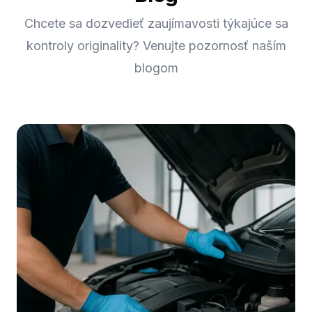
Chcete sa dozvedieť zaujímavosti týkajúce sa
kontroly originality? Venujte pozornosť naším
blogom