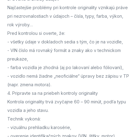
Najčastejšie problémy pri kontrole originality vznikajú práve
pri nezrovnalostiach v údajoch – čísla, typy, farba, výkon,
rok výroby…
Pred kontrolou si overte, že:
- všetky údaje v dokladoch sedia s tým, čo je na vozidle,
- VIN číslo má rovnaký formát a znaky ako v technickom
preukaze,
- farba vozidla je zhodná (aj po lakovaní alebo fóliovaní),
- vozidlo nemá žiadne „neoficiálne“ úpravy bez zápisu v TP
(napr. zmena motora).
4. Pripravte sa na priebeh kontroly originality
Kontrola originality trvá zvyčajne 60 – 90 minút
, podľa typu
vozidla a jeho stavu.
Technik vykoná:
- vizuálnu prehliadku karosérie,
- overenie identifikačných znakov (VIN, štítky, motor),