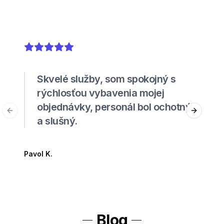
5
out of 5 stars
Skvelé služby, som spokojný s
rýchlosťou vybavenia mojej
objednávky, personál bol ochotný
Previous slide
Next sli
a slušný.
Pavol K.
Blog