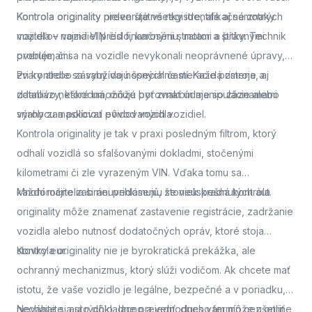
Kontrola originality
Kontrola originality preveruje všetky identifikačné znaky
nielen štátne registre, ale aj samotných
majiteľov vozidiel pred finančnými stratami a právnymi
vozidla – najmä VIN číslo, karosériu, motor a štítky. Technik
problémami.
overuje, či sa na vozidle nevykonali neoprávnené úpravy,
zvary alebo zásahy do nosných častí. Každá zmena, aj
Pri kontrole sa využívajú špeciálne meracie prístroje a
zdanlivo neškodná, môže byť znakom manipulácie alebo
databázy, ktoré umožňujú porovnať údaje so záznamami
snahy zamaskovať pôvod vozidla.
výrobcu a políciou evidovaných vozidiel.
Kontrola originality je tak v praxi posledným filtrom, ktorý
odhalí vozidlá so sfalšovanými dokladmi, stočenými
kilometrami či zle vyrazeným VIN. Vďaka tomu sa
každoročne zabráni prihláseniu stoviek kradnutých áut.
Mnohí majitelia si neuvedomujú, že neúspešná kontrola
originality môže znamenať zastavenie registrácie, zadržanie
vozidla alebo nutnosť dodatočných opráv, ktoré stoja
stovky eur.
Kontrola originality nie je byrokratická prekážka, ale
ochranný mechanizmus, ktorý slúži vodičom. Ak chcete mať
istotu, že vaše vozidlo je legálne, bezpečné a v poriadku,
nechajte si auto dôkladne preveriť.
Neváhajte a
si rýchlo, lacno a jednoducho termín cez online
dnes vám môže ušetriť