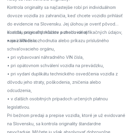
Kontrola originality sa najčastejšie robí pri individuálnom
dovoze vozidla zo zahraničia, keď chcete vozidlo prihlásiť
do evidencie na Slovensku. Jej úlohou je overiť pôvod
vozidla, pravosť dokladov a zhodu identifikačných údajov,
Kontrolu originality môžete potrebovať aj:
najmä VIN čísla.
• na základe rozhodnutia alebo príkazu príslušného
schvaľovacieho orgánu,
• pri vybavovaní náhradného VIN čísla,
• pri opätovnom schválení vozidla na prevádzku,
• pri vydaní duplikátu technického osvedčenia vozidla z
dôvodu jeho straty, poškodenia, zničenia alebo
odcudzenia,
• v ďalších osobitných prípadoch určených platnou
legislatívou.
Pri bežnom predaji a prepise vozidla, ktoré je už evidované
na Slovensku, sa kontrola originality štandardne
nevyžaduje. Môžete ju však absolvovať dobrovoľne,