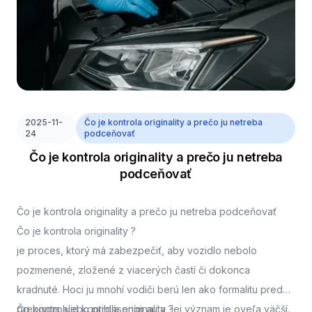
2025-11-
Čo je kontrola originality a prečo ju netreba
24
podceňovať
Čo je kontrola originality a prečo ju netreba
podceňovať
Čo je kontrola originality a prečo ju netreba podceňovať
Čo je kontrola originality ?
je proces, ktorý má zabezpečiť, aby vozidlo nebolo
pozmenené, zložené z viacerých častí či dokonca
kradnuté. Hoci ju mnohí vodiči berú len ako formalitu pred
prepisom alebo prihlásením auta, jej význam je oveľa väčší.
Čo kontroluje kontrola originality ?