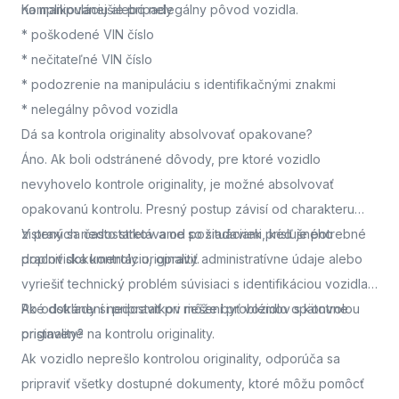
na manipuláciu alebo nelegálny pôvod vozidla.
Komplikovanejšie prípady
* poškodené VIN číslo
* nečitateľné VIN číslo
* podozrenie na manipuláciu s identifikačnými znakmi
* nelegálny pôvod vozidla
Dá sa kontrola originality absolvovať opakovane?
Áno. Ak boli odstránené dôvody, pre ktoré vozidlo
nevyhovelo kontrole originality, je možné absolvovať
opakovanú kontrolu. Presný postup závisí od charakteru
zistených nedostatkov a od požiadaviek príslušného
V praxi sa často stretávame so situáciami, keď je potrebné
pracoviska kontroly originality.
doplniť dokumentáciu, opraviť administratívne údaje alebo
vyriešiť technický problém súvisiaci s identifikáciou vozidla.
Po odstránení nedostatkov môže byť vozidlo opätovne
Aké doklady si pripraviť pri riešení problémov s kontrolou
pristavené na kontrolu originality.
originality?
Ak vozidlo neprešlo kontrolou originality, odporúča sa
pripraviť všetky dostupné dokumenty, ktoré môžu pomôcť