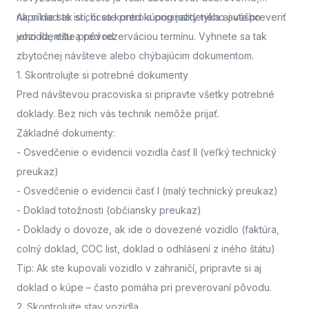
napríklad ak si chcete pred kúpou jazdeného auta preveriť
Ak si nie ste istí, či sa kontrola originality týka aj vášho
jeho identitu a pôvod.
vozidla,
ešte pred rezerváciou termínu. Vyhnete sa tak
zbytočnej návšteve alebo chýbajúcim dokumentom.
1. Skontrolujte si potrebné dokumenty
Pred návštevou pracoviska
si pripravte všetky potrebné
doklady. Bez nich vás technik nemôže prijať.
Základné dokumenty:
-
Osvedčenie o evidencii vozidla časť II
(veľký technický
preukaz)
-
Osvedčenie o evidencii časť I
(malý technický preukaz)
-
Doklad totožnosti
(občiansky preukaz)
-
Doklady o dovoze, ak ide o dovezené vozidlo
(faktúra,
colný doklad, COC list, doklad o odhlásení z iného štátu)
Tip: Ak ste kupovali vozidlo v zahraničí, pripravte si aj
doklad o kúpe – často pomáha pri preverovaní pôvodu.
2. Skontrolujte stav vozidla