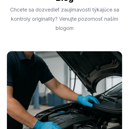
Chcete sa dozvedieť zaujímavosti týkajúce sa
kontroly originality? Venujte pozornosť naším
blogom