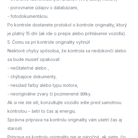
- porovnanie údajov s databázami,
- fotodokumentáciu.
Po kontrole dostanete protokol o kontrole originality, ktorý
je platný 15 dní (ak ide o prepis alebo prihlásenie vozidla).
5. Čomu sa pri kontrole originality vyhnúť
Niektoré chyby spôsobia, že kontrola sa nedokončí alebo
sa bude musieť opakovať:
- nečitateľné alebo
,
- chýbajúce dokumenty,
- nesúlad farby alebo typu motora,
- neoriginálne zvary či pozmenené štítky.
Ak si nie ste istí,
konzultujte vozidlo ešte pred samotnou
kontrolou
– šetrí to čas aj energiu.
Správna príprava na kontrolu originality vám ušetrí čas aj
starosti
Príprava na kontrolu originality nie je náročná, ak viete, čo