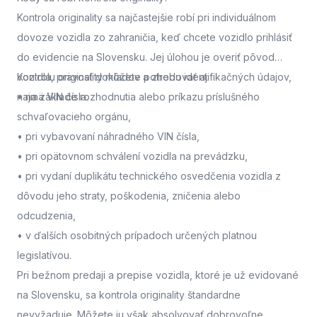
Kontrola originality sa najčastejšie robí pri individuálnom
dovoze vozidla zo zahraničia, keď chcete vozidlo prihlásiť
do evidencie na Slovensku. Jej úlohou je overiť pôvod
vozidla, pravosť dokladov a zhodu identifikačných údajov,
Kontrolu originality môžete potrebovať aj:
najmä VIN čísla.
• na základe rozhodnutia alebo príkazu príslušného
schvaľovacieho orgánu,
• pri vybavovaní náhradného VIN čísla,
• pri opätovnom schválení vozidla na prevádzku,
• pri vydaní duplikátu technického osvedčenia vozidla z
dôvodu jeho straty, poškodenia, zničenia alebo
odcudzenia,
• v ďalších osobitných prípadoch určených platnou
legislatívou.
Pri bežnom predaji a prepise vozidla, ktoré je už evidované
na Slovensku, sa kontrola originality štandardne
nevyžaduje. Môžete ju však absolvovať dobrovoľne,