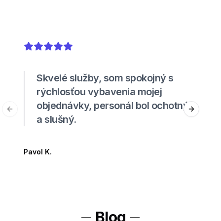
5
out of 5 stars
Skvelé služby, som spokojný s
rýchlosťou vybavenia mojej
objednávky, personál bol ochotný
Previous slide
Next sli
a slušný.
Pavol K.
Blog