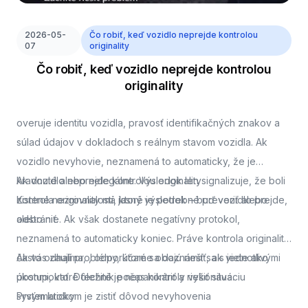
2026-05-
Čo robiť, keď vozidlo neprejde kontrolou
07
originality
Čo robiť, keď vozidlo neprejde kontrolou
originality
overuje identitu vozidla, pravosť identifikačných znakov a
súlad údajov v dokladoch s reálnym stavom vozidla. Ak
vozidlo nevyhovie, neznamená to automaticky, že je
kradnuté alebo nelegálne. Výsledok len signalizuje, že boli
Ak vozidlo neprejde kontrolou originality
zistené nezrovnalosti, ktoré je potrebné preveriť alebo
Kontrola originality má jasný výsledok – buď vozidlo prejde,
odstrániť.
alebo nie. Ak však dostanete negatívny protokol,
neznamená to automaticky koniec. Práve kontrola originality
často odhalí problémy, ktoré sa dajú riešiť, ak viete ako
Ak vás zaujíma,
, odporúčame oboznámiť sa s jednotlivými
postupovať. Dôležité je nepanikáriť a riešiť situáciu
úkonmi, ktoré technik počas kontroly vykonáva.
systematicky.
Prvým krokom je zistiť dôvod nevyhovenia