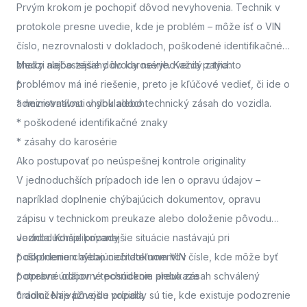
Prvým krokom je pochopiť dôvod nevyhovenia. Technik v
protokole presne uvedie, kde je problém – môže ísť o VIN
číslo, nezrovnalosti v dokladoch, poškodené identifikačné
znaky alebo zásahy do karosérie. Každý z týchto
Medzi najčastejšie dôvody nevyhovenia patria:
problémov má iné riešenie, preto je kľúčové vedieť, či ide o
*
administratívnu chybu alebo technický zásah do vozidla.
* nezrovnalosti v dokladoch
* poškodené identifikačné znaky
* zásahy do karosérie
Ako postupovať po neúspešnej kontrole originality
V jednoduchších prípadoch ide len o opravu údajov –
napríklad doplnenie chýbajúcich dokumentov, opravu
zápisu v technickom preukaze alebo doloženie pôvodu
vozidla. Komplikovanejšie situácie nastávajú pri
Jednoduchšie prípady
poškodenom alebo nečitateľnom VIN čísle, kde môže byť
* doplnenie chýbajúcich dokumentov
potrebné odborné posúdenie alebo zásah schválený
* oprava údajov v technickom preukaze
úradmi. Najvážnejšie prípady sú tie, kde existuje podozrenie
* doloženie pôvodu vozidla