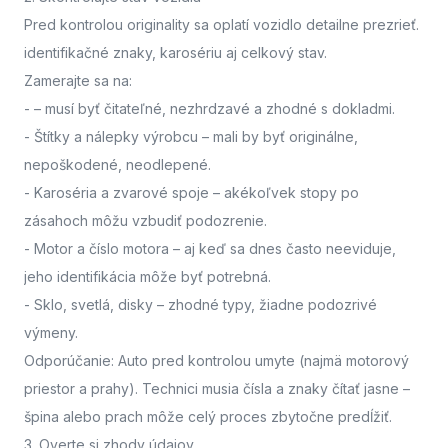
Pred kontrolou originality sa oplatí vozidlo detailne prezrieť.
identifikačné znaky, karosériu aj celkový stav.
Zamerajte sa na:
-
– musí byť čitateľné, nezhrdzavé a zhodné s dokladmi.
- Štítky a nálepky výrobcu
– mali by byť originálne,
nepoškodené, neodlepené.
- Karoséria a zvarové spoje
– akékoľvek stopy po
zásahoch môžu vzbudiť podozrenie.
- Motor a číslo motora
– aj keď sa dnes často neeviduje,
jeho identifikácia môže byť potrebná.
- Sklo, svetlá, disky
– zhodné typy, žiadne podozrivé
výmeny.
Odporúčanie: Auto pred kontrolou umyte (najmä motorový
priestor a prahy). Technici musia čísla a znaky čítať jasne –
špina alebo prach môže celý proces zbytočne predĺžiť.
3. Overte si zhody údajov