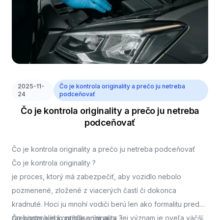
2025-11-
Čo je kontrola originality a prečo ju netreba
24
podceňovať
Čo je kontrola originality a prečo ju netreba
podceňovať
Čo je kontrola originality a prečo ju netreba podceňovať
Čo je kontrola originality ?
je proces, ktorý má zabezpečiť, aby vozidlo nebolo
pozmenené, zložené z viacerých častí či dokonca
kradnuté. Hoci ju mnohí vodiči berú len ako formalitu pred
prepisom alebo prihlásením auta, jej význam je oveľa väčší.
Čo kontroluje kontrola originality ?