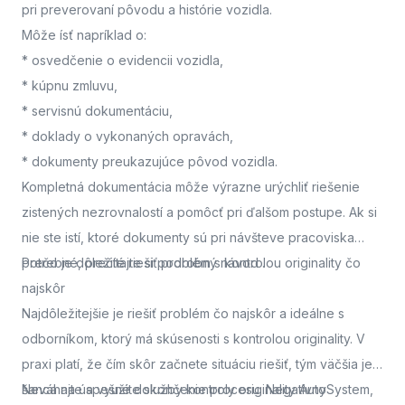
pri preverovaní pôvodu a histórie vozidla.
Môže ísť napríklad o:
* osvedčenie o evidencii vozidla,
* kúpnu zmluvu,
* servisnú dokumentáciu,
* doklady o vykonaných opravách,
* dokumenty preukazujúce pôvod vozidla.
Kompletná dokumentácia môže výrazne urýchliť riešenie
zistených nezrovnalostí a pomôcť pri ďalšom postupe. Ak si
nie ste istí, ktoré dokumenty sú pri návšteve pracoviska
potrebné, prečítajte si podrobný návod
Prečo je dôležité riešiť problém s kontrolou originality čo
.
najskôr
Najdôležitejšie je riešiť problém čo najskôr a ideálne s
odborníkom, ktorý má skúsenosti s kontrolou originality. V
praxi platí, že čím skôr začnete situáciu riešiť, tým väčšia je
šanca na úspešné dokončenie procesu. Negatívny
Neváhajte a využite služby kontroly originality AutoSystem,