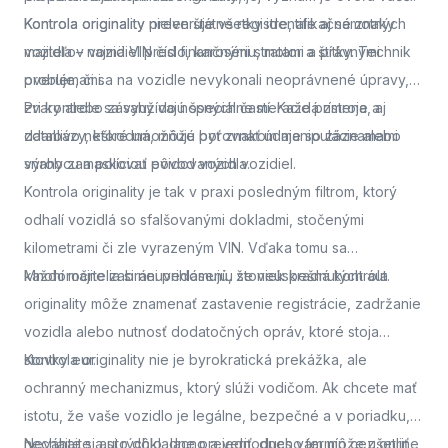
Kontrola originality
Kontrola originality preveruje všetky identifikačné znaky
nielen štátne registre, ale aj samotných
majiteľov vozidiel pred finančnými stratami a právnymi
vozidla – najmä VIN číslo, karosériu, motor a štítky. Technik
problémami.
overuje, či sa na vozidle nevykonali neoprávnené úpravy,
zvary alebo zásahy do nosných častí. Každá zmena, aj
Pri kontrole sa využívajú špeciálne meracie prístroje a
zdanlivo neškodná, môže byť znakom manipulácie alebo
databázy, ktoré umožňujú porovnať údaje so záznamami
snahy zamaskovať pôvod vozidla.
výrobcu a políciou evidovaných vozidiel.
Kontrola originality je tak v praxi posledným filtrom, ktorý
odhalí vozidlá so sfalšovanými dokladmi, stočenými
kilometrami či zle vyrazeným VIN. Vďaka tomu sa
každoročne zabráni prihláseniu stoviek kradnutých áut.
Mnohí majitelia si neuvedomujú, že neúspešná kontrola
originality môže znamenať zastavenie registrácie, zadržanie
vozidla alebo nutnosť dodatočných opráv, ktoré stoja
stovky eur.
Kontrola originality nie je byrokratická prekážka, ale
ochranný mechanizmus, ktorý slúži vodičom. Ak chcete mať
istotu, že vaše vozidlo je legálne, bezpečné a v poriadku,
nechajte si auto dôkladne preveriť.
Neváhajte a
si rýchlo, lacno a jednoducho termín cez online
dnes vám môže ušetriť