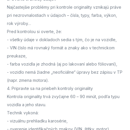
Najčastejšie problémy pri kontrole originality vznikajú práve
pri nezrovnalostiach v údajoch – čísla, typy, farba, výkon,
rok výroby…
Pred kontrolou si overte, že:
- všetky údaje v dokladoch sedia s tým, čo je na vozidle,
- VIN číslo má rovnaký formát a znaky ako v technickom
preukaze,
- farba vozidla je zhodná (aj po lakovaní alebo fóliovaní),
- vozidlo nemá žiadne „neoficiálne“ úpravy bez zápisu v TP
(napr. zmena motora).
4. Pripravte sa na priebeh kontroly originality
Kontrola originality trvá zvyčajne 60 – 90 minút
, podľa typu
vozidla a jeho stavu.
Technik vykoná:
- vizuálnu prehliadku karosérie,
- overenie identifikačných znakov (VIN, štítky, motor),