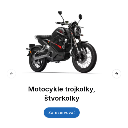
Previous slide
Next 
Motocykle trojkolky,
štvorkolky
Zarezervovať