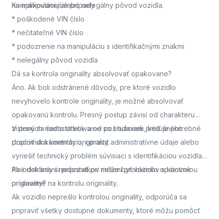
na manipuláciu alebo nelegálny pôvod vozidla.
Komplikovanejšie prípady
* poškodené VIN číslo
* nečitateľné VIN číslo
* podozrenie na manipuláciu s identifikačnými znakmi
* nelegálny pôvod vozidla
Dá sa kontrola originality absolvovať opakovane?
Áno. Ak boli odstránené dôvody, pre ktoré vozidlo
nevyhovelo kontrole originality, je možné absolvovať
opakovanú kontrolu. Presný postup závisí od charakteru
zistených nedostatkov a od požiadaviek príslušného
V praxi sa často stretávame so situáciami, keď je potrebné
pracoviska kontroly originality.
doplniť dokumentáciu, opraviť administratívne údaje alebo
vyriešiť technický problém súvisiaci s identifikáciou vozidla.
Po odstránení nedostatkov môže byť vozidlo opätovne
Aké doklady si pripraviť pri riešení problémov s kontrolou
pristavené na kontrolu originality.
originality?
Ak vozidlo neprešlo kontrolou originality, odporúča sa
pripraviť všetky dostupné dokumenty, ktoré môžu pomôcť