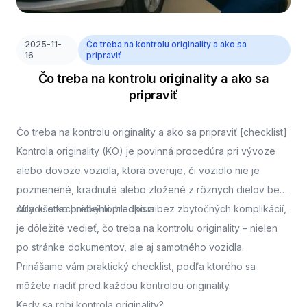
2025-11-
Čo treba na kontrolu originality a ako sa
16
pripraviť
Čo treba na kontrolu originality a ako sa
pripraviť
Čo treba na kontrolu originality a ako sa pripraviť [checklist]
Kontrola originality (KO) je povinná procedúra pri vývoze
alebo dovoze vozidla, ktorá overuje, či vozidlo nie je
pozmenené, kradnuté alebo zložené z rôznych dielov bez
súladu s technickými predpismi.
Aby všetko prebehlo hladko a bez zbytočných komplikácií,
je dôležité vedieť, čo treba na kontrolu originality – nielen
po stránke dokumentov, ale aj samotného vozidla.
Prinášame vám praktický checklist, podľa ktorého sa
môžete riadiť pred každou kontrolou originality.
Kedy sa robí kontrola originality?