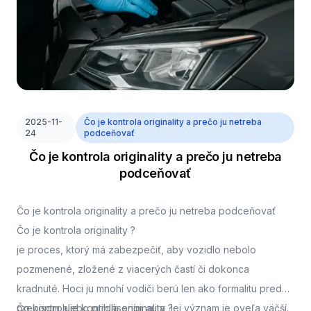
2025-11-
Čo je kontrola originality a prečo ju netreba
24
podceňovať
Čo je kontrola originality a prečo ju netreba
podceňovať
Čo je kontrola originality a prečo ju netreba podceňovať
Čo je kontrola originality ?
je proces, ktorý má zabezpečiť, aby vozidlo nebolo
pozmenené, zložené z viacerých častí či dokonca
kradnuté. Hoci ju mnohí vodiči berú len ako formalitu pred
prepisom alebo prihlásením auta, jej význam je oveľa väčší.
Čo kontroluje kontrola originality ?