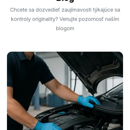
Chcete sa dozvedieť zaujímavosti týkajúce sa
kontroly originality? Venujte pozornosť naším
blogom