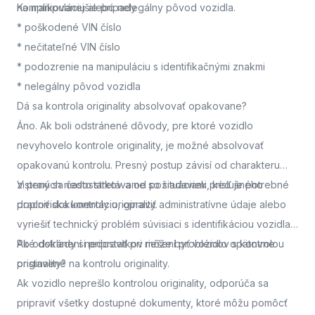
na manipuláciu alebo nelegálny pôvod vozidla.
Komplikovanejšie prípady
* poškodené VIN číslo
* nečitateľné VIN číslo
* podozrenie na manipuláciu s identifikačnými znakmi
* nelegálny pôvod vozidla
Dá sa kontrola originality absolvovať opakovane?
Áno. Ak boli odstránené dôvody, pre ktoré vozidlo
nevyhovelo kontrole originality, je možné absolvovať
opakovanú kontrolu. Presný postup závisí od charakteru
zistených nedostatkov a od požiadaviek príslušného
V praxi sa často stretávame so situáciami, keď je potrebné
pracoviska kontroly originality.
doplniť dokumentáciu, opraviť administratívne údaje alebo
vyriešiť technický problém súvisiaci s identifikáciou vozidla.
Po odstránení nedostatkov môže byť vozidlo opätovne
Aké doklady si pripraviť pri riešení problémov s kontrolou
pristavené na kontrolu originality.
originality?
Ak vozidlo neprešlo kontrolou originality, odporúča sa
pripraviť všetky dostupné dokumenty, ktoré môžu pomôcť