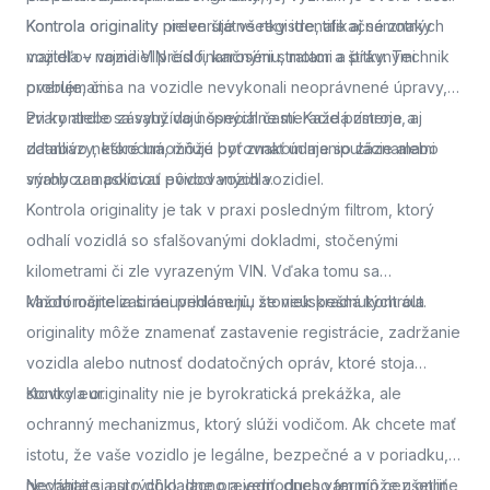
Kontrola originality
Kontrola originality preveruje všetky identifikačné znaky
nielen štátne registre, ale aj samotných
majiteľov vozidiel pred finančnými stratami a právnymi
vozidla – najmä VIN číslo, karosériu, motor a štítky. Technik
problémami.
overuje, či sa na vozidle nevykonali neoprávnené úpravy,
zvary alebo zásahy do nosných častí. Každá zmena, aj
Pri kontrole sa využívajú špeciálne meracie prístroje a
zdanlivo neškodná, môže byť znakom manipulácie alebo
databázy, ktoré umožňujú porovnať údaje so záznamami
snahy zamaskovať pôvod vozidla.
výrobcu a políciou evidovaných vozidiel.
Kontrola originality je tak v praxi posledným filtrom, ktorý
odhalí vozidlá so sfalšovanými dokladmi, stočenými
kilometrami či zle vyrazeným VIN. Vďaka tomu sa
každoročne zabráni prihláseniu stoviek kradnutých áut.
Mnohí majitelia si neuvedomujú, že neúspešná kontrola
originality môže znamenať zastavenie registrácie, zadržanie
vozidla alebo nutnosť dodatočných opráv, ktoré stoja
stovky eur.
Kontrola originality nie je byrokratická prekážka, ale
ochranný mechanizmus, ktorý slúži vodičom. Ak chcete mať
istotu, že vaše vozidlo je legálne, bezpečné a v poriadku,
nechajte si auto dôkladne preveriť.
Neváhajte a
si rýchlo, lacno a jednoducho termín cez online
dnes vám môže ušetriť