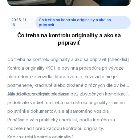
2025-11-
Čo treba na kontrolu originality a ako sa
16
pripraviť
Čo treba na kontrolu originality a ako sa
pripraviť
Čo treba na kontrolu originality a ako sa pripraviť [checklist]
Kontrola originality (KO) je povinná procedúra pri vývoze
alebo dovoze vozidla, ktorá overuje, či vozidlo nie je
pozmenené, kradnuté alebo zložené z rôznych dielov bez
súladu s technickými predpismi.
Aby všetko prebehlo hladko a bez zbytočných komplikácií,
je dôležité vedieť, čo treba na kontrolu originality – nielen
po stránke dokumentov, ale aj samotného vozidla.
Prinášame vám praktický checklist, podľa ktorého sa
môžete riadiť pred každou kontrolou originality.
Kedy sa robí kontrola originality?