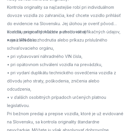
Kontrola originality sa najčastejšie robí pri individuálnom
dovoze vozidla zo zahraničia, keď chcete vozidlo prihlásiť
do evidencie na Slovensku. Jej úlohou je overiť pôvod
vozidla, pravosť dokladov a zhodu identifikačných údajov,
Kontrolu originality môžete potrebovať aj:
najmä VIN čísla.
• na základe rozhodnutia alebo príkazu príslušného
schvaľovacieho orgánu,
• pri vybavovaní náhradného VIN čísla,
• pri opätovnom schválení vozidla na prevádzku,
• pri vydaní duplikátu technického osvedčenia vozidla z
dôvodu jeho straty, poškodenia, zničenia alebo
odcudzenia,
• v ďalších osobitných prípadoch určených platnou
legislatívou.
Pri bežnom predaji a prepise vozidla, ktoré je už evidované
na Slovensku, sa kontrola originality štandardne
nevyžaduje. Môžete ju však absolvovať dobrovoľne,