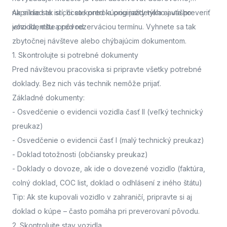
napríklad ak si chcete pred kúpou jazdeného auta preveriť
Ak si nie ste istí, či sa kontrola originality týka aj vášho
jeho identitu a pôvod.
vozidla,
ešte pred rezerváciou termínu. Vyhnete sa tak
zbytočnej návšteve alebo chýbajúcim dokumentom.
1. Skontrolujte si potrebné dokumenty
Pred návštevou pracoviska
si pripravte všetky potrebné
doklady. Bez nich vás technik nemôže prijať.
Základné dokumenty:
-
Osvedčenie o evidencii vozidla časť II
(veľký technický
preukaz)
-
Osvedčenie o evidencii časť I
(malý technický preukaz)
-
Doklad totožnosti
(občiansky preukaz)
-
Doklady o dovoze, ak ide o dovezené vozidlo
(faktúra,
colný doklad, COC list, doklad o odhlásení z iného štátu)
Tip: Ak ste kupovali vozidlo v zahraničí, pripravte si aj
doklad o kúpe – často pomáha pri preverovaní pôvodu.
2. Skontrolujte stav vozidla