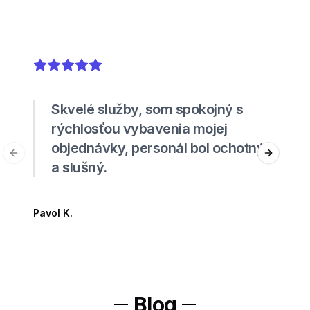
5
out of 5 stars
Skvelé služby, som spokojný s
rýchlosťou vybavenia mojej
objednávky, personál bol ochotný
Previous slide
Next sli
a slušný.
Pavol K.
Blog