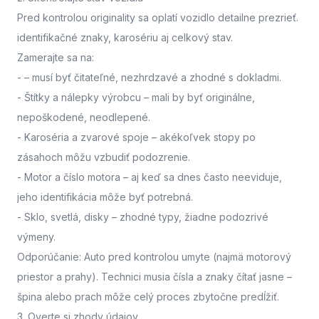
Pred kontrolou originality sa oplatí vozidlo detailne prezrieť.
identifikačné znaky, karosériu aj celkový stav.
Zamerajte sa na:
-
– musí byť čitateľné, nezhrdzavé a zhodné s dokladmi.
- Štítky a nálepky výrobcu
– mali by byť originálne,
nepoškodené, neodlepené.
- Karoséria a zvarové spoje
– akékoľvek stopy po
zásahoch môžu vzbudiť podozrenie.
- Motor a číslo motora
– aj keď sa dnes často neeviduje,
jeho identifikácia môže byť potrebná.
- Sklo, svetlá, disky
– zhodné typy, žiadne podozrivé
výmeny.
Odporúčanie: Auto pred kontrolou umyte (najmä motorový
priestor a prahy). Technici musia čísla a znaky čítať jasne –
špina alebo prach môže celý proces zbytočne predĺžiť.
3. Overte si zhody údajov