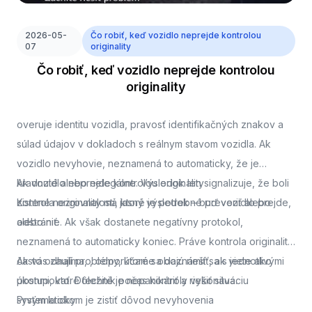
2026-05-
Čo robiť, keď vozidlo neprejde kontrolou
07
originality
Čo robiť, keď vozidlo neprejde kontrolou
originality
overuje identitu vozidla, pravosť identifikačných znakov a
súlad údajov v dokladoch s reálnym stavom vozidla. Ak
vozidlo nevyhovie, neznamená to automaticky, že je
kradnuté alebo nelegálne. Výsledok len signalizuje, že boli
Ak vozidlo neprejde kontrolou originality
zistené nezrovnalosti, ktoré je potrebné preveriť alebo
Kontrola originality má jasný výsledok – buď vozidlo prejde,
odstrániť.
alebo nie. Ak však dostanete negatívny protokol,
neznamená to automaticky koniec. Práve kontrola originality
často odhalí problémy, ktoré sa dajú riešiť, ak viete ako
Ak vás zaujíma,
, odporúčame oboznámiť sa s jednotlivými
postupovať. Dôležité je nepanikáriť a riešiť situáciu
úkonmi, ktoré technik počas kontroly vykonáva.
systematicky.
Prvým krokom je zistiť dôvod nevyhovenia