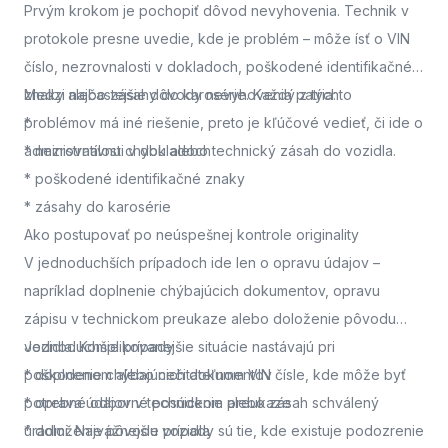
Prvým krokom je pochopiť dôvod nevyhovenia. Technik v
protokole presne uvedie, kde je problém – môže ísť o VIN
číslo, nezrovnalosti v dokladoch, poškodené identifikačné
znaky alebo zásahy do karosérie. Každý z týchto
Medzi najčastejšie dôvody nevyhovenia patria:
problémov má iné riešenie, preto je kľúčové vedieť, či ide o
*
administratívnu chybu alebo technický zásah do vozidla.
* nezrovnalosti v dokladoch
* poškodené identifikačné znaky
* zásahy do karosérie
Ako postupovať po neúspešnej kontrole originality
V jednoduchších prípadoch ide len o opravu údajov –
napríklad doplnenie chýbajúcich dokumentov, opravu
zápisu v technickom preukaze alebo doloženie pôvodu
vozidla. Komplikovanejšie situácie nastávajú pri
Jednoduchšie prípady
poškodenom alebo nečitateľnom VIN čísle, kde môže byť
* doplnenie chýbajúcich dokumentov
potrebné odborné posúdenie alebo zásah schválený
* oprava údajov v technickom preukaze
úradmi. Najvážnejšie prípady sú tie, kde existuje podozrenie
* doloženie pôvodu vozidla