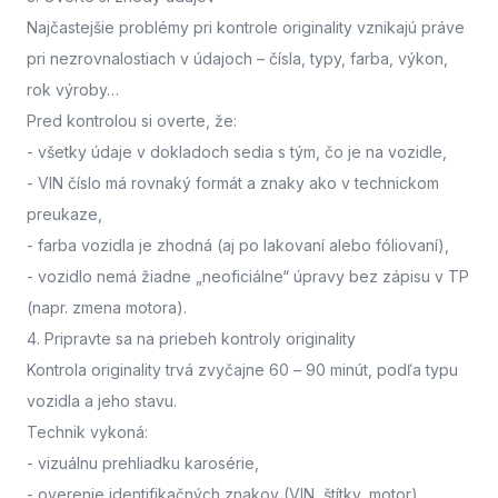
Najčastejšie problémy pri kontrole originality vznikajú práve
pri nezrovnalostiach v údajoch – čísla, typy, farba, výkon,
rok výroby…
Pred kontrolou si overte, že:
- všetky údaje v dokladoch sedia s tým, čo je na vozidle,
- VIN číslo má rovnaký formát a znaky ako v technickom
preukaze,
- farba vozidla je zhodná (aj po lakovaní alebo fóliovaní),
- vozidlo nemá žiadne „neoficiálne“ úpravy bez zápisu v TP
(napr. zmena motora).
4. Pripravte sa na priebeh kontroly originality
Kontrola originality trvá zvyčajne 60 – 90 minút
, podľa typu
vozidla a jeho stavu.
Technik vykoná:
- vizuálnu prehliadku karosérie,
- overenie identifikačných znakov (VIN, štítky, motor),