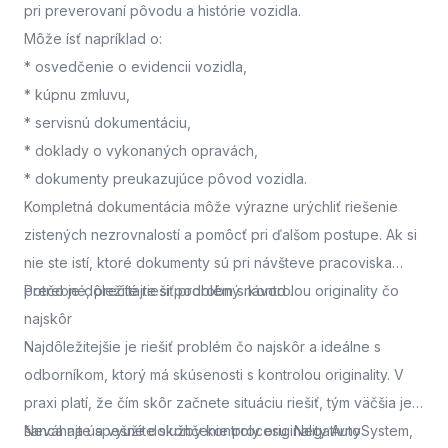
pri preverovaní pôvodu a histórie vozidla.
Môže ísť napríklad o:
* osvedčenie o evidencii vozidla,
* kúpnu zmluvu,
* servisnú dokumentáciu,
* doklady o vykonaných opravách,
* dokumenty preukazujúce pôvod vozidla.
Kompletná dokumentácia môže výrazne urýchliť riešenie
zistených nezrovnalostí a pomôcť pri ďalšom postupe. Ak si
nie ste istí, ktoré dokumenty sú pri návšteve pracoviska
potrebné, prečítajte si podrobný návod
Prečo je dôležité riešiť problém s kontrolou originality čo
.
najskôr
Najdôležitejšie je riešiť problém čo najskôr a ideálne s
odborníkom, ktorý má skúsenosti s kontrolou originality. V
praxi platí, že čím skôr začnete situáciu riešiť, tým väčšia je
šanca na úspešné dokončenie procesu. Negatívny
Neváhajte a využite služby kontroly originality AutoSystem,