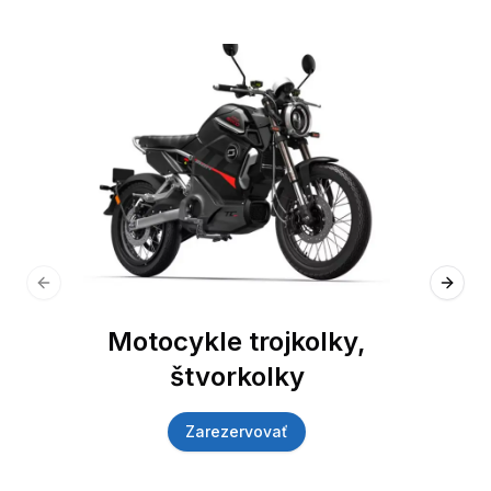
Previous slide
Next 
Motocykle trojkolky,
štvorkolky
Zarezervovať