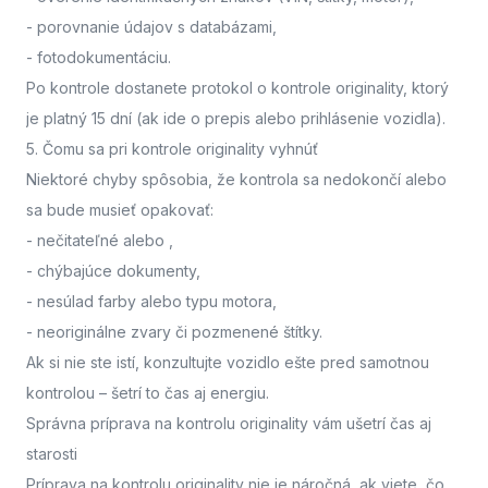
- porovnanie údajov s databázami,
- fotodokumentáciu.
Po kontrole dostanete protokol o kontrole originality, ktorý
je platný 15 dní (ak ide o prepis alebo prihlásenie vozidla).
5. Čomu sa pri kontrole originality vyhnúť
Niektoré chyby spôsobia, že kontrola sa nedokončí alebo
sa bude musieť opakovať:
- nečitateľné alebo
,
- chýbajúce dokumenty,
- nesúlad farby alebo typu motora,
- neoriginálne zvary či pozmenené štítky.
Ak si nie ste istí,
konzultujte vozidlo ešte pred samotnou
kontrolou
– šetrí to čas aj energiu.
Správna príprava na kontrolu originality vám ušetrí čas aj
starosti
Príprava na kontrolu originality nie je náročná, ak viete, čo