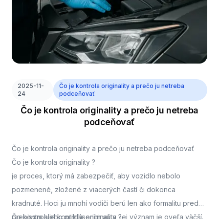
2025-11-
Čo je kontrola originality a prečo ju netreba
24
podceňovať
Čo je kontrola originality a prečo ju netreba
podceňovať
Čo je kontrola originality a prečo ju netreba podceňovať
Čo je kontrola originality ?
je proces, ktorý má zabezpečiť, aby vozidlo nebolo
pozmenené, zložené z viacerých častí či dokonca
kradnuté. Hoci ju mnohí vodiči berú len ako formalitu pred
prepisom alebo prihlásením auta, jej význam je oveľa väčší.
Čo kontroluje kontrola originality ?