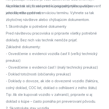
napríklad ak si chcete pred kúpou jazdeného auta preveriť
Ak si nie ste istí, či sa kontrola originality týka aj vášho
jeho identitu a pôvod.
vozidla,
ešte pred rezerváciou termínu. Vyhnete sa tak
zbytočnej návšteve alebo chýbajúcim dokumentom.
1. Skontrolujte si potrebné dokumenty
Pred návštevou pracoviska
si pripravte všetky potrebné
doklady. Bez nich vás technik nemôže prijať.
Základné dokumenty:
-
Osvedčenie o evidencii vozidla časť II
(veľký technický
preukaz)
-
Osvedčenie o evidencii časť I
(malý technický preukaz)
-
Doklad totožnosti
(občiansky preukaz)
-
Doklady o dovoze, ak ide o dovezené vozidlo
(faktúra,
colný doklad, COC list, doklad o odhlásení z iného štátu)
Tip: Ak ste kupovali vozidlo v zahraničí, pripravte si aj
doklad o kúpe – často pomáha pri preverovaní pôvodu.
2. Skontrolujte stav vozidla