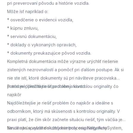
pri preverovaní pôvodu a histórie vozidla.
Môže ísť napríklad o:
* osvedčenie o evidencii vozidla,
* kúpnu zmluvu,
* servisnú dokumentáciu,
* doklady o vykonaných opravách,
* dokumenty preukazujúce pôvod vozidla.
Kompletná dokumentácia môže výrazne urýchliť riešenie
zistených nezrovnalostí a pomôcť pri ďalšom postupe. Ak si
nie ste istí, ktoré dokumenty sú pri návšteve pracoviska
potrebné, prečítajte si podrobný návod
Prečo je dôležité riešiť problém s kontrolou originality čo
.
najskôr
Najdôležitejšie je riešiť problém čo najskôr a ideálne s
odborníkom, ktorý má skúsenosti s kontrolou originality. V
praxi platí, že čím skôr začnete situáciu riešiť, tým väčšia je
šanca na úspešné dokončenie procesu. Negatívny
Neváhajte a využite služby kontroly originality AutoSystem,