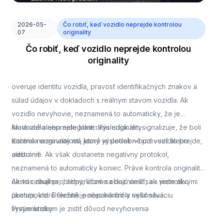
2026-05-
Čo robiť, keď vozidlo neprejde kontrolou
07
originality
Čo robiť, keď vozidlo neprejde kontrolou
originality
overuje identitu vozidla, pravosť identifikačných znakov a
súlad údajov v dokladoch s reálnym stavom vozidla. Ak
vozidlo nevyhovie, neznamená to automaticky, že je
kradnuté alebo nelegálne. Výsledok len signalizuje, že boli
Ak vozidlo neprejde kontrolou originality
zistené nezrovnalosti, ktoré je potrebné preveriť alebo
Kontrola originality má jasný výsledok – buď vozidlo prejde,
odstrániť.
alebo nie. Ak však dostanete negatívny protokol,
neznamená to automaticky koniec. Práve kontrola originality
často odhalí problémy, ktoré sa dajú riešiť, ak viete ako
Ak vás zaujíma,
, odporúčame oboznámiť sa s jednotlivými
postupovať. Dôležité je nepanikáriť a riešiť situáciu
úkonmi, ktoré technik počas kontroly vykonáva.
systematicky.
Prvým krokom je zistiť dôvod nevyhovenia