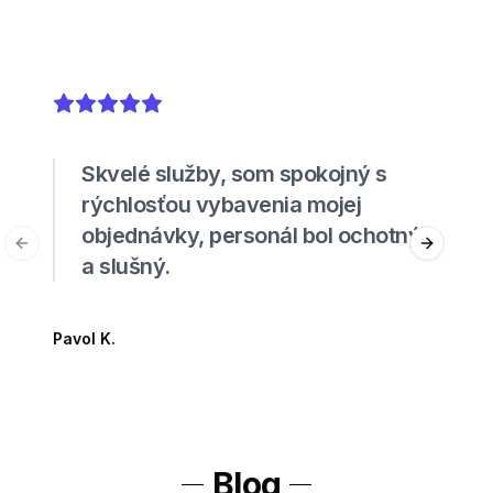
5
out of 5 stars
Skvelé služby, som spokojný s
rýchlosťou vybavenia mojej
objednávky, personál bol ochotný
Previous slide
Next sli
a slušný.
Pavol K.
Blog