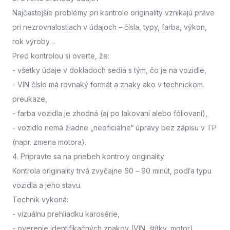
Najčastejšie problémy pri kontrole originality vznikajú práve
pri nezrovnalostiach v údajoch – čísla, typy, farba, výkon,
rok výroby…
Pred kontrolou si overte, že:
- všetky údaje v dokladoch sedia s tým, čo je na vozidle,
- VIN číslo má rovnaký formát a znaky ako v technickom
preukaze,
- farba vozidla je zhodná (aj po lakovaní alebo fóliovaní),
- vozidlo nemá žiadne „neoficiálne“ úpravy bez zápisu v TP
(napr. zmena motora).
4. Pripravte sa na priebeh kontroly originality
Kontrola originality trvá zvyčajne 60 – 90 minút
, podľa typu
vozidla a jeho stavu.
Technik vykoná:
- vizuálnu prehliadku karosérie,
- overenie identifikačných znakov (VIN, štítky, motor),