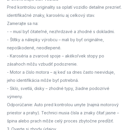
Pred kontrolou originality sa oplatí vozidlo detailne prezrieť.
identifikačné znaky, karosériu aj celkový stav.
Zamerajte sa na:
-
– musí byť čitateľné, nezhrdzavé a zhodné s dokladmi.
- Štítky a nálepky výrobcu
– mali by byť originálne,
nepoškodené, neodlepené.
- Karoséria a zvarové spoje
– akékoľvek stopy po
zásahoch môžu vzbudiť podozrenie.
- Motor a číslo motora
– aj keď sa dnes často neeviduje,
jeho identifikácia môže byť potrebná.
- Sklo, svetlá, disky
– zhodné typy, žiadne podozrivé
výmeny.
Odporúčanie: Auto pred kontrolou umyte (najmä motorový
priestor a prahy). Technici musia čísla a znaky čítať jasne –
špina alebo prach môže celý proces zbytočne predĺžiť.
3. Overte si zhody údajov