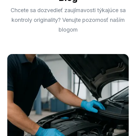
Chcete sa dozvedieť zaujímavosti týkajúce sa
kontroly originality? Venujte pozornosť naším
blogom