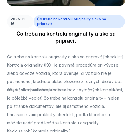
2025-11-
Čo treba na kontrolu originality a ako sa
16
pripraviť
Čo treba na kontrolu originality a ako sa
pripraviť
Čo treba na kontrolu originality a ako sa pripraviť [checklist]
Kontrola originality (KO) je povinná procedúra pri vývoze
alebo dovoze vozidla, ktorá overuje, či vozidlo nie je
pozmenené, kradnuté alebo zložené z rôznych dielov bez
súladu s technickými predpismi.
Aby všetko prebehlo hladko a bez zbytočných komplikácií,
je dôležité vedieť, čo treba na kontrolu originality – nielen
po stránke dokumentov, ale aj samotného vozidla.
Prinášame vám praktický checklist, podľa ktorého sa
môžete riadiť pred každou kontrolou originality.
Kedy sa robí kontrola originality?