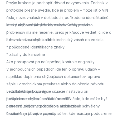
Prvým krokom je pochopiť dôvod nevyhovenia. Technik v
protokole presne uvedie, kde je problém – môže ísť o VIN
číslo, nezrovnalosti v dokladoch, poškodené identifikačné
znaky alebo zásahy do karosérie. Každý z týchto
Medzi najčastejšie dôvody nevyhovenia patria:
problémov má iné riešenie, preto je kľúčové vedieť, či ide o
*
administratívnu chybu alebo technický zásah do vozidla.
* nezrovnalosti v dokladoch
* poškodené identifikačné znaky
* zásahy do karosérie
Ako postupovať po neúspešnej kontrole originality
V jednoduchších prípadoch ide len o opravu údajov –
napríklad doplnenie chýbajúcich dokumentov, opravu
zápisu v technickom preukaze alebo doloženie pôvodu
vozidla. Komplikovanejšie situácie nastávajú pri
Jednoduchšie prípady
poškodenom alebo nečitateľnom VIN čísle, kde môže byť
* doplnenie chýbajúcich dokumentov
potrebné odborné posúdenie alebo zásah schválený
* oprava údajov v technickom preukaze
úradmi. Najvážnejšie prípady sú tie, kde existuje podozrenie
* doloženie pôvodu vozidla