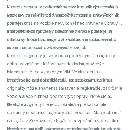
Kontrola originality
Kontrola originality preveruje všetky identifikačné znaky
nielen štátne registre, ale aj samotných
majiteľov vozidiel pred finančnými stratami a právnymi
vozidla – najmä VIN číslo, karosériu, motor a štítky. Technik
problémami.
overuje, či sa na vozidle nevykonali neoprávnené úpravy,
zvary alebo zásahy do nosných častí. Každá zmena, aj
Pri kontrole sa využívajú špeciálne meracie prístroje a
zdanlivo neškodná, môže byť znakom manipulácie alebo
databázy, ktoré umožňujú porovnať údaje so záznamami
snahy zamaskovať pôvod vozidla.
výrobcu a políciou evidovaných vozidiel.
Kontrola originality je tak v praxi posledným filtrom, ktorý
odhalí vozidlá so sfalšovanými dokladmi, stočenými
kilometrami či zle vyrazeným VIN. Vďaka tomu sa
každoročne zabráni prihláseniu stoviek kradnutých áut.
Mnohí majitelia si neuvedomujú, že neúspešná kontrola
originality môže znamenať zastavenie registrácie, zadržanie
vozidla alebo nutnosť dodatočných opráv, ktoré stoja
stovky eur.
Kontrola originality nie je byrokratická prekážka, ale
ochranný mechanizmus, ktorý slúži vodičom. Ak chcete mať
istotu, že vaše vozidlo je legálne, bezpečné a v poriadku,
nechajte si auto dôkladne preveriť.
Neváhajte a
si rýchlo, lacno a jednoducho termín cez online
dnes vám môže ušetriť