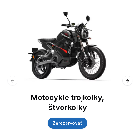
Previous slide
Next 
Motocykle trojkolky,
štvorkolky
Zarezervovať