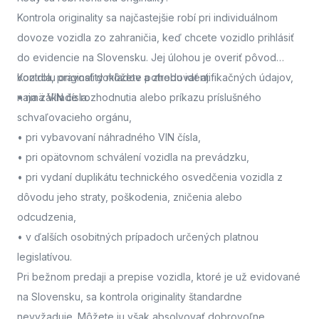
Kontrola originality sa najčastejšie robí pri individuálnom
dovoze vozidla zo zahraničia, keď chcete vozidlo prihlásiť
do evidencie na Slovensku. Jej úlohou je overiť pôvod
vozidla, pravosť dokladov a zhodu identifikačných údajov,
Kontrolu originality môžete potrebovať aj:
najmä VIN čísla.
• na základe rozhodnutia alebo príkazu príslušného
schvaľovacieho orgánu,
• pri vybavovaní náhradného VIN čísla,
• pri opätovnom schválení vozidla na prevádzku,
• pri vydaní duplikátu technického osvedčenia vozidla z
dôvodu jeho straty, poškodenia, zničenia alebo
odcudzenia,
• v ďalších osobitných prípadoch určených platnou
legislatívou.
Pri bežnom predaji a prepise vozidla, ktoré je už evidované
na Slovensku, sa kontrola originality štandardne
nevyžaduje. Môžete ju však absolvovať dobrovoľne,