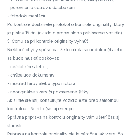
- porovnanie údajov s databázami,
- fotodokumentáciu.
Po kontrole dostanete protokol o kontrole originality, ktorý
je platný 15 dní (ak ide o prepis alebo prihlásenie vozidla).
5. Čomu sa pri kontrole originality vyhnúť
Niektoré chyby spôsobia, že kontrola sa nedokončí alebo
sa bude musieť opakovať:
- nečitateľné alebo
,
- chýbajúce dokumenty,
- nesúlad farby alebo typu motora,
- neoriginálne zvary či pozmenené štítky.
Ak si nie ste istí,
konzultujte vozidlo ešte pred samotnou
kontrolou
– šetrí to čas aj energiu.
Správna príprava na kontrolu originality vám ušetrí čas aj
starosti
Príprava na kontrolu originality nie je náročná, ak viete, čo