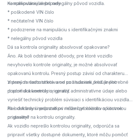
na manipuláciu alebo nelegálny pôvod vozidla.
Komplikovanejšie prípady
* poškodené VIN číslo
* nečitateľné VIN číslo
* podozrenie na manipuláciu s identifikačnými znakmi
* nelegálny pôvod vozidla
Dá sa kontrola originality absolvovať opakovane?
Áno. Ak boli odstránené dôvody, pre ktoré vozidlo
nevyhovelo kontrole originality, je možné absolvovať
opakovanú kontrolu. Presný postup závisí od charakteru
zistených nedostatkov a od požiadaviek príslušného
V praxi sa často stretávame so situáciami, keď je potrebné
pracoviska kontroly originality.
doplniť dokumentáciu, opraviť administratívne údaje alebo
vyriešiť technický problém súvisiaci s identifikáciou vozidla.
Po odstránení nedostatkov môže byť vozidlo opätovne
Aké doklady si pripraviť pri riešení problémov s kontrolou
pristavené na kontrolu originality.
originality?
Ak vozidlo neprešlo kontrolou originality, odporúča sa
pripraviť všetky dostupné dokumenty, ktoré môžu pomôcť