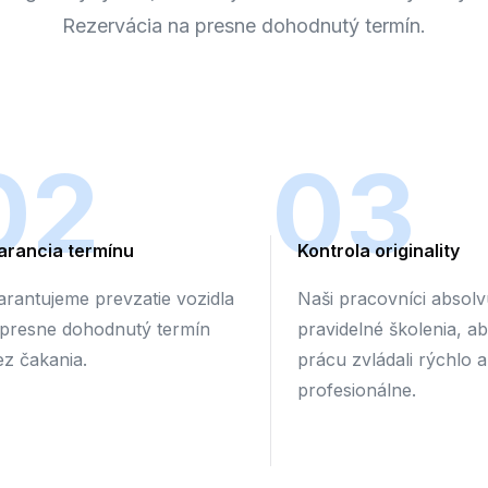
Rezervácia na presne dohodnutý termín.
02
03
arancia termínu
Kontrola originality
arantujeme prevzatie vozidla
Naši pracovníci absolv
 presne dohodnutý termín
pravidelné školenia, a
ez čakania.
prácu zvládali rýchlo a
profesionálne.