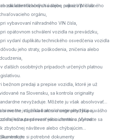
 zhodu identifikačných údajov, najmä VIN čísla.
 na základe rozhodnutia alebo príkazu príslušného
chvaľovacieho orgánu,
 pri vybavovaní náhradného VIN čísla,
 pri opätovnom schválení vozidla na prevádzku,
 pri vydaní duplikátu technického osvedčenia vozidla
 dôvodu jeho straty, poškodenia, zničenia alebo
dcudzenia,
 v ďalších osobitných prípadoch určených platnou
egislatívou.
ri bežnom predaji a prepise vozidla, ktoré je už
vidované na Slovensku, sa kontrola originality
tandardne nevyžaduje. Môžete ju však absolvovať
obrovoľne, napríklad ak si chcete pred kúpou
k si nie ste istí, či sa kontrola originality týka aj vášho
azdeného auta preveriť jeho identitu a pôvod.
ozidla,
ešte pred rezerváciou termínu. Vyhnete sa
ak zbytočnej návšteve alebo chýbajúcim
okumentom.
. Skontrolujte si potrebné dokumenty