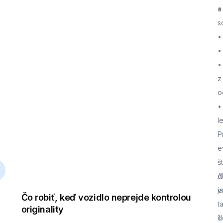
a
•
s
•
•
•
z
o
•
l
P
e
š
d
A
j
v
Čo robiť, keď vozidlo neprejde kontrolou
t
originality
d
1