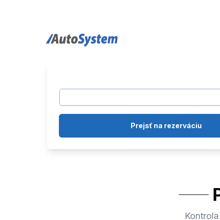
auto-system logo
Prejsť na rezerváciu
Kontrola