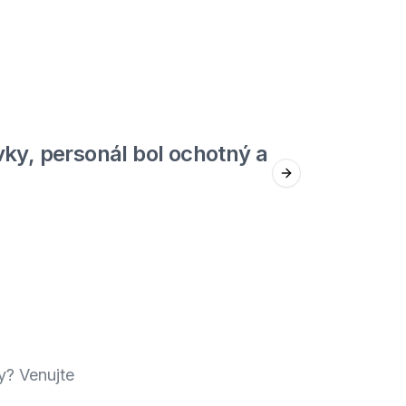
5
out of 5
ky, personál bol ochotný a
Jed
Next slide
Štefan F.
y? Venujte