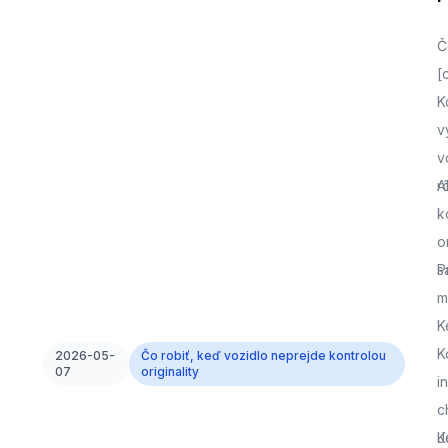
Č
[
K
v
v
r
A
k
o
s
P
m
K
K
2026-05-
Čo robiť, keď vozidlo neprejde kontrolou
07
originality
i
c
J
K