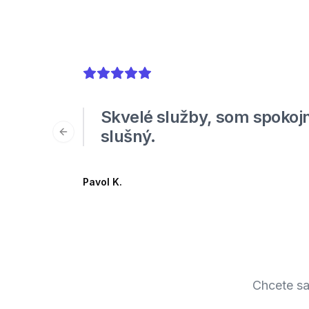
5
out of 5 stars
Skvelé služby, som spokojn
slušný.
Previous slide
Pavol K.
Chcete sa