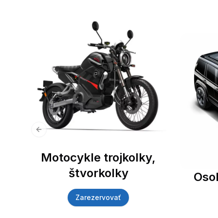
Previous slide
Motocykle trojkolky,
štvorkolky
Oso
Zarezervovať