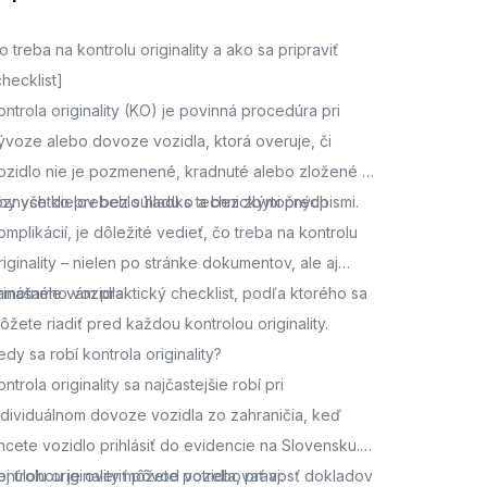
o treba na kontrolu originality a ako sa pripraviť
checklist]
ontrola originality (KO) je povinná procedúra pri
ývoze alebo dovoze vozidla, ktorá overuje, či
ozidlo nie je pozmenené, kradnuté alebo zložené z
ôznych dielov bez súladu s technickými predpismi.
by všetko prebehlo hladko a bez zbytočných
omplikácií, je dôležité vedieť, čo treba na kontrolu
riginality – nielen po stránke dokumentov, ale aj
amotného vozidla.
rinášame vám praktický checklist, podľa ktorého sa
ôžete riadiť pred každou kontrolou originality.
edy sa robí kontrola originality?
ontrola originality sa najčastejšie robí pri
ndividuálnom dovoze vozidla zo zahraničia, keď
hcete vozidlo prihlásiť do evidencie na Slovensku.
ej úlohou je overiť pôvod vozidla, pravosť dokladov
ontrolu originality môžete potrebovať aj: