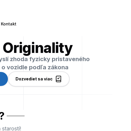
Kontakt
 Originality
myslí zhoda fyzicky pristaveného
i o vozidle podľa zákona
Dozvediet sa viac
?
starostí!