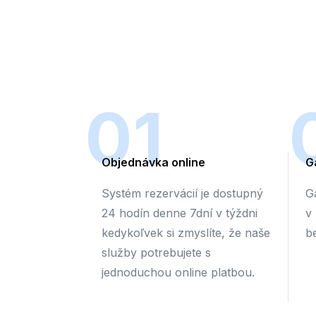
01
Objednávka online
G
Systém rezervácií je dostupný
G
24 hodín denne 7dní v týždni
v
kedykoľvek si zmyslíte, že naše
b
služby potrebujete s
jednoduchou online platbou.