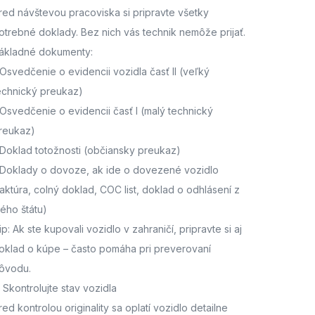
red návštevou pracoviska
si pripravte všetky
otrebné doklady. Bez nich vás technik nemôže prijať.
ákladné dokumenty:
Osvedčenie o evidencii vozidla časť II
(veľký
echnický preukaz)
Osvedčenie o evidencii časť I
(malý technický
reukaz)
Doklad totožnosti
(občiansky preukaz)
Doklady o dovoze, ak ide o dovezené vozidlo
faktúra, colný doklad, COC list, doklad o odhlásení z
ného štátu)
ip: Ak ste kupovali vozidlo v zahraničí, pripravte si aj
oklad o kúpe – často pomáha pri preverovaní
ôvodu.
. Skontrolujte stav vozidla
red kontrolou originality sa oplatí vozidlo detailne