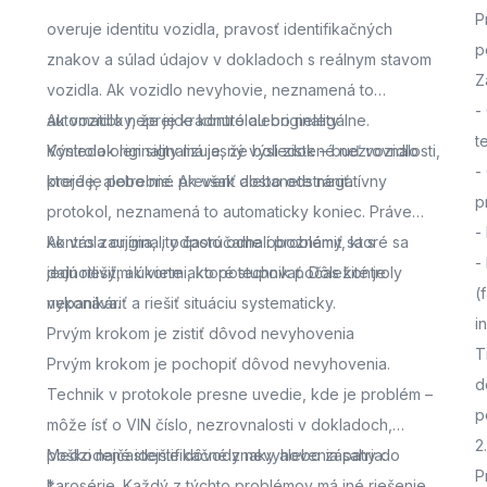
P
overuje identitu vozidla, pravosť identifikačných
p
znakov a súlad údajov v dokladoch s reálnym stavom
Z
vozidla. Ak vozidlo nevyhovie, neznamená to
-
automaticky, že je kradnuté alebo nelegálne.
Ak vozidlo neprejde kontrolou originality
t
Výsledok len signalizuje, že boli zistené nezrovnalosti,
Kontrola originality má jasný výsledok – buď vozidlo
-
ktoré je potrebné preveriť alebo odstrániť.
prejde, alebo nie. Ak však dostanete negatívny
p
protokol, neznamená to automaticky koniec. Práve
-
kontrola originality často odhalí problémy, ktoré sa
Ak vás zaujíma,
, odporúčame oboznámiť sa s
-
dajú riešiť, ak viete ako postupovať. Dôležité je
jednotlivými úkonmi, ktoré technik počas kontroly
(
nepanikáriť a riešiť situáciu systematicky.
vykonáva.
i
Prvým krokom je zistiť dôvod nevyhovenia
T
Prvým krokom je pochopiť dôvod nevyhovenia.
d
Technik v protokole presne uvedie, kde je problém –
p
môže ísť o VIN číslo, nezrovnalosti v dokladoch,
2
poškodené identifikačné znaky alebo zásahy do
Medzi najčastejšie dôvody nevyhovenia patria:
P
karosérie. Každý z týchto problémov má iné riešenie,
*