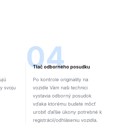
04
Tlač odborného posudku
ujú
Po kontrole originality na
by svoju
vozidle Vám naši technici
vystavia odborný posudok
vďaka ktorému budete môcť
urobiť ďaľšie úkony potrebné k
registrácií/odhláseniu vozidla.