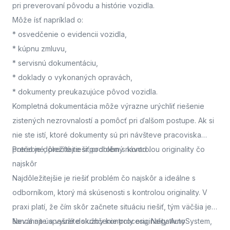
pri preverovaní pôvodu a histórie vozidla.
Môže ísť napríklad o:
* osvedčenie o evidencii vozidla,
* kúpnu zmluvu,
* servisnú dokumentáciu,
* doklady o vykonaných opravách,
* dokumenty preukazujúce pôvod vozidla.
Kompletná dokumentácia môže výrazne urýchliť riešenie
zistených nezrovnalostí a pomôcť pri ďalšom postupe. Ak si
nie ste istí, ktoré dokumenty sú pri návšteve pracoviska
potrebné, prečítajte si podrobný návod
Prečo je dôležité riešiť problém s kontrolou originality čo
.
najskôr
Najdôležitejšie je riešiť problém čo najskôr a ideálne s
odborníkom, ktorý má skúsenosti s kontrolou originality. V
praxi platí, že čím skôr začnete situáciu riešiť, tým väčšia je
šanca na úspešné dokončenie procesu. Negatívny
Neváhajte a využite služby kontroly originality AutoSystem,