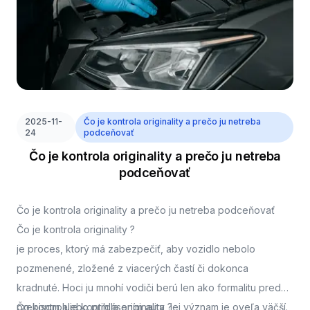
2025-11-
Čo je kontrola originality a prečo ju netreba
24
podceňovať
Čo je kontrola originality a prečo ju netreba
podceňovať
Čo je kontrola originality a prečo ju netreba podceňovať
Čo je kontrola originality ?
je proces, ktorý má zabezpečiť, aby vozidlo nebolo
pozmenené, zložené z viacerých častí či dokonca
kradnuté. Hoci ju mnohí vodiči berú len ako formalitu pred
prepisom alebo prihlásením auta, jej význam je oveľa väčší.
Čo kontroluje kontrola originality ?