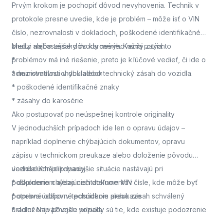
Prvým krokom je pochopiť dôvod nevyhovenia. Technik v
protokole presne uvedie, kde je problém – môže ísť o VIN
číslo, nezrovnalosti v dokladoch, poškodené identifikačné
znaky alebo zásahy do karosérie. Každý z týchto
Medzi najčastejšie dôvody nevyhovenia patria:
problémov má iné riešenie, preto je kľúčové vedieť, či ide o
*
administratívnu chybu alebo technický zásah do vozidla.
* nezrovnalosti v dokladoch
* poškodené identifikačné znaky
* zásahy do karosérie
Ako postupovať po neúspešnej kontrole originality
V jednoduchších prípadoch ide len o opravu údajov –
napríklad doplnenie chýbajúcich dokumentov, opravu
zápisu v technickom preukaze alebo doloženie pôvodu
vozidla. Komplikovanejšie situácie nastávajú pri
Jednoduchšie prípady
poškodenom alebo nečitateľnom VIN čísle, kde môže byť
* doplnenie chýbajúcich dokumentov
potrebné odborné posúdenie alebo zásah schválený
* oprava údajov v technickom preukaze
úradmi. Najvážnejšie prípady sú tie, kde existuje podozrenie
* doloženie pôvodu vozidla