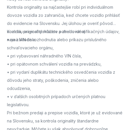
Kontrola originality sa najčastejšie robí pri individuálnom
dovoze vozidla zo zahraničia, keď chcete vozidlo prihlásiť
do evidencie na Slovensku. Jej úlohou je overiť pôvod
vozidla, pravosť dokladov a zhodu identifikačných údajov,
Kontrolu originality môžete potrebovať aj:
najmä VIN čísla.
• na základe rozhodnutia alebo príkazu príslušného
schvaľovacieho orgánu,
• pri vybavovaní náhradného VIN čísla,
• pri opätovnom schválení vozidla na prevádzku,
• pri vydaní duplikátu technického osvedčenia vozidla z
dôvodu jeho straty, poškodenia, zničenia alebo
odcudzenia,
• v ďalších osobitných prípadoch určených platnou
legislatívou.
Pri bežnom predaji a prepise vozidla, ktoré je už evidované
na Slovensku, sa kontrola originality štandardne
nevyžaduje. Môžete ju však absolvovať dobrovoľne,