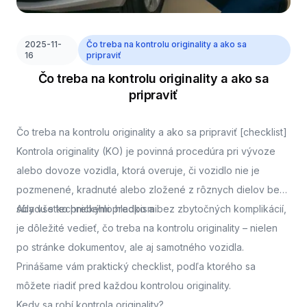
2025-11-
Čo treba na kontrolu originality a ako sa
16
pripraviť
Čo treba na kontrolu originality a ako sa
pripraviť
Čo treba na kontrolu originality a ako sa pripraviť [checklist]
Kontrola originality (KO) je povinná procedúra pri vývoze
alebo dovoze vozidla, ktorá overuje, či vozidlo nie je
pozmenené, kradnuté alebo zložené z rôznych dielov bez
súladu s technickými predpismi.
Aby všetko prebehlo hladko a bez zbytočných komplikácií,
je dôležité vedieť, čo treba na kontrolu originality – nielen
po stránke dokumentov, ale aj samotného vozidla.
Prinášame vám praktický checklist, podľa ktorého sa
môžete riadiť pred každou kontrolou originality.
Kedy sa robí kontrola originality?