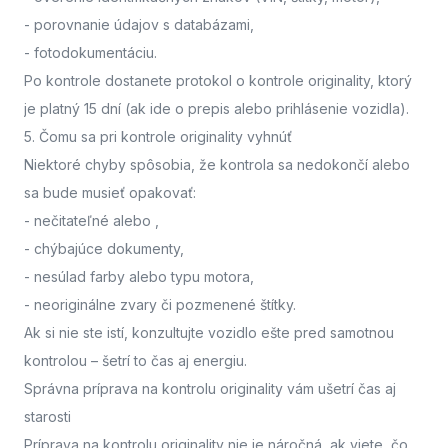
- porovnanie údajov s databázami,
- fotodokumentáciu.
Po kontrole dostanete protokol o kontrole originality, ktorý
je platný 15 dní (ak ide o prepis alebo prihlásenie vozidla).
5. Čomu sa pri kontrole originality vyhnúť
Niektoré chyby spôsobia, že kontrola sa nedokončí alebo
sa bude musieť opakovať:
- nečitateľné alebo
,
- chýbajúce dokumenty,
- nesúlad farby alebo typu motora,
- neoriginálne zvary či pozmenené štítky.
Ak si nie ste istí,
konzultujte vozidlo ešte pred samotnou
kontrolou
– šetrí to čas aj energiu.
Správna príprava na kontrolu originality vám ušetrí čas aj
starosti
Príprava na kontrolu originality nie je náročná, ak viete, čo