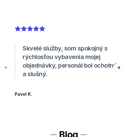
5
out of 5 stars
Skvelé služby, som spokojný s
rýchlosťou vybavenia mojej
objednávky, personál bol ochotný
Previous slide
Next sli
a slušný.
Pavol K.
Blog