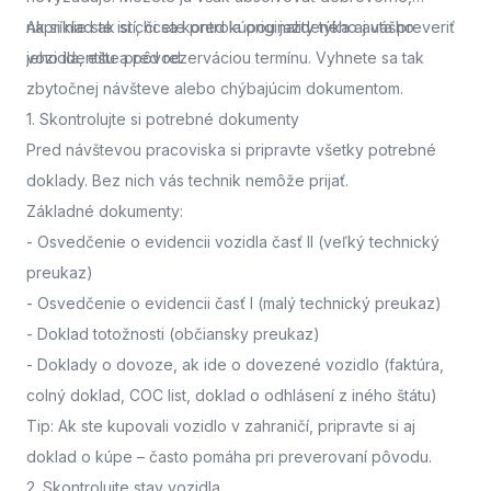
napríklad ak si chcete pred kúpou jazdeného auta preveriť
Ak si nie ste istí, či sa kontrola originality týka aj vášho
jeho identitu a pôvod.
vozidla,
ešte pred rezerváciou termínu. Vyhnete sa tak
zbytočnej návšteve alebo chýbajúcim dokumentom.
1. Skontrolujte si potrebné dokumenty
Pred návštevou pracoviska
si pripravte všetky potrebné
doklady. Bez nich vás technik nemôže prijať.
Základné dokumenty:
-
Osvedčenie o evidencii vozidla časť II
(veľký technický
preukaz)
-
Osvedčenie o evidencii časť I
(malý technický preukaz)
-
Doklad totožnosti
(občiansky preukaz)
-
Doklady o dovoze, ak ide o dovezené vozidlo
(faktúra,
colný doklad, COC list, doklad o odhlásení z iného štátu)
Tip: Ak ste kupovali vozidlo v zahraničí, pripravte si aj
doklad o kúpe – často pomáha pri preverovaní pôvodu.
2. Skontrolujte stav vozidla