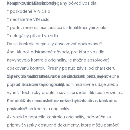
na manipuláciu alebo nelegálny pôvod vozidla.
Komplikovanejšie prípady
* poškodené VIN číslo
* nečitateľné VIN číslo
* podozrenie na manipuláciu s identifikačnými znakmi
* nelegálny pôvod vozidla
Dá sa kontrola originality absolvovať opakovane?
Áno. Ak boli odstránené dôvody, pre ktoré vozidlo
nevyhovelo kontrole originality, je možné absolvovať
opakovanú kontrolu. Presný postup závisí od charakteru
zistených nedostatkov a od požiadaviek príslušného
V praxi sa často stretávame so situáciami, keď je potrebné
pracoviska kontroly originality.
doplniť dokumentáciu, opraviť administratívne údaje alebo
vyriešiť technický problém súvisiaci s identifikáciou vozidla.
Po odstránení nedostatkov môže byť vozidlo opätovne
Aké doklady si pripraviť pri riešení problémov s kontrolou
pristavené na kontrolu originality.
originality?
Ak vozidlo neprešlo kontrolou originality, odporúča sa
pripraviť všetky dostupné dokumenty, ktoré môžu pomôcť