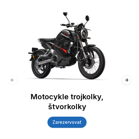
Previous slide
Next 
Motocykle trojkolky,
štvorkolky
Zarezervovať