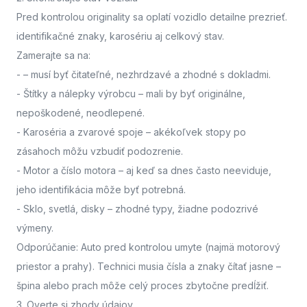
Pred kontrolou originality sa oplatí vozidlo detailne prezrieť.
identifikačné znaky, karosériu aj celkový stav.
Zamerajte sa na:
-
– musí byť čitateľné, nezhrdzavé a zhodné s dokladmi.
- Štítky a nálepky výrobcu
– mali by byť originálne,
nepoškodené, neodlepené.
- Karoséria a zvarové spoje
– akékoľvek stopy po
zásahoch môžu vzbudiť podozrenie.
- Motor a číslo motora
– aj keď sa dnes často neeviduje,
jeho identifikácia môže byť potrebná.
- Sklo, svetlá, disky
– zhodné typy, žiadne podozrivé
výmeny.
Odporúčanie: Auto pred kontrolou umyte (najmä motorový
priestor a prahy). Technici musia čísla a znaky čítať jasne –
špina alebo prach môže celý proces zbytočne predĺžiť.
3. Overte si zhody údajov