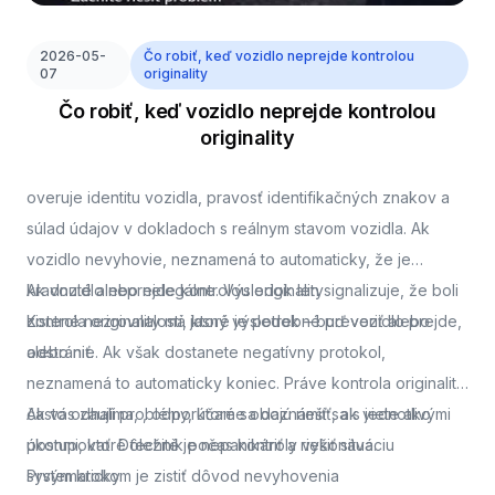
2026-05-
Čo robiť, keď vozidlo neprejde kontrolou
07
originality
Čo robiť, keď vozidlo neprejde kontrolou
originality
overuje identitu vozidla, pravosť identifikačných znakov a
súlad údajov v dokladoch s reálnym stavom vozidla. Ak
vozidlo nevyhovie, neznamená to automaticky, že je
kradnuté alebo nelegálne. Výsledok len signalizuje, že boli
Ak vozidlo neprejde kontrolou originality
zistené nezrovnalosti, ktoré je potrebné preveriť alebo
Kontrola originality má jasný výsledok – buď vozidlo prejde,
odstrániť.
alebo nie. Ak však dostanete negatívny protokol,
neznamená to automaticky koniec. Práve kontrola originality
často odhalí problémy, ktoré sa dajú riešiť, ak viete ako
Ak vás zaujíma,
, odporúčame oboznámiť sa s jednotlivými
postupovať. Dôležité je nepanikáriť a riešiť situáciu
úkonmi, ktoré technik počas kontroly vykonáva.
systematicky.
Prvým krokom je zistiť dôvod nevyhovenia