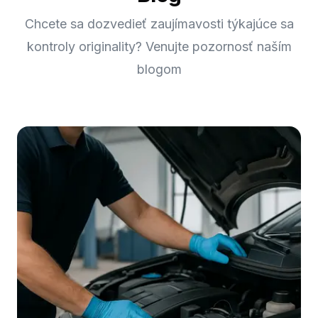
Chcete sa dozvedieť zaujímavosti týkajúce sa
kontroly originality? Venujte pozornosť naším
blogom