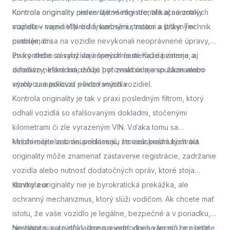
Kontrola originality
Kontrola originality preveruje všetky identifikačné znaky
nielen štátne registre, ale aj samotných
majiteľov vozidiel pred finančnými stratami a právnymi
vozidla – najmä VIN číslo, karosériu, motor a štítky. Technik
problémami.
overuje, či sa na vozidle nevykonali neoprávnené úpravy,
zvary alebo zásahy do nosných častí. Každá zmena, aj
Pri kontrole sa využívajú špeciálne meracie prístroje a
zdanlivo neškodná, môže byť znakom manipulácie alebo
databázy, ktoré umožňujú porovnať údaje so záznamami
snahy zamaskovať pôvod vozidla.
výrobcu a políciou evidovaných vozidiel.
Kontrola originality je tak v praxi posledným filtrom, ktorý
odhalí vozidlá so sfalšovanými dokladmi, stočenými
kilometrami či zle vyrazeným VIN. Vďaka tomu sa
každoročne zabráni prihláseniu stoviek kradnutých áut.
Mnohí majitelia si neuvedomujú, že neúspešná kontrola
originality môže znamenať zastavenie registrácie, zadržanie
vozidla alebo nutnosť dodatočných opráv, ktoré stoja
stovky eur.
Kontrola originality nie je byrokratická prekážka, ale
ochranný mechanizmus, ktorý slúži vodičom. Ak chcete mať
istotu, že vaše vozidlo je legálne, bezpečné a v poriadku,
nechajte si auto dôkladne preveriť.
Neváhajte a
si rýchlo, lacno a jednoducho termín cez online
dnes vám môže ušetriť