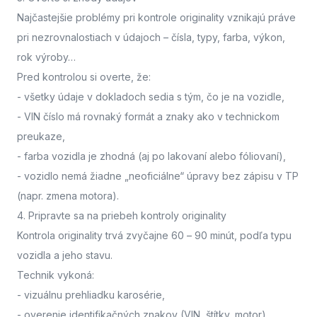
Najčastejšie problémy pri kontrole originality vznikajú práve
pri nezrovnalostiach v údajoch – čísla, typy, farba, výkon,
rok výroby…
Pred kontrolou si overte, že:
- všetky údaje v dokladoch sedia s tým, čo je na vozidle,
- VIN číslo má rovnaký formát a znaky ako v technickom
preukaze,
- farba vozidla je zhodná (aj po lakovaní alebo fóliovaní),
- vozidlo nemá žiadne „neoficiálne“ úpravy bez zápisu v TP
(napr. zmena motora).
4. Pripravte sa na priebeh kontroly originality
Kontrola originality trvá zvyčajne 60 – 90 minút
, podľa typu
vozidla a jeho stavu.
Technik vykoná:
- vizuálnu prehliadku karosérie,
- overenie identifikačných znakov (VIN, štítky, motor),