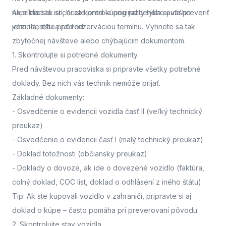
napríklad ak si chcete pred kúpou jazdeného auta preveriť
Ak si nie ste istí, či sa kontrola originality týka aj vášho
jeho identitu a pôvod.
vozidla,
ešte pred rezerváciou termínu. Vyhnete sa tak
zbytočnej návšteve alebo chýbajúcim dokumentom.
1. Skontrolujte si potrebné dokumenty
Pred návštevou pracoviska
si pripravte všetky potrebné
doklady. Bez nich vás technik nemôže prijať.
Základné dokumenty:
-
Osvedčenie o evidencii vozidla časť II
(veľký technický
preukaz)
-
Osvedčenie o evidencii časť I
(malý technický preukaz)
-
Doklad totožnosti
(občiansky preukaz)
-
Doklady o dovoze, ak ide o dovezené vozidlo
(faktúra,
colný doklad, COC list, doklad o odhlásení z iného štátu)
Tip: Ak ste kupovali vozidlo v zahraničí, pripravte si aj
doklad o kúpe – často pomáha pri preverovaní pôvodu.
2. Skontrolujte stav vozidla