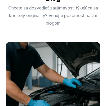
Chcete sa dozvedieť zaujímavosti týkajúce sa
kontroly originality? Venujte pozornosť naším
blogom