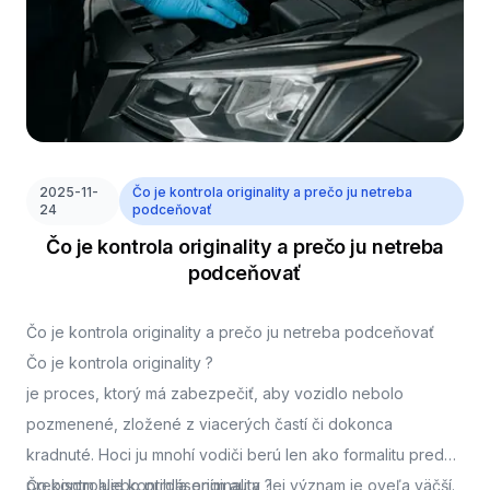
2025-11-
Čo je kontrola originality a prečo ju netreba
24
podceňovať
Čo je kontrola originality a prečo ju netreba
podceňovať
Čo je kontrola originality a prečo ju netreba podceňovať
Čo je kontrola originality ?
je proces, ktorý má zabezpečiť, aby vozidlo nebolo
pozmenené, zložené z viacerých častí či dokonca
kradnuté. Hoci ju mnohí vodiči berú len ako formalitu pred
prepisom alebo prihlásením auta, jej význam je oveľa väčší.
Čo kontroluje kontrola originality ?