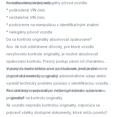
na manipuláciu alebo nelegálny pôvod vozidla.
Komplikovanejšie prípady
* poškodené VIN číslo
* nečitateľné VIN číslo
* podozrenie na manipuláciu s identifikačnými znakmi
* nelegálny pôvod vozidla
Dá sa kontrola originality absolvovať opakovane?
Áno. Ak boli odstránené dôvody, pre ktoré vozidlo
nevyhovelo kontrole originality, je možné absolvovať
opakovanú kontrolu. Presný postup závisí od charakteru
zistených nedostatkov a od požiadaviek príslušného
V praxi sa často stretávame so situáciami, keď je potrebné
pracoviska kontroly originality.
doplniť dokumentáciu, opraviť administratívne údaje alebo
vyriešiť technický problém súvisiaci s identifikáciou vozidla.
Po odstránení nedostatkov môže byť vozidlo opätovne
Aké doklady si pripraviť pri riešení problémov s kontrolou
pristavené na kontrolu originality.
originality?
Ak vozidlo neprešlo kontrolou originality, odporúča sa
pripraviť všetky dostupné dokumenty, ktoré môžu pomôcť