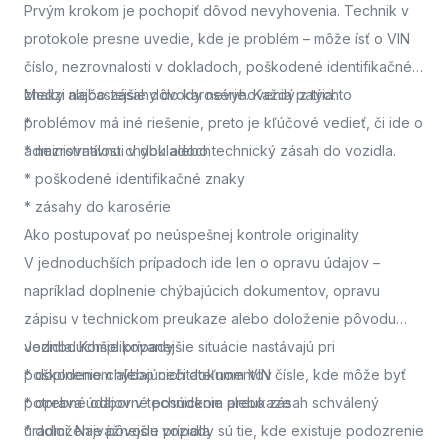
Prvým krokom je pochopiť dôvod nevyhovenia. Technik v
protokole presne uvedie, kde je problém – môže ísť o VIN
číslo, nezrovnalosti v dokladoch, poškodené identifikačné
znaky alebo zásahy do karosérie. Každý z týchto
Medzi najčastejšie dôvody nevyhovenia patria:
problémov má iné riešenie, preto je kľúčové vedieť, či ide o
*
administratívnu chybu alebo technický zásah do vozidla.
* nezrovnalosti v dokladoch
* poškodené identifikačné znaky
* zásahy do karosérie
Ako postupovať po neúspešnej kontrole originality
V jednoduchších prípadoch ide len o opravu údajov –
napríklad doplnenie chýbajúcich dokumentov, opravu
zápisu v technickom preukaze alebo doloženie pôvodu
vozidla. Komplikovanejšie situácie nastávajú pri
Jednoduchšie prípady
poškodenom alebo nečitateľnom VIN čísle, kde môže byť
* doplnenie chýbajúcich dokumentov
potrebné odborné posúdenie alebo zásah schválený
* oprava údajov v technickom preukaze
úradmi. Najvážnejšie prípady sú tie, kde existuje podozrenie
* doloženie pôvodu vozidla