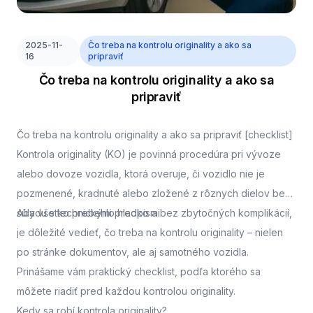
2025-11-
Čo treba na kontrolu originality a ako sa
16
pripraviť
Čo treba na kontrolu originality a ako sa
pripraviť
Čo treba na kontrolu originality a ako sa pripraviť [checklist]
Kontrola originality (KO) je povinná procedúra pri vývoze
alebo dovoze vozidla, ktorá overuje, či vozidlo nie je
pozmenené, kradnuté alebo zložené z rôznych dielov bez
súladu s technickými predpismi.
Aby všetko prebehlo hladko a bez zbytočných komplikácií,
je dôležité vedieť, čo treba na kontrolu originality – nielen
po stránke dokumentov, ale aj samotného vozidla.
Prinášame vám praktický checklist, podľa ktorého sa
môžete riadiť pred každou kontrolou originality.
Kedy sa robí kontrola originality?