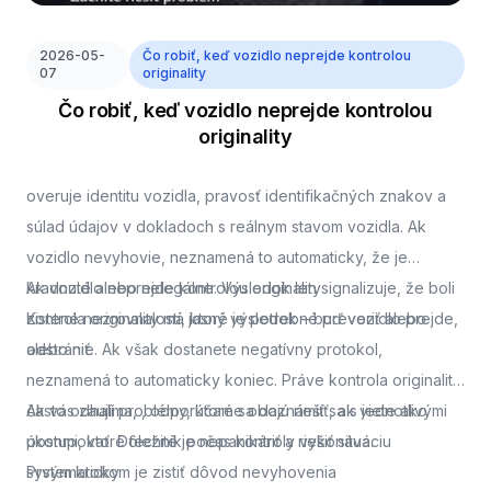
2026-05-
Čo robiť, keď vozidlo neprejde kontrolou
07
originality
Čo robiť, keď vozidlo neprejde kontrolou
originality
overuje identitu vozidla, pravosť identifikačných znakov a
súlad údajov v dokladoch s reálnym stavom vozidla. Ak
vozidlo nevyhovie, neznamená to automaticky, že je
kradnuté alebo nelegálne. Výsledok len signalizuje, že boli
Ak vozidlo neprejde kontrolou originality
zistené nezrovnalosti, ktoré je potrebné preveriť alebo
Kontrola originality má jasný výsledok – buď vozidlo prejde,
odstrániť.
alebo nie. Ak však dostanete negatívny protokol,
neznamená to automaticky koniec. Práve kontrola originality
často odhalí problémy, ktoré sa dajú riešiť, ak viete ako
Ak vás zaujíma,
, odporúčame oboznámiť sa s jednotlivými
postupovať. Dôležité je nepanikáriť a riešiť situáciu
úkonmi, ktoré technik počas kontroly vykonáva.
systematicky.
Prvým krokom je zistiť dôvod nevyhovenia