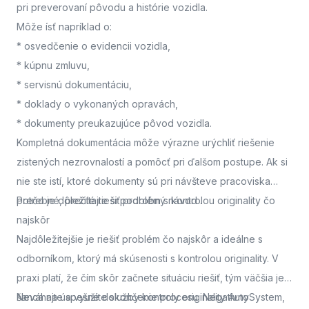
pri preverovaní pôvodu a histórie vozidla.
Môže ísť napríklad o:
* osvedčenie o evidencii vozidla,
* kúpnu zmluvu,
* servisnú dokumentáciu,
* doklady o vykonaných opravách,
* dokumenty preukazujúce pôvod vozidla.
Kompletná dokumentácia môže výrazne urýchliť riešenie
zistených nezrovnalostí a pomôcť pri ďalšom postupe. Ak si
nie ste istí, ktoré dokumenty sú pri návšteve pracoviska
potrebné, prečítajte si podrobný návod
Prečo je dôležité riešiť problém s kontrolou originality čo
.
najskôr
Najdôležitejšie je riešiť problém čo najskôr a ideálne s
odborníkom, ktorý má skúsenosti s kontrolou originality. V
praxi platí, že čím skôr začnete situáciu riešiť, tým väčšia je
šanca na úspešné dokončenie procesu. Negatívny
Neváhajte a využite služby kontroly originality AutoSystem,