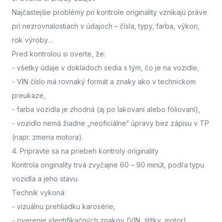
Najčastejšie problémy pri kontrole originality vznikajú práve
pri nezrovnalostiach v údajoch – čísla, typy, farba, výkon,
rok výroby…
Pred kontrolou si overte, že:
- všetky údaje v dokladoch sedia s tým, čo je na vozidle,
- VIN číslo má rovnaký formát a znaky ako v technickom
preukaze,
- farba vozidla je zhodná (aj po lakovaní alebo fóliovaní),
- vozidlo nemá žiadne „neoficiálne“ úpravy bez zápisu v TP
(napr. zmena motora).
4. Pripravte sa na priebeh kontroly originality
Kontrola originality trvá zvyčajne 60 – 90 minút
, podľa typu
vozidla a jeho stavu.
Technik vykoná:
- vizuálnu prehliadku karosérie,
- overenie identifikačných znakov (VIN, štítky, motor),