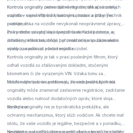
Kontrola originality
Kontrola originality preveruje všetky identifikačné znaky
nielen štátne registre, ale aj samotných
majiteľov vozidiel pred finančnými stratami a právnymi
vozidla – najmä VIN číslo, karosériu, motor a štítky. Technik
problémami.
overuje, či sa na vozidle nevykonali neoprávnené úpravy,
zvary alebo zásahy do nosných častí. Každá zmena, aj
Pri kontrole sa využívajú špeciálne meracie prístroje a
zdanlivo neškodná, môže byť znakom manipulácie alebo
databázy, ktoré umožňujú porovnať údaje so záznamami
snahy zamaskovať pôvod vozidla.
výrobcu a políciou evidovaných vozidiel.
Kontrola originality je tak v praxi posledným filtrom, ktorý
odhalí vozidlá so sfalšovanými dokladmi, stočenými
kilometrami či zle vyrazeným VIN. Vďaka tomu sa
každoročne zabráni prihláseniu stoviek kradnutých áut.
Mnohí majitelia si neuvedomujú, že neúspešná kontrola
originality môže znamenať zastavenie registrácie, zadržanie
vozidla alebo nutnosť dodatočných opráv, ktoré stoja
stovky eur.
Kontrola originality nie je byrokratická prekážka, ale
ochranný mechanizmus, ktorý slúži vodičom. Ak chcete mať
istotu, že vaše vozidlo je legálne, bezpečné a v poriadku,
nechajte si auto dôkladne preveriť.
Neváhajte a
si rýchlo, lacno a jednoducho termín cez online
dnes vám môže ušetriť