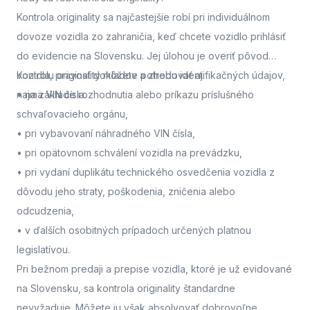
Kontrola originality sa najčastejšie robí pri individuálnom
dovoze vozidla zo zahraničia, keď chcete vozidlo prihlásiť
do evidencie na Slovensku. Jej úlohou je overiť pôvod
vozidla, pravosť dokladov a zhodu identifikačných údajov,
Kontrolu originality môžete potrebovať aj:
najmä VIN čísla.
• na základe rozhodnutia alebo príkazu príslušného
schvaľovacieho orgánu,
• pri vybavovaní náhradného VIN čísla,
• pri opätovnom schválení vozidla na prevádzku,
• pri vydaní duplikátu technického osvedčenia vozidla z
dôvodu jeho straty, poškodenia, zničenia alebo
odcudzenia,
• v ďalších osobitných prípadoch určených platnou
legislatívou.
Pri bežnom predaji a prepise vozidla, ktoré je už evidované
na Slovensku, sa kontrola originality štandardne
nevyžaduje. Môžete ju však absolvovať dobrovoľne,