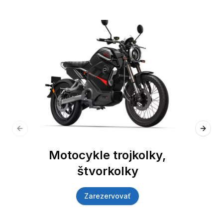
Previous slide
Next 
Motocykle trojkolky,
štvorkolky
Zarezervovať