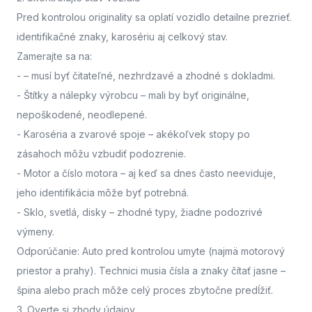
Pred kontrolou originality sa oplatí vozidlo detailne prezrieť.
identifikačné znaky, karosériu aj celkový stav.
Zamerajte sa na:
-
– musí byť čitateľné, nezhrdzavé a zhodné s dokladmi.
- Štítky a nálepky výrobcu
– mali by byť originálne,
nepoškodené, neodlepené.
- Karoséria a zvarové spoje
– akékoľvek stopy po
zásahoch môžu vzbudiť podozrenie.
- Motor a číslo motora
– aj keď sa dnes často neeviduje,
jeho identifikácia môže byť potrebná.
- Sklo, svetlá, disky
– zhodné typy, žiadne podozrivé
výmeny.
Odporúčanie: Auto pred kontrolou umyte (najmä motorový
priestor a prahy). Technici musia čísla a znaky čítať jasne –
špina alebo prach môže celý proces zbytočne predĺžiť.
3. Overte si zhody údajov