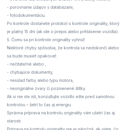
- porovnanie údajov s databázami,
- fotodokumentáciu.
Po kontrole dostanete protokol o kontrole originality, ktorý
je platný 15 dní (ak ide o prepis alebo prihlásenie vozidla).
5. Čomu sa pri kontrole originality vyhnúť
Niektoré chyby spôsobia, že kontrola sa nedokončí alebo
sa bude musieť opakovať:
- nečitateľné alebo
,
- chýbajúce dokumenty,
- nesúlad farby alebo typu motora,
- neoriginálne zvary či pozmenené štítky.
Ak si nie ste istí,
konzultujte vozidlo ešte pred samotnou
kontrolou
– šetrí to čas aj energiu.
Správna príprava na kontrolu originality vám ušetrí čas aj
starosti
Príprava na kontrolu originality nie je náročná, ak viete, čo