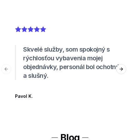
5
out of 5 stars
Skvelé služby, som spokojný s
rýchlosťou vybavenia mojej
objednávky, personál bol ochotný
Previous slide
Next sli
a slušný.
Pavol K.
Blog