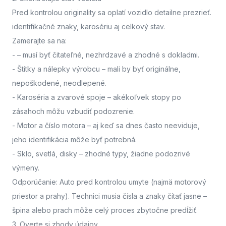
Pred kontrolou originality sa oplatí vozidlo detailne prezrieť.
identifikačné znaky, karosériu aj celkový stav.
Zamerajte sa na:
-
– musí byť čitateľné, nezhrdzavé a zhodné s dokladmi.
- Štítky a nálepky výrobcu
– mali by byť originálne,
nepoškodené, neodlepené.
- Karoséria a zvarové spoje
– akékoľvek stopy po
zásahoch môžu vzbudiť podozrenie.
- Motor a číslo motora
– aj keď sa dnes často neeviduje,
jeho identifikácia môže byť potrebná.
- Sklo, svetlá, disky
– zhodné typy, žiadne podozrivé
výmeny.
Odporúčanie: Auto pred kontrolou umyte (najmä motorový
priestor a prahy). Technici musia čísla a znaky čítať jasne –
špina alebo prach môže celý proces zbytočne predĺžiť.
3. Overte si zhody údajov