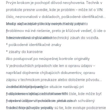
Prvým krokom je pochopiť dôvod nevyhovenia. Technik v
protokole presne uvedie, kde je problém – môže ísť o VIN
číslo, nezrovnalosti v dokladoch, poškodené identifikačné
znaky alebo zásahy do karosérie. Každý z týchto
Medzi najčastejšie dôvody nevyhovenia patria:
problémov má iné riešenie, preto je kľúčové vedieť, či ide o
*
administratívnu chybu alebo technický zásah do vozidla.
* nezrovnalosti v dokladoch
* poškodené identifikačné znaky
* zásahy do karosérie
Ako postupovať po neúspešnej kontrole originality
V jednoduchších prípadoch ide len o opravu údajov –
napríklad doplnenie chýbajúcich dokumentov, opravu
zápisu v technickom preukaze alebo doloženie pôvodu
vozidla. Komplikovanejšie situácie nastávajú pri
Jednoduchšie prípady
poškodenom alebo nečitateľnom VIN čísle, kde môže byť
* doplnenie chýbajúcich dokumentov
potrebné odborné posúdenie alebo zásah schválený
* oprava údajov v technickom preukaze
úradmi. Najvážnejšie prípady sú tie, kde existuje podozrenie
* doloženie pôvodu vozidla