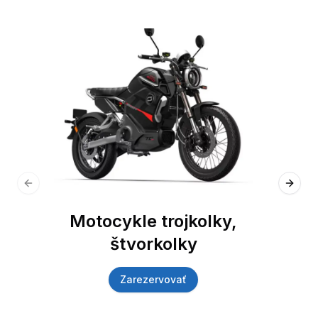
Previous slide
Next 
Motocykle trojkolky,
štvorkolky
Zarezervovať