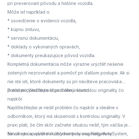
pri preverovaní pôvodu a histórie vozidla.
Môže ísť napríklad o:
* osvedčenie o evidencii vozidla,
* kúpnu zmluvu,
* servisnú dokumentáciu,
* doklady o vykonaných opravách,
* dokumenty preukazujúce pôvod vozidla.
Kompletná dokumentácia môže výrazne urýchliť riešenie
zistených nezrovnalostí a pomôcť pri ďalšom postupe. Ak si
nie ste istí, ktoré dokumenty sú pri návšteve pracoviska
potrebné, prečítajte si podrobný návod
Prečo je dôležité riešiť problém s kontrolou originality čo
.
najskôr
Najdôležitejšie je riešiť problém čo najskôr a ideálne s
odborníkom, ktorý má skúsenosti s kontrolou originality. V
praxi platí, že čím skôr začnete situáciu riešiť, tým väčšia je
šanca na úspešné dokončenie procesu. Negatívny
Neváhajte a využite služby kontroly originality AutoSystem,