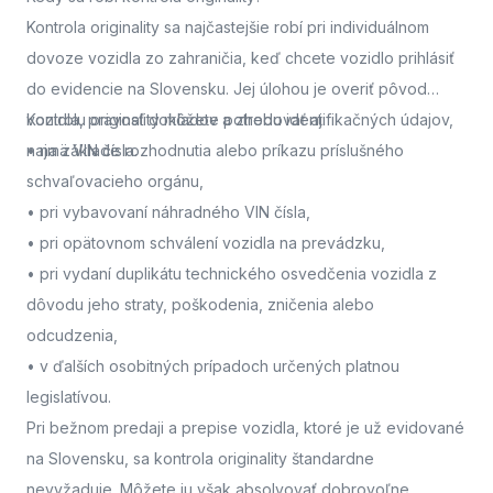
Kontrola originality sa najčastejšie robí pri individuálnom
dovoze vozidla zo zahraničia, keď chcete vozidlo prihlásiť
do evidencie na Slovensku. Jej úlohou je overiť pôvod
vozidla, pravosť dokladov a zhodu identifikačných údajov,
Kontrolu originality môžete potrebovať aj:
najmä VIN čísla.
• na základe rozhodnutia alebo príkazu príslušného
schvaľovacieho orgánu,
• pri vybavovaní náhradného VIN čísla,
• pri opätovnom schválení vozidla na prevádzku,
• pri vydaní duplikátu technického osvedčenia vozidla z
dôvodu jeho straty, poškodenia, zničenia alebo
odcudzenia,
• v ďalších osobitných prípadoch určených platnou
legislatívou.
Pri bežnom predaji a prepise vozidla, ktoré je už evidované
na Slovensku, sa kontrola originality štandardne
nevyžaduje. Môžete ju však absolvovať dobrovoľne,