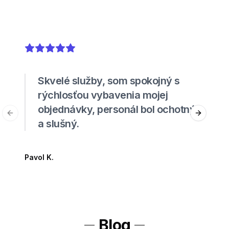
5
out of 5 stars
Skvelé služby, som spokojný s
rýchlosťou vybavenia mojej
objednávky, personál bol ochotný
Previous slide
Next sli
a slušný.
Pavol K.
Blog