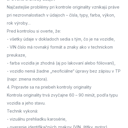
Najčastejšie problémy pri kontrole originality vznikajú práve
pri nezrovnalostiach v údajoch – čísla, typy, farba, výkon,
rok výroby…
Pred kontrolou si overte, že:
- všetky údaje v dokladoch sedia s tým, čo je na vozidle,
- VIN číslo má rovnaký formát a znaky ako v technickom
preukaze,
- farba vozidla je zhodná (aj po lakovaní alebo fóliovaní),
- vozidlo nemá žiadne „neoficiálne“ úpravy bez zápisu v TP
(napr. zmena motora).
4. Pripravte sa na priebeh kontroly originality
Kontrola originality trvá zvyčajne 60 – 90 minút
, podľa typu
vozidla a jeho stavu.
Technik vykoná:
- vizuálnu prehliadku karosérie,
- overenie identifikačných znakov (VIN, štítky, motor),