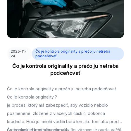
2025-11-
Čo je kontrola originality a prečo ju netreba
24
podceňovať
Čo je kontrola originality a prečo ju netreba
podceňovať
Čo je kontrola originality a prečo ju netreba podceňovať
Čo je kontrola originality ?
je proces, ktorý má zabezpečiť, aby vozidlo nebolo
pozmenené, zložené z viacerých častí či dokonca
kradnuté. Hoci ju mnohí vodiči berú len ako formalitu pred
prepisom alebo prihlásením auta, jej význam je oveľa väčší.
Čo kontroluje kontrola originality ?