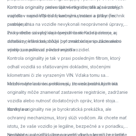
Kontrola originality
Kontrola originality preveruje všetky identifikačné znaky
nielen štátne registre, ale aj samotných
majiteľov vozidiel pred finančnými stratami a právnymi
vozidla – najmä VIN číslo, karosériu, motor a štítky. Technik
problémami.
overuje, či sa na vozidle nevykonali neoprávnené úpravy,
zvary alebo zásahy do nosných častí. Každá zmena, aj
Pri kontrole sa využívajú špeciálne meracie prístroje a
zdanlivo neškodná, môže byť znakom manipulácie alebo
databázy, ktoré umožňujú porovnať údaje so záznamami
snahy zamaskovať pôvod vozidla.
výrobcu a políciou evidovaných vozidiel.
Kontrola originality je tak v praxi posledným filtrom, ktorý
odhalí vozidlá so sfalšovanými dokladmi, stočenými
kilometrami či zle vyrazeným VIN. Vďaka tomu sa
každoročne zabráni prihláseniu stoviek kradnutých áut.
Mnohí majitelia si neuvedomujú, že neúspešná kontrola
originality môže znamenať zastavenie registrácie, zadržanie
vozidla alebo nutnosť dodatočných opráv, ktoré stoja
stovky eur.
Kontrola originality nie je byrokratická prekážka, ale
ochranný mechanizmus, ktorý slúži vodičom. Ak chcete mať
istotu, že vaše vozidlo je legálne, bezpečné a v poriadku,
nechajte si auto dôkladne preveriť.
Neváhajte a
si rýchlo, lacno a jednoducho termín cez online
dnes vám môže ušetriť