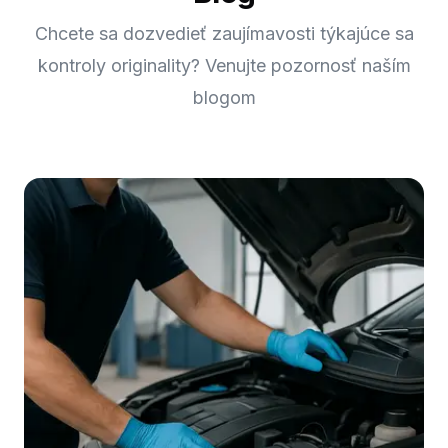
Chcete sa dozvedieť zaujímavosti týkajúce sa
kontroly originality? Venujte pozornosť naším
blogom