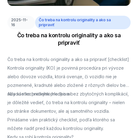
2025-11-
Čo treba na kontrolu originality a ako sa
16
pripraviť
Čo treba na kontrolu originality a ako sa
pripraviť
Čo treba na kontrolu originality a ako sa pripraviť [checklist]
Kontrola originality (KO) je povinná procedúra pri vývoze
alebo dovoze vozidla, ktorá overuje, či vozidlo nie je
pozmenené, kradnuté alebo zložené z rôznych dielov bez
súladu s technickými predpismi.
Aby všetko prebehlo hladko a bez zbytočných komplikácií,
je dôležité vedieť, čo treba na kontrolu originality – nielen
po stránke dokumentov, ale aj samotného vozidla.
Prinášame vám praktický checklist, podľa ktorého sa
môžete riadiť pred každou kontrolou originality.
Kedy sa robí kontrola originality?