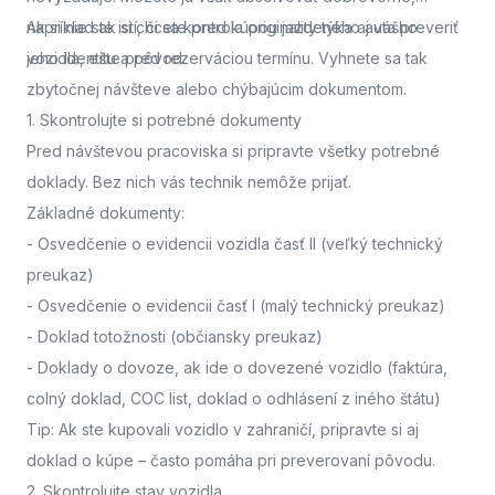
napríklad ak si chcete pred kúpou jazdeného auta preveriť
Ak si nie ste istí, či sa kontrola originality týka aj vášho
jeho identitu a pôvod.
vozidla,
ešte pred rezerváciou termínu. Vyhnete sa tak
zbytočnej návšteve alebo chýbajúcim dokumentom.
1. Skontrolujte si potrebné dokumenty
Pred návštevou pracoviska
si pripravte všetky potrebné
doklady. Bez nich vás technik nemôže prijať.
Základné dokumenty:
-
Osvedčenie o evidencii vozidla časť II
(veľký technický
preukaz)
-
Osvedčenie o evidencii časť I
(malý technický preukaz)
-
Doklad totožnosti
(občiansky preukaz)
-
Doklady o dovoze, ak ide o dovezené vozidlo
(faktúra,
colný doklad, COC list, doklad o odhlásení z iného štátu)
Tip: Ak ste kupovali vozidlo v zahraničí, pripravte si aj
doklad o kúpe – často pomáha pri preverovaní pôvodu.
2. Skontrolujte stav vozidla