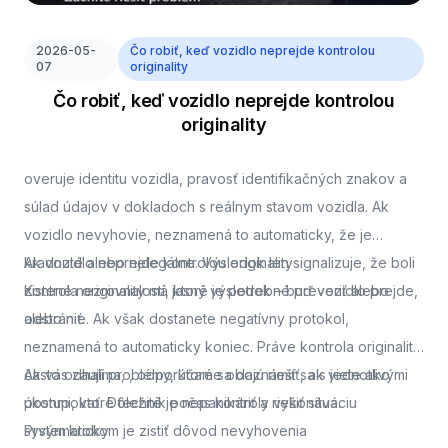
2026-05-
Čo robiť, keď vozidlo neprejde kontrolou
07
originality
Čo robiť, keď vozidlo neprejde kontrolou
originality
overuje identitu vozidla, pravosť identifikačných znakov a
súlad údajov v dokladoch s reálnym stavom vozidla. Ak
vozidlo nevyhovie, neznamená to automaticky, že je
kradnuté alebo nelegálne. Výsledok len signalizuje, že boli
Ak vozidlo neprejde kontrolou originality
zistené nezrovnalosti, ktoré je potrebné preveriť alebo
Kontrola originality má jasný výsledok – buď vozidlo prejde,
odstrániť.
alebo nie. Ak však dostanete negatívny protokol,
neznamená to automaticky koniec. Práve kontrola originality
často odhalí problémy, ktoré sa dajú riešiť, ak viete ako
Ak vás zaujíma,
, odporúčame oboznámiť sa s jednotlivými
postupovať. Dôležité je nepanikáriť a riešiť situáciu
úkonmi, ktoré technik počas kontroly vykonáva.
systematicky.
Prvým krokom je zistiť dôvod nevyhovenia