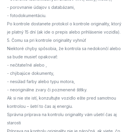
- porovnanie údajov s databázami,
- fotodokumentáciu.
Po kontrole dostanete protokol o kontrole originality, ktorý
je platný 15 dní (ak ide o prepis alebo prihlásenie vozidla).
5. Čomu sa pri kontrole originality vyhnúť
Niektoré chyby spôsobia, že kontrola sa nedokončí alebo
sa bude musieť opakovať:
- nečitateľné alebo
,
- chýbajúce dokumenty,
- nesúlad farby alebo typu motora,
- neoriginálne zvary či pozmenené štítky.
Ak si nie ste istí,
konzultujte vozidlo ešte pred samotnou
kontrolou
– šetrí to čas aj energiu.
Správna príprava na kontrolu originality vám ušetrí čas aj
starosti
Príprava na kontrolu originality nie je náročná, ak viete, čo