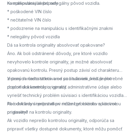
na manipuláciu alebo nelegálny pôvod vozidla.
Komplikovanejšie prípady
* poškodené VIN číslo
* nečitateľné VIN číslo
* podozrenie na manipuláciu s identifikačnými znakmi
* nelegálny pôvod vozidla
Dá sa kontrola originality absolvovať opakovane?
Áno. Ak boli odstránené dôvody, pre ktoré vozidlo
nevyhovelo kontrole originality, je možné absolvovať
opakovanú kontrolu. Presný postup závisí od charakteru
zistených nedostatkov a od požiadaviek príslušného
V praxi sa často stretávame so situáciami, keď je potrebné
pracoviska kontroly originality.
doplniť dokumentáciu, opraviť administratívne údaje alebo
vyriešiť technický problém súvisiaci s identifikáciou vozidla.
Po odstránení nedostatkov môže byť vozidlo opätovne
Aké doklady si pripraviť pri riešení problémov s kontrolou
pristavené na kontrolu originality.
originality?
Ak vozidlo neprešlo kontrolou originality, odporúča sa
pripraviť všetky dostupné dokumenty, ktoré môžu pomôcť