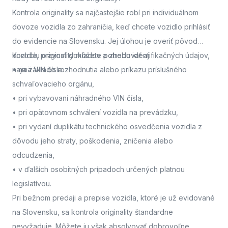
Kontrola originality sa najčastejšie robí pri individuálnom
dovoze vozidla zo zahraničia, keď chcete vozidlo prihlásiť
do evidencie na Slovensku. Jej úlohou je overiť pôvod
vozidla, pravosť dokladov a zhodu identifikačných údajov,
Kontrolu originality môžete potrebovať aj:
najmä VIN čísla.
• na základe rozhodnutia alebo príkazu príslušného
schvaľovacieho orgánu,
• pri vybavovaní náhradného VIN čísla,
• pri opätovnom schválení vozidla na prevádzku,
• pri vydaní duplikátu technického osvedčenia vozidla z
dôvodu jeho straty, poškodenia, zničenia alebo
odcudzenia,
• v ďalších osobitných prípadoch určených platnou
legislatívou.
Pri bežnom predaji a prepise vozidla, ktoré je už evidované
na Slovensku, sa kontrola originality štandardne
nevyžaduje. Môžete ju však absolvovať dobrovoľne,