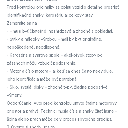
Pred kontrolou originality sa oplatí vozidlo detailne prezrieť.
identifikačné znaky, karosériu aj celkový stav.
Zamerajte sa na:
-
– musí byť čitateľné, nezhrdzavé a zhodné s dokladmi.
- Štítky a nálepky výrobcu
– mali by byť originálne,
nepoškodené, neodlepené.
- Karoséria a zvarové spoje
– akékoľvek stopy po
zásahoch môžu vzbudiť podozrenie.
- Motor a číslo motora
– aj keď sa dnes často neeviduje,
jeho identifikácia môže byť potrebná.
- Sklo, svetlá, disky
– zhodné typy, žiadne podozrivé
výmeny.
Odporúčanie: Auto pred kontrolou umyte (najmä motorový
priestor a prahy). Technici musia čísla a znaky čítať jasne –
špina alebo prach môže celý proces zbytočne predĺžiť.
3. Overte si zhody údajov