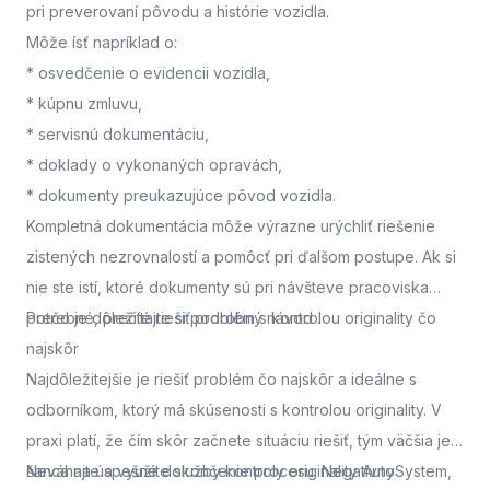
pri preverovaní pôvodu a histórie vozidla.
Môže ísť napríklad o:
* osvedčenie o evidencii vozidla,
* kúpnu zmluvu,
* servisnú dokumentáciu,
* doklady o vykonaných opravách,
* dokumenty preukazujúce pôvod vozidla.
Kompletná dokumentácia môže výrazne urýchliť riešenie
zistených nezrovnalostí a pomôcť pri ďalšom postupe. Ak si
nie ste istí, ktoré dokumenty sú pri návšteve pracoviska
potrebné, prečítajte si podrobný návod
Prečo je dôležité riešiť problém s kontrolou originality čo
.
najskôr
Najdôležitejšie je riešiť problém čo najskôr a ideálne s
odborníkom, ktorý má skúsenosti s kontrolou originality. V
praxi platí, že čím skôr začnete situáciu riešiť, tým väčšia je
šanca na úspešné dokončenie procesu. Negatívny
Neváhajte a využite služby kontroly originality AutoSystem,