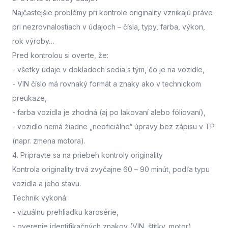
Najčastejšie problémy pri kontrole originality vznikajú práve
pri nezrovnalostiach v údajoch – čísla, typy, farba, výkon,
rok výroby…
Pred kontrolou si overte, že:
- všetky údaje v dokladoch sedia s tým, čo je na vozidle,
- VIN číslo má rovnaký formát a znaky ako v technickom
preukaze,
- farba vozidla je zhodná (aj po lakovaní alebo fóliovaní),
- vozidlo nemá žiadne „neoficiálne“ úpravy bez zápisu v TP
(napr. zmena motora).
4. Pripravte sa na priebeh kontroly originality
Kontrola originality trvá zvyčajne 60 – 90 minút
, podľa typu
vozidla a jeho stavu.
Technik vykoná:
- vizuálnu prehliadku karosérie,
- overenie identifikačných znakov (VIN, štítky, motor),