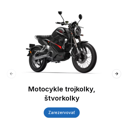
Previous slide
Next 
Motocykle trojkolky,
štvorkolky
Zarezervovať