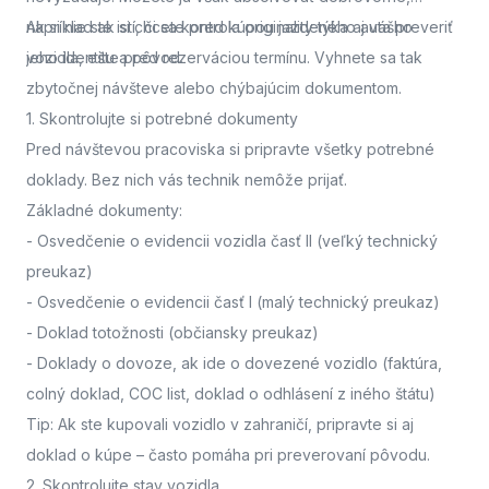
napríklad ak si chcete pred kúpou jazdeného auta preveriť
Ak si nie ste istí, či sa kontrola originality týka aj vášho
jeho identitu a pôvod.
vozidla,
ešte pred rezerváciou termínu. Vyhnete sa tak
zbytočnej návšteve alebo chýbajúcim dokumentom.
1. Skontrolujte si potrebné dokumenty
Pred návštevou pracoviska
si pripravte všetky potrebné
doklady. Bez nich vás technik nemôže prijať.
Základné dokumenty:
-
Osvedčenie o evidencii vozidla časť II
(veľký technický
preukaz)
-
Osvedčenie o evidencii časť I
(malý technický preukaz)
-
Doklad totožnosti
(občiansky preukaz)
-
Doklady o dovoze, ak ide o dovezené vozidlo
(faktúra,
colný doklad, COC list, doklad o odhlásení z iného štátu)
Tip: Ak ste kupovali vozidlo v zahraničí, pripravte si aj
doklad o kúpe – často pomáha pri preverovaní pôvodu.
2. Skontrolujte stav vozidla