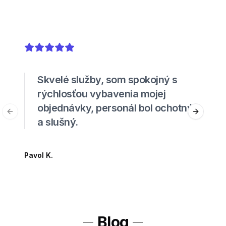
5
out of 5 stars
Skvelé služby, som spokojný s
rýchlosťou vybavenia mojej
objednávky, personál bol ochotný
Previous slide
Next sli
a slušný.
Pavol K.
Blog