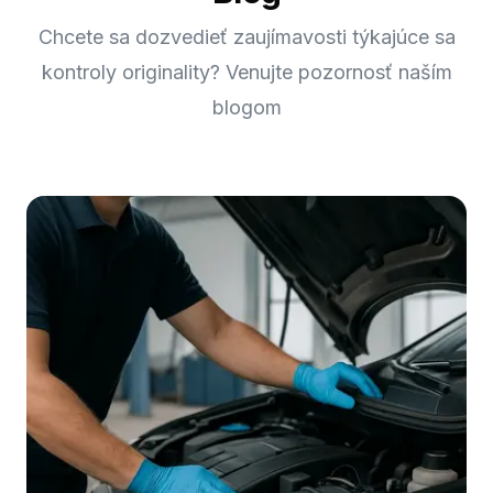
Chcete sa dozvedieť zaujímavosti týkajúce sa
kontroly originality? Venujte pozornosť naším
blogom