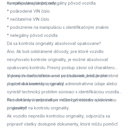
na manipuláciu alebo nelegálny pôvod vozidla.
Komplikovanejšie prípady
* poškodené VIN číslo
* nečitateľné VIN číslo
* podozrenie na manipuláciu s identifikačnými znakmi
* nelegálny pôvod vozidla
Dá sa kontrola originality absolvovať opakovane?
Áno. Ak boli odstránené dôvody, pre ktoré vozidlo
nevyhovelo kontrole originality, je možné absolvovať
opakovanú kontrolu. Presný postup závisí od charakteru
zistených nedostatkov a od požiadaviek príslušného
V praxi sa často stretávame so situáciami, keď je potrebné
pracoviska kontroly originality.
doplniť dokumentáciu, opraviť administratívne údaje alebo
vyriešiť technický problém súvisiaci s identifikáciou vozidla.
Po odstránení nedostatkov môže byť vozidlo opätovne
Aké doklady si pripraviť pri riešení problémov s kontrolou
pristavené na kontrolu originality.
originality?
Ak vozidlo neprešlo kontrolou originality, odporúča sa
pripraviť všetky dostupné dokumenty, ktoré môžu pomôcť