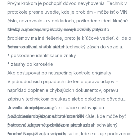
Prvým krokom je pochopiť dôvod nevyhovenia. Technik v
protokole presne uvedie, kde je problém – môže ísť o VIN
číslo, nezrovnalosti v dokladoch, poškodené identifikačné
znaky alebo zásahy do karosérie. Každý z týchto
Medzi najčastejšie dôvody nevyhovenia patria:
problémov má iné riešenie, preto je kľúčové vedieť, či ide o
*
administratívnu chybu alebo technický zásah do vozidla.
* nezrovnalosti v dokladoch
* poškodené identifikačné znaky
* zásahy do karosérie
Ako postupovať po neúspešnej kontrole originality
V jednoduchších prípadoch ide len o opravu údajov –
napríklad doplnenie chýbajúcich dokumentov, opravu
zápisu v technickom preukaze alebo doloženie pôvodu
vozidla. Komplikovanejšie situácie nastávajú pri
Jednoduchšie prípady
poškodenom alebo nečitateľnom VIN čísle, kde môže byť
* doplnenie chýbajúcich dokumentov
potrebné odborné posúdenie alebo zásah schválený
* oprava údajov v technickom preukaze
úradmi. Najvážnejšie prípady sú tie, kde existuje podozrenie
* doloženie pôvodu vozidla