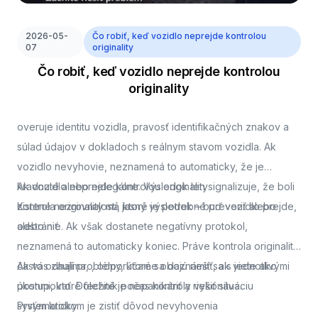
2026-05-
Čo robiť, keď vozidlo neprejde kontrolou
07
originality
Čo robiť, keď vozidlo neprejde kontrolou
originality
overuje identitu vozidla, pravosť identifikačných znakov a
súlad údajov v dokladoch s reálnym stavom vozidla. Ak
vozidlo nevyhovie, neznamená to automaticky, že je
kradnuté alebo nelegálne. Výsledok len signalizuje, že boli
Ak vozidlo neprejde kontrolou originality
zistené nezrovnalosti, ktoré je potrebné preveriť alebo
Kontrola originality má jasný výsledok – buď vozidlo prejde,
odstrániť.
alebo nie. Ak však dostanete negatívny protokol,
neznamená to automaticky koniec. Práve kontrola originality
často odhalí problémy, ktoré sa dajú riešiť, ak viete ako
Ak vás zaujíma,
, odporúčame oboznámiť sa s jednotlivými
postupovať. Dôležité je nepanikáriť a riešiť situáciu
úkonmi, ktoré technik počas kontroly vykonáva.
systematicky.
Prvým krokom je zistiť dôvod nevyhovenia