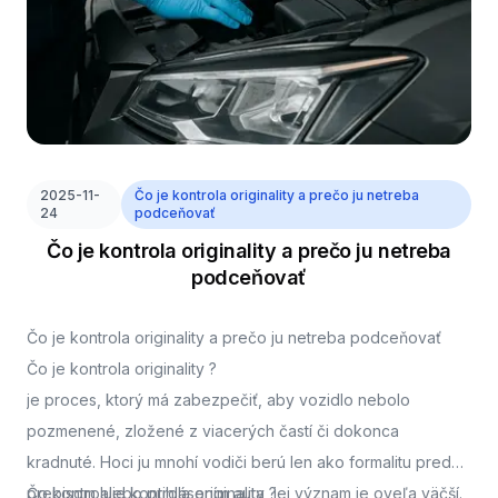
2025-11-
Čo je kontrola originality a prečo ju netreba
24
podceňovať
Čo je kontrola originality a prečo ju netreba
podceňovať
Čo je kontrola originality a prečo ju netreba podceňovať
Čo je kontrola originality ?
je proces, ktorý má zabezpečiť, aby vozidlo nebolo
pozmenené, zložené z viacerých častí či dokonca
kradnuté. Hoci ju mnohí vodiči berú len ako formalitu pred
prepisom alebo prihlásením auta, jej význam je oveľa väčší.
Čo kontroluje kontrola originality ?