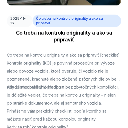
2025-11-
Čo treba na kontrolu originality a ako sa
16
pripraviť
Čo treba na kontrolu originality a ako sa
pripraviť
Čo treba na kontrolu originality a ako sa pripraviť [checklist]
Kontrola originality (KO) je povinná procedúra pri vývoze
alebo dovoze vozidla, ktorá overuje, či vozidlo nie je
pozmenené, kradnuté alebo zložené z rôznych dielov bez
súladu s technickými predpismi.
Aby všetko prebehlo hladko a bez zbytočných komplikácií,
je dôležité vedieť, čo treba na kontrolu originality – nielen
po stránke dokumentov, ale aj samotného vozidla.
Prinášame vám praktický checklist, podľa ktorého sa
môžete riadiť pred každou kontrolou originality.
Kedy sa robí kontrola originality?