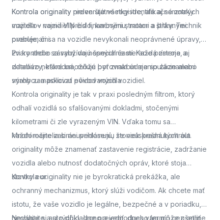
Kontrola originality
Kontrola originality preveruje všetky identifikačné znaky
nielen štátne registre, ale aj samotných
majiteľov vozidiel pred finančnými stratami a právnymi
vozidla – najmä VIN číslo, karosériu, motor a štítky. Technik
problémami.
overuje, či sa na vozidle nevykonali neoprávnené úpravy,
zvary alebo zásahy do nosných častí. Každá zmena, aj
Pri kontrole sa využívajú špeciálne meracie prístroje a
zdanlivo neškodná, môže byť znakom manipulácie alebo
databázy, ktoré umožňujú porovnať údaje so záznamami
snahy zamaskovať pôvod vozidla.
výrobcu a políciou evidovaných vozidiel.
Kontrola originality je tak v praxi posledným filtrom, ktorý
odhalí vozidlá so sfalšovanými dokladmi, stočenými
kilometrami či zle vyrazeným VIN. Vďaka tomu sa
každoročne zabráni prihláseniu stoviek kradnutých áut.
Mnohí majitelia si neuvedomujú, že neúspešná kontrola
originality môže znamenať zastavenie registrácie, zadržanie
vozidla alebo nutnosť dodatočných opráv, ktoré stoja
stovky eur.
Kontrola originality nie je byrokratická prekážka, ale
ochranný mechanizmus, ktorý slúži vodičom. Ak chcete mať
istotu, že vaše vozidlo je legálne, bezpečné a v poriadku,
nechajte si auto dôkladne preveriť.
Neváhajte a
si rýchlo, lacno a jednoducho termín cez online
dnes vám môže ušetriť