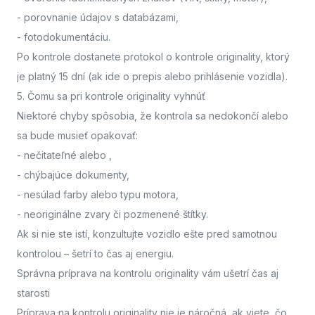
- porovnanie údajov s databázami,
- fotodokumentáciu.
Po kontrole dostanete protokol o kontrole originality, ktorý
je platný 15 dní (ak ide o prepis alebo prihlásenie vozidla).
5. Čomu sa pri kontrole originality vyhnúť
Niektoré chyby spôsobia, že kontrola sa nedokončí alebo
sa bude musieť opakovať:
- nečitateľné alebo
,
- chýbajúce dokumenty,
- nesúlad farby alebo typu motora,
- neoriginálne zvary či pozmenené štítky.
Ak si nie ste istí,
konzultujte vozidlo ešte pred samotnou
kontrolou
– šetrí to čas aj energiu.
Správna príprava na kontrolu originality vám ušetrí čas aj
starosti
Príprava na kontrolu originality nie je náročná, ak viete, čo