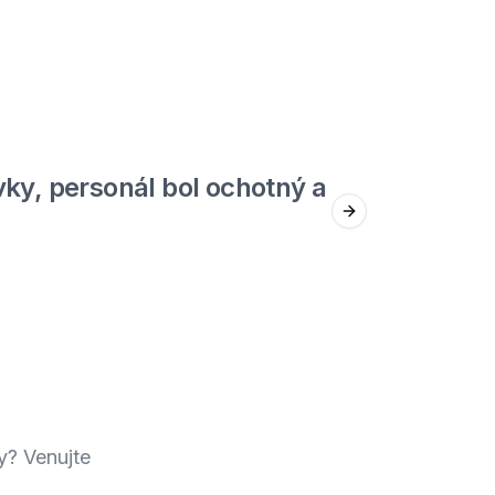
5
out of 5
ky, personál bol ochotný a
Jed
Next slide
Štefan F.
y? Venujte