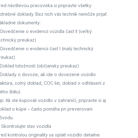
red návštevou pracoviska
si pripravte všetky
otrebné doklady. Bez nich vás technik nemôže prijať.
ákladné dokumenty:
Osvedčenie o evidencii vozidla časť II
(veľký
echnický preukaz)
Osvedčenie o evidencii časť I
(malý technický
reukaz)
Doklad totožnosti
(občiansky preukaz)
Doklady o dovoze, ak ide o dovezené vozidlo
faktúra, colný doklad, COC list, doklad o odhlásení z
ného štátu)
ip: Ak ste kupovali vozidlo v zahraničí, pripravte si aj
oklad o kúpe – často pomáha pri preverovaní
ôvodu.
. Skontrolujte stav vozidla
red kontrolou originality sa oplatí vozidlo detailne