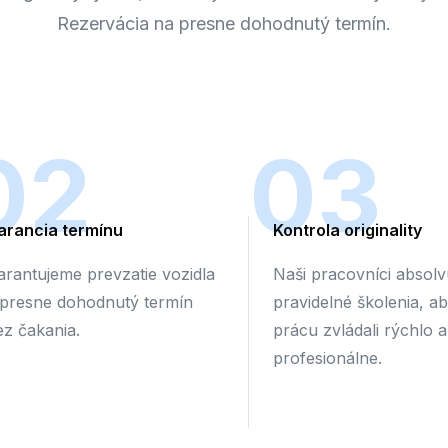
Rezervácia na presne dohodnutý termín.
02
03
arancia termínu
Kontrola originality
arantujeme prevzatie vozidla
Naši pracovníci absolv
 presne dohodnutý termín
pravidelné školenia, a
ez čakania.
prácu zvládali rýchlo a
profesionálne.