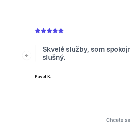
5
out of 5 stars
Skvelé služby, som spokojn
slušný.
Previous slide
Pavol K.
Chcete sa