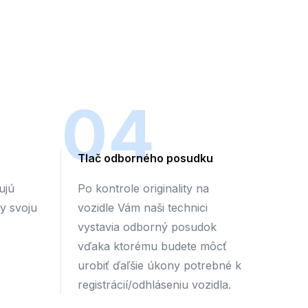
04
Tlač odborného posudku
ujú
Po kontrole originality na
by svoju
vozidle Vám naši technici
vystavia odborný posudok
vďaka ktorému budete môcť
urobiť ďaľšie úkony potrebné k
registrácií/odhláseniu vozidla.