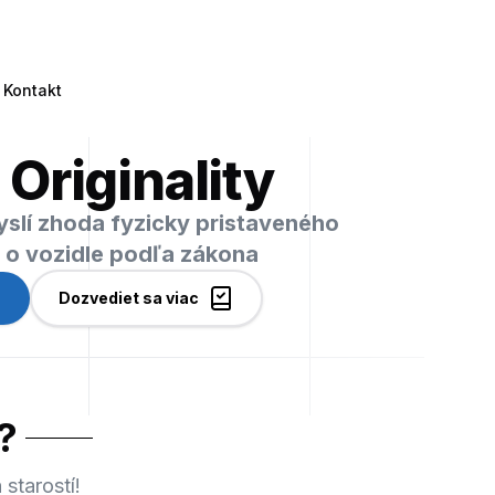
Kontakt
 Originality
myslí zhoda fyzicky pristaveného
i o vozidle podľa zákona
Dozvediet sa viac
?
starostí!