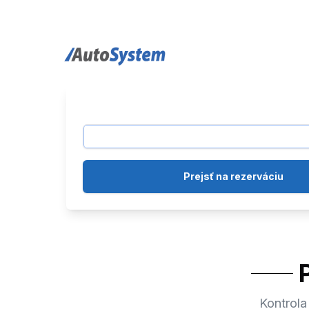
auto-system logo
Prejsť na rezerváciu
Kontrola