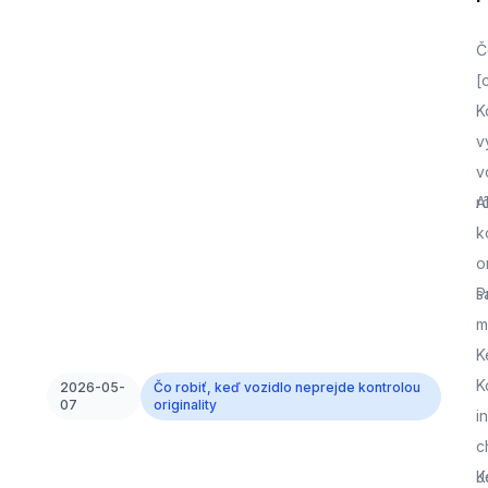
Č
[
K
v
v
r
A
k
o
s
P
m
K
K
2026-05-
Čo robiť, keď vozidlo neprejde kontrolou
07
originality
i
c
J
K