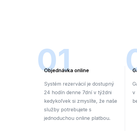
01
Objednávka online
G
Systém rezervácií je dostupný
G
24 hodín denne 7dní v týždni
v
kedykoľvek si zmyslíte, že naše
b
služby potrebujete s
jednoduchou online platbou.