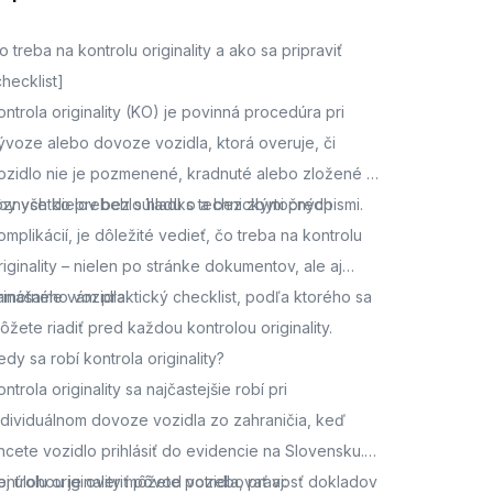
o treba na kontrolu originality a ako sa pripraviť
checklist]
ontrola originality (KO) je povinná procedúra pri
ývoze alebo dovoze vozidla, ktorá overuje, či
ozidlo nie je pozmenené, kradnuté alebo zložené z
ôznych dielov bez súladu s technickými predpismi.
by všetko prebehlo hladko a bez zbytočných
omplikácií, je dôležité vedieť, čo treba na kontrolu
riginality – nielen po stránke dokumentov, ale aj
amotného vozidla.
rinášame vám praktický checklist, podľa ktorého sa
ôžete riadiť pred každou kontrolou originality.
edy sa robí kontrola originality?
ontrola originality sa najčastejšie robí pri
ndividuálnom dovoze vozidla zo zahraničia, keď
hcete vozidlo prihlásiť do evidencie na Slovensku.
ej úlohou je overiť pôvod vozidla, pravosť dokladov
ontrolu originality môžete potrebovať aj: