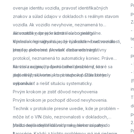
P
overuje identitu vozidla, pravosť identifikačných
p
znakov a súlad údajov v dokladoch s reálnym stavom
Z
vozidla. Ak vozidlo nevyhovie, neznamená to
-
automaticky, že je kradnuté alebo nelegálne.
Ak vozidlo neprejde kontrolou originality
t
Výsledok len signalizuje, že boli zistené nezrovnalosti,
Kontrola originality má jasný výsledok – buď vozidlo
-
ktoré je potrebné preveriť alebo odstrániť.
prejde, alebo nie. Ak však dostanete negatívny
p
protokol, neznamená to automaticky koniec. Práve
-
kontrola originality často odhalí problémy, ktoré sa
Ak vás zaujíma,
, odporúčame oboznámiť sa s
-
dajú riešiť, ak viete ako postupovať. Dôležité je
jednotlivými úkonmi, ktoré technik počas kontroly
(
nepanikáriť a riešiť situáciu systematicky.
vykonáva.
i
Prvým krokom je zistiť dôvod nevyhovenia
T
Prvým krokom je pochopiť dôvod nevyhovenia.
d
Technik v protokole presne uvedie, kde je problém –
p
môže ísť o VIN číslo, nezrovnalosti v dokladoch,
2
poškodené identifikačné znaky alebo zásahy do
Medzi najčastejšie dôvody nevyhovenia patria:
P
karosérie. Každý z týchto problémov má iné riešenie,
*