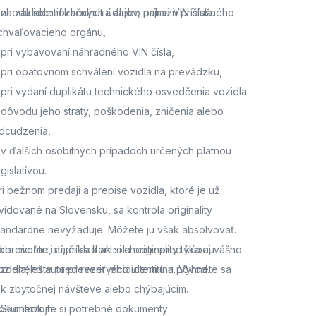
 zhodu identifikačných údajov, najmä VIN čísla.
 na základe rozhodnutia alebo príkazu príslušného
chvaľovacieho orgánu,
 pri vybavovaní náhradného VIN čísla,
 pri opätovnom schválení vozidla na prevádzku,
 pri vydaní duplikátu technického osvedčenia vozidla
 dôvodu jeho straty, poškodenia, zničenia alebo
dcudzenia,
 v ďalších osobitných prípadoch určených platnou
egislatívou.
ri bežnom predaji a prepise vozidla, ktoré je už
vidované na Slovensku, sa kontrola originality
tandardne nevyžaduje. Môžete ju však absolvovať
obrovoľne, napríklad ak si chcete pred kúpou
k si nie ste istí, či sa kontrola originality týka aj vášho
azdeného auta preveriť jeho identitu a pôvod.
ozidla,
ešte pred rezerváciou termínu. Vyhnete sa
ak zbytočnej návšteve alebo chýbajúcim
okumentom.
. Skontrolujte si potrebné dokumenty