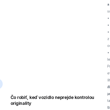
a
•
s
•
•
•
z
o
•
l
P
e
š
d
A
j
v
Čo robiť, keď vozidlo neprejde kontrolou
t
originality
d
1