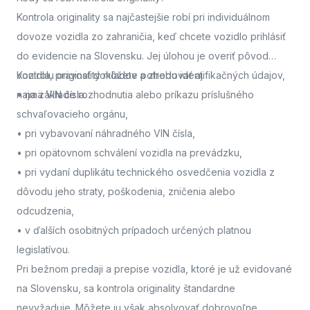
Kontrola originality sa najčastejšie robí pri individuálnom
dovoze vozidla zo zahraničia, keď chcete vozidlo prihlásiť
do evidencie na Slovensku. Jej úlohou je overiť pôvod
vozidla, pravosť dokladov a zhodu identifikačných údajov,
Kontrolu originality môžete potrebovať aj:
najmä VIN čísla.
• na základe rozhodnutia alebo príkazu príslušného
schvaľovacieho orgánu,
• pri vybavovaní náhradného VIN čísla,
• pri opätovnom schválení vozidla na prevádzku,
• pri vydaní duplikátu technického osvedčenia vozidla z
dôvodu jeho straty, poškodenia, zničenia alebo
odcudzenia,
• v ďalších osobitných prípadoch určených platnou
legislatívou.
Pri bežnom predaji a prepise vozidla, ktoré je už evidované
na Slovensku, sa kontrola originality štandardne
nevyžaduje. Môžete ju však absolvovať dobrovoľne,