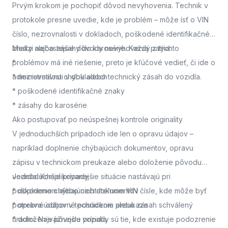
Prvým krokom je pochopiť dôvod nevyhovenia. Technik v
protokole presne uvedie, kde je problém – môže ísť o VIN
číslo, nezrovnalosti v dokladoch, poškodené identifikačné
znaky alebo zásahy do karosérie. Každý z týchto
Medzi najčastejšie dôvody nevyhovenia patria:
problémov má iné riešenie, preto je kľúčové vedieť, či ide o
*
administratívnu chybu alebo technický zásah do vozidla.
* nezrovnalosti v dokladoch
* poškodené identifikačné znaky
* zásahy do karosérie
Ako postupovať po neúspešnej kontrole originality
V jednoduchších prípadoch ide len o opravu údajov –
napríklad doplnenie chýbajúcich dokumentov, opravu
zápisu v technickom preukaze alebo doloženie pôvodu
vozidla. Komplikovanejšie situácie nastávajú pri
Jednoduchšie prípady
poškodenom alebo nečitateľnom VIN čísle, kde môže byť
* doplnenie chýbajúcich dokumentov
potrebné odborné posúdenie alebo zásah schválený
* oprava údajov v technickom preukaze
úradmi. Najvážnejšie prípady sú tie, kde existuje podozrenie
* doloženie pôvodu vozidla