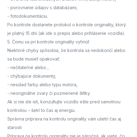
- porovnanie údajov s databázami,
- fotodokumentáciu.
Po kontrole dostanete protokol o kontrole originality, ktorý
je platný 15 dní (ak ide o prepis alebo prihlásenie vozidla).
5. Čomu sa pri kontrole originality vyhnúť
Niektoré chyby spôsobia, že kontrola sa nedokončí alebo
sa bude musieť opakovať:
- nečitateľné alebo
,
- chýbajúce dokumenty,
- nesúlad farby alebo typu motora,
- neoriginálne zvary či pozmenené štítky.
Ak si nie ste istí,
konzultujte vozidlo ešte pred samotnou
kontrolou
– šetrí to čas aj energiu.
Správna príprava na kontrolu originality vám ušetrí čas aj
starosti
Príprava na kontrolu originality nie je náročná, ak viete, čo