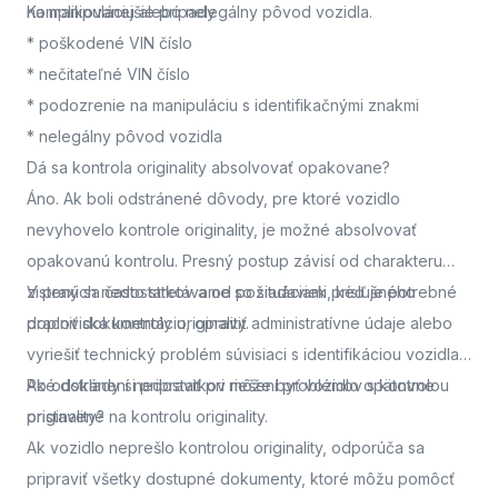
na manipuláciu alebo nelegálny pôvod vozidla.
Komplikovanejšie prípady
* poškodené VIN číslo
* nečitateľné VIN číslo
* podozrenie na manipuláciu s identifikačnými znakmi
* nelegálny pôvod vozidla
Dá sa kontrola originality absolvovať opakovane?
Áno. Ak boli odstránené dôvody, pre ktoré vozidlo
nevyhovelo kontrole originality, je možné absolvovať
opakovanú kontrolu. Presný postup závisí od charakteru
zistených nedostatkov a od požiadaviek príslušného
V praxi sa často stretávame so situáciami, keď je potrebné
pracoviska kontroly originality.
doplniť dokumentáciu, opraviť administratívne údaje alebo
vyriešiť technický problém súvisiaci s identifikáciou vozidla.
Po odstránení nedostatkov môže byť vozidlo opätovne
Aké doklady si pripraviť pri riešení problémov s kontrolou
pristavené na kontrolu originality.
originality?
Ak vozidlo neprešlo kontrolou originality, odporúča sa
pripraviť všetky dostupné dokumenty, ktoré môžu pomôcť