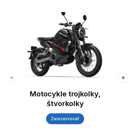
Previous slide
Next 
Motocykle trojkolky,
štvorkolky
Zarezervovať