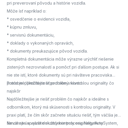
pri preverovaní pôvodu a histórie vozidla.
Môže ísť napríklad o:
* osvedčenie o evidencii vozidla,
* kúpnu zmluvu,
* servisnú dokumentáciu,
* doklady o vykonaných opravách,
* dokumenty preukazujúce pôvod vozidla.
Kompletná dokumentácia môže výrazne urýchliť riešenie
zistených nezrovnalostí a pomôcť pri ďalšom postupe. Ak si
nie ste istí, ktoré dokumenty sú pri návšteve pracoviska
potrebné, prečítajte si podrobný návod
Prečo je dôležité riešiť problém s kontrolou originality čo
.
najskôr
Najdôležitejšie je riešiť problém čo najskôr a ideálne s
odborníkom, ktorý má skúsenosti s kontrolou originality. V
praxi platí, že čím skôr začnete situáciu riešiť, tým väčšia je
šanca na úspešné dokončenie procesu. Negatívny
Neváhajte a využite služby kontroly originality AutoSystem,