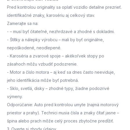
Pred kontrolou originality sa oplatí vozidlo detailne prezrieť.
identifikačné znaky, karosériu aj celkový stav.
Zamerajte sa na:
-
– musí byť čitateľné, nezhrdzavé a zhodné s dokladmi.
- Štítky a nálepky výrobcu
– mali by byť originálne,
nepoškodené, neodlepené.
- Karoséria a zvarové spoje
– akékoľvek stopy po
zásahoch môžu vzbudiť podozrenie.
- Motor a číslo motora
– aj keď sa dnes často neeviduje,
jeho identifikácia môže byť potrebná.
- Sklo, svetlá, disky
– zhodné typy, žiadne podozrivé
výmeny.
Odporúčanie: Auto pred kontrolou umyte (najmä motorový
priestor a prahy). Technici musia čísla a znaky čítať jasne –
špina alebo prach môže celý proces zbytočne predĺžiť.
3. Overte si zhody údajov