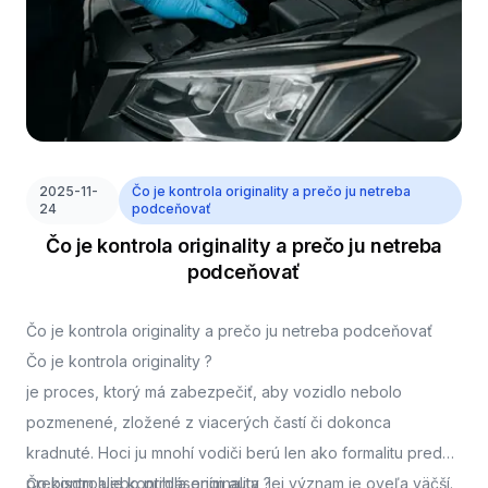
2025-11-
Čo je kontrola originality a prečo ju netreba
24
podceňovať
Čo je kontrola originality a prečo ju netreba
podceňovať
Čo je kontrola originality a prečo ju netreba podceňovať
Čo je kontrola originality ?
je proces, ktorý má zabezpečiť, aby vozidlo nebolo
pozmenené, zložené z viacerých častí či dokonca
kradnuté. Hoci ju mnohí vodiči berú len ako formalitu pred
prepisom alebo prihlásením auta, jej význam je oveľa väčší.
Čo kontroluje kontrola originality ?