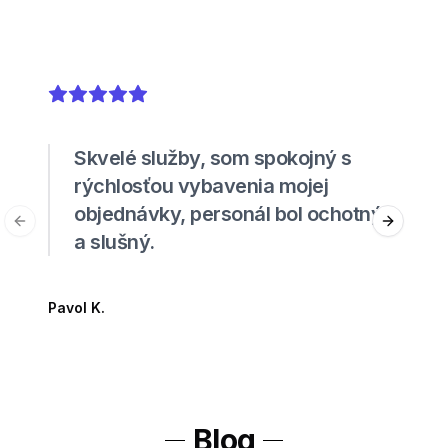
5
out of 5 stars
Skvelé služby, som spokojný s
rýchlosťou vybavenia mojej
objednávky, personál bol ochotný
Previous slide
Next sli
a slušný.
Pavol K.
Blog