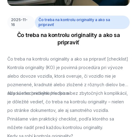
2025-11-
Čo treba na kontrolu originality a ako sa
16
pripraviť
Čo treba na kontrolu originality a ako sa
pripraviť
Čo treba na kontrolu originality a ako sa pripraviť [checklist]
Kontrola originality (KO) je povinná procedúra pri vývoze
alebo dovoze vozidla, ktorá overuje, či vozidlo nie je
pozmenené, kradnuté alebo zložené z rôznych dielov bez
súladu s technickými predpismi.
Aby všetko prebehlo hladko a bez zbytočných komplikácií,
je dôležité vedieť, čo treba na kontrolu originality – nielen
po stránke dokumentov, ale aj samotného vozidla.
Prinášame vám praktický checklist, podľa ktorého sa
môžete riadiť pred každou kontrolou originality.
Kedy sa robí kontrola originality?