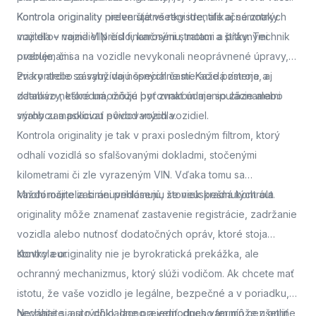
Kontrola originality
Kontrola originality preveruje všetky identifikačné znaky
nielen štátne registre, ale aj samotných
majiteľov vozidiel pred finančnými stratami a právnymi
vozidla – najmä VIN číslo, karosériu, motor a štítky. Technik
problémami.
overuje, či sa na vozidle nevykonali neoprávnené úpravy,
zvary alebo zásahy do nosných častí. Každá zmena, aj
Pri kontrole sa využívajú špeciálne meracie prístroje a
zdanlivo neškodná, môže byť znakom manipulácie alebo
databázy, ktoré umožňujú porovnať údaje so záznamami
snahy zamaskovať pôvod vozidla.
výrobcu a políciou evidovaných vozidiel.
Kontrola originality je tak v praxi posledným filtrom, ktorý
odhalí vozidlá so sfalšovanými dokladmi, stočenými
kilometrami či zle vyrazeným VIN. Vďaka tomu sa
každoročne zabráni prihláseniu stoviek kradnutých áut.
Mnohí majitelia si neuvedomujú, že neúspešná kontrola
originality môže znamenať zastavenie registrácie, zadržanie
vozidla alebo nutnosť dodatočných opráv, ktoré stoja
stovky eur.
Kontrola originality nie je byrokratická prekážka, ale
ochranný mechanizmus, ktorý slúži vodičom. Ak chcete mať
istotu, že vaše vozidlo je legálne, bezpečné a v poriadku,
nechajte si auto dôkladne preveriť.
Neváhajte a
si rýchlo, lacno a jednoducho termín cez online
dnes vám môže ušetriť