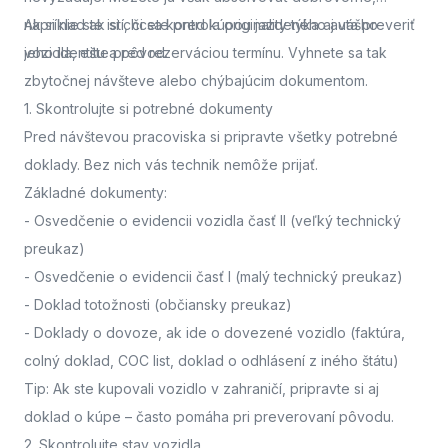
napríklad ak si chcete pred kúpou jazdeného auta preveriť
Ak si nie ste istí, či sa kontrola originality týka aj vášho
jeho identitu a pôvod.
vozidla,
ešte pred rezerváciou termínu. Vyhnete sa tak
zbytočnej návšteve alebo chýbajúcim dokumentom.
1. Skontrolujte si potrebné dokumenty
Pred návštevou pracoviska
si pripravte všetky potrebné
doklady. Bez nich vás technik nemôže prijať.
Základné dokumenty:
-
Osvedčenie o evidencii vozidla časť II
(veľký technický
preukaz)
-
Osvedčenie o evidencii časť I
(malý technický preukaz)
-
Doklad totožnosti
(občiansky preukaz)
-
Doklady o dovoze, ak ide o dovezené vozidlo
(faktúra,
colný doklad, COC list, doklad o odhlásení z iného štátu)
Tip: Ak ste kupovali vozidlo v zahraničí, pripravte si aj
doklad o kúpe – často pomáha pri preverovaní pôvodu.
2. Skontrolujte stav vozidla