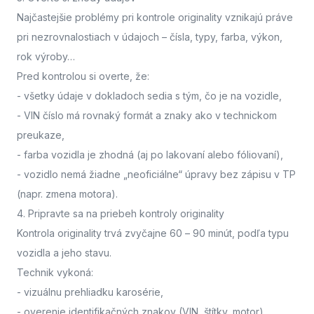
Najčastejšie problémy pri kontrole originality vznikajú práve
pri nezrovnalostiach v údajoch – čísla, typy, farba, výkon,
rok výroby…
Pred kontrolou si overte, že:
- všetky údaje v dokladoch sedia s tým, čo je na vozidle,
- VIN číslo má rovnaký formát a znaky ako v technickom
preukaze,
- farba vozidla je zhodná (aj po lakovaní alebo fóliovaní),
- vozidlo nemá žiadne „neoficiálne“ úpravy bez zápisu v TP
(napr. zmena motora).
4. Pripravte sa na priebeh kontroly originality
Kontrola originality trvá zvyčajne 60 – 90 minút
, podľa typu
vozidla a jeho stavu.
Technik vykoná:
- vizuálnu prehliadku karosérie,
- overenie identifikačných znakov (VIN, štítky, motor),