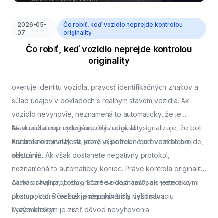
2026-05-
Čo robiť, keď vozidlo neprejde kontrolou
07
originality
Čo robiť, keď vozidlo neprejde kontrolou
originality
overuje identitu vozidla, pravosť identifikačných znakov a
súlad údajov v dokladoch s reálnym stavom vozidla. Ak
vozidlo nevyhovie, neznamená to automaticky, že je
kradnuté alebo nelegálne. Výsledok len signalizuje, že boli
Ak vozidlo neprejde kontrolou originality
zistené nezrovnalosti, ktoré je potrebné preveriť alebo
Kontrola originality má jasný výsledok – buď vozidlo prejde,
odstrániť.
alebo nie. Ak však dostanete negatívny protokol,
neznamená to automaticky koniec. Práve kontrola originality
často odhalí problémy, ktoré sa dajú riešiť, ak viete ako
Ak vás zaujíma,
, odporúčame oboznámiť sa s jednotlivými
postupovať. Dôležité je nepanikáriť a riešiť situáciu
úkonmi, ktoré technik počas kontroly vykonáva.
systematicky.
Prvým krokom je zistiť dôvod nevyhovenia