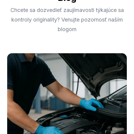
Chcete sa dozvedieť zaujímavosti týkajúce sa
kontroly originality? Venujte pozornosť naším
blogom