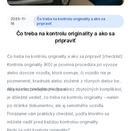
2025-11-
Čo treba na kontrolu originality a ako sa
16
pripraviť
Čo treba na kontrolu originality a ako sa
pripraviť
Čo treba na kontrolu originality a ako sa pripraviť [checklist]
Kontrola originality (KO) je povinná procedúra pri vývoze
alebo dovoze vozidla, ktorá overuje, či vozidlo nie je
pozmenené, kradnuté alebo zložené z rôznych dielov bez
súladu s technickými predpismi.
Aby všetko prebehlo hladko a bez zbytočných komplikácií,
je dôležité vedieť, čo treba na kontrolu originality – nielen
po stránke dokumentov, ale aj samotného vozidla.
Prinášame vám praktický checklist, podľa ktorého sa
môžete riadiť pred každou kontrolou originality.
Kedy sa robí kontrola originality?