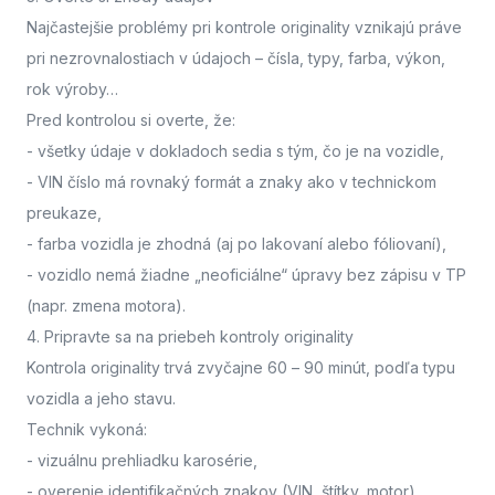
Najčastejšie problémy pri kontrole originality vznikajú práve
pri nezrovnalostiach v údajoch – čísla, typy, farba, výkon,
rok výroby…
Pred kontrolou si overte, že:
- všetky údaje v dokladoch sedia s tým, čo je na vozidle,
- VIN číslo má rovnaký formát a znaky ako v technickom
preukaze,
- farba vozidla je zhodná (aj po lakovaní alebo fóliovaní),
- vozidlo nemá žiadne „neoficiálne“ úpravy bez zápisu v TP
(napr. zmena motora).
4. Pripravte sa na priebeh kontroly originality
Kontrola originality trvá zvyčajne 60 – 90 minút
, podľa typu
vozidla a jeho stavu.
Technik vykoná:
- vizuálnu prehliadku karosérie,
- overenie identifikačných znakov (VIN, štítky, motor),