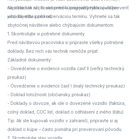
napríklad ak si chcete pred kúpou jazdeného auta preveriť
Ak si nie ste istí, či sa kontrola originality týka aj vášho
jeho identitu a pôvod.
vozidla,
ešte pred rezerváciou termínu. Vyhnete sa tak
zbytočnej návšteve alebo chýbajúcim dokumentom.
1. Skontrolujte si potrebné dokumenty
Pred návštevou pracoviska
si pripravte všetky potrebné
doklady. Bez nich vás technik nemôže prijať.
Základné dokumenty:
-
Osvedčenie o evidencii vozidla časť II
(veľký technický
preukaz)
-
Osvedčenie o evidencii časť I
(malý technický preukaz)
-
Doklad totožnosti
(občiansky preukaz)
-
Doklady o dovoze, ak ide o dovezené vozidlo
(faktúra,
colný doklad, COC list, doklad o odhlásení z iného štátu)
Tip: Ak ste kupovali vozidlo v zahraničí, pripravte si aj
doklad o kúpe – často pomáha pri preverovaní pôvodu.
2. Skontrolujte stav vozidla