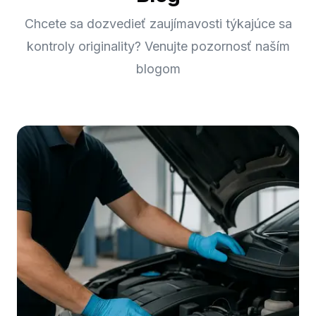
Chcete sa dozvedieť zaujímavosti týkajúce sa
kontroly originality? Venujte pozornosť naším
blogom