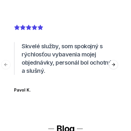
5
out of 5 stars
Skvelé služby, som spokojný s
rýchlosťou vybavenia mojej
objednávky, personál bol ochotný
Previous slide
Next sli
a slušný.
Pavol K.
Blog