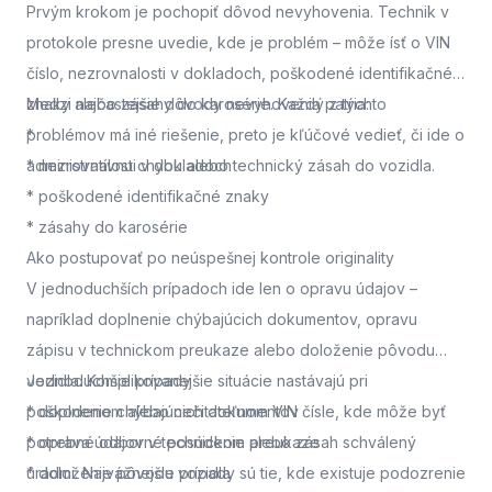
Prvým krokom je pochopiť dôvod nevyhovenia. Technik v
protokole presne uvedie, kde je problém – môže ísť o VIN
číslo, nezrovnalosti v dokladoch, poškodené identifikačné
znaky alebo zásahy do karosérie. Každý z týchto
Medzi najčastejšie dôvody nevyhovenia patria:
problémov má iné riešenie, preto je kľúčové vedieť, či ide o
*
administratívnu chybu alebo technický zásah do vozidla.
* nezrovnalosti v dokladoch
* poškodené identifikačné znaky
* zásahy do karosérie
Ako postupovať po neúspešnej kontrole originality
V jednoduchších prípadoch ide len o opravu údajov –
napríklad doplnenie chýbajúcich dokumentov, opravu
zápisu v technickom preukaze alebo doloženie pôvodu
vozidla. Komplikovanejšie situácie nastávajú pri
Jednoduchšie prípady
poškodenom alebo nečitateľnom VIN čísle, kde môže byť
* doplnenie chýbajúcich dokumentov
potrebné odborné posúdenie alebo zásah schválený
* oprava údajov v technickom preukaze
úradmi. Najvážnejšie prípady sú tie, kde existuje podozrenie
* doloženie pôvodu vozidla