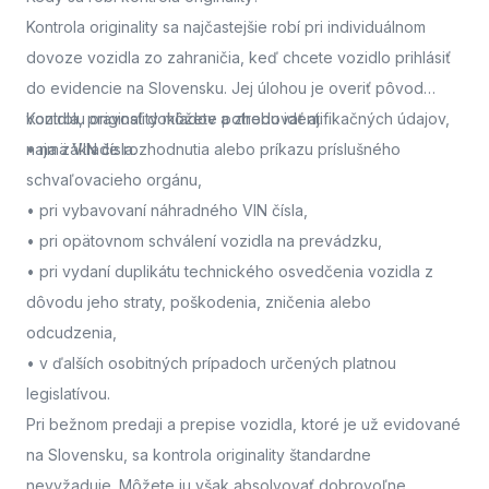
Kontrola originality sa najčastejšie robí pri individuálnom
dovoze vozidla zo zahraničia, keď chcete vozidlo prihlásiť
do evidencie na Slovensku. Jej úlohou je overiť pôvod
vozidla, pravosť dokladov a zhodu identifikačných údajov,
Kontrolu originality môžete potrebovať aj:
najmä VIN čísla.
• na základe rozhodnutia alebo príkazu príslušného
schvaľovacieho orgánu,
• pri vybavovaní náhradného VIN čísla,
• pri opätovnom schválení vozidla na prevádzku,
• pri vydaní duplikátu technického osvedčenia vozidla z
dôvodu jeho straty, poškodenia, zničenia alebo
odcudzenia,
• v ďalších osobitných prípadoch určených platnou
legislatívou.
Pri bežnom predaji a prepise vozidla, ktoré je už evidované
na Slovensku, sa kontrola originality štandardne
nevyžaduje. Môžete ju však absolvovať dobrovoľne,