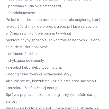
- porovnanie údajov s databázami,
- fotodokumentáciu.
Po kontrole dostanete protokol o kontrole originality, ktorý
je platný 15 dní (ak ide o prepis alebo prihlásenie vozidla).
5. Čomu sa pri kontrole originality vyhnúť
Niektoré chyby spôsobia, že kontrola sa nedokončí alebo
sa bude musieť opakovať:
- nečitateľné alebo
,
- chýbajúce dokumenty,
- nesúlad farby alebo typu motora,
- neoriginálne zvary či pozmenené štítky.
Ak si nie ste istí,
konzultujte vozidlo ešte pred samotnou
kontrolou
– šetrí to čas aj energiu.
Správna príprava na kontrolu originality vám ušetrí čas aj
starosti
Príprava na kontrolu originality nie je náročná, ak viete, čo