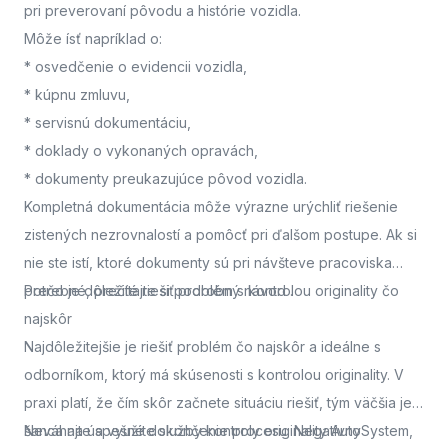
pri preverovaní pôvodu a histórie vozidla.
Môže ísť napríklad o:
* osvedčenie o evidencii vozidla,
* kúpnu zmluvu,
* servisnú dokumentáciu,
* doklady o vykonaných opravách,
* dokumenty preukazujúce pôvod vozidla.
Kompletná dokumentácia môže výrazne urýchliť riešenie
zistených nezrovnalostí a pomôcť pri ďalšom postupe. Ak si
nie ste istí, ktoré dokumenty sú pri návšteve pracoviska
potrebné, prečítajte si podrobný návod
Prečo je dôležité riešiť problém s kontrolou originality čo
.
najskôr
Najdôležitejšie je riešiť problém čo najskôr a ideálne s
odborníkom, ktorý má skúsenosti s kontrolou originality. V
praxi platí, že čím skôr začnete situáciu riešiť, tým väčšia je
šanca na úspešné dokončenie procesu. Negatívny
Neváhajte a využite služby kontroly originality AutoSystem,