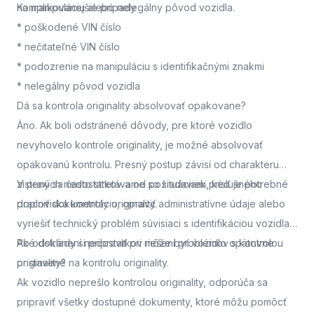
na manipuláciu alebo nelegálny pôvod vozidla.
Komplikovanejšie prípady
* poškodené VIN číslo
* nečitateľné VIN číslo
* podozrenie na manipuláciu s identifikačnými znakmi
* nelegálny pôvod vozidla
Dá sa kontrola originality absolvovať opakovane?
Áno. Ak boli odstránené dôvody, pre ktoré vozidlo
nevyhovelo kontrole originality, je možné absolvovať
opakovanú kontrolu. Presný postup závisí od charakteru
zistených nedostatkov a od požiadaviek príslušného
V praxi sa často stretávame so situáciami, keď je potrebné
pracoviska kontroly originality.
doplniť dokumentáciu, opraviť administratívne údaje alebo
vyriešiť technický problém súvisiaci s identifikáciou vozidla.
Po odstránení nedostatkov môže byť vozidlo opätovne
Aké doklady si pripraviť pri riešení problémov s kontrolou
pristavené na kontrolu originality.
originality?
Ak vozidlo neprešlo kontrolou originality, odporúča sa
pripraviť všetky dostupné dokumenty, ktoré môžu pomôcť