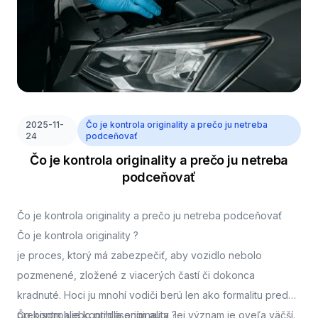
2025-11-
Čo je kontrola originality a prečo ju netreba
24
podceňovať
Čo je kontrola originality a prečo ju netreba
podceňovať
Čo je kontrola originality a prečo ju netreba podceňovať
Čo je kontrola originality ?
je proces, ktorý má zabezpečiť, aby vozidlo nebolo
pozmenené, zložené z viacerých častí či dokonca
kradnuté. Hoci ju mnohí vodiči berú len ako formalitu pred
prepisom alebo prihlásením auta, jej význam je oveľa väčší.
Čo kontroluje kontrola originality ?