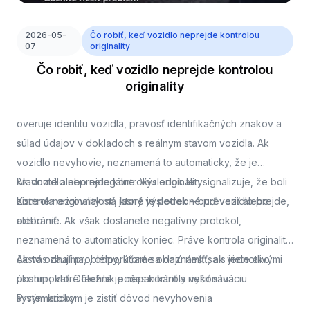
2026-05-
Čo robiť, keď vozidlo neprejde kontrolou
07
originality
Čo robiť, keď vozidlo neprejde kontrolou
originality
overuje identitu vozidla, pravosť identifikačných znakov a
súlad údajov v dokladoch s reálnym stavom vozidla. Ak
vozidlo nevyhovie, neznamená to automaticky, že je
kradnuté alebo nelegálne. Výsledok len signalizuje, že boli
Ak vozidlo neprejde kontrolou originality
zistené nezrovnalosti, ktoré je potrebné preveriť alebo
Kontrola originality má jasný výsledok – buď vozidlo prejde,
odstrániť.
alebo nie. Ak však dostanete negatívny protokol,
neznamená to automaticky koniec. Práve kontrola originality
často odhalí problémy, ktoré sa dajú riešiť, ak viete ako
Ak vás zaujíma,
, odporúčame oboznámiť sa s jednotlivými
postupovať. Dôležité je nepanikáriť a riešiť situáciu
úkonmi, ktoré technik počas kontroly vykonáva.
systematicky.
Prvým krokom je zistiť dôvod nevyhovenia