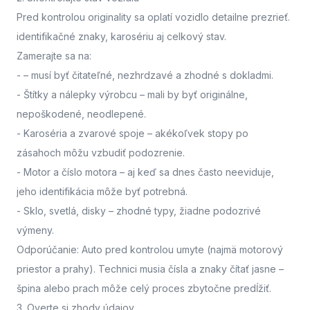
Pred kontrolou originality sa oplatí vozidlo detailne prezrieť.
identifikačné znaky, karosériu aj celkový stav.
Zamerajte sa na:
-
– musí byť čitateľné, nezhrdzavé a zhodné s dokladmi.
- Štítky a nálepky výrobcu
– mali by byť originálne,
nepoškodené, neodlepené.
- Karoséria a zvarové spoje
– akékoľvek stopy po
zásahoch môžu vzbudiť podozrenie.
- Motor a číslo motora
– aj keď sa dnes často neeviduje,
jeho identifikácia môže byť potrebná.
- Sklo, svetlá, disky
– zhodné typy, žiadne podozrivé
výmeny.
Odporúčanie: Auto pred kontrolou umyte (najmä motorový
priestor a prahy). Technici musia čísla a znaky čítať jasne –
špina alebo prach môže celý proces zbytočne predĺžiť.
3. Overte si zhody údajov