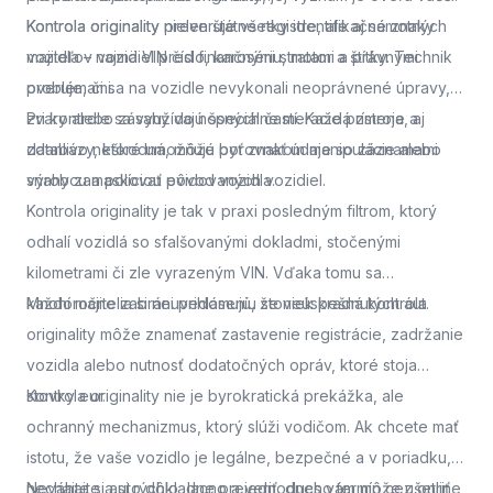
Kontrola originality
Kontrola originality preveruje všetky identifikačné znaky
nielen štátne registre, ale aj samotných
majiteľov vozidiel pred finančnými stratami a právnymi
vozidla – najmä VIN číslo, karosériu, motor a štítky. Technik
problémami.
overuje, či sa na vozidle nevykonali neoprávnené úpravy,
zvary alebo zásahy do nosných častí. Každá zmena, aj
Pri kontrole sa využívajú špeciálne meracie prístroje a
zdanlivo neškodná, môže byť znakom manipulácie alebo
databázy, ktoré umožňujú porovnať údaje so záznamami
snahy zamaskovať pôvod vozidla.
výrobcu a políciou evidovaných vozidiel.
Kontrola originality je tak v praxi posledným filtrom, ktorý
odhalí vozidlá so sfalšovanými dokladmi, stočenými
kilometrami či zle vyrazeným VIN. Vďaka tomu sa
každoročne zabráni prihláseniu stoviek kradnutých áut.
Mnohí majitelia si neuvedomujú, že neúspešná kontrola
originality môže znamenať zastavenie registrácie, zadržanie
vozidla alebo nutnosť dodatočných opráv, ktoré stoja
stovky eur.
Kontrola originality nie je byrokratická prekážka, ale
ochranný mechanizmus, ktorý slúži vodičom. Ak chcete mať
istotu, že vaše vozidlo je legálne, bezpečné a v poriadku,
nechajte si auto dôkladne preveriť.
Neváhajte a
si rýchlo, lacno a jednoducho termín cez online
dnes vám môže ušetriť