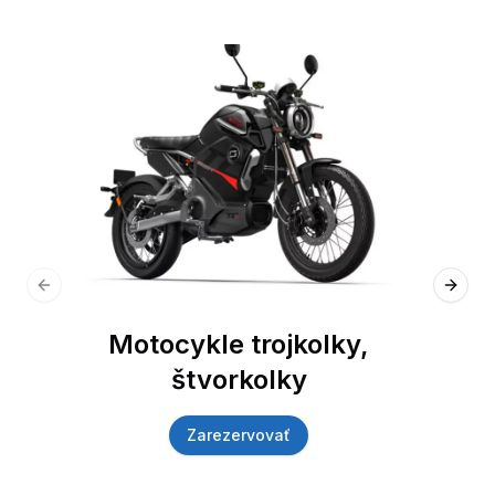
Previous slide
Next 
Motocykle trojkolky,
štvorkolky
Zarezervovať