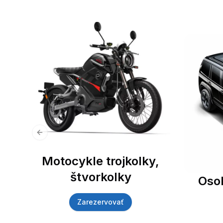
Previous slide
Motocykle trojkolky,
štvorkolky
Oso
Zarezervovať