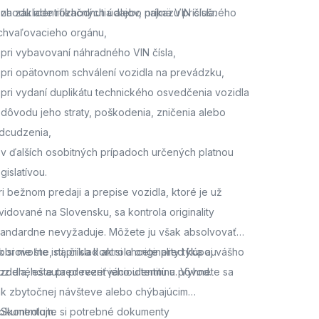
 zhodu identifikačných údajov, najmä VIN čísla.
 na základe rozhodnutia alebo príkazu príslušného
chvaľovacieho orgánu,
 pri vybavovaní náhradného VIN čísla,
 pri opätovnom schválení vozidla na prevádzku,
 pri vydaní duplikátu technického osvedčenia vozidla
 dôvodu jeho straty, poškodenia, zničenia alebo
dcudzenia,
 v ďalších osobitných prípadoch určených platnou
egislatívou.
ri bežnom predaji a prepise vozidla, ktoré je už
vidované na Slovensku, sa kontrola originality
tandardne nevyžaduje. Môžete ju však absolvovať
obrovoľne, napríklad ak si chcete pred kúpou
k si nie ste istí, či sa kontrola originality týka aj vášho
azdeného auta preveriť jeho identitu a pôvod.
ozidla,
ešte pred rezerváciou termínu. Vyhnete sa
ak zbytočnej návšteve alebo chýbajúcim
okumentom.
. Skontrolujte si potrebné dokumenty