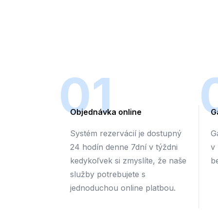
01
Objednávka online
G
Systém rezervácií je dostupný
G
24 hodín denne 7dní v týždni
v
kedykoľvek si zmyslíte, že naše
b
služby potrebujete s
jednoduchou online platbou.