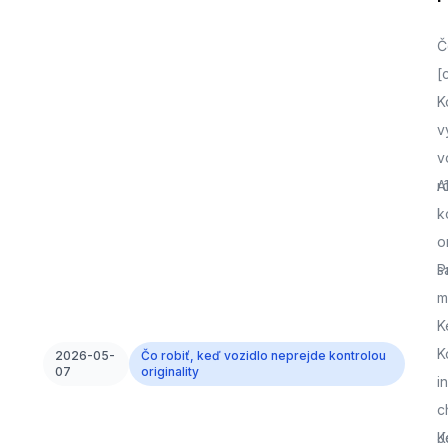
Č
[
K
v
v
r
A
k
o
s
P
m
K
K
2026-05-
Čo robiť, keď vozidlo neprejde kontrolou
07
originality
i
c
J
K