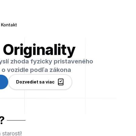
Kontakt
 Originality
myslí zhoda fyzicky pristaveného
i o vozidle podľa zákona
Dozvediet sa viac
?
starostí!