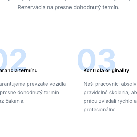
Rezervácia na presne dohodnutý termín.
02
03
arancia termínu
Kontrola originality
arantujeme prevzatie vozidla
Naši pracovníci absolv
 presne dohodnutý termín
pravidelné školenia, a
ez čakania.
prácu zvládali rýchlo a
profesionálne.