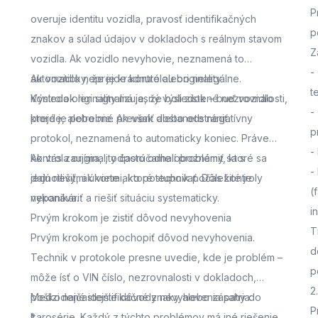
P
overuje identitu vozidla, pravosť identifikačných
p
znakov a súlad údajov v dokladoch s reálnym stavom
Z
vozidla. Ak vozidlo nevyhovie, neznamená to
-
automaticky, že je kradnuté alebo nelegálne.
Ak vozidlo neprejde kontrolou originality
t
Výsledok len signalizuje, že boli zistené nezrovnalosti,
Kontrola originality má jasný výsledok – buď vozidlo
-
ktoré je potrebné preveriť alebo odstrániť.
prejde, alebo nie. Ak však dostanete negatívny
p
protokol, neznamená to automaticky koniec. Práve
-
kontrola originality často odhalí problémy, ktoré sa
Ak vás zaujíma,
, odporúčame oboznámiť sa s
-
dajú riešiť, ak viete ako postupovať. Dôležité je
jednotlivými úkonmi, ktoré technik počas kontroly
(
nepanikáriť a riešiť situáciu systematicky.
vykonáva.
i
Prvým krokom je zistiť dôvod nevyhovenia
T
Prvým krokom je pochopiť dôvod nevyhovenia.
d
Technik v protokole presne uvedie, kde je problém –
p
môže ísť o VIN číslo, nezrovnalosti v dokladoch,
2
poškodené identifikačné znaky alebo zásahy do
Medzi najčastejšie dôvody nevyhovenia patria:
P
karosérie. Každý z týchto problémov má iné riešenie,
*