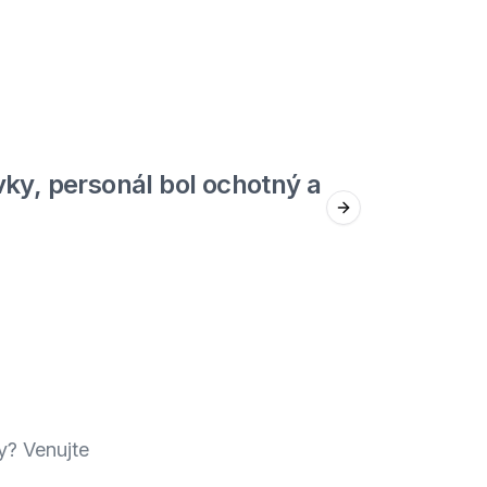
5
out of 5
ky, personál bol ochotný a
Jed
Next slide
Štefan F.
y? Venujte