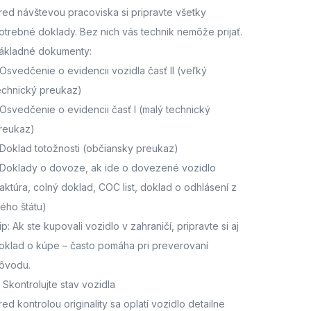
red návštevou pracoviska
si pripravte všetky
otrebné doklady. Bez nich vás technik nemôže prijať.
ákladné dokumenty:
Osvedčenie o evidencii vozidla časť II
(veľký
echnický preukaz)
Osvedčenie o evidencii časť I
(malý technický
reukaz)
Doklad totožnosti
(občiansky preukaz)
Doklady o dovoze, ak ide o dovezené vozidlo
faktúra, colný doklad, COC list, doklad o odhlásení z
ného štátu)
ip: Ak ste kupovali vozidlo v zahraničí, pripravte si aj
oklad o kúpe – často pomáha pri preverovaní
ôvodu.
. Skontrolujte stav vozidla
red kontrolou originality sa oplatí vozidlo detailne