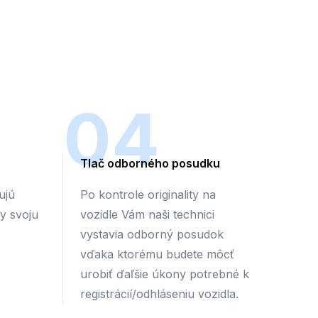
04
Tlač odborného posudku
ujú
Po kontrole originality na
by svoju
vozidle Vám naši technici
vystavia odborný posudok
vďaka ktorému budete môcť
urobiť ďaľšie úkony potrebné k
registrácií/odhláseniu vozidla.