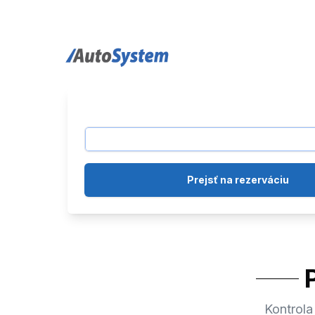
auto-system logo
Prejsť na rezerváciu
Kontrola