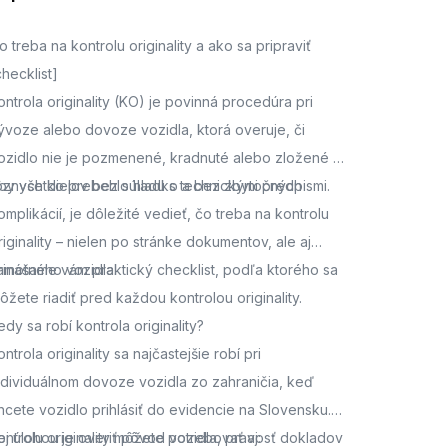
o treba na kontrolu originality a ako sa pripraviť
checklist]
ontrola originality (KO) je povinná procedúra pri
ývoze alebo dovoze vozidla, ktorá overuje, či
ozidlo nie je pozmenené, kradnuté alebo zložené z
ôznych dielov bez súladu s technickými predpismi.
by všetko prebehlo hladko a bez zbytočných
omplikácií, je dôležité vedieť, čo treba na kontrolu
riginality – nielen po stránke dokumentov, ale aj
amotného vozidla.
rinášame vám praktický checklist, podľa ktorého sa
ôžete riadiť pred každou kontrolou originality.
edy sa robí kontrola originality?
ontrola originality sa najčastejšie robí pri
ndividuálnom dovoze vozidla zo zahraničia, keď
hcete vozidlo prihlásiť do evidencie na Slovensku.
ej úlohou je overiť pôvod vozidla, pravosť dokladov
ontrolu originality môžete potrebovať aj: