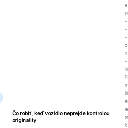
a
•
s
•
•
•
z
o
•
l
P
e
š
d
A
j
v
Čo robiť, keď vozidlo neprejde kontrolou
t
originality
d
1