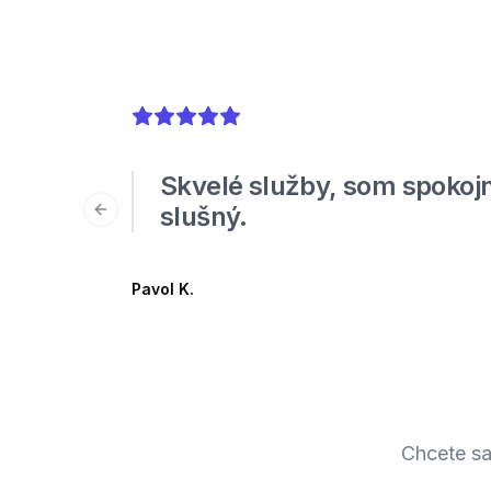
5
out of 5 stars
Skvelé služby, som spokojn
slušný.
Previous slide
Pavol K.
Chcete sa