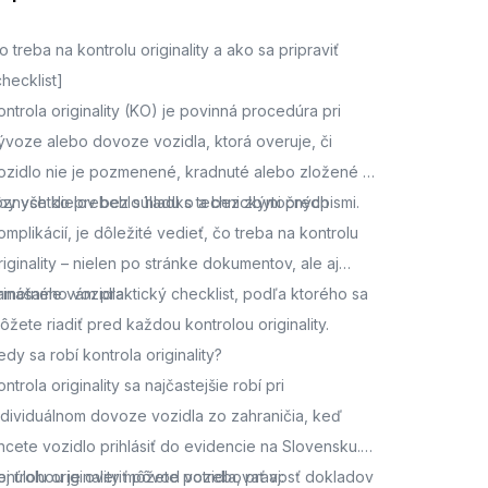
o treba na kontrolu originality a ako sa pripraviť
checklist]
ontrola originality (KO) je povinná procedúra pri
ývoze alebo dovoze vozidla, ktorá overuje, či
ozidlo nie je pozmenené, kradnuté alebo zložené z
ôznych dielov bez súladu s technickými predpismi.
by všetko prebehlo hladko a bez zbytočných
omplikácií, je dôležité vedieť, čo treba na kontrolu
riginality – nielen po stránke dokumentov, ale aj
amotného vozidla.
rinášame vám praktický checklist, podľa ktorého sa
ôžete riadiť pred každou kontrolou originality.
edy sa robí kontrola originality?
ontrola originality sa najčastejšie robí pri
ndividuálnom dovoze vozidla zo zahraničia, keď
hcete vozidlo prihlásiť do evidencie na Slovensku.
ej úlohou je overiť pôvod vozidla, pravosť dokladov
ontrolu originality môžete potrebovať aj: