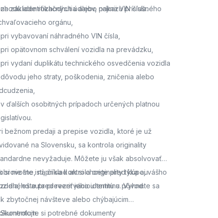
 zhodu identifikačných údajov, najmä VIN čísla.
 na základe rozhodnutia alebo príkazu príslušného
chvaľovacieho orgánu,
 pri vybavovaní náhradného VIN čísla,
 pri opätovnom schválení vozidla na prevádzku,
 pri vydaní duplikátu technického osvedčenia vozidla
 dôvodu jeho straty, poškodenia, zničenia alebo
dcudzenia,
 v ďalších osobitných prípadoch určených platnou
egislatívou.
ri bežnom predaji a prepise vozidla, ktoré je už
vidované na Slovensku, sa kontrola originality
tandardne nevyžaduje. Môžete ju však absolvovať
obrovoľne, napríklad ak si chcete pred kúpou
k si nie ste istí, či sa kontrola originality týka aj vášho
azdeného auta preveriť jeho identitu a pôvod.
ozidla,
ešte pred rezerváciou termínu. Vyhnete sa
ak zbytočnej návšteve alebo chýbajúcim
okumentom.
. Skontrolujte si potrebné dokumenty