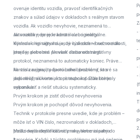
P
overuje identitu vozidla, pravosť identifikačných
p
znakov a súlad údajov v dokladoch s reálnym stavom
Z
vozidla. Ak vozidlo nevyhovie, neznamená to
-
automaticky, že je kradnuté alebo nelegálne.
Ak vozidlo neprejde kontrolou originality
t
Výsledok len signalizuje, že boli zistené nezrovnalosti,
Kontrola originality má jasný výsledok – buď vozidlo
-
ktoré je potrebné preveriť alebo odstrániť.
prejde, alebo nie. Ak však dostanete negatívny
p
protokol, neznamená to automaticky koniec. Práve
-
kontrola originality často odhalí problémy, ktoré sa
Ak vás zaujíma,
, odporúčame oboznámiť sa s
-
dajú riešiť, ak viete ako postupovať. Dôležité je
jednotlivými úkonmi, ktoré technik počas kontroly
(
nepanikáriť a riešiť situáciu systematicky.
vykonáva.
i
Prvým krokom je zistiť dôvod nevyhovenia
T
Prvým krokom je pochopiť dôvod nevyhovenia.
d
Technik v protokole presne uvedie, kde je problém –
p
môže ísť o VIN číslo, nezrovnalosti v dokladoch,
2
poškodené identifikačné znaky alebo zásahy do
Medzi najčastejšie dôvody nevyhovenia patria:
P
karosérie. Každý z týchto problémov má iné riešenie,
*