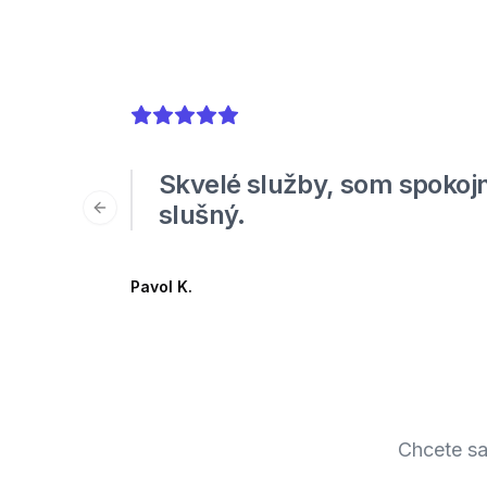
5
out of 5 stars
Skvelé služby, som spokojn
slušný.
Previous slide
Pavol K.
Chcete sa