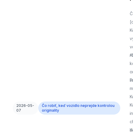
Č
[
K
v
v
r
A
k
o
s
P
m
K
K
2026-05-
Čo robiť, keď vozidlo neprejde kontrolou
07
originality
i
c
J
K