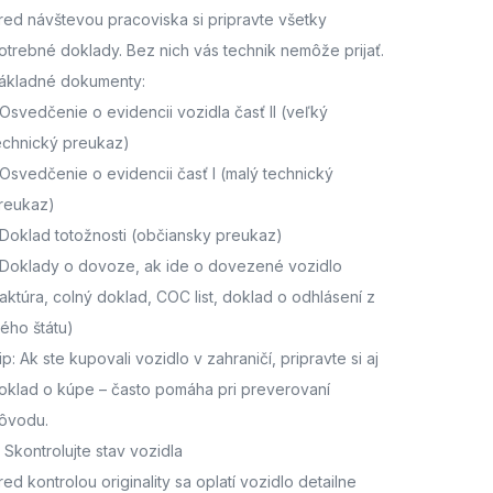
red návštevou pracoviska
si pripravte všetky
otrebné doklady. Bez nich vás technik nemôže prijať.
ákladné dokumenty:
Osvedčenie o evidencii vozidla časť II
(veľký
echnický preukaz)
Osvedčenie o evidencii časť I
(malý technický
reukaz)
Doklad totožnosti
(občiansky preukaz)
Doklady o dovoze, ak ide o dovezené vozidlo
faktúra, colný doklad, COC list, doklad o odhlásení z
ného štátu)
ip: Ak ste kupovali vozidlo v zahraničí, pripravte si aj
oklad o kúpe – často pomáha pri preverovaní
ôvodu.
. Skontrolujte stav vozidla
red kontrolou originality sa oplatí vozidlo detailne