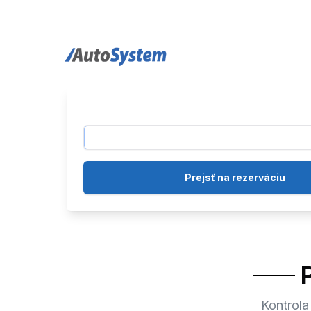
auto-system logo
Prejsť na rezerváciu
Kontrola