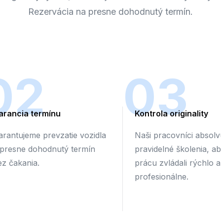
Rezervácia na presne dohodnutý termín.
02
03
arancia termínu
Kontrola originality
arantujeme prevzatie vozidla
Naši pracovníci absolv
 presne dohodnutý termín
pravidelné školenia, a
ez čakania.
prácu zvládali rýchlo a
profesionálne.