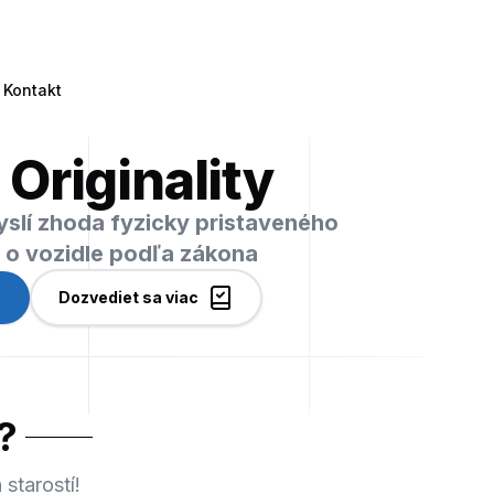
Kontakt
 Originality
myslí zhoda fyzicky pristaveného
i o vozidle podľa zákona
Dozvediet sa viac
?
starostí!