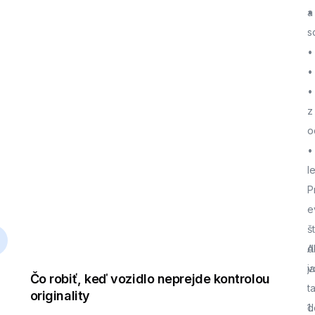
a
•
s
•
•
•
z
o
•
l
P
e
š
d
A
j
v
Čo robiť, keď vozidlo neprejde kontrolou
t
originality
d
1