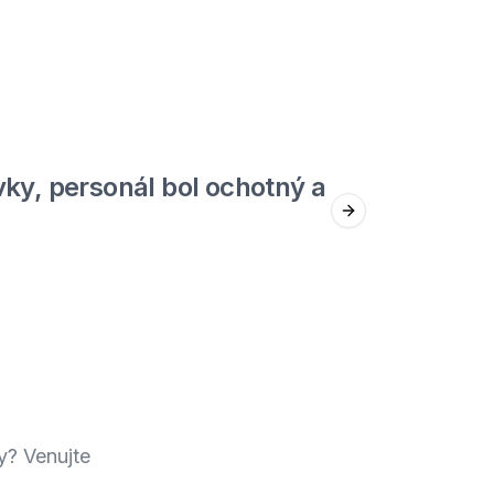
5
out of 5
ky, personál bol ochotný a
Jed
Next slide
Štefan F.
y? Venujte