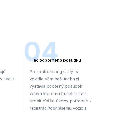
04
Tlač odborného posudku
ujú
Po kontrole originality na
by svoju
vozidle Vám naši technici
vystavia odborný posudok
vďaka ktorému budete môcť
urobiť ďaľšie úkony potrebné k
registrácií/odhláseniu vozidla.