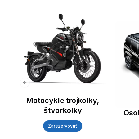
Previous slide
Motocykle trojkolky,
štvorkolky
Oso
Zarezervovať