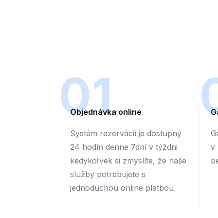
01
Objednávka online
G
Systém rezervácií je dostupný
G
24 hodín denne 7dní v týždni
v
kedykoľvek si zmyslíte, že naše
b
služby potrebujete s
jednoduchou online platbou.