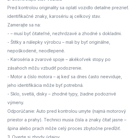
Pred kontrolou originality sa oplatí vozidlo detailne prezrieť.
identifikačné znaky, karosériu aj celkový stav.
Zamerajte sa na:
-
– musí byť čitateľné, nezhrdzavé a zhodné s dokladmi.
- Štítky a nálepky výrobcu
– mali by byť originálne,
nepoškodené, neodlepené.
- Karoséria a zvarové spoje
– akékoľvek stopy po
zásahoch môžu vzbudiť podozrenie.
- Motor a číslo motora
– aj keď sa dnes často neeviduje,
jeho identifikácia môže byť potrebná.
- Sklo, svetlá, disky
– zhodné typy, žiadne podozrivé
výmeny.
Odporúčanie: Auto pred kontrolou umyte (najmä motorový
priestor a prahy). Technici musia čísla a znaky čítať jasne –
špina alebo prach môže celý proces zbytočne predĺžiť.
3. Overte si zhody údajov