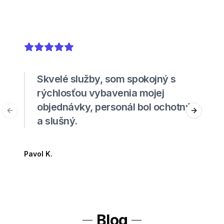
5
out of 5 stars
Skvelé služby, som spokojný s
rýchlosťou vybavenia mojej
objednávky, personál bol ochotný
Previous slide
Next sli
a slušný.
Pavol K.
Blog