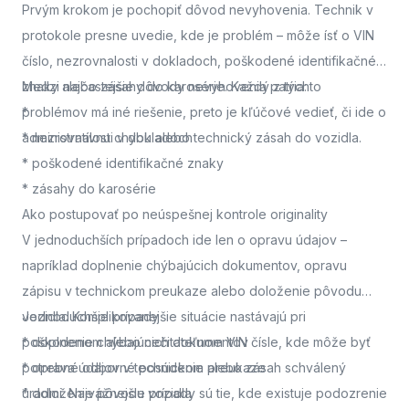
Prvým krokom je pochopiť dôvod nevyhovenia. Technik v
protokole presne uvedie, kde je problém – môže ísť o VIN
číslo, nezrovnalosti v dokladoch, poškodené identifikačné
znaky alebo zásahy do karosérie. Každý z týchto
Medzi najčastejšie dôvody nevyhovenia patria:
problémov má iné riešenie, preto je kľúčové vedieť, či ide o
*
administratívnu chybu alebo technický zásah do vozidla.
* nezrovnalosti v dokladoch
* poškodené identifikačné znaky
* zásahy do karosérie
Ako postupovať po neúspešnej kontrole originality
V jednoduchších prípadoch ide len o opravu údajov –
napríklad doplnenie chýbajúcich dokumentov, opravu
zápisu v technickom preukaze alebo doloženie pôvodu
vozidla. Komplikovanejšie situácie nastávajú pri
Jednoduchšie prípady
poškodenom alebo nečitateľnom VIN čísle, kde môže byť
* doplnenie chýbajúcich dokumentov
potrebné odborné posúdenie alebo zásah schválený
* oprava údajov v technickom preukaze
úradmi. Najvážnejšie prípady sú tie, kde existuje podozrenie
* doloženie pôvodu vozidla