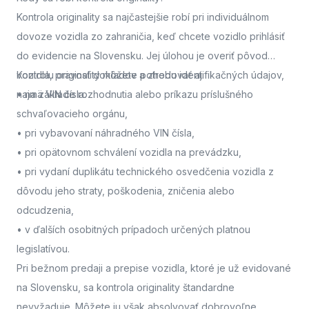
Kontrola originality sa najčastejšie robí pri individuálnom
dovoze vozidla zo zahraničia, keď chcete vozidlo prihlásiť
do evidencie na Slovensku. Jej úlohou je overiť pôvod
vozidla, pravosť dokladov a zhodu identifikačných údajov,
Kontrolu originality môžete potrebovať aj:
najmä VIN čísla.
• na základe rozhodnutia alebo príkazu príslušného
schvaľovacieho orgánu,
• pri vybavovaní náhradného VIN čísla,
• pri opätovnom schválení vozidla na prevádzku,
• pri vydaní duplikátu technického osvedčenia vozidla z
dôvodu jeho straty, poškodenia, zničenia alebo
odcudzenia,
• v ďalších osobitných prípadoch určených platnou
legislatívou.
Pri bežnom predaji a prepise vozidla, ktoré je už evidované
na Slovensku, sa kontrola originality štandardne
nevyžaduje. Môžete ju však absolvovať dobrovoľne,