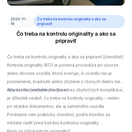
2025-11-
Čo treba na kontrolu originality a ako sa
16
pripraviť
Čo treba na kontrolu originality a ako sa
pripraviť
Čo treba na kontrolu originality a ako sa pripraviť [checklist]
Kontrola originality (KO) je povinná procedúra pri vývoze
alebo dovoze vozidla, ktorá overuje, či vozidlo nie je
pozmenené, kradnuté alebo zložené z rôznych dielov bez
súladu s technickými predpismi.
Aby všetko prebehlo hladko a bez zbytočných komplikácií,
je dôležité vedieť, čo treba na kontrolu originality – nielen
po stránke dokumentov, ale aj samotného vozidla.
Prinášame vám praktický checklist, podľa ktorého sa
môžete riadiť pred každou kontrolou originality.
Kedy sa robí kontrola originality?