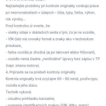
Najčastejšie problémy pri kontrole originality vznikajú práve
pri nezrovnalostiach v údajoch – čísla, typy, farba, výkon,
rok výroby…
Pred kontrolou si overte, že:
- všetky údaje v dokladoch sedia s tým, čo je na vozidle,
- VIN číslo má rovnaký formát a znaky ako v technickom
preukaze,
- farba vozidla je zhodná (aj po lakovaní alebo fóliovaní),
- vozidlo nemá žiadne „neoficiálne“ úpravy bez zápisu v TP
(napr. zmena motora).
4. Pripravte sa na priebeh kontroly originality
Kontrola originality trvá zvyčajne 60 – 90 minút
, podľa typu
vozidla a jeho stavu.
Technik vykoná:
- vizuálnu prehliadku karosérie,
- overenie identifikačných znakov (VIN, štítky, motor),