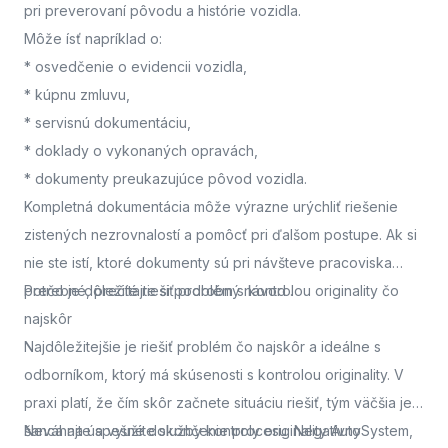
pri preverovaní pôvodu a histórie vozidla.
Môže ísť napríklad o:
* osvedčenie o evidencii vozidla,
* kúpnu zmluvu,
* servisnú dokumentáciu,
* doklady o vykonaných opravách,
* dokumenty preukazujúce pôvod vozidla.
Kompletná dokumentácia môže výrazne urýchliť riešenie
zistených nezrovnalostí a pomôcť pri ďalšom postupe. Ak si
nie ste istí, ktoré dokumenty sú pri návšteve pracoviska
potrebné, prečítajte si podrobný návod
Prečo je dôležité riešiť problém s kontrolou originality čo
.
najskôr
Najdôležitejšie je riešiť problém čo najskôr a ideálne s
odborníkom, ktorý má skúsenosti s kontrolou originality. V
praxi platí, že čím skôr začnete situáciu riešiť, tým väčšia je
šanca na úspešné dokončenie procesu. Negatívny
Neváhajte a využite služby kontroly originality AutoSystem,