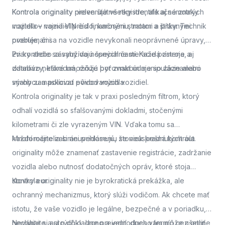
Kontrola originality
Kontrola originality preveruje všetky identifikačné znaky
nielen štátne registre, ale aj samotných
majiteľov vozidiel pred finančnými stratami a právnymi
vozidla – najmä VIN číslo, karosériu, motor a štítky. Technik
problémami.
overuje, či sa na vozidle nevykonali neoprávnené úpravy,
zvary alebo zásahy do nosných častí. Každá zmena, aj
Pri kontrole sa využívajú špeciálne meracie prístroje a
zdanlivo neškodná, môže byť znakom manipulácie alebo
databázy, ktoré umožňujú porovnať údaje so záznamami
snahy zamaskovať pôvod vozidla.
výrobcu a políciou evidovaných vozidiel.
Kontrola originality je tak v praxi posledným filtrom, ktorý
odhalí vozidlá so sfalšovanými dokladmi, stočenými
kilometrami či zle vyrazeným VIN. Vďaka tomu sa
každoročne zabráni prihláseniu stoviek kradnutých áut.
Mnohí majitelia si neuvedomujú, že neúspešná kontrola
originality môže znamenať zastavenie registrácie, zadržanie
vozidla alebo nutnosť dodatočných opráv, ktoré stoja
stovky eur.
Kontrola originality nie je byrokratická prekážka, ale
ochranný mechanizmus, ktorý slúži vodičom. Ak chcete mať
istotu, že vaše vozidlo je legálne, bezpečné a v poriadku,
nechajte si auto dôkladne preveriť.
Neváhajte a
si rýchlo, lacno a jednoducho termín cez online
dnes vám môže ušetriť