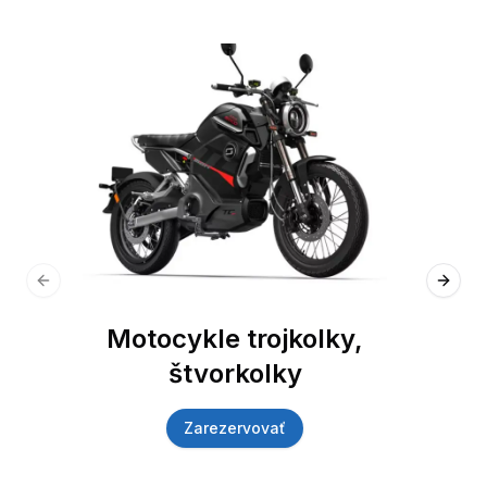
Previous slide
Next 
Motocykle trojkolky,
štvorkolky
Zarezervovať