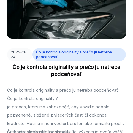
2025-11-
Čo je kontrola originality a prečo ju netreba
24
podceňovať
Čo je kontrola originality a prečo ju netreba
podceňovať
Čo je kontrola originality a prečo ju netreba podceňovať
Čo je kontrola originality ?
je proces, ktorý má zabezpečiť, aby vozidlo nebolo
pozmenené, zložené z viacerých častí či dokonca
kradnuté. Hoci ju mnohí vodiči berú len ako formalitu pred
prepisom alebo prihlásením auta, jej význam je oveľa väčší.
Čo kontroluje kontrola originality ?