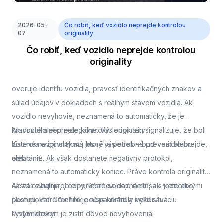
2026-05-
Čo robiť, keď vozidlo neprejde kontrolou
07
originality
Čo robiť, keď vozidlo neprejde kontrolou
originality
overuje identitu vozidla, pravosť identifikačných znakov a
súlad údajov v dokladoch s reálnym stavom vozidla. Ak
vozidlo nevyhovie, neznamená to automaticky, že je
kradnuté alebo nelegálne. Výsledok len signalizuje, že boli
Ak vozidlo neprejde kontrolou originality
zistené nezrovnalosti, ktoré je potrebné preveriť alebo
Kontrola originality má jasný výsledok – buď vozidlo prejde,
odstrániť.
alebo nie. Ak však dostanete negatívny protokol,
neznamená to automaticky koniec. Práve kontrola originality
často odhalí problémy, ktoré sa dajú riešiť, ak viete ako
Ak vás zaujíma,
, odporúčame oboznámiť sa s jednotlivými
postupovať. Dôležité je nepanikáriť a riešiť situáciu
úkonmi, ktoré technik počas kontroly vykonáva.
systematicky.
Prvým krokom je zistiť dôvod nevyhovenia