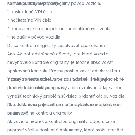
na manipuláciu alebo nelegálny pôvod vozidla.
Komplikovanejšie prípady
* poškodené VIN číslo
* nečitateľné VIN číslo
* podozrenie na manipuláciu s identifikačnými znakmi
* nelegálny pôvod vozidla
Dá sa kontrola originality absolvovať opakovane?
Áno. Ak boli odstránené dôvody, pre ktoré vozidlo
nevyhovelo kontrole originality, je možné absolvovať
opakovanú kontrolu. Presný postup závisí od charakteru
zistených nedostatkov a od požiadaviek príslušného
V praxi sa často stretávame so situáciami, keď je potrebné
pracoviska kontroly originality.
doplniť dokumentáciu, opraviť administratívne údaje alebo
vyriešiť technický problém súvisiaci s identifikáciou vozidla.
Po odstránení nedostatkov môže byť vozidlo opätovne
Aké doklady si pripraviť pri riešení problémov s kontrolou
pristavené na kontrolu originality.
originality?
Ak vozidlo neprešlo kontrolou originality, odporúča sa
pripraviť všetky dostupné dokumenty, ktoré môžu pomôcť