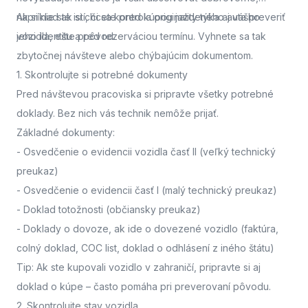
napríklad ak si chcete pred kúpou jazdeného auta preveriť
Ak si nie ste istí, či sa kontrola originality týka aj vášho
jeho identitu a pôvod.
vozidla,
ešte pred rezerváciou termínu. Vyhnete sa tak
zbytočnej návšteve alebo chýbajúcim dokumentom.
1. Skontrolujte si potrebné dokumenty
Pred návštevou pracoviska
si pripravte všetky potrebné
doklady. Bez nich vás technik nemôže prijať.
Základné dokumenty:
-
Osvedčenie o evidencii vozidla časť II
(veľký technický
preukaz)
-
Osvedčenie o evidencii časť I
(malý technický preukaz)
-
Doklad totožnosti
(občiansky preukaz)
-
Doklady o dovoze, ak ide o dovezené vozidlo
(faktúra,
colný doklad, COC list, doklad o odhlásení z iného štátu)
Tip: Ak ste kupovali vozidlo v zahraničí, pripravte si aj
doklad o kúpe – často pomáha pri preverovaní pôvodu.
2. Skontrolujte stav vozidla