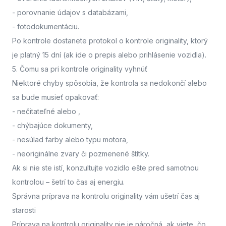
- porovnanie údajov s databázami,
- fotodokumentáciu.
Po kontrole dostanete protokol o kontrole originality, ktorý
je platný 15 dní (ak ide o prepis alebo prihlásenie vozidla).
5. Čomu sa pri kontrole originality vyhnúť
Niektoré chyby spôsobia, že kontrola sa nedokončí alebo
sa bude musieť opakovať:
- nečitateľné alebo
,
- chýbajúce dokumenty,
- nesúlad farby alebo typu motora,
- neoriginálne zvary či pozmenené štítky.
Ak si nie ste istí,
konzultujte vozidlo ešte pred samotnou
kontrolou
– šetrí to čas aj energiu.
Správna príprava na kontrolu originality vám ušetrí čas aj
starosti
Príprava na kontrolu originality nie je náročná, ak viete, čo