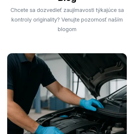
Chcete sa dozvedieť zaujímavosti týkajúce sa
kontroly originality? Venujte pozornosť naším
blogom