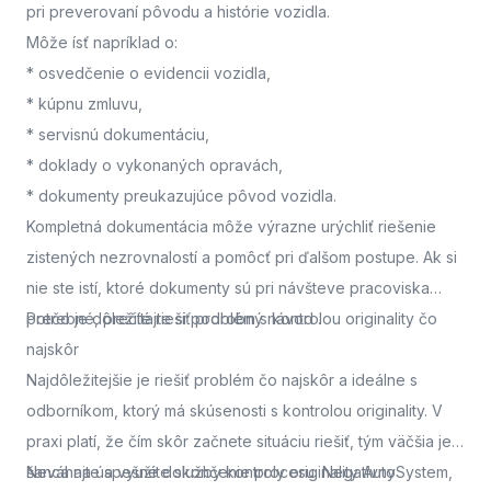
pri preverovaní pôvodu a histórie vozidla.
Môže ísť napríklad o:
* osvedčenie o evidencii vozidla,
* kúpnu zmluvu,
* servisnú dokumentáciu,
* doklady o vykonaných opravách,
* dokumenty preukazujúce pôvod vozidla.
Kompletná dokumentácia môže výrazne urýchliť riešenie
zistených nezrovnalostí a pomôcť pri ďalšom postupe. Ak si
nie ste istí, ktoré dokumenty sú pri návšteve pracoviska
potrebné, prečítajte si podrobný návod
Prečo je dôležité riešiť problém s kontrolou originality čo
.
najskôr
Najdôležitejšie je riešiť problém čo najskôr a ideálne s
odborníkom, ktorý má skúsenosti s kontrolou originality. V
praxi platí, že čím skôr začnete situáciu riešiť, tým väčšia je
šanca na úspešné dokončenie procesu. Negatívny
Neváhajte a využite služby kontroly originality AutoSystem,