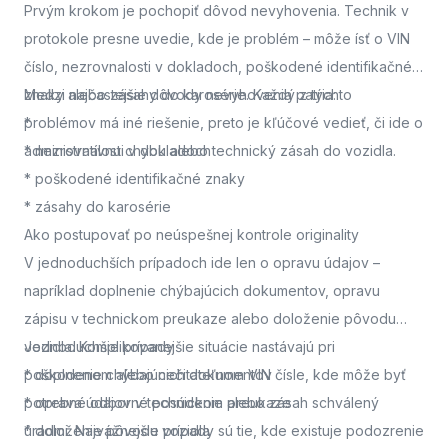
Prvým krokom je pochopiť dôvod nevyhovenia. Technik v
protokole presne uvedie, kde je problém – môže ísť o VIN
číslo, nezrovnalosti v dokladoch, poškodené identifikačné
znaky alebo zásahy do karosérie. Každý z týchto
Medzi najčastejšie dôvody nevyhovenia patria:
problémov má iné riešenie, preto je kľúčové vedieť, či ide o
*
administratívnu chybu alebo technický zásah do vozidla.
* nezrovnalosti v dokladoch
* poškodené identifikačné znaky
* zásahy do karosérie
Ako postupovať po neúspešnej kontrole originality
V jednoduchších prípadoch ide len o opravu údajov –
napríklad doplnenie chýbajúcich dokumentov, opravu
zápisu v technickom preukaze alebo doloženie pôvodu
vozidla. Komplikovanejšie situácie nastávajú pri
Jednoduchšie prípady
poškodenom alebo nečitateľnom VIN čísle, kde môže byť
* doplnenie chýbajúcich dokumentov
potrebné odborné posúdenie alebo zásah schválený
* oprava údajov v technickom preukaze
úradmi. Najvážnejšie prípady sú tie, kde existuje podozrenie
* doloženie pôvodu vozidla