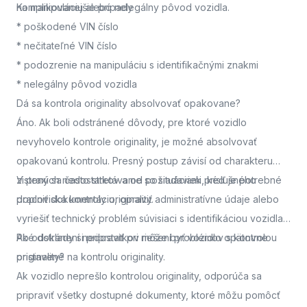
na manipuláciu alebo nelegálny pôvod vozidla.
Komplikovanejšie prípady
* poškodené VIN číslo
* nečitateľné VIN číslo
* podozrenie na manipuláciu s identifikačnými znakmi
* nelegálny pôvod vozidla
Dá sa kontrola originality absolvovať opakovane?
Áno. Ak boli odstránené dôvody, pre ktoré vozidlo
nevyhovelo kontrole originality, je možné absolvovať
opakovanú kontrolu. Presný postup závisí od charakteru
zistených nedostatkov a od požiadaviek príslušného
V praxi sa často stretávame so situáciami, keď je potrebné
pracoviska kontroly originality.
doplniť dokumentáciu, opraviť administratívne údaje alebo
vyriešiť technický problém súvisiaci s identifikáciou vozidla.
Po odstránení nedostatkov môže byť vozidlo opätovne
Aké doklady si pripraviť pri riešení problémov s kontrolou
pristavené na kontrolu originality.
originality?
Ak vozidlo neprešlo kontrolou originality, odporúča sa
pripraviť všetky dostupné dokumenty, ktoré môžu pomôcť