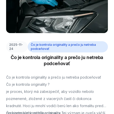
2025-11-
Čo je kontrola originality a prečo ju netreba
24
podceňovať
Čo je kontrola originality a prečo ju netreba
podceňovať
Čo je kontrola originality a prečo ju netreba podceňovať
Čo je kontrola originality ?
je proces, ktorý má zabezpečiť, aby vozidlo nebolo
pozmenené, zložené z viacerých častí či dokonca
kradnuté. Hoci ju mnohí vodiči berú len ako formalitu pred
prepisom alebo prihlásením auta, jej význam je oveľa väčší.
Čo kontroluje kontrola originality ?