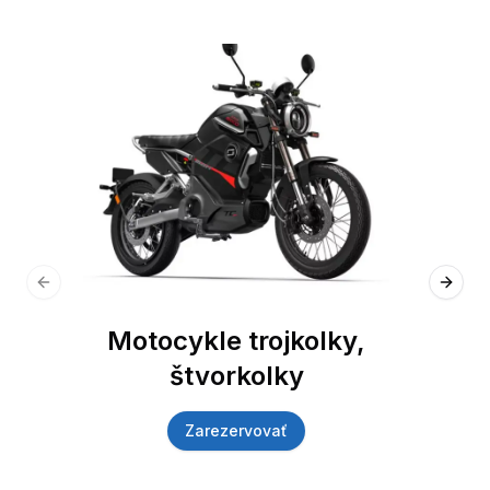
Previous slide
Next 
Motocykle trojkolky,
štvorkolky
Zarezervovať