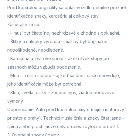
Pred kontrolou originality sa oplatí vozidlo detailne prezrieť.
identifikačné znaky, karosériu aj celkový stav.
Zamerajte sa na:
-
– musí byť čitateľné, nezhrdzavé a zhodné s dokladmi.
- Štítky a nálepky výrobcu
– mali by byť originálne,
nepoškodené, neodlepené.
- Karoséria a zvarové spoje
– akékoľvek stopy po
zásahoch môžu vzbudiť podozrenie.
- Motor a číslo motora
– aj keď sa dnes často neeviduje,
jeho identifikácia môže byť potrebná.
- Sklo, svetlá, disky
– zhodné typy, žiadne podozrivé
výmeny.
Odporúčanie: Auto pred kontrolou umyte (najmä motorový
priestor a prahy). Technici musia čísla a znaky čítať jasne –
špina alebo prach môže celý proces zbytočne predĺžiť.
3. Overte si zhody údajov