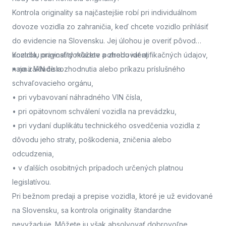
Kontrola originality sa najčastejšie robí pri individuálnom
dovoze vozidla zo zahraničia, keď chcete vozidlo prihlásiť
do evidencie na Slovensku. Jej úlohou je overiť pôvod
vozidla, pravosť dokladov a zhodu identifikačných údajov,
Kontrolu originality môžete potrebovať aj:
najmä VIN čísla.
• na základe rozhodnutia alebo príkazu príslušného
schvaľovacieho orgánu,
• pri vybavovaní náhradného VIN čísla,
• pri opätovnom schválení vozidla na prevádzku,
• pri vydaní duplikátu technického osvedčenia vozidla z
dôvodu jeho straty, poškodenia, zničenia alebo
odcudzenia,
• v ďalších osobitných prípadoch určených platnou
legislatívou.
Pri bežnom predaji a prepise vozidla, ktoré je už evidované
na Slovensku, sa kontrola originality štandardne
nevyžaduje. Môžete ju však absolvovať dobrovoľne,