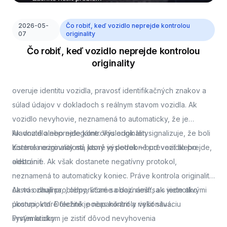
2026-05-
Čo robiť, keď vozidlo neprejde kontrolou
07
originality
Čo robiť, keď vozidlo neprejde kontrolou
originality
overuje identitu vozidla, pravosť identifikačných znakov a
súlad údajov v dokladoch s reálnym stavom vozidla. Ak
vozidlo nevyhovie, neznamená to automaticky, že je
kradnuté alebo nelegálne. Výsledok len signalizuje, že boli
Ak vozidlo neprejde kontrolou originality
zistené nezrovnalosti, ktoré je potrebné preveriť alebo
Kontrola originality má jasný výsledok – buď vozidlo prejde,
odstrániť.
alebo nie. Ak však dostanete negatívny protokol,
neznamená to automaticky koniec. Práve kontrola originality
často odhalí problémy, ktoré sa dajú riešiť, ak viete ako
Ak vás zaujíma,
, odporúčame oboznámiť sa s jednotlivými
postupovať. Dôležité je nepanikáriť a riešiť situáciu
úkonmi, ktoré technik počas kontroly vykonáva.
systematicky.
Prvým krokom je zistiť dôvod nevyhovenia