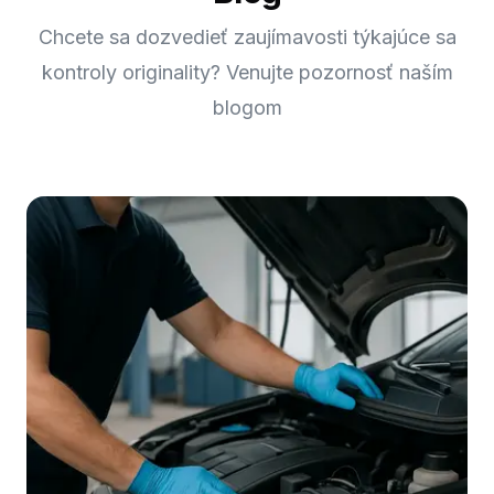
Chcete sa dozvedieť zaujímavosti týkajúce sa
kontroly originality? Venujte pozornosť naším
blogom