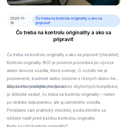
2025-11-
Čo treba na kontrolu originality a ako sa
16
pripraviť
Čo treba na kontrolu originality a ako sa
pripraviť
Čo treba na kontrolu originality a ako sa pripraviť [checklist]
Kontrola originality (KO) je povinná procedúra pri vývoze
alebo dovoze vozidla, ktorá overuje, či vozidlo nie je
pozmenené, kradnuté alebo zložené z rôznych dielov bez
súladu s technickými predpismi.
Aby všetko prebehlo hladko a bez zbytočných komplikácií,
je dôležité vedieť, čo treba na kontrolu originality – nielen
po stránke dokumentov, ale aj samotného vozidla.
Prinášame vám praktický checklist, podľa ktorého sa
môžete riadiť pred každou kontrolou originality.
Kedy sa robí kontrola originality?