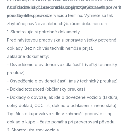
napríklad ak si chcete pred kúpou jazdeného auta preveriť
Ak si nie ste istí, či sa kontrola originality týka aj vášho
jeho identitu a pôvod.
vozidla,
ešte pred rezerváciou termínu. Vyhnete sa tak
zbytočnej návšteve alebo chýbajúcim dokumentom.
1. Skontrolujte si potrebné dokumenty
Pred návštevou pracoviska
si pripravte všetky potrebné
doklady. Bez nich vás technik nemôže prijať.
Základné dokumenty:
-
Osvedčenie o evidencii vozidla časť II
(veľký technický
preukaz)
-
Osvedčenie o evidencii časť I
(malý technický preukaz)
-
Doklad totožnosti
(občiansky preukaz)
-
Doklady o dovoze, ak ide o dovezené vozidlo
(faktúra,
colný doklad, COC list, doklad o odhlásení z iného štátu)
Tip: Ak ste kupovali vozidlo v zahraničí, pripravte si aj
doklad o kúpe – často pomáha pri preverovaní pôvodu.
2. Skontrolujte stav vozidla