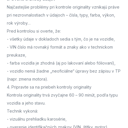
Najčastejšie problémy pri kontrole originality vznikajú práve
pri nezrovnalostiach v údajoch – čísla, typy, farba, výkon,
rok výroby…
Pred kontrolou si overte, že:
- všetky údaje v dokladoch sedia s tým, čo je na vozidle,
- VIN číslo má rovnaký formát a znaky ako v technickom
preukaze,
- farba vozidla je zhodná (aj po lakovaní alebo fóliovaní),
- vozidlo nemá žiadne „neoficiálne“ úpravy bez zápisu v TP
(napr. zmena motora).
4. Pripravte sa na priebeh kontroly originality
Kontrola originality trvá zvyčajne 60 – 90 minút
, podľa typu
vozidla a jeho stavu.
Technik vykoná:
- vizuálnu prehliadku karosérie,
- overenie identifikačných znakov (VIN, štítky, motor),