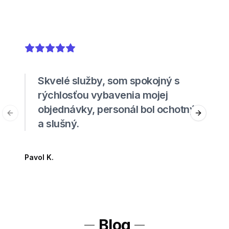
5
out of 5 stars
Skvelé služby, som spokojný s
rýchlosťou vybavenia mojej
objednávky, personál bol ochotný
Previous slide
Next sli
a slušný.
Pavol K.
Blog