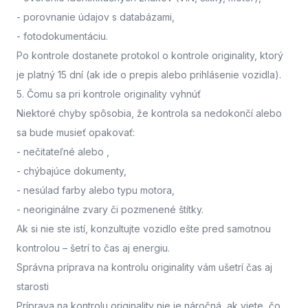
- porovnanie údajov s databázami,
- fotodokumentáciu.
Po kontrole dostanete protokol o kontrole originality, ktorý
je platný 15 dní (ak ide o prepis alebo prihlásenie vozidla).
5. Čomu sa pri kontrole originality vyhnúť
Niektoré chyby spôsobia, že kontrola sa nedokončí alebo
sa bude musieť opakovať:
- nečitateľné alebo
,
- chýbajúce dokumenty,
- nesúlad farby alebo typu motora,
- neoriginálne zvary či pozmenené štítky.
Ak si nie ste istí,
konzultujte vozidlo ešte pred samotnou
kontrolou
– šetrí to čas aj energiu.
Správna príprava na kontrolu originality vám ušetrí čas aj
starosti
Príprava na kontrolu originality nie je náročná, ak viete, čo