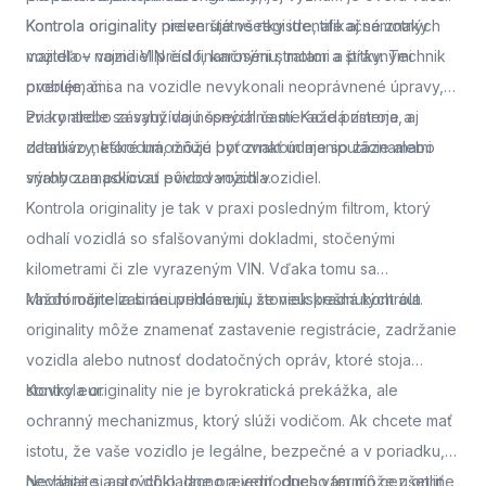
Kontrola originality
Kontrola originality preveruje všetky identifikačné znaky
nielen štátne registre, ale aj samotných
majiteľov vozidiel pred finančnými stratami a právnymi
vozidla – najmä VIN číslo, karosériu, motor a štítky. Technik
problémami.
overuje, či sa na vozidle nevykonali neoprávnené úpravy,
zvary alebo zásahy do nosných častí. Každá zmena, aj
Pri kontrole sa využívajú špeciálne meracie prístroje a
zdanlivo neškodná, môže byť znakom manipulácie alebo
databázy, ktoré umožňujú porovnať údaje so záznamami
snahy zamaskovať pôvod vozidla.
výrobcu a políciou evidovaných vozidiel.
Kontrola originality je tak v praxi posledným filtrom, ktorý
odhalí vozidlá so sfalšovanými dokladmi, stočenými
kilometrami či zle vyrazeným VIN. Vďaka tomu sa
každoročne zabráni prihláseniu stoviek kradnutých áut.
Mnohí majitelia si neuvedomujú, že neúspešná kontrola
originality môže znamenať zastavenie registrácie, zadržanie
vozidla alebo nutnosť dodatočných opráv, ktoré stoja
stovky eur.
Kontrola originality nie je byrokratická prekážka, ale
ochranný mechanizmus, ktorý slúži vodičom. Ak chcete mať
istotu, že vaše vozidlo je legálne, bezpečné a v poriadku,
nechajte si auto dôkladne preveriť.
Neváhajte a
si rýchlo, lacno a jednoducho termín cez online
dnes vám môže ušetriť