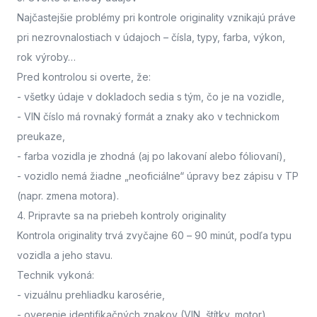
Najčastejšie problémy pri kontrole originality vznikajú práve
pri nezrovnalostiach v údajoch – čísla, typy, farba, výkon,
rok výroby…
Pred kontrolou si overte, že:
- všetky údaje v dokladoch sedia s tým, čo je na vozidle,
- VIN číslo má rovnaký formát a znaky ako v technickom
preukaze,
- farba vozidla je zhodná (aj po lakovaní alebo fóliovaní),
- vozidlo nemá žiadne „neoficiálne“ úpravy bez zápisu v TP
(napr. zmena motora).
4. Pripravte sa na priebeh kontroly originality
Kontrola originality trvá zvyčajne 60 – 90 minút
, podľa typu
vozidla a jeho stavu.
Technik vykoná:
- vizuálnu prehliadku karosérie,
- overenie identifikačných znakov (VIN, štítky, motor),