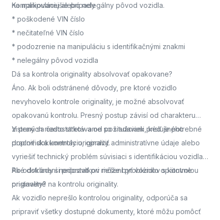
na manipuláciu alebo nelegálny pôvod vozidla.
Komplikovanejšie prípady
* poškodené VIN číslo
* nečitateľné VIN číslo
* podozrenie na manipuláciu s identifikačnými znakmi
* nelegálny pôvod vozidla
Dá sa kontrola originality absolvovať opakovane?
Áno. Ak boli odstránené dôvody, pre ktoré vozidlo
nevyhovelo kontrole originality, je možné absolvovať
opakovanú kontrolu. Presný postup závisí od charakteru
zistených nedostatkov a od požiadaviek príslušného
V praxi sa často stretávame so situáciami, keď je potrebné
pracoviska kontroly originality.
doplniť dokumentáciu, opraviť administratívne údaje alebo
vyriešiť technický problém súvisiaci s identifikáciou vozidla.
Po odstránení nedostatkov môže byť vozidlo opätovne
Aké doklady si pripraviť pri riešení problémov s kontrolou
pristavené na kontrolu originality.
originality?
Ak vozidlo neprešlo kontrolou originality, odporúča sa
pripraviť všetky dostupné dokumenty, ktoré môžu pomôcť