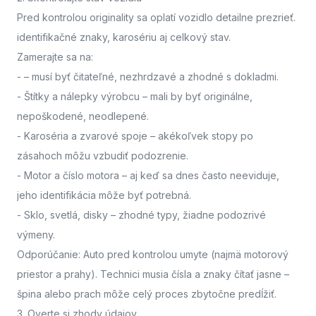
Pred kontrolou originality sa oplatí vozidlo detailne prezrieť.
identifikačné znaky, karosériu aj celkový stav.
Zamerajte sa na:
-
– musí byť čitateľné, nezhrdzavé a zhodné s dokladmi.
- Štítky a nálepky výrobcu
– mali by byť originálne,
nepoškodené, neodlepené.
- Karoséria a zvarové spoje
– akékoľvek stopy po
zásahoch môžu vzbudiť podozrenie.
- Motor a číslo motora
– aj keď sa dnes často neeviduje,
jeho identifikácia môže byť potrebná.
- Sklo, svetlá, disky
– zhodné typy, žiadne podozrivé
výmeny.
Odporúčanie: Auto pred kontrolou umyte (najmä motorový
priestor a prahy). Technici musia čísla a znaky čítať jasne –
špina alebo prach môže celý proces zbytočne predĺžiť.
3. Overte si zhody údajov