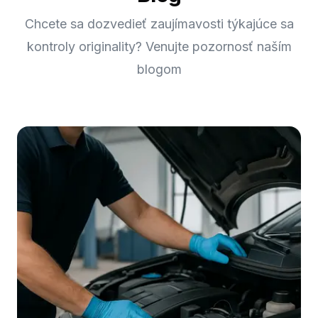
Chcete sa dozvedieť zaujímavosti týkajúce sa
kontroly originality? Venujte pozornosť naším
blogom