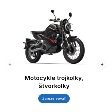
Previous slide
Next 
Motocykle trojkolky,
štvorkolky
Zarezervovať