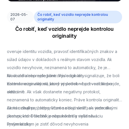
2026-05-
Čo robiť, keď vozidlo neprejde kontrolou
07
originality
Čo robiť, keď vozidlo neprejde kontrolou
originality
overuje identitu vozidla, pravosť identifikačných znakov a
súlad údajov v dokladoch s reálnym stavom vozidla. Ak
vozidlo nevyhovie, neznamená to automaticky, že je
kradnuté alebo nelegálne. Výsledok len signalizuje, že boli
Ak vozidlo neprejde kontrolou originality
zistené nezrovnalosti, ktoré je potrebné preveriť alebo
Kontrola originality má jasný výsledok – buď vozidlo prejde,
odstrániť.
alebo nie. Ak však dostanete negatívny protokol,
neznamená to automaticky koniec. Práve kontrola originality
často odhalí problémy, ktoré sa dajú riešiť, ak viete ako
Ak vás zaujíma,
, odporúčame oboznámiť sa s jednotlivými
postupovať. Dôležité je nepanikáriť a riešiť situáciu
úkonmi, ktoré technik počas kontroly vykonáva.
systematicky.
Prvým krokom je zistiť dôvod nevyhovenia