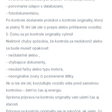
- porovnanie údajov s databázami,
- fotodokumentáciu.
Po kontrole dostanete protokol o kontrole originality, ktorý
je platný 15 dní (ak ide o prepis alebo prihlásenie vozidla).
5. Čomu sa pri kontrole originality vyhnúť
Niektoré chyby spôsobia, že kontrola sa nedokončí alebo
sa bude musieť opakovať:
- nečitateľné alebo
,
- chýbajúce dokumenty,
- nesúlad farby alebo typu motora,
- neoriginálne zvary či pozmenené štítky.
Ak si nie ste istí,
konzultujte vozidlo ešte pred samotnou
kontrolou
– šetrí to čas aj energiu.
Správna príprava na kontrolu originality vám ušetrí čas aj
starosti
Príprava na kontrolu originality nie je náročná, ak viete, čo