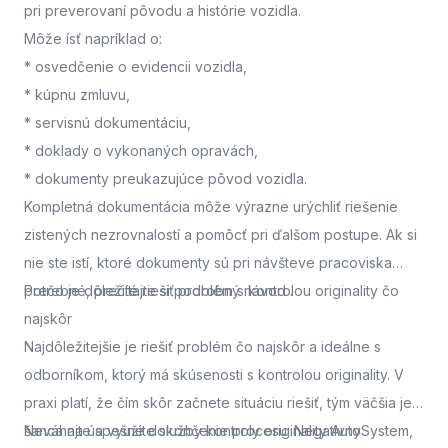
pri preverovaní pôvodu a histórie vozidla.
Môže ísť napríklad o:
* osvedčenie o evidencii vozidla,
* kúpnu zmluvu,
* servisnú dokumentáciu,
* doklady o vykonaných opravách,
* dokumenty preukazujúce pôvod vozidla.
Kompletná dokumentácia môže výrazne urýchliť riešenie
zistených nezrovnalostí a pomôcť pri ďalšom postupe. Ak si
nie ste istí, ktoré dokumenty sú pri návšteve pracoviska
potrebné, prečítajte si podrobný návod
Prečo je dôležité riešiť problém s kontrolou originality čo
.
najskôr
Najdôležitejšie je riešiť problém čo najskôr a ideálne s
odborníkom, ktorý má skúsenosti s kontrolou originality. V
praxi platí, že čím skôr začnete situáciu riešiť, tým väčšia je
šanca na úspešné dokončenie procesu. Negatívny
Neváhajte a využite služby kontroly originality AutoSystem,