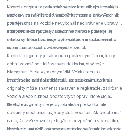
Kontrola originality
Kontrola originality preveruje všetky identifikačné znaky
nielen štátne registre, ale aj samotných
majiteľov vozidiel pred finančnými stratami a právnymi
vozidla – najmä VIN číslo, karosériu, motor a štítky. Technik
problémami.
overuje, či sa na vozidle nevykonali neoprávnené úpravy,
zvary alebo zásahy do nosných častí. Každá zmena, aj
Pri kontrole sa využívajú špeciálne meracie prístroje a
zdanlivo neškodná, môže byť znakom manipulácie alebo
databázy, ktoré umožňujú porovnať údaje so záznamami
snahy zamaskovať pôvod vozidla.
výrobcu a políciou evidovaných vozidiel.
Kontrola originality je tak v praxi posledným filtrom, ktorý
odhalí vozidlá so sfalšovanými dokladmi, stočenými
kilometrami či zle vyrazeným VIN. Vďaka tomu sa
každoročne zabráni prihláseniu stoviek kradnutých áut.
Mnohí majitelia si neuvedomujú, že neúspešná kontrola
originality môže znamenať zastavenie registrácie, zadržanie
vozidla alebo nutnosť dodatočných opráv, ktoré stoja
stovky eur.
Kontrola originality nie je byrokratická prekážka, ale
ochranný mechanizmus, ktorý slúži vodičom. Ak chcete mať
istotu, že vaše vozidlo je legálne, bezpečné a v poriadku,
nechajte si auto dôkladne preveriť.
Neváhajte a
si rýchlo, lacno a jednoducho termín cez online
dnes vám môže ušetriť