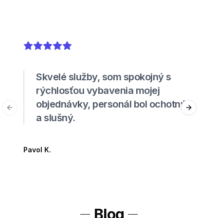
5
out of 5 stars
Skvelé služby, som spokojný s
rýchlosťou vybavenia mojej
objednávky, personál bol ochotný
Previous slide
Next sli
a slušný.
Pavol K.
Blog