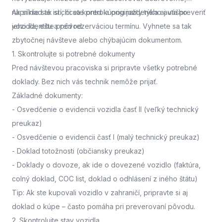
napríklad ak si chcete pred kúpou jazdeného auta preveriť
Ak si nie ste istí, či sa kontrola originality týka aj vášho
jeho identitu a pôvod.
vozidla,
ešte pred rezerváciou termínu. Vyhnete sa tak
zbytočnej návšteve alebo chýbajúcim dokumentom.
1. Skontrolujte si potrebné dokumenty
Pred návštevou pracoviska
si pripravte všetky potrebné
doklady. Bez nich vás technik nemôže prijať.
Základné dokumenty:
-
Osvedčenie o evidencii vozidla časť II
(veľký technický
preukaz)
-
Osvedčenie o evidencii časť I
(malý technický preukaz)
-
Doklad totožnosti
(občiansky preukaz)
-
Doklady o dovoze, ak ide o dovezené vozidlo
(faktúra,
colný doklad, COC list, doklad o odhlásení z iného štátu)
Tip: Ak ste kupovali vozidlo v zahraničí, pripravte si aj
doklad o kúpe – často pomáha pri preverovaní pôvodu.
2. Skontrolujte stav vozidla