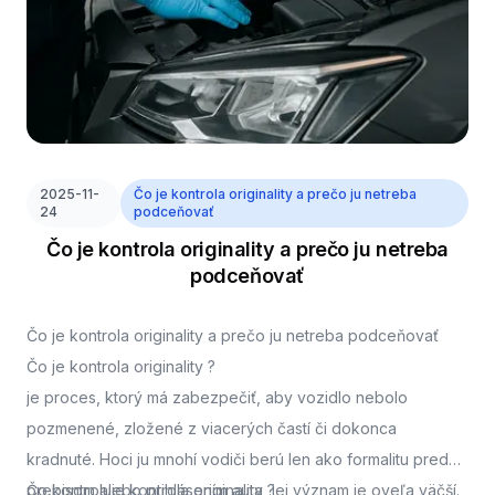
2025-11-
Čo je kontrola originality a prečo ju netreba
24
podceňovať
Čo je kontrola originality a prečo ju netreba
podceňovať
Čo je kontrola originality a prečo ju netreba podceňovať
Čo je kontrola originality ?
je proces, ktorý má zabezpečiť, aby vozidlo nebolo
pozmenené, zložené z viacerých častí či dokonca
kradnuté. Hoci ju mnohí vodiči berú len ako formalitu pred
prepisom alebo prihlásením auta, jej význam je oveľa väčší.
Čo kontroluje kontrola originality ?