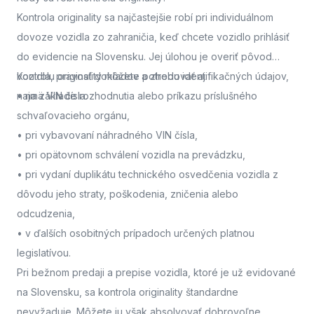
Kontrola originality sa najčastejšie robí pri individuálnom
dovoze vozidla zo zahraničia, keď chcete vozidlo prihlásiť
do evidencie na Slovensku. Jej úlohou je overiť pôvod
vozidla, pravosť dokladov a zhodu identifikačných údajov,
Kontrolu originality môžete potrebovať aj:
najmä VIN čísla.
• na základe rozhodnutia alebo príkazu príslušného
schvaľovacieho orgánu,
• pri vybavovaní náhradného VIN čísla,
• pri opätovnom schválení vozidla na prevádzku,
• pri vydaní duplikátu technického osvedčenia vozidla z
dôvodu jeho straty, poškodenia, zničenia alebo
odcudzenia,
• v ďalších osobitných prípadoch určených platnou
legislatívou.
Pri bežnom predaji a prepise vozidla, ktoré je už evidované
na Slovensku, sa kontrola originality štandardne
nevyžaduje. Môžete ju však absolvovať dobrovoľne,