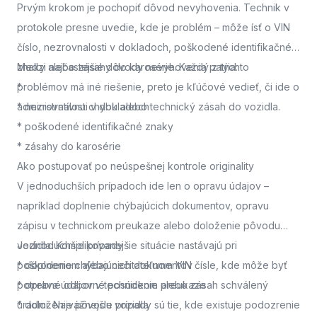
Prvým krokom je pochopiť dôvod nevyhovenia. Technik v
protokole presne uvedie, kde je problém – môže ísť o VIN
číslo, nezrovnalosti v dokladoch, poškodené identifikačné
znaky alebo zásahy do karosérie. Každý z týchto
Medzi najčastejšie dôvody nevyhovenia patria:
problémov má iné riešenie, preto je kľúčové vedieť, či ide o
*
administratívnu chybu alebo technický zásah do vozidla.
* nezrovnalosti v dokladoch
* poškodené identifikačné znaky
* zásahy do karosérie
Ako postupovať po neúspešnej kontrole originality
V jednoduchších prípadoch ide len o opravu údajov –
napríklad doplnenie chýbajúcich dokumentov, opravu
zápisu v technickom preukaze alebo doloženie pôvodu
vozidla. Komplikovanejšie situácie nastávajú pri
Jednoduchšie prípady
poškodenom alebo nečitateľnom VIN čísle, kde môže byť
* doplnenie chýbajúcich dokumentov
potrebné odborné posúdenie alebo zásah schválený
* oprava údajov v technickom preukaze
úradmi. Najvážnejšie prípady sú tie, kde existuje podozrenie
* doloženie pôvodu vozidla