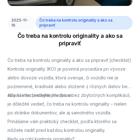
2025-11-
Čo treba na kontrolu originality a ako sa
16
pripraviť
Čo treba na kontrolu originality a ako sa
pripraviť
Čo treba na kontrolu originality a ako sa pripraviť [checklist]
Kontrola originality (KO) je povinná procedúra pri vývoze
alebo dovoze vozidla, ktorá overuje, či vozidlo nie je
pozmenené, kradnuté alebo zložené z rôznych dielov bez
súladu s technickými predpismi.
Aby všetko prebehlo hladko a bez zbytočných komplikácií,
je dôležité vedieť, čo treba na kontrolu originality – nielen
po stránke dokumentov, ale aj samotného vozidla.
Prinášame vám praktický checklist, podľa ktorého sa
môžete riadiť pred každou kontrolou originality.
Kedy sa robí kontrola originality?