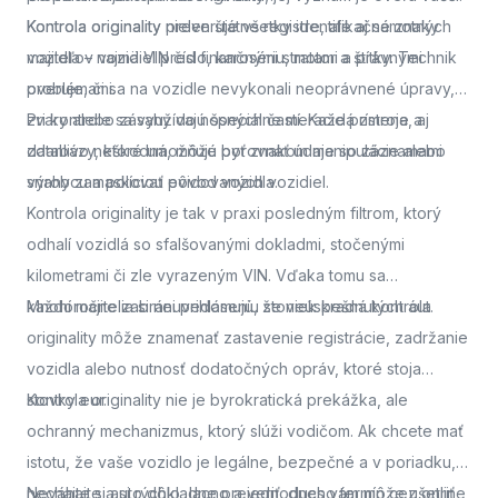
Kontrola originality
Kontrola originality preveruje všetky identifikačné znaky
nielen štátne registre, ale aj samotných
majiteľov vozidiel pred finančnými stratami a právnymi
vozidla – najmä VIN číslo, karosériu, motor a štítky. Technik
problémami.
overuje, či sa na vozidle nevykonali neoprávnené úpravy,
zvary alebo zásahy do nosných častí. Každá zmena, aj
Pri kontrole sa využívajú špeciálne meracie prístroje a
zdanlivo neškodná, môže byť znakom manipulácie alebo
databázy, ktoré umožňujú porovnať údaje so záznamami
snahy zamaskovať pôvod vozidla.
výrobcu a políciou evidovaných vozidiel.
Kontrola originality je tak v praxi posledným filtrom, ktorý
odhalí vozidlá so sfalšovanými dokladmi, stočenými
kilometrami či zle vyrazeným VIN. Vďaka tomu sa
každoročne zabráni prihláseniu stoviek kradnutých áut.
Mnohí majitelia si neuvedomujú, že neúspešná kontrola
originality môže znamenať zastavenie registrácie, zadržanie
vozidla alebo nutnosť dodatočných opráv, ktoré stoja
stovky eur.
Kontrola originality nie je byrokratická prekážka, ale
ochranný mechanizmus, ktorý slúži vodičom. Ak chcete mať
istotu, že vaše vozidlo je legálne, bezpečné a v poriadku,
nechajte si auto dôkladne preveriť.
Neváhajte a
si rýchlo, lacno a jednoducho termín cez online
dnes vám môže ušetriť