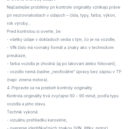
Najčastejšie problémy pri kontrole originality vznikajú práve
pri nezrovnalostiach v údajoch – čísla, typy, farba, výkon,
rok výroby…
Pred kontrolou si overte, že:
- všetky údaje v dokladoch sedia s tým, čo je na vozidle,
- VIN číslo má rovnaký formát a znaky ako v technickom
preukaze,
- farba vozidla je zhodná (aj po lakovaní alebo fóliovaní),
- vozidlo nemá žiadne „neoficiálne“ úpravy bez zápisu v TP
(napr. zmena motora).
4. Pripravte sa na priebeh kontroly originality
Kontrola originality trvá zvyčajne 60 – 90 minút
, podľa typu
vozidla a jeho stavu.
Technik vykoná:
- vizuálnu prehliadku karosérie,
- overenie identifikačných znakov (VIN, štítky, motor),