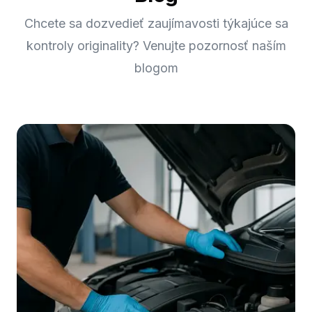
Chcete sa dozvedieť zaujímavosti týkajúce sa
kontroly originality? Venujte pozornosť naším
blogom