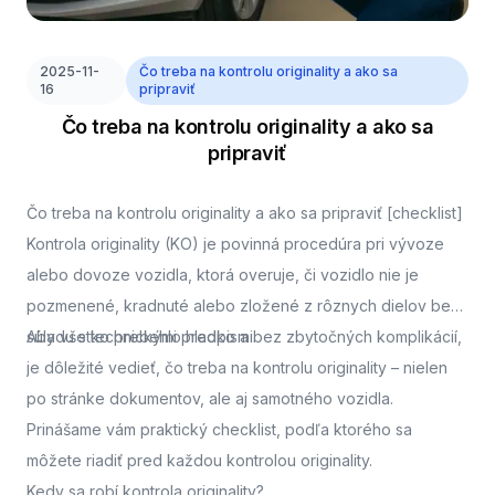
2025-11-
Čo treba na kontrolu originality a ako sa
16
pripraviť
Čo treba na kontrolu originality a ako sa
pripraviť
Čo treba na kontrolu originality a ako sa pripraviť [checklist]
Kontrola originality (KO) je povinná procedúra pri vývoze
alebo dovoze vozidla, ktorá overuje, či vozidlo nie je
pozmenené, kradnuté alebo zložené z rôznych dielov bez
súladu s technickými predpismi.
Aby všetko prebehlo hladko a bez zbytočných komplikácií,
je dôležité vedieť, čo treba na kontrolu originality – nielen
po stránke dokumentov, ale aj samotného vozidla.
Prinášame vám praktický checklist, podľa ktorého sa
môžete riadiť pred každou kontrolou originality.
Kedy sa robí kontrola originality?