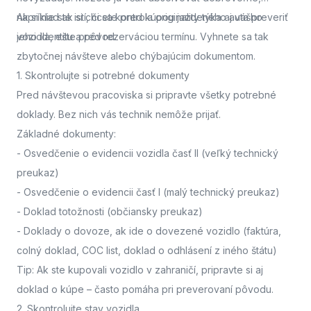
napríklad ak si chcete pred kúpou jazdeného auta preveriť
Ak si nie ste istí, či sa kontrola originality týka aj vášho
jeho identitu a pôvod.
vozidla,
ešte pred rezerváciou termínu. Vyhnete sa tak
zbytočnej návšteve alebo chýbajúcim dokumentom.
1. Skontrolujte si potrebné dokumenty
Pred návštevou pracoviska
si pripravte všetky potrebné
doklady. Bez nich vás technik nemôže prijať.
Základné dokumenty:
-
Osvedčenie o evidencii vozidla časť II
(veľký technický
preukaz)
-
Osvedčenie o evidencii časť I
(malý technický preukaz)
-
Doklad totožnosti
(občiansky preukaz)
-
Doklady o dovoze, ak ide o dovezené vozidlo
(faktúra,
colný doklad, COC list, doklad o odhlásení z iného štátu)
Tip: Ak ste kupovali vozidlo v zahraničí, pripravte si aj
doklad o kúpe – často pomáha pri preverovaní pôvodu.
2. Skontrolujte stav vozidla