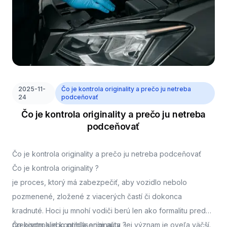
2025-11-
Čo je kontrola originality a prečo ju netreba
24
podceňovať
Čo je kontrola originality a prečo ju netreba
podceňovať
Čo je kontrola originality a prečo ju netreba podceňovať
Čo je kontrola originality ?
je proces, ktorý má zabezpečiť, aby vozidlo nebolo
pozmenené, zložené z viacerých častí či dokonca
kradnuté. Hoci ju mnohí vodiči berú len ako formalitu pred
prepisom alebo prihlásením auta, jej význam je oveľa väčší.
Čo kontroluje kontrola originality ?