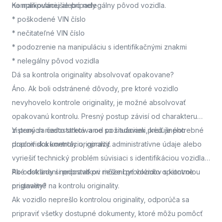
na manipuláciu alebo nelegálny pôvod vozidla.
Komplikovanejšie prípady
* poškodené VIN číslo
* nečitateľné VIN číslo
* podozrenie na manipuláciu s identifikačnými znakmi
* nelegálny pôvod vozidla
Dá sa kontrola originality absolvovať opakovane?
Áno. Ak boli odstránené dôvody, pre ktoré vozidlo
nevyhovelo kontrole originality, je možné absolvovať
opakovanú kontrolu. Presný postup závisí od charakteru
zistených nedostatkov a od požiadaviek príslušného
V praxi sa často stretávame so situáciami, keď je potrebné
pracoviska kontroly originality.
doplniť dokumentáciu, opraviť administratívne údaje alebo
vyriešiť technický problém súvisiaci s identifikáciou vozidla.
Po odstránení nedostatkov môže byť vozidlo opätovne
Aké doklady si pripraviť pri riešení problémov s kontrolou
pristavené na kontrolu originality.
originality?
Ak vozidlo neprešlo kontrolou originality, odporúča sa
pripraviť všetky dostupné dokumenty, ktoré môžu pomôcť