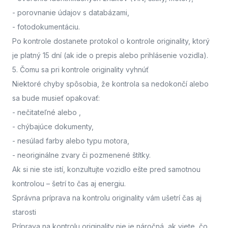
- porovnanie údajov s databázami,
- fotodokumentáciu.
Po kontrole dostanete protokol o kontrole originality, ktorý
je platný 15 dní (ak ide o prepis alebo prihlásenie vozidla).
5. Čomu sa pri kontrole originality vyhnúť
Niektoré chyby spôsobia, že kontrola sa nedokončí alebo
sa bude musieť opakovať:
- nečitateľné alebo
,
- chýbajúce dokumenty,
- nesúlad farby alebo typu motora,
- neoriginálne zvary či pozmenené štítky.
Ak si nie ste istí,
konzultujte vozidlo ešte pred samotnou
kontrolou
– šetrí to čas aj energiu.
Správna príprava na kontrolu originality vám ušetrí čas aj
starosti
Príprava na kontrolu originality nie je náročná, ak viete, čo