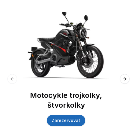
Previous slide
Next 
Motocykle trojkolky,
štvorkolky
Zarezervovať