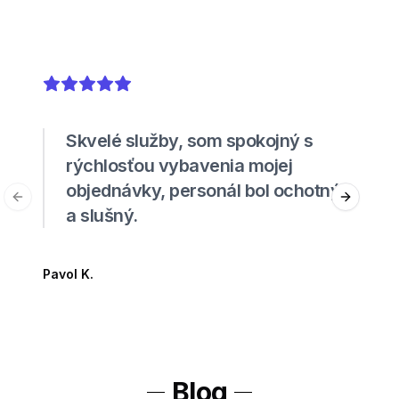
5
out of 5 stars
Skvelé služby, som spokojný s
rýchlosťou vybavenia mojej
objednávky, personál bol ochotný
Previous slide
Next sli
a slušný.
Pavol K.
Blog