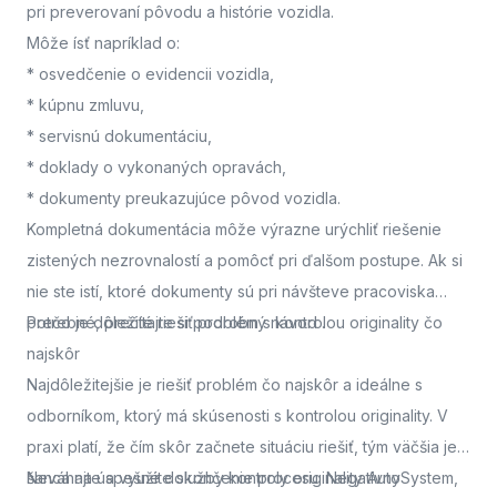
pri preverovaní pôvodu a histórie vozidla.
Môže ísť napríklad o:
* osvedčenie o evidencii vozidla,
* kúpnu zmluvu,
* servisnú dokumentáciu,
* doklady o vykonaných opravách,
* dokumenty preukazujúce pôvod vozidla.
Kompletná dokumentácia môže výrazne urýchliť riešenie
zistených nezrovnalostí a pomôcť pri ďalšom postupe. Ak si
nie ste istí, ktoré dokumenty sú pri návšteve pracoviska
potrebné, prečítajte si podrobný návod
Prečo je dôležité riešiť problém s kontrolou originality čo
.
najskôr
Najdôležitejšie je riešiť problém čo najskôr a ideálne s
odborníkom, ktorý má skúsenosti s kontrolou originality. V
praxi platí, že čím skôr začnete situáciu riešiť, tým väčšia je
šanca na úspešné dokončenie procesu. Negatívny
Neváhajte a využite služby kontroly originality AutoSystem,