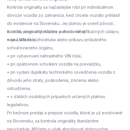
Kontrola originality sa najčastejšie robí pri individuálnom
dovoze vozidla zo zahraničia, keď chcete vozidlo prihlásiť
do evidencie na Slovensku. Jej úlohou je overiť pôvod
vozidla, pravosť dokladov a zhodu identifikačných údajov,
Kontrolu originality môžete potrebovať aj:
najmä VIN čísla.
• na základe rozhodnutia alebo príkazu príslušného
schvaľovacieho orgánu,
• pri vybavovaní náhradného VIN čísla,
• pri opätovnom schválení vozidla na prevádzku,
• pri vydaní duplikátu technického osvedčenia vozidla z
dôvodu jeho straty, poškodenia, zničenia alebo
odcudzenia,
• v ďalších osobitných prípadoch určených platnou
legislatívou.
Pri bežnom predaji a prepise vozidla, ktoré je už evidované
na Slovensku, sa kontrola originality štandardne
nevyžaduje. Môžete ju však absolvovať dobrovoľne,