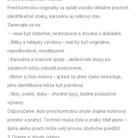
Pred kontrolou originality sa oplatí vozidlo detailne prezrieť.
identifikačné znaky, karosériu aj celkový stav.
Zamerajte sa na:
-
– musí byť čitateľné, nezhrdzavé a zhodné s dokladmi.
- Štítky a nálepky výrobcu
– mali by byť originálne,
nepoškodené, neodlepené.
- Karoséria a zvarové spoje
– akékoľvek stopy po
zásahoch môžu vzbudiť podozrenie.
- Motor a číslo motora
– aj keď sa dnes často neeviduje,
jeho identifikácia môže byť potrebná.
- Sklo, svetlá, disky
– zhodné typy, žiadne podozrivé
výmeny.
Odporúčanie: Auto pred kontrolou umyte (najmä motorový
priestor a prahy). Technici musia čísla a znaky čítať jasne –
špina alebo prach môže celý proces zbytočne predĺžiť.
3. Overte si zhody údajov