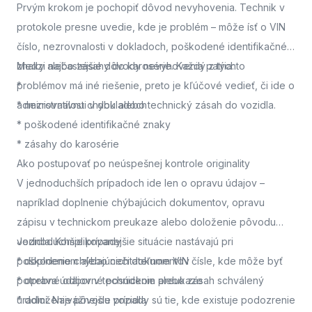
Prvým krokom je pochopiť dôvod nevyhovenia. Technik v
protokole presne uvedie, kde je problém – môže ísť o VIN
číslo, nezrovnalosti v dokladoch, poškodené identifikačné
znaky alebo zásahy do karosérie. Každý z týchto
Medzi najčastejšie dôvody nevyhovenia patria:
problémov má iné riešenie, preto je kľúčové vedieť, či ide o
*
administratívnu chybu alebo technický zásah do vozidla.
* nezrovnalosti v dokladoch
* poškodené identifikačné znaky
* zásahy do karosérie
Ako postupovať po neúspešnej kontrole originality
V jednoduchších prípadoch ide len o opravu údajov –
napríklad doplnenie chýbajúcich dokumentov, opravu
zápisu v technickom preukaze alebo doloženie pôvodu
vozidla. Komplikovanejšie situácie nastávajú pri
Jednoduchšie prípady
poškodenom alebo nečitateľnom VIN čísle, kde môže byť
* doplnenie chýbajúcich dokumentov
potrebné odborné posúdenie alebo zásah schválený
* oprava údajov v technickom preukaze
úradmi. Najvážnejšie prípady sú tie, kde existuje podozrenie
* doloženie pôvodu vozidla