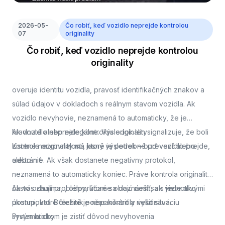
2026-05-
Čo robiť, keď vozidlo neprejde kontrolou
07
originality
Čo robiť, keď vozidlo neprejde kontrolou
originality
overuje identitu vozidla, pravosť identifikačných znakov a
súlad údajov v dokladoch s reálnym stavom vozidla. Ak
vozidlo nevyhovie, neznamená to automaticky, že je
kradnuté alebo nelegálne. Výsledok len signalizuje, že boli
Ak vozidlo neprejde kontrolou originality
zistené nezrovnalosti, ktoré je potrebné preveriť alebo
Kontrola originality má jasný výsledok – buď vozidlo prejde,
odstrániť.
alebo nie. Ak však dostanete negatívny protokol,
neznamená to automaticky koniec. Práve kontrola originality
často odhalí problémy, ktoré sa dajú riešiť, ak viete ako
Ak vás zaujíma,
, odporúčame oboznámiť sa s jednotlivými
postupovať. Dôležité je nepanikáriť a riešiť situáciu
úkonmi, ktoré technik počas kontroly vykonáva.
systematicky.
Prvým krokom je zistiť dôvod nevyhovenia