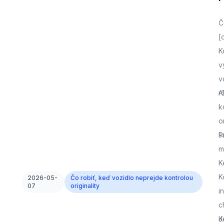
Č
[
K
v
v
r
A
k
o
s
P
m
K
K
2026-05-
Čo robiť, keď vozidlo neprejde kontrolou
07
originality
i
c
J
K