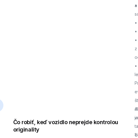
a
•
s
•
•
•
z
o
•
l
P
e
š
d
A
j
v
Čo robiť, keď vozidlo neprejde kontrolou
t
originality
d
1