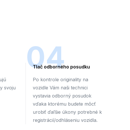
04
Tlač odborného posudku
ujú
Po kontrole originality na
by svoju
vozidle Vám naši technici
vystavia odborný posudok
vďaka ktorému budete môcť
urobiť ďaľšie úkony potrebné k
registrácií/odhláseniu vozidla.