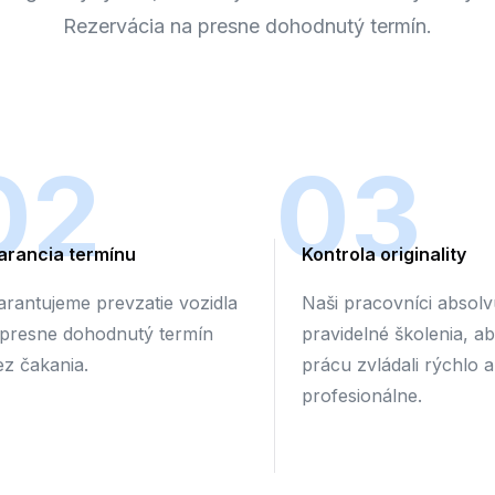
Rezervácia na presne dohodnutý termín.
02
03
arancia termínu
Kontrola originality
arantujeme prevzatie vozidla
Naši pracovníci absolv
 presne dohodnutý termín
pravidelné školenia, a
ez čakania.
prácu zvládali rýchlo a
profesionálne.