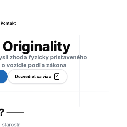
Kontakt
 Originality
myslí zhoda fyzicky pristaveného
i o vozidle podľa zákona
Dozvediet sa viac
?
starostí!