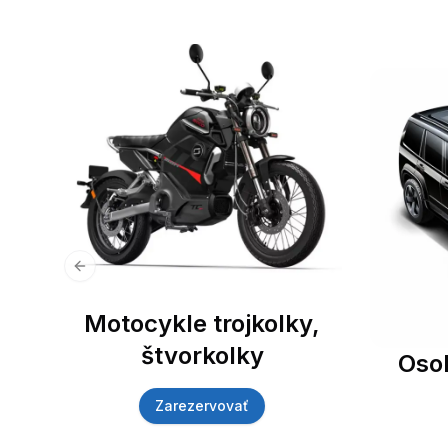
Previous slide
Motocykle trojkolky,
štvorkolky
Oso
Zarezervovať