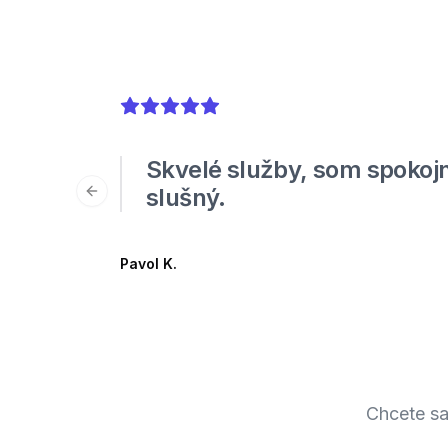
5
out of 5 stars
Skvelé služby, som spokojn
slušný.
Previous slide
Pavol K.
Chcete sa