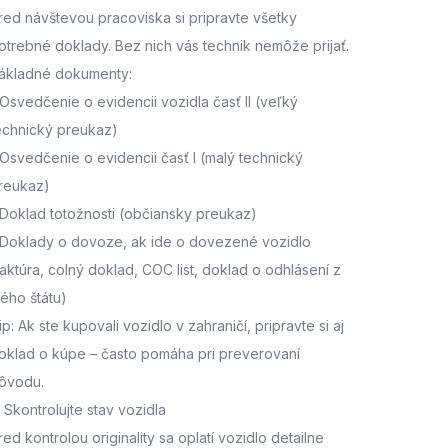
red návštevou pracoviska
si pripravte všetky
otrebné doklady. Bez nich vás technik nemôže prijať.
ákladné dokumenty:
Osvedčenie o evidencii vozidla časť II
(veľký
echnický preukaz)
Osvedčenie o evidencii časť I
(malý technický
reukaz)
Doklad totožnosti
(občiansky preukaz)
Doklady o dovoze, ak ide o dovezené vozidlo
faktúra, colný doklad, COC list, doklad o odhlásení z
ného štátu)
ip: Ak ste kupovali vozidlo v zahraničí, pripravte si aj
oklad o kúpe – často pomáha pri preverovaní
ôvodu.
. Skontrolujte stav vozidla
red kontrolou originality sa oplatí vozidlo detailne