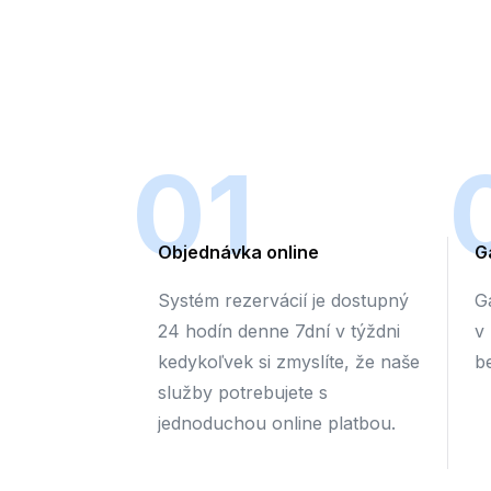
01
Objednávka online
G
Systém rezervácií je dostupný
G
24 hodín denne 7dní v týždni
v
kedykoľvek si zmyslíte, že naše
b
služby potrebujete s
jednoduchou online platbou.