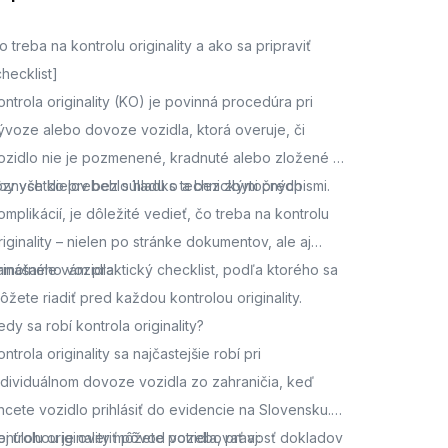
o treba na kontrolu originality a ako sa pripraviť
checklist]
ontrola originality (KO) je povinná procedúra pri
ývoze alebo dovoze vozidla, ktorá overuje, či
ozidlo nie je pozmenené, kradnuté alebo zložené z
ôznych dielov bez súladu s technickými predpismi.
by všetko prebehlo hladko a bez zbytočných
omplikácií, je dôležité vedieť, čo treba na kontrolu
riginality – nielen po stránke dokumentov, ale aj
amotného vozidla.
rinášame vám praktický checklist, podľa ktorého sa
ôžete riadiť pred každou kontrolou originality.
edy sa robí kontrola originality?
ontrola originality sa najčastejšie robí pri
ndividuálnom dovoze vozidla zo zahraničia, keď
hcete vozidlo prihlásiť do evidencie na Slovensku.
ej úlohou je overiť pôvod vozidla, pravosť dokladov
ontrolu originality môžete potrebovať aj: