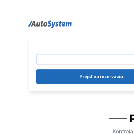
auto-system logo
Prejsť na rezerváciu
Kontrola