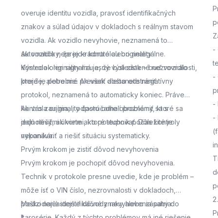
P
overuje identitu vozidla, pravosť identifikačných
p
znakov a súlad údajov v dokladoch s reálnym stavom
Z
vozidla. Ak vozidlo nevyhovie, neznamená to
-
automaticky, že je kradnuté alebo nelegálne.
Ak vozidlo neprejde kontrolou originality
t
Výsledok len signalizuje, že boli zistené nezrovnalosti,
Kontrola originality má jasný výsledok – buď vozidlo
-
ktoré je potrebné preveriť alebo odstrániť.
prejde, alebo nie. Ak však dostanete negatívny
p
protokol, neznamená to automaticky koniec. Práve
-
kontrola originality často odhalí problémy, ktoré sa
Ak vás zaujíma,
, odporúčame oboznámiť sa s
-
dajú riešiť, ak viete ako postupovať. Dôležité je
jednotlivými úkonmi, ktoré technik počas kontroly
(
nepanikáriť a riešiť situáciu systematicky.
vykonáva.
i
Prvým krokom je zistiť dôvod nevyhovenia
T
Prvým krokom je pochopiť dôvod nevyhovenia.
d
Technik v protokole presne uvedie, kde je problém –
p
môže ísť o VIN číslo, nezrovnalosti v dokladoch,
2
poškodené identifikačné znaky alebo zásahy do
Medzi najčastejšie dôvody nevyhovenia patria:
P
karosérie. Každý z týchto problémov má iné riešenie,
*