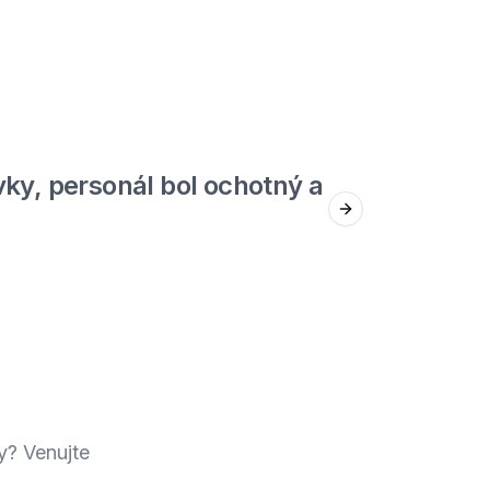
5
out of 5
ky, personál bol ochotný a
Jed
Next slide
Štefan F.
y? Venujte