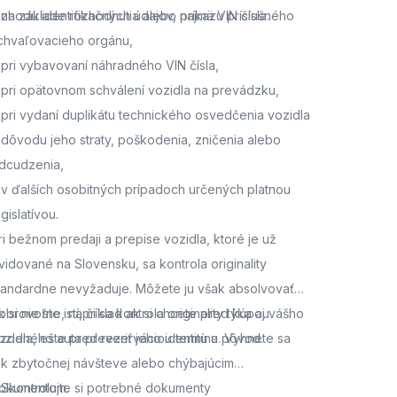
 zhodu identifikačných údajov, najmä VIN čísla.
 na základe rozhodnutia alebo príkazu príslušného
chvaľovacieho orgánu,
 pri vybavovaní náhradného VIN čísla,
 pri opätovnom schválení vozidla na prevádzku,
 pri vydaní duplikátu technického osvedčenia vozidla
 dôvodu jeho straty, poškodenia, zničenia alebo
dcudzenia,
 v ďalších osobitných prípadoch určených platnou
egislatívou.
ri bežnom predaji a prepise vozidla, ktoré je už
vidované na Slovensku, sa kontrola originality
tandardne nevyžaduje. Môžete ju však absolvovať
obrovoľne, napríklad ak si chcete pred kúpou
k si nie ste istí, či sa kontrola originality týka aj vášho
azdeného auta preveriť jeho identitu a pôvod.
ozidla,
ešte pred rezerváciou termínu. Vyhnete sa
ak zbytočnej návšteve alebo chýbajúcim
okumentom.
. Skontrolujte si potrebné dokumenty