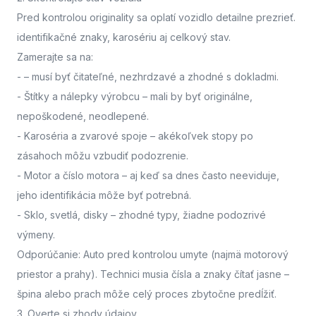
Pred kontrolou originality sa oplatí vozidlo detailne prezrieť.
identifikačné znaky, karosériu aj celkový stav.
Zamerajte sa na:
-
– musí byť čitateľné, nezhrdzavé a zhodné s dokladmi.
- Štítky a nálepky výrobcu
– mali by byť originálne,
nepoškodené, neodlepené.
- Karoséria a zvarové spoje
– akékoľvek stopy po
zásahoch môžu vzbudiť podozrenie.
- Motor a číslo motora
– aj keď sa dnes často neeviduje,
jeho identifikácia môže byť potrebná.
- Sklo, svetlá, disky
– zhodné typy, žiadne podozrivé
výmeny.
Odporúčanie: Auto pred kontrolou umyte (najmä motorový
priestor a prahy). Technici musia čísla a znaky čítať jasne –
špina alebo prach môže celý proces zbytočne predĺžiť.
3. Overte si zhody údajov