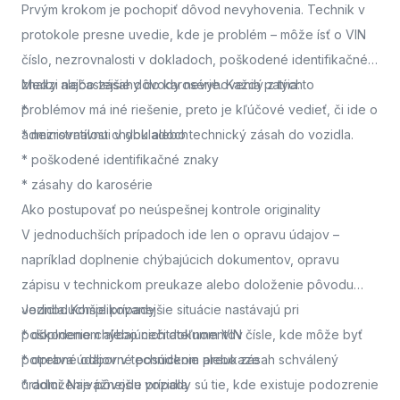
Prvým krokom je pochopiť dôvod nevyhovenia. Technik v
protokole presne uvedie, kde je problém – môže ísť o VIN
číslo, nezrovnalosti v dokladoch, poškodené identifikačné
znaky alebo zásahy do karosérie. Každý z týchto
Medzi najčastejšie dôvody nevyhovenia patria:
problémov má iné riešenie, preto je kľúčové vedieť, či ide o
*
administratívnu chybu alebo technický zásah do vozidla.
* nezrovnalosti v dokladoch
* poškodené identifikačné znaky
* zásahy do karosérie
Ako postupovať po neúspešnej kontrole originality
V jednoduchších prípadoch ide len o opravu údajov –
napríklad doplnenie chýbajúcich dokumentov, opravu
zápisu v technickom preukaze alebo doloženie pôvodu
vozidla. Komplikovanejšie situácie nastávajú pri
Jednoduchšie prípady
poškodenom alebo nečitateľnom VIN čísle, kde môže byť
* doplnenie chýbajúcich dokumentov
potrebné odborné posúdenie alebo zásah schválený
* oprava údajov v technickom preukaze
úradmi. Najvážnejšie prípady sú tie, kde existuje podozrenie
* doloženie pôvodu vozidla