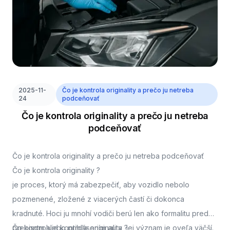
2025-11-
Čo je kontrola originality a prečo ju netreba
24
podceňovať
Čo je kontrola originality a prečo ju netreba
podceňovať
Čo je kontrola originality a prečo ju netreba podceňovať
Čo je kontrola originality ?
je proces, ktorý má zabezpečiť, aby vozidlo nebolo
pozmenené, zložené z viacerých častí či dokonca
kradnuté. Hoci ju mnohí vodiči berú len ako formalitu pred
prepisom alebo prihlásením auta, jej význam je oveľa väčší.
Čo kontroluje kontrola originality ?