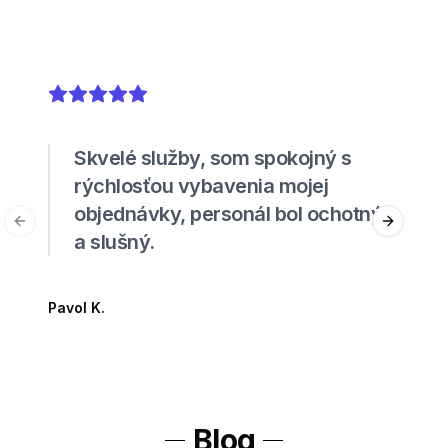
5
out of 5 stars
Skvelé služby, som spokojný s
rýchlosťou vybavenia mojej
objednávky, personál bol ochotný
Previous slide
Next sli
a slušný.
Pavol K.
Blog