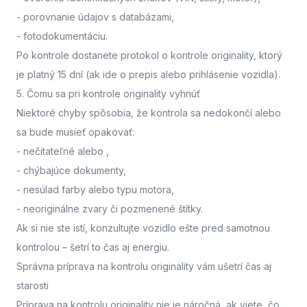
- porovnanie údajov s databázami,
- fotodokumentáciu.
Po kontrole dostanete protokol o kontrole originality, ktorý
je platný 15 dní (ak ide o prepis alebo prihlásenie vozidla).
5. Čomu sa pri kontrole originality vyhnúť
Niektoré chyby spôsobia, že kontrola sa nedokončí alebo
sa bude musieť opakovať:
- nečitateľné alebo
,
- chýbajúce dokumenty,
- nesúlad farby alebo typu motora,
- neoriginálne zvary či pozmenené štítky.
Ak si nie ste istí,
konzultujte vozidlo ešte pred samotnou
kontrolou
– šetrí to čas aj energiu.
Správna príprava na kontrolu originality vám ušetrí čas aj
starosti
Príprava na kontrolu originality nie je náročná, ak viete, čo