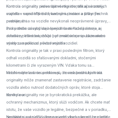
Kontrola originality
Kontrola originality preveruje všetky identifikačné znaky
nielen štátne registre, ale aj samotných
majiteľov vozidiel pred finančnými stratami a právnymi
vozidla – najmä VIN číslo, karosériu, motor a štítky. Technik
problémami.
overuje, či sa na vozidle nevykonali neoprávnené úpravy,
zvary alebo zásahy do nosných častí. Každá zmena, aj
Pri kontrole sa využívajú špeciálne meracie prístroje a
zdanlivo neškodná, môže byť znakom manipulácie alebo
databázy, ktoré umožňujú porovnať údaje so záznamami
snahy zamaskovať pôvod vozidla.
výrobcu a políciou evidovaných vozidiel.
Kontrola originality je tak v praxi posledným filtrom, ktorý
odhalí vozidlá so sfalšovanými dokladmi, stočenými
kilometrami či zle vyrazeným VIN. Vďaka tomu sa
každoročne zabráni prihláseniu stoviek kradnutých áut.
Mnohí majitelia si neuvedomujú, že neúspešná kontrola
originality môže znamenať zastavenie registrácie, zadržanie
vozidla alebo nutnosť dodatočných opráv, ktoré stoja
stovky eur.
Kontrola originality nie je byrokratická prekážka, ale
ochranný mechanizmus, ktorý slúži vodičom. Ak chcete mať
istotu, že vaše vozidlo je legálne, bezpečné a v poriadku,
nechajte si auto dôkladne preveriť.
Neváhajte a
si rýchlo, lacno a jednoducho termín cez online
dnes vám môže ušetriť