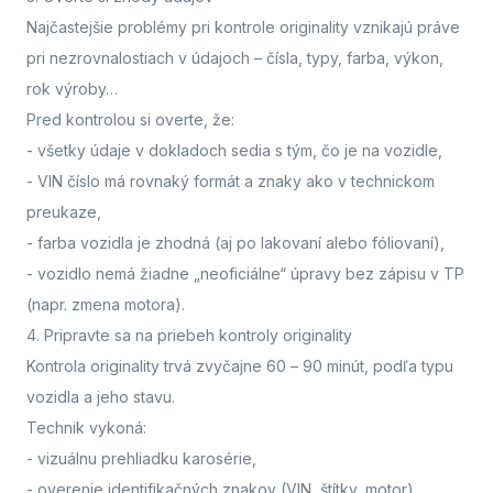
Najčastejšie problémy pri kontrole originality vznikajú práve
pri nezrovnalostiach v údajoch – čísla, typy, farba, výkon,
rok výroby…
Pred kontrolou si overte, že:
- všetky údaje v dokladoch sedia s tým, čo je na vozidle,
- VIN číslo má rovnaký formát a znaky ako v technickom
preukaze,
- farba vozidla je zhodná (aj po lakovaní alebo fóliovaní),
- vozidlo nemá žiadne „neoficiálne“ úpravy bez zápisu v TP
(napr. zmena motora).
4. Pripravte sa na priebeh kontroly originality
Kontrola originality trvá zvyčajne 60 – 90 minút
, podľa typu
vozidla a jeho stavu.
Technik vykoná:
- vizuálnu prehliadku karosérie,
- overenie identifikačných znakov (VIN, štítky, motor),