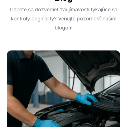
Chcete sa dozvedieť zaujímavosti týkajúce sa
kontroly originality? Venujte pozornosť naším
blogom