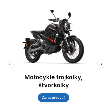
Previous slide
Next 
Motocykle trojkolky,
štvorkolky
Zarezervovať