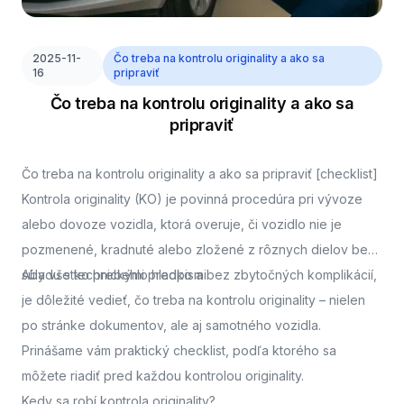
2025-11-
Čo treba na kontrolu originality a ako sa
16
pripraviť
Čo treba na kontrolu originality a ako sa
pripraviť
Čo treba na kontrolu originality a ako sa pripraviť [checklist]
Kontrola originality (KO) je povinná procedúra pri vývoze
alebo dovoze vozidla, ktorá overuje, či vozidlo nie je
pozmenené, kradnuté alebo zložené z rôznych dielov bez
súladu s technickými predpismi.
Aby všetko prebehlo hladko a bez zbytočných komplikácií,
je dôležité vedieť, čo treba na kontrolu originality – nielen
po stránke dokumentov, ale aj samotného vozidla.
Prinášame vám praktický checklist, podľa ktorého sa
môžete riadiť pred každou kontrolou originality.
Kedy sa robí kontrola originality?