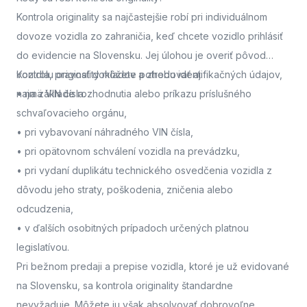
Kontrola originality sa najčastejšie robí pri individuálnom
dovoze vozidla zo zahraničia, keď chcete vozidlo prihlásiť
do evidencie na Slovensku. Jej úlohou je overiť pôvod
vozidla, pravosť dokladov a zhodu identifikačných údajov,
Kontrolu originality môžete potrebovať aj:
najmä VIN čísla.
• na základe rozhodnutia alebo príkazu príslušného
schvaľovacieho orgánu,
• pri vybavovaní náhradného VIN čísla,
• pri opätovnom schválení vozidla na prevádzku,
• pri vydaní duplikátu technického osvedčenia vozidla z
dôvodu jeho straty, poškodenia, zničenia alebo
odcudzenia,
• v ďalších osobitných prípadoch určených platnou
legislatívou.
Pri bežnom predaji a prepise vozidla, ktoré je už evidované
na Slovensku, sa kontrola originality štandardne
nevyžaduje. Môžete ju však absolvovať dobrovoľne,