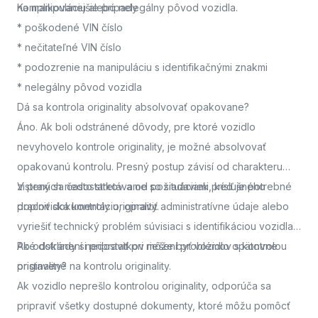
na manipuláciu alebo nelegálny pôvod vozidla.
Komplikovanejšie prípady
* poškodené VIN číslo
* nečitateľné VIN číslo
* podozrenie na manipuláciu s identifikačnými znakmi
* nelegálny pôvod vozidla
Dá sa kontrola originality absolvovať opakovane?
Áno. Ak boli odstránené dôvody, pre ktoré vozidlo
nevyhovelo kontrole originality, je možné absolvovať
opakovanú kontrolu. Presný postup závisí od charakteru
zistených nedostatkov a od požiadaviek príslušného
V praxi sa často stretávame so situáciami, keď je potrebné
pracoviska kontroly originality.
doplniť dokumentáciu, opraviť administratívne údaje alebo
vyriešiť technický problém súvisiaci s identifikáciou vozidla.
Po odstránení nedostatkov môže byť vozidlo opätovne
Aké doklady si pripraviť pri riešení problémov s kontrolou
pristavené na kontrolu originality.
originality?
Ak vozidlo neprešlo kontrolou originality, odporúča sa
pripraviť všetky dostupné dokumenty, ktoré môžu pomôcť