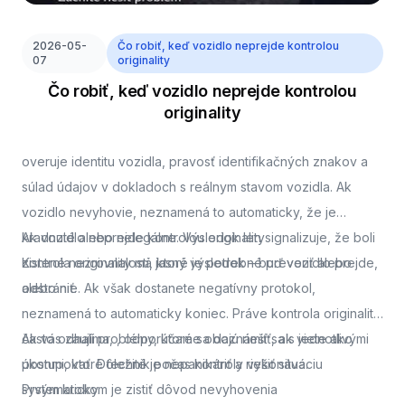
2026-05-
Čo robiť, keď vozidlo neprejde kontrolou
07
originality
Čo robiť, keď vozidlo neprejde kontrolou
originality
overuje identitu vozidla, pravosť identifikačných znakov a
súlad údajov v dokladoch s reálnym stavom vozidla. Ak
vozidlo nevyhovie, neznamená to automaticky, že je
kradnuté alebo nelegálne. Výsledok len signalizuje, že boli
Ak vozidlo neprejde kontrolou originality
zistené nezrovnalosti, ktoré je potrebné preveriť alebo
Kontrola originality má jasný výsledok – buď vozidlo prejde,
odstrániť.
alebo nie. Ak však dostanete negatívny protokol,
neznamená to automaticky koniec. Práve kontrola originality
často odhalí problémy, ktoré sa dajú riešiť, ak viete ako
Ak vás zaujíma,
, odporúčame oboznámiť sa s jednotlivými
postupovať. Dôležité je nepanikáriť a riešiť situáciu
úkonmi, ktoré technik počas kontroly vykonáva.
systematicky.
Prvým krokom je zistiť dôvod nevyhovenia