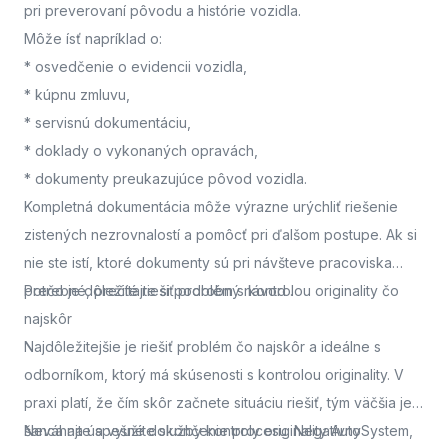
pri preverovaní pôvodu a histórie vozidla.
Môže ísť napríklad o:
* osvedčenie o evidencii vozidla,
* kúpnu zmluvu,
* servisnú dokumentáciu,
* doklady o vykonaných opravách,
* dokumenty preukazujúce pôvod vozidla.
Kompletná dokumentácia môže výrazne urýchliť riešenie
zistených nezrovnalostí a pomôcť pri ďalšom postupe. Ak si
nie ste istí, ktoré dokumenty sú pri návšteve pracoviska
potrebné, prečítajte si podrobný návod
Prečo je dôležité riešiť problém s kontrolou originality čo
.
najskôr
Najdôležitejšie je riešiť problém čo najskôr a ideálne s
odborníkom, ktorý má skúsenosti s kontrolou originality. V
praxi platí, že čím skôr začnete situáciu riešiť, tým väčšia je
šanca na úspešné dokončenie procesu. Negatívny
Neváhajte a využite služby kontroly originality AutoSystem,