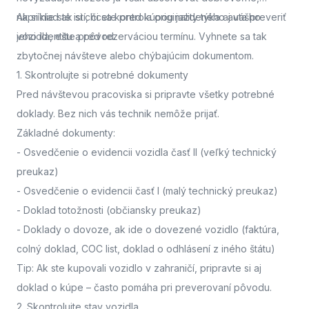
napríklad ak si chcete pred kúpou jazdeného auta preveriť
Ak si nie ste istí, či sa kontrola originality týka aj vášho
jeho identitu a pôvod.
vozidla,
ešte pred rezerváciou termínu. Vyhnete sa tak
zbytočnej návšteve alebo chýbajúcim dokumentom.
1. Skontrolujte si potrebné dokumenty
Pred návštevou pracoviska
si pripravte všetky potrebné
doklady. Bez nich vás technik nemôže prijať.
Základné dokumenty:
-
Osvedčenie o evidencii vozidla časť II
(veľký technický
preukaz)
-
Osvedčenie o evidencii časť I
(malý technický preukaz)
-
Doklad totožnosti
(občiansky preukaz)
-
Doklady o dovoze, ak ide o dovezené vozidlo
(faktúra,
colný doklad, COC list, doklad o odhlásení z iného štátu)
Tip: Ak ste kupovali vozidlo v zahraničí, pripravte si aj
doklad o kúpe – často pomáha pri preverovaní pôvodu.
2. Skontrolujte stav vozidla