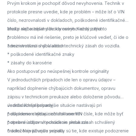
Prvým krokom je pochopiť dôvod nevyhovenia. Technik v
protokole presne uvedie, kde je problém – môže ísť o VIN
číslo, nezrovnalosti v dokladoch, poškodené identifikačné
znaky alebo zásahy do karosérie. Každý z týchto
Medzi najčastejšie dôvody nevyhovenia patria:
problémov má iné riešenie, preto je kľúčové vedieť, či ide o
*
administratívnu chybu alebo technický zásah do vozidla.
* nezrovnalosti v dokladoch
* poškodené identifikačné znaky
* zásahy do karosérie
Ako postupovať po neúspešnej kontrole originality
V jednoduchších prípadoch ide len o opravu údajov –
napríklad doplnenie chýbajúcich dokumentov, opravu
zápisu v technickom preukaze alebo doloženie pôvodu
vozidla. Komplikovanejšie situácie nastávajú pri
Jednoduchšie prípady
poškodenom alebo nečitateľnom VIN čísle, kde môže byť
* doplnenie chýbajúcich dokumentov
potrebné odborné posúdenie alebo zásah schválený
* oprava údajov v technickom preukaze
úradmi. Najvážnejšie prípady sú tie, kde existuje podozrenie
* doloženie pôvodu vozidla