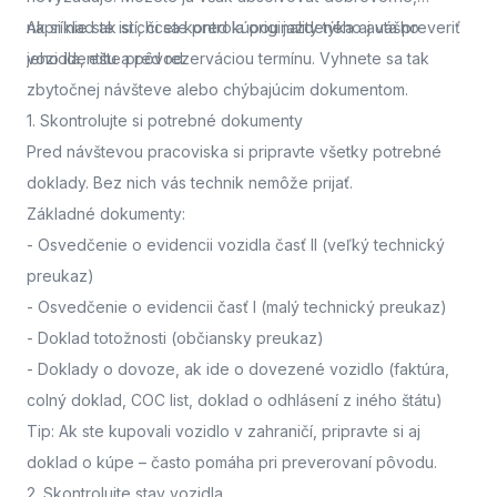
napríklad ak si chcete pred kúpou jazdeného auta preveriť
Ak si nie ste istí, či sa kontrola originality týka aj vášho
jeho identitu a pôvod.
vozidla,
ešte pred rezerváciou termínu. Vyhnete sa tak
zbytočnej návšteve alebo chýbajúcim dokumentom.
1. Skontrolujte si potrebné dokumenty
Pred návštevou pracoviska
si pripravte všetky potrebné
doklady. Bez nich vás technik nemôže prijať.
Základné dokumenty:
-
Osvedčenie o evidencii vozidla časť II
(veľký technický
preukaz)
-
Osvedčenie o evidencii časť I
(malý technický preukaz)
-
Doklad totožnosti
(občiansky preukaz)
-
Doklady o dovoze, ak ide o dovezené vozidlo
(faktúra,
colný doklad, COC list, doklad o odhlásení z iného štátu)
Tip: Ak ste kupovali vozidlo v zahraničí, pripravte si aj
doklad o kúpe – často pomáha pri preverovaní pôvodu.
2. Skontrolujte stav vozidla