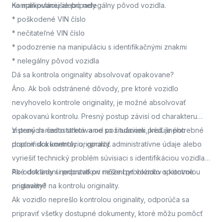
na manipuláciu alebo nelegálny pôvod vozidla.
Komplikovanejšie prípady
* poškodené VIN číslo
* nečitateľné VIN číslo
* podozrenie na manipuláciu s identifikačnými znakmi
* nelegálny pôvod vozidla
Dá sa kontrola originality absolvovať opakovane?
Áno. Ak boli odstránené dôvody, pre ktoré vozidlo
nevyhovelo kontrole originality, je možné absolvovať
opakovanú kontrolu. Presný postup závisí od charakteru
zistených nedostatkov a od požiadaviek príslušného
V praxi sa často stretávame so situáciami, keď je potrebné
pracoviska kontroly originality.
doplniť dokumentáciu, opraviť administratívne údaje alebo
vyriešiť technický problém súvisiaci s identifikáciou vozidla.
Po odstránení nedostatkov môže byť vozidlo opätovne
Aké doklady si pripraviť pri riešení problémov s kontrolou
pristavené na kontrolu originality.
originality?
Ak vozidlo neprešlo kontrolou originality, odporúča sa
pripraviť všetky dostupné dokumenty, ktoré môžu pomôcť