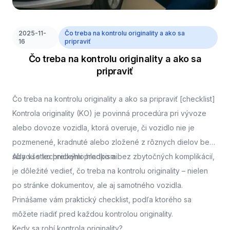
2025-11-
Čo treba na kontrolu originality a ako sa
16
pripraviť
Čo treba na kontrolu originality a ako sa
pripraviť
Čo treba na kontrolu originality a ako sa pripraviť [checklist]
Kontrola originality (KO) je povinná procedúra pri vývoze
alebo dovoze vozidla, ktorá overuje, či vozidlo nie je
pozmenené, kradnuté alebo zložené z rôznych dielov bez
súladu s technickými predpismi.
Aby všetko prebehlo hladko a bez zbytočných komplikácií,
je dôležité vedieť, čo treba na kontrolu originality – nielen
po stránke dokumentov, ale aj samotného vozidla.
Prinášame vám praktický checklist, podľa ktorého sa
môžete riadiť pred každou kontrolou originality.
Kedy sa robí kontrola originality?