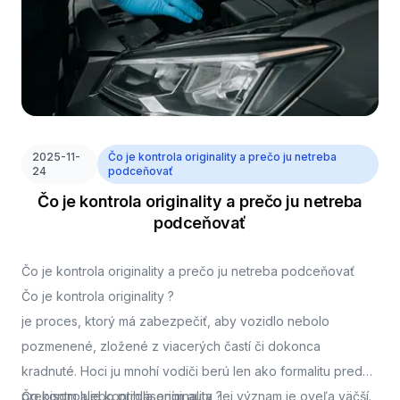
2025-11-
Čo je kontrola originality a prečo ju netreba
24
podceňovať
Čo je kontrola originality a prečo ju netreba
podceňovať
Čo je kontrola originality a prečo ju netreba podceňovať
Čo je kontrola originality ?
je proces, ktorý má zabezpečiť, aby vozidlo nebolo
pozmenené, zložené z viacerých častí či dokonca
kradnuté. Hoci ju mnohí vodiči berú len ako formalitu pred
prepisom alebo prihlásením auta, jej význam je oveľa väčší.
Čo kontroluje kontrola originality ?