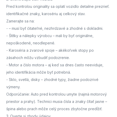
Pred kontrolou originality sa oplatí vozidlo detailne prezrieť.
identifikačné znaky, karosériu aj celkový stav.
Zamerajte sa na:
-
– musí byť čitateľné, nezhrdzavé a zhodné s dokladmi.
- Štítky a nálepky výrobcu
– mali by byť originálne,
nepoškodené, neodlepené.
- Karoséria a zvarové spoje
– akékoľvek stopy po
zásahoch môžu vzbudiť podozrenie.
- Motor a číslo motora
– aj keď sa dnes často neeviduje,
jeho identifikácia môže byť potrebná.
- Sklo, svetlá, disky
– zhodné typy, žiadne podozrivé
výmeny.
Odporúčanie: Auto pred kontrolou umyte (najmä motorový
priestor a prahy). Technici musia čísla a znaky čítať jasne –
špina alebo prach môže celý proces zbytočne predĺžiť.
3. Overte si zhody údajov