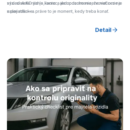
výsledok KO nie je koniec, ale upozornenie, že niečo nie je
s.r.o. si viete rýchlo, lacno a jednoducho rezervovať cez
na
v poriadku – a práve to je moment, kedy treba konať.
našej stránke .
Detail