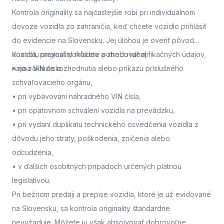
Kontrola originality sa najčastejšie robí pri individuálnom
dovoze vozidla zo zahraničia, keď chcete vozidlo prihlásiť
do evidencie na Slovensku. Jej úlohou je overiť pôvod
vozidla, pravosť dokladov a zhodu identifikačných údajov,
Kontrolu originality môžete potrebovať aj:
najmä VIN čísla.
• na základe rozhodnutia alebo príkazu príslušného
schvaľovacieho orgánu,
• pri vybavovaní náhradného VIN čísla,
• pri opätovnom schválení vozidla na prevádzku,
• pri vydaní duplikátu technického osvedčenia vozidla z
dôvodu jeho straty, poškodenia, zničenia alebo
odcudzenia,
• v ďalších osobitných prípadoch určených platnou
legislatívou.
Pri bežnom predaji a prepise vozidla, ktoré je už evidované
na Slovensku, sa kontrola originality štandardne
nevyžaduje. Môžete ju však absolvovať dobrovoľne,