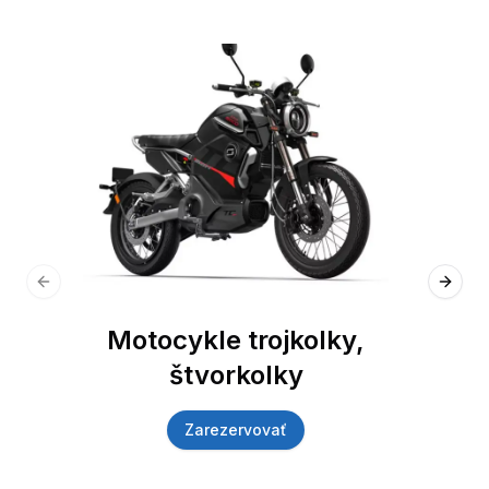
Previous slide
Next 
Motocykle trojkolky,
štvorkolky
Zarezervovať