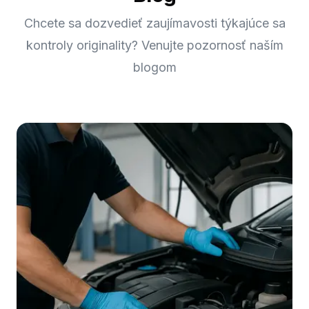
Chcete sa dozvedieť zaujímavosti týkajúce sa
kontroly originality? Venujte pozornosť naším
blogom