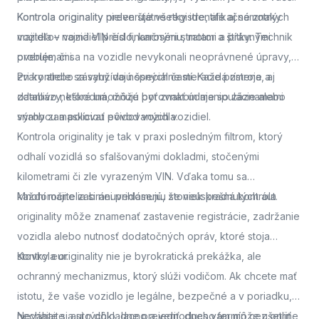
Kontrola originality
Kontrola originality preveruje všetky identifikačné znaky
nielen štátne registre, ale aj samotných
majiteľov vozidiel pred finančnými stratami a právnymi
vozidla – najmä VIN číslo, karosériu, motor a štítky. Technik
problémami.
overuje, či sa na vozidle nevykonali neoprávnené úpravy,
zvary alebo zásahy do nosných častí. Každá zmena, aj
Pri kontrole sa využívajú špeciálne meracie prístroje a
zdanlivo neškodná, môže byť znakom manipulácie alebo
databázy, ktoré umožňujú porovnať údaje so záznamami
snahy zamaskovať pôvod vozidla.
výrobcu a políciou evidovaných vozidiel.
Kontrola originality je tak v praxi posledným filtrom, ktorý
odhalí vozidlá so sfalšovanými dokladmi, stočenými
kilometrami či zle vyrazeným VIN. Vďaka tomu sa
každoročne zabráni prihláseniu stoviek kradnutých áut.
Mnohí majitelia si neuvedomujú, že neúspešná kontrola
originality môže znamenať zastavenie registrácie, zadržanie
vozidla alebo nutnosť dodatočných opráv, ktoré stoja
stovky eur.
Kontrola originality nie je byrokratická prekážka, ale
ochranný mechanizmus, ktorý slúži vodičom. Ak chcete mať
istotu, že vaše vozidlo je legálne, bezpečné a v poriadku,
nechajte si auto dôkladne preveriť.
Neváhajte a
si rýchlo, lacno a jednoducho termín cez online
dnes vám môže ušetriť