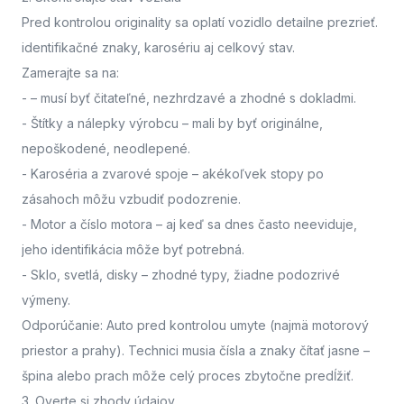
Pred kontrolou originality sa oplatí vozidlo detailne prezrieť.
identifikačné znaky, karosériu aj celkový stav.
Zamerajte sa na:
-
– musí byť čitateľné, nezhrdzavé a zhodné s dokladmi.
- Štítky a nálepky výrobcu
– mali by byť originálne,
nepoškodené, neodlepené.
- Karoséria a zvarové spoje
– akékoľvek stopy po
zásahoch môžu vzbudiť podozrenie.
- Motor a číslo motora
– aj keď sa dnes často neeviduje,
jeho identifikácia môže byť potrebná.
- Sklo, svetlá, disky
– zhodné typy, žiadne podozrivé
výmeny.
Odporúčanie: Auto pred kontrolou umyte (najmä motorový
priestor a prahy). Technici musia čísla a znaky čítať jasne –
špina alebo prach môže celý proces zbytočne predĺžiť.
3. Overte si zhody údajov