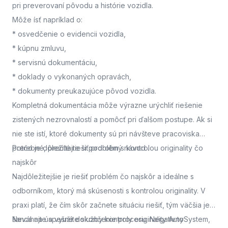
pri preverovaní pôvodu a histórie vozidla.
Môže ísť napríklad o:
* osvedčenie o evidencii vozidla,
* kúpnu zmluvu,
* servisnú dokumentáciu,
* doklady o vykonaných opravách,
* dokumenty preukazujúce pôvod vozidla.
Kompletná dokumentácia môže výrazne urýchliť riešenie
zistených nezrovnalostí a pomôcť pri ďalšom postupe. Ak si
nie ste istí, ktoré dokumenty sú pri návšteve pracoviska
potrebné, prečítajte si podrobný návod
Prečo je dôležité riešiť problém s kontrolou originality čo
.
najskôr
Najdôležitejšie je riešiť problém čo najskôr a ideálne s
odborníkom, ktorý má skúsenosti s kontrolou originality. V
praxi platí, že čím skôr začnete situáciu riešiť, tým väčšia je
šanca na úspešné dokončenie procesu. Negatívny
Neváhajte a využite služby kontroly originality AutoSystem,