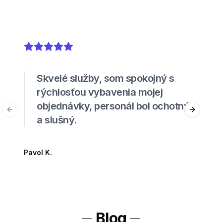
5
out of 5 stars
Skvelé služby, som spokojný s
rýchlosťou vybavenia mojej
objednávky, personál bol ochotný
Previous slide
Next sli
a slušný.
Pavol K.
Blog