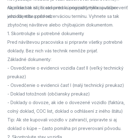
napríklad ak si chcete pred kúpou jazdeného auta preveriť
Ak si nie ste istí, či sa kontrola originality týka aj vášho
jeho identitu a pôvod.
vozidla,
ešte pred rezerváciou termínu. Vyhnete sa tak
zbytočnej návšteve alebo chýbajúcim dokumentom.
1. Skontrolujte si potrebné dokumenty
Pred návštevou pracoviska
si pripravte všetky potrebné
doklady. Bez nich vás technik nemôže prijať.
Základné dokumenty:
-
Osvedčenie o evidencii vozidla časť II
(veľký technický
preukaz)
-
Osvedčenie o evidencii časť I
(malý technický preukaz)
-
Doklad totožnosti
(občiansky preukaz)
-
Doklady o dovoze, ak ide o dovezené vozidlo
(faktúra,
colný doklad, COC list, doklad o odhlásení z iného štátu)
Tip: Ak ste kupovali vozidlo v zahraničí, pripravte si aj
doklad o kúpe – často pomáha pri preverovaní pôvodu.
2. Skontrolujte stav vozidla