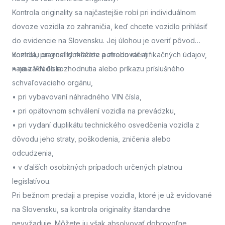
Kontrola originality sa najčastejšie robí pri individuálnom
dovoze vozidla zo zahraničia, keď chcete vozidlo prihlásiť
do evidencie na Slovensku. Jej úlohou je overiť pôvod
vozidla, pravosť dokladov a zhodu identifikačných údajov,
Kontrolu originality môžete potrebovať aj:
najmä VIN čísla.
• na základe rozhodnutia alebo príkazu príslušného
schvaľovacieho orgánu,
• pri vybavovaní náhradného VIN čísla,
• pri opätovnom schválení vozidla na prevádzku,
• pri vydaní duplikátu technického osvedčenia vozidla z
dôvodu jeho straty, poškodenia, zničenia alebo
odcudzenia,
• v ďalších osobitných prípadoch určených platnou
legislatívou.
Pri bežnom predaji a prepise vozidla, ktoré je už evidované
na Slovensku, sa kontrola originality štandardne
nevyžaduje. Môžete ju však absolvovať dobrovoľne,