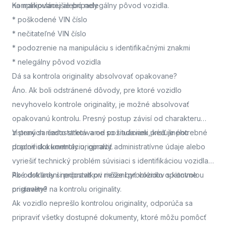
na manipuláciu alebo nelegálny pôvod vozidla.
Komplikovanejšie prípady
* poškodené VIN číslo
* nečitateľné VIN číslo
* podozrenie na manipuláciu s identifikačnými znakmi
* nelegálny pôvod vozidla
Dá sa kontrola originality absolvovať opakovane?
Áno. Ak boli odstránené dôvody, pre ktoré vozidlo
nevyhovelo kontrole originality, je možné absolvovať
opakovanú kontrolu. Presný postup závisí od charakteru
zistených nedostatkov a od požiadaviek príslušného
V praxi sa často stretávame so situáciami, keď je potrebné
pracoviska kontroly originality.
doplniť dokumentáciu, opraviť administratívne údaje alebo
vyriešiť technický problém súvisiaci s identifikáciou vozidla.
Po odstránení nedostatkov môže byť vozidlo opätovne
Aké doklady si pripraviť pri riešení problémov s kontrolou
pristavené na kontrolu originality.
originality?
Ak vozidlo neprešlo kontrolou originality, odporúča sa
pripraviť všetky dostupné dokumenty, ktoré môžu pomôcť