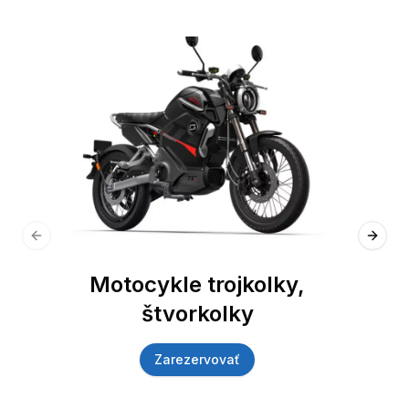
Previous slide
Next 
Motocykle trojkolky,
štvorkolky
Zarezervovať