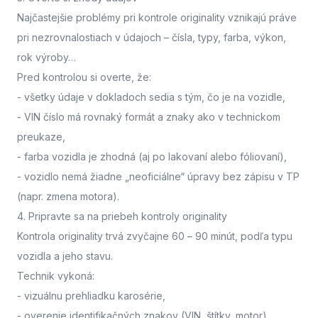
Najčastejšie problémy pri kontrole originality vznikajú práve
pri nezrovnalostiach v údajoch – čísla, typy, farba, výkon,
rok výroby…
Pred kontrolou si overte, že:
- všetky údaje v dokladoch sedia s tým, čo je na vozidle,
- VIN číslo má rovnaký formát a znaky ako v technickom
preukaze,
- farba vozidla je zhodná (aj po lakovaní alebo fóliovaní),
- vozidlo nemá žiadne „neoficiálne“ úpravy bez zápisu v TP
(napr. zmena motora).
4. Pripravte sa na priebeh kontroly originality
Kontrola originality trvá zvyčajne 60 – 90 minút
, podľa typu
vozidla a jeho stavu.
Technik vykoná:
- vizuálnu prehliadku karosérie,
- overenie identifikačných znakov (VIN, štítky, motor),