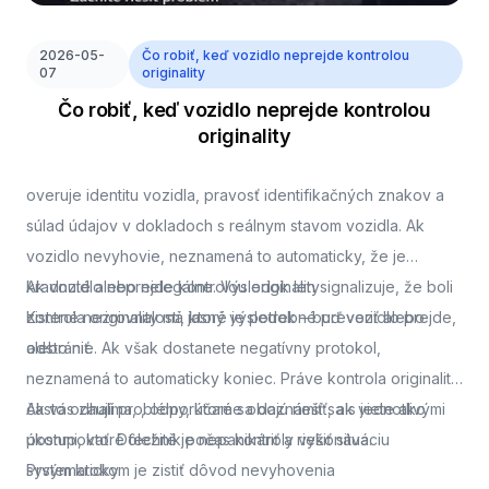
2026-05-
Čo robiť, keď vozidlo neprejde kontrolou
07
originality
Čo robiť, keď vozidlo neprejde kontrolou
originality
overuje identitu vozidla, pravosť identifikačných znakov a
súlad údajov v dokladoch s reálnym stavom vozidla. Ak
vozidlo nevyhovie, neznamená to automaticky, že je
kradnuté alebo nelegálne. Výsledok len signalizuje, že boli
Ak vozidlo neprejde kontrolou originality
zistené nezrovnalosti, ktoré je potrebné preveriť alebo
Kontrola originality má jasný výsledok – buď vozidlo prejde,
odstrániť.
alebo nie. Ak však dostanete negatívny protokol,
neznamená to automaticky koniec. Práve kontrola originality
často odhalí problémy, ktoré sa dajú riešiť, ak viete ako
Ak vás zaujíma,
, odporúčame oboznámiť sa s jednotlivými
postupovať. Dôležité je nepanikáriť a riešiť situáciu
úkonmi, ktoré technik počas kontroly vykonáva.
systematicky.
Prvým krokom je zistiť dôvod nevyhovenia