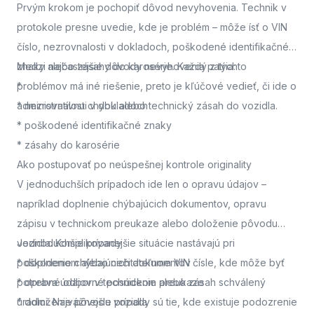
Prvým krokom je pochopiť dôvod nevyhovenia. Technik v
protokole presne uvedie, kde je problém – môže ísť o VIN
číslo, nezrovnalosti v dokladoch, poškodené identifikačné
znaky alebo zásahy do karosérie. Každý z týchto
Medzi najčastejšie dôvody nevyhovenia patria:
problémov má iné riešenie, preto je kľúčové vedieť, či ide o
*
administratívnu chybu alebo technický zásah do vozidla.
* nezrovnalosti v dokladoch
* poškodené identifikačné znaky
* zásahy do karosérie
Ako postupovať po neúspešnej kontrole originality
V jednoduchších prípadoch ide len o opravu údajov –
napríklad doplnenie chýbajúcich dokumentov, opravu
zápisu v technickom preukaze alebo doloženie pôvodu
vozidla. Komplikovanejšie situácie nastávajú pri
Jednoduchšie prípady
poškodenom alebo nečitateľnom VIN čísle, kde môže byť
* doplnenie chýbajúcich dokumentov
potrebné odborné posúdenie alebo zásah schválený
* oprava údajov v technickom preukaze
úradmi. Najvážnejšie prípady sú tie, kde existuje podozrenie
* doloženie pôvodu vozidla