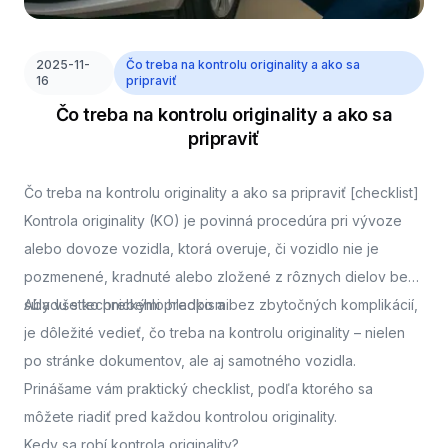
2025-11-
Čo treba na kontrolu originality a ako sa
16
pripraviť
Čo treba na kontrolu originality a ako sa
pripraviť
Čo treba na kontrolu originality a ako sa pripraviť [checklist]
Kontrola originality (KO) je povinná procedúra pri vývoze
alebo dovoze vozidla, ktorá overuje, či vozidlo nie je
pozmenené, kradnuté alebo zložené z rôznych dielov bez
súladu s technickými predpismi.
Aby všetko prebehlo hladko a bez zbytočných komplikácií,
je dôležité vedieť, čo treba na kontrolu originality – nielen
po stránke dokumentov, ale aj samotného vozidla.
Prinášame vám praktický checklist, podľa ktorého sa
môžete riadiť pred každou kontrolou originality.
Kedy sa robí kontrola originality?