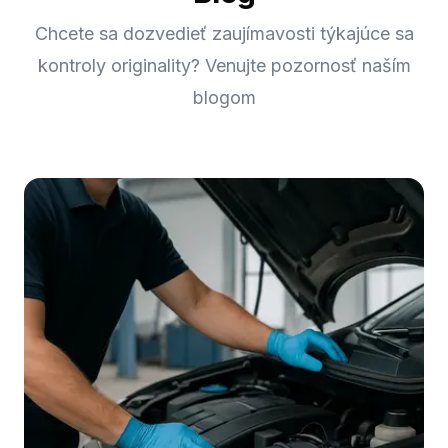
Chcete sa dozvedieť zaujímavosti týkajúce sa
kontroly originality? Venujte pozornosť naším
blogom