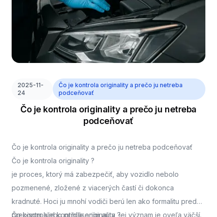
2025-11-
Čo je kontrola originality a prečo ju netreba
24
podceňovať
Čo je kontrola originality a prečo ju netreba
podceňovať
Čo je kontrola originality a prečo ju netreba podceňovať
Čo je kontrola originality ?
je proces, ktorý má zabezpečiť, aby vozidlo nebolo
pozmenené, zložené z viacerých častí či dokonca
kradnuté. Hoci ju mnohí vodiči berú len ako formalitu pred
prepisom alebo prihlásením auta, jej význam je oveľa väčší.
Čo kontroluje kontrola originality ?