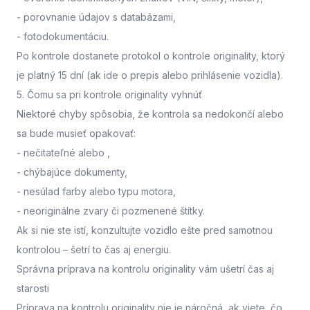
- porovnanie údajov s databázami,
- fotodokumentáciu.
Po kontrole dostanete protokol o kontrole originality, ktorý
je platný 15 dní (ak ide o prepis alebo prihlásenie vozidla).
5. Čomu sa pri kontrole originality vyhnúť
Niektoré chyby spôsobia, že kontrola sa nedokončí alebo
sa bude musieť opakovať:
- nečitateľné alebo
,
- chýbajúce dokumenty,
- nesúlad farby alebo typu motora,
- neoriginálne zvary či pozmenené štítky.
Ak si nie ste istí,
konzultujte vozidlo ešte pred samotnou
kontrolou
– šetrí to čas aj energiu.
Správna príprava na kontrolu originality vám ušetrí čas aj
starosti
Príprava na kontrolu originality nie je náročná, ak viete, čo