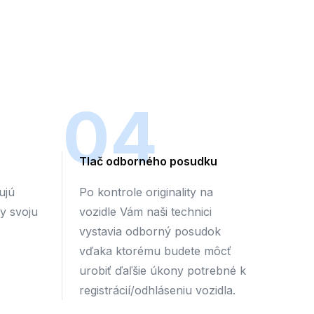
04
Tlač odborného posudku
ujú
Po kontrole originality na
by svoju
vozidle Vám naši technici
vystavia odborný posudok
vďaka ktorému budete môcť
urobiť ďaľšie úkony potrebné k
registrácií/odhláseniu vozidla.