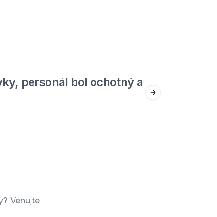
5
out of 5
ky, personál bol ochotný a
Jed
Next slide
Štefan F.
y? Venujte