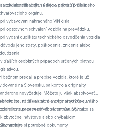
 zhodu identifikačných údajov, najmä VIN čísla.
 na základe rozhodnutia alebo príkazu príslušného
chvaľovacieho orgánu,
 pri vybavovaní náhradného VIN čísla,
 pri opätovnom schválení vozidla na prevádzku,
 pri vydaní duplikátu technického osvedčenia vozidla
 dôvodu jeho straty, poškodenia, zničenia alebo
dcudzenia,
 v ďalších osobitných prípadoch určených platnou
egislatívou.
ri bežnom predaji a prepise vozidla, ktoré je už
vidované na Slovensku, sa kontrola originality
tandardne nevyžaduje. Môžete ju však absolvovať
obrovoľne, napríklad ak si chcete pred kúpou
k si nie ste istí, či sa kontrola originality týka aj vášho
azdeného auta preveriť jeho identitu a pôvod.
ozidla,
ešte pred rezerváciou termínu. Vyhnete sa
ak zbytočnej návšteve alebo chýbajúcim
okumentom.
. Skontrolujte si potrebné dokumenty