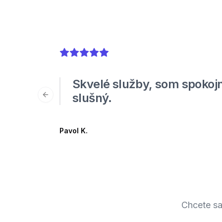
5
out of 5 stars
Skvelé služby, som spokojn
slušný.
Previous slide
Pavol K.
Chcete sa