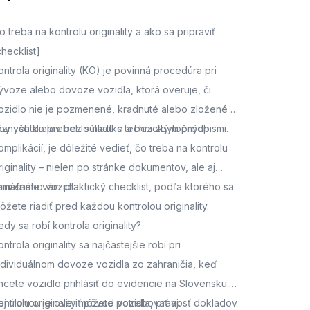
o treba na kontrolu originality a ako sa pripraviť
checklist]
ontrola originality (KO) je povinná procedúra pri
ývoze alebo dovoze vozidla, ktorá overuje, či
ozidlo nie je pozmenené, kradnuté alebo zložené z
ôznych dielov bez súladu s technickými predpismi.
by všetko prebehlo hladko a bez zbytočných
omplikácií, je dôležité vedieť, čo treba na kontrolu
riginality – nielen po stránke dokumentov, ale aj
amotného vozidla.
rinášame vám praktický checklist, podľa ktorého sa
ôžete riadiť pred každou kontrolou originality.
edy sa robí kontrola originality?
ontrola originality sa najčastejšie robí pri
ndividuálnom dovoze vozidla zo zahraničia, keď
hcete vozidlo prihlásiť do evidencie na Slovensku.
ej úlohou je overiť pôvod vozidla, pravosť dokladov
ontrolu originality môžete potrebovať aj: