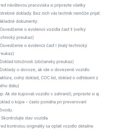
red návštevou pracoviska
si pripravte všetky
otrebné doklady. Bez nich vás technik nemôže prijať.
ákladné dokumenty:
Osvedčenie o evidencii vozidla časť II
(veľký
echnický preukaz)
Osvedčenie o evidencii časť I
(malý technický
reukaz)
Doklad totožnosti
(občiansky preukaz)
Doklady o dovoze, ak ide o dovezené vozidlo
faktúra, colný doklad, COC list, doklad o odhlásení z
ného štátu)
ip: Ak ste kupovali vozidlo v zahraničí, pripravte si aj
oklad o kúpe – často pomáha pri preverovaní
ôvodu.
. Skontrolujte stav vozidla
red kontrolou originality sa oplatí vozidlo detailne