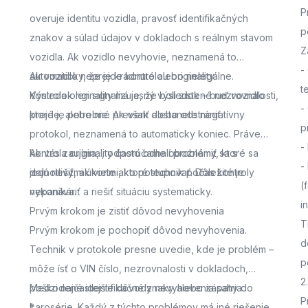
P
overuje identitu vozidla, pravosť identifikačných
p
znakov a súlad údajov v dokladoch s reálnym stavom
Z
vozidla. Ak vozidlo nevyhovie, neznamená to
-
automaticky, že je kradnuté alebo nelegálne.
Ak vozidlo neprejde kontrolou originality
t
Výsledok len signalizuje, že boli zistené nezrovnalosti,
Kontrola originality má jasný výsledok – buď vozidlo
-
ktoré je potrebné preveriť alebo odstrániť.
prejde, alebo nie. Ak však dostanete negatívny
p
protokol, neznamená to automaticky koniec. Práve
-
kontrola originality často odhalí problémy, ktoré sa
Ak vás zaujíma,
, odporúčame oboznámiť sa s
-
dajú riešiť, ak viete ako postupovať. Dôležité je
jednotlivými úkonmi, ktoré technik počas kontroly
(
nepanikáriť a riešiť situáciu systematicky.
vykonáva.
i
Prvým krokom je zistiť dôvod nevyhovenia
T
Prvým krokom je pochopiť dôvod nevyhovenia.
d
Technik v protokole presne uvedie, kde je problém –
p
môže ísť o VIN číslo, nezrovnalosti v dokladoch,
2
poškodené identifikačné znaky alebo zásahy do
Medzi najčastejšie dôvody nevyhovenia patria:
P
karosérie. Každý z týchto problémov má iné riešenie,
*