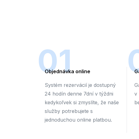
01
Objednávka online
G
Systém rezervácií je dostupný
G
24 hodín denne 7dní v týždni
v
kedykoľvek si zmyslíte, že naše
b
služby potrebujete s
jednoduchou online platbou.