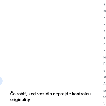
a
•
s
•
•
•
z
o
•
l
P
e
š
d
A
j
v
Čo robiť, keď vozidlo neprejde kontrolou
t
originality
d
1