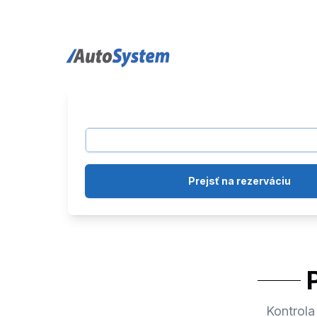
auto-system logo
Prejsť na rezerváciu
Kontrola