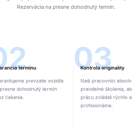
Rezervácia na presne dohodnutý termín.
02
03
arancia termínu
Kontrola originality
arantujeme prevzatie vozidla
Naši pracovníci absolv
 presne dohodnutý termín
pravidelné školenia, a
ez čakania.
prácu zvládali rýchlo a
profesionálne.