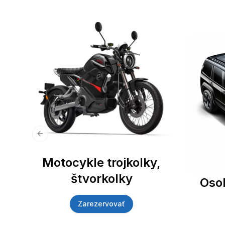
Previous slide
Motocykle trojkolky,
štvorkolky
Oso
Zarezervovať