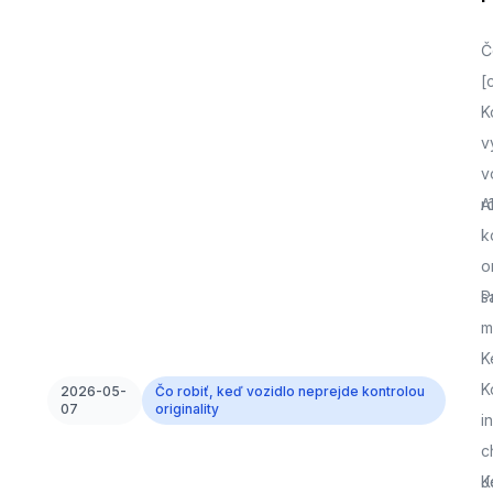
Č
[
K
v
v
r
A
k
o
s
P
m
K
K
2026-05-
Čo robiť, keď vozidlo neprejde kontrolou
07
originality
i
c
J
K