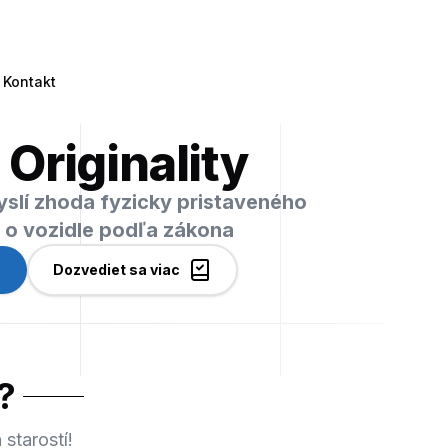
Kontakt
 Originality
myslí zhoda fyzicky pristaveného
i o vozidle podľa zákona
Dozvediet sa viac
?
starostí!