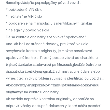
na manipuláciu alebo nelegálny pôvod vozidla.
Komplikovanejšie prípady
* poškodené VIN číslo
* nečitateľné VIN číslo
* podozrenie na manipuláciu s identifikačnými znakmi
* nelegálny pôvod vozidla
Dá sa kontrola originality absolvovať opakovane?
Áno. Ak boli odstránené dôvody, pre ktoré vozidlo
nevyhovelo kontrole originality, je možné absolvovať
opakovanú kontrolu. Presný postup závisí od charakteru
zistených nedostatkov a od požiadaviek príslušného
V praxi sa často stretávame so situáciami, keď je potrebné
pracoviska kontroly originality.
doplniť dokumentáciu, opraviť administratívne údaje alebo
vyriešiť technický problém súvisiaci s identifikáciou vozidla.
Po odstránení nedostatkov môže byť vozidlo opätovne
Aké doklady si pripraviť pri riešení problémov s kontrolou
pristavené na kontrolu originality.
originality?
Ak vozidlo neprešlo kontrolou originality, odporúča sa
pripraviť všetky dostupné dokumenty, ktoré môžu pomôcť