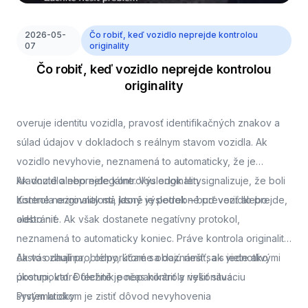
2026-05-
Čo robiť, keď vozidlo neprejde kontrolou
07
originality
Čo robiť, keď vozidlo neprejde kontrolou
originality
overuje identitu vozidla, pravosť identifikačných znakov a
súlad údajov v dokladoch s reálnym stavom vozidla. Ak
vozidlo nevyhovie, neznamená to automaticky, že je
kradnuté alebo nelegálne. Výsledok len signalizuje, že boli
Ak vozidlo neprejde kontrolou originality
zistené nezrovnalosti, ktoré je potrebné preveriť alebo
Kontrola originality má jasný výsledok – buď vozidlo prejde,
odstrániť.
alebo nie. Ak však dostanete negatívny protokol,
neznamená to automaticky koniec. Práve kontrola originality
často odhalí problémy, ktoré sa dajú riešiť, ak viete ako
Ak vás zaujíma,
, odporúčame oboznámiť sa s jednotlivými
postupovať. Dôležité je nepanikáriť a riešiť situáciu
úkonmi, ktoré technik počas kontroly vykonáva.
systematicky.
Prvým krokom je zistiť dôvod nevyhovenia