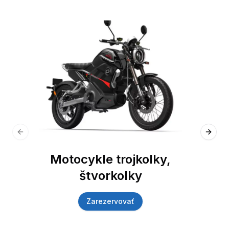
Previous slide
Next 
Motocykle trojkolky,
štvorkolky
Zarezervovať