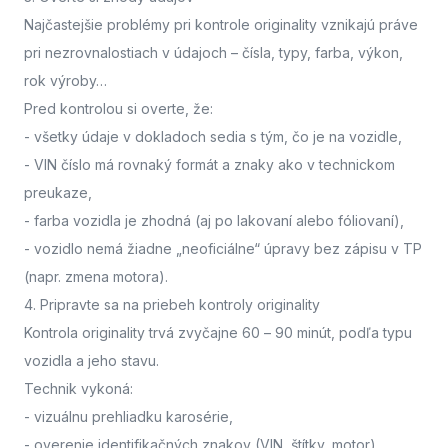
Najčastejšie problémy pri kontrole originality vznikajú práve
pri nezrovnalostiach v údajoch – čísla, typy, farba, výkon,
rok výroby…
Pred kontrolou si overte, že:
- všetky údaje v dokladoch sedia s tým, čo je na vozidle,
- VIN číslo má rovnaký formát a znaky ako v technickom
preukaze,
- farba vozidla je zhodná (aj po lakovaní alebo fóliovaní),
- vozidlo nemá žiadne „neoficiálne“ úpravy bez zápisu v TP
(napr. zmena motora).
4. Pripravte sa na priebeh kontroly originality
Kontrola originality trvá zvyčajne 60 – 90 minút
, podľa typu
vozidla a jeho stavu.
Technik vykoná:
- vizuálnu prehliadku karosérie,
- overenie identifikačných znakov (VIN, štítky, motor),