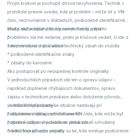
Prvým krokom je pochopiť dôvod nevyhovenia. Technik v
protokole presne uvedie, kde je problém – môže ísť o VIN
číslo, nezrovnalosti v dokladoch, poškodené identifikačné
znaky alebo zásahy do karosérie. Každý z týchto
Medzi najčastejšie dôvody nevyhovenia patria:
problémov má iné riešenie, preto je kľúčové vedieť, či ide o
*
administratívnu chybu alebo technický zásah do vozidla.
* nezrovnalosti v dokladoch
* poškodené identifikačné znaky
* zásahy do karosérie
Ako postupovať po neúspešnej kontrole originality
V jednoduchších prípadoch ide len o opravu údajov –
napríklad doplnenie chýbajúcich dokumentov, opravu
zápisu v technickom preukaze alebo doloženie pôvodu
vozidla. Komplikovanejšie situácie nastávajú pri
Jednoduchšie prípady
poškodenom alebo nečitateľnom VIN čísle, kde môže byť
* doplnenie chýbajúcich dokumentov
potrebné odborné posúdenie alebo zásah schválený
* oprava údajov v technickom preukaze
úradmi. Najvážnejšie prípady sú tie, kde existuje podozrenie
* doloženie pôvodu vozidla