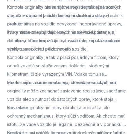
Kontrola originality
Kontrola originality preveruje všetky identifikačné znaky
nielen štátne registre, ale aj samotných
majiteľov vozidiel pred finančnými stratami a právnymi
vozidla – najmä VIN číslo, karosériu, motor a štítky. Technik
problémami.
overuje, či sa na vozidle nevykonali neoprávnené úpravy,
zvary alebo zásahy do nosných častí. Každá zmena, aj
Pri kontrole sa využívajú špeciálne meracie prístroje a
zdanlivo neškodná, môže byť znakom manipulácie alebo
databázy, ktoré umožňujú porovnať údaje so záznamami
snahy zamaskovať pôvod vozidla.
výrobcu a políciou evidovaných vozidiel.
Kontrola originality je tak v praxi posledným filtrom, ktorý
odhalí vozidlá so sfalšovanými dokladmi, stočenými
kilometrami či zle vyrazeným VIN. Vďaka tomu sa
každoročne zabráni prihláseniu stoviek kradnutých áut.
Mnohí majitelia si neuvedomujú, že neúspešná kontrola
originality môže znamenať zastavenie registrácie, zadržanie
vozidla alebo nutnosť dodatočných opráv, ktoré stoja
stovky eur.
Kontrola originality nie je byrokratická prekážka, ale
ochranný mechanizmus, ktorý slúži vodičom. Ak chcete mať
istotu, že vaše vozidlo je legálne, bezpečné a v poriadku,
nechajte si auto dôkladne preveriť.
Neváhajte a
si rýchlo, lacno a jednoducho termín cez online
dnes vám môže ušetriť