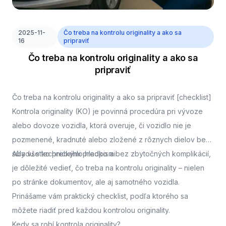
2025-11-
Čo treba na kontrolu originality a ako sa
16
pripraviť
Čo treba na kontrolu originality a ako sa
pripraviť
Čo treba na kontrolu originality a ako sa pripraviť [checklist]
Kontrola originality (KO) je povinná procedúra pri vývoze
alebo dovoze vozidla, ktorá overuje, či vozidlo nie je
pozmenené, kradnuté alebo zložené z rôznych dielov bez
súladu s technickými predpismi.
Aby všetko prebehlo hladko a bez zbytočných komplikácií,
je dôležité vedieť, čo treba na kontrolu originality – nielen
po stránke dokumentov, ale aj samotného vozidla.
Prinášame vám praktický checklist, podľa ktorého sa
môžete riadiť pred každou kontrolou originality.
Kedy sa robí kontrola originality?