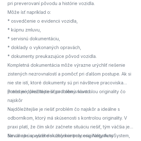
pri preverovaní pôvodu a histórie vozidla.
Môže ísť napríklad o:
* osvedčenie o evidencii vozidla,
* kúpnu zmluvu,
* servisnú dokumentáciu,
* doklady o vykonaných opravách,
* dokumenty preukazujúce pôvod vozidla.
Kompletná dokumentácia môže výrazne urýchliť riešenie
zistených nezrovnalostí a pomôcť pri ďalšom postupe. Ak si
nie ste istí, ktoré dokumenty sú pri návšteve pracoviska
potrebné, prečítajte si podrobný návod
Prečo je dôležité riešiť problém s kontrolou originality čo
.
najskôr
Najdôležitejšie je riešiť problém čo najskôr a ideálne s
odborníkom, ktorý má skúsenosti s kontrolou originality. V
praxi platí, že čím skôr začnete situáciu riešiť, tým väčšia je
šanca na úspešné dokončenie procesu. Negatívny
Neváhajte a využite služby kontroly originality AutoSystem,