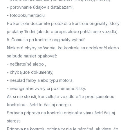
- porovnanie údajov s databázami,
- fotodokumentáciu.
Po kontrole dostanete protokol o kontrole originality, ktorý
je platný 15 dní (ak ide o prepis alebo prihlásenie vozidla).
5. Čomu sa pri kontrole originality vyhnúť
Niektoré chyby spôsobia, že kontrola sa nedokončí alebo
sa bude musieť opakovať:
- nečitateľné alebo
,
- chýbajúce dokumenty,
- nesúlad farby alebo typu motora,
- neoriginálne zvary či pozmenené štítky.
Ak si nie ste istí,
konzultujte vozidlo ešte pred samotnou
kontrolou
– šetrí to čas aj energiu.
Správna príprava na kontrolu originality vám ušetrí čas aj
starosti
Príprava na kontrolu originality nie je náročná, ak viete, čo