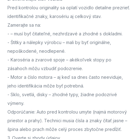
Pred kontrolou originality sa oplatí vozidlo detailne prezrieť.
identifikačné znaky, karosériu aj celkový stav.
Zamerajte sa na:
-
– musí byť čitateľné, nezhrdzavé a zhodné s dokladmi.
- Štítky a nálepky výrobcu
– mali by byť originálne,
nepoškodené, neodlepené.
- Karoséria a zvarové spoje
– akékoľvek stopy po
zásahoch môžu vzbudiť podozrenie.
- Motor a číslo motora
– aj keď sa dnes často neeviduje,
jeho identifikácia môže byť potrebná.
- Sklo, svetlá, disky
– zhodné typy, žiadne podozrivé
výmeny.
Odporúčanie: Auto pred kontrolou umyte (najmä motorový
priestor a prahy). Technici musia čísla a znaky čítať jasne –
špina alebo prach môže celý proces zbytočne predĺžiť.
3. Overte si zhody údajov