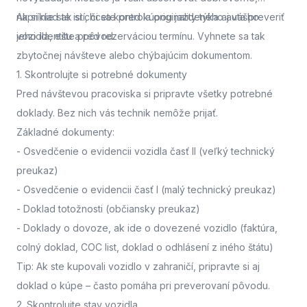
napríklad ak si chcete pred kúpou jazdeného auta preveriť
Ak si nie ste istí, či sa kontrola originality týka aj vášho
jeho identitu a pôvod.
vozidla,
ešte pred rezerváciou termínu. Vyhnete sa tak
zbytočnej návšteve alebo chýbajúcim dokumentom.
1. Skontrolujte si potrebné dokumenty
Pred návštevou pracoviska
si pripravte všetky potrebné
doklady. Bez nich vás technik nemôže prijať.
Základné dokumenty:
-
Osvedčenie o evidencii vozidla časť II
(veľký technický
preukaz)
-
Osvedčenie o evidencii časť I
(malý technický preukaz)
-
Doklad totožnosti
(občiansky preukaz)
-
Doklady o dovoze, ak ide o dovezené vozidlo
(faktúra,
colný doklad, COC list, doklad o odhlásení z iného štátu)
Tip: Ak ste kupovali vozidlo v zahraničí, pripravte si aj
doklad o kúpe – často pomáha pri preverovaní pôvodu.
2. Skontrolujte stav vozidla