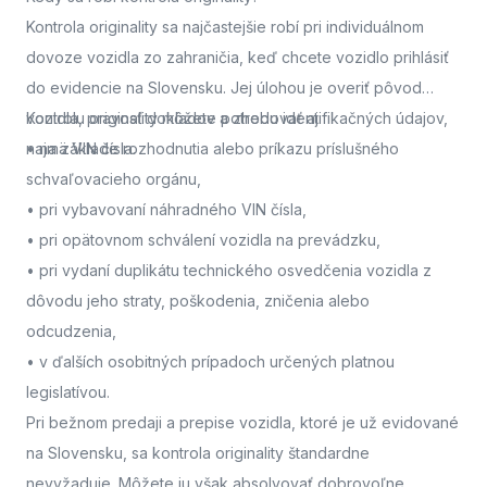
Kontrola originality sa najčastejšie robí pri individuálnom
dovoze vozidla zo zahraničia, keď chcete vozidlo prihlásiť
do evidencie na Slovensku. Jej úlohou je overiť pôvod
vozidla, pravosť dokladov a zhodu identifikačných údajov,
Kontrolu originality môžete potrebovať aj:
najmä VIN čísla.
• na základe rozhodnutia alebo príkazu príslušného
schvaľovacieho orgánu,
• pri vybavovaní náhradného VIN čísla,
• pri opätovnom schválení vozidla na prevádzku,
• pri vydaní duplikátu technického osvedčenia vozidla z
dôvodu jeho straty, poškodenia, zničenia alebo
odcudzenia,
• v ďalších osobitných prípadoch určených platnou
legislatívou.
Pri bežnom predaji a prepise vozidla, ktoré je už evidované
na Slovensku, sa kontrola originality štandardne
nevyžaduje. Môžete ju však absolvovať dobrovoľne,