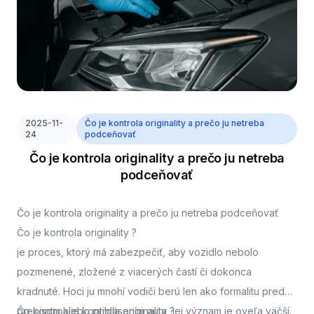
2025-11-
Čo je kontrola originality a prečo ju netreba
24
podceňovať
Čo je kontrola originality a prečo ju netreba
podceňovať
Čo je kontrola originality a prečo ju netreba podceňovať
Čo je kontrola originality ?
je proces, ktorý má zabezpečiť, aby vozidlo nebolo
pozmenené, zložené z viacerých častí či dokonca
kradnuté. Hoci ju mnohí vodiči berú len ako formalitu pred
prepisom alebo prihlásením auta, jej význam je oveľa väčší.
Čo kontroluje kontrola originality ?