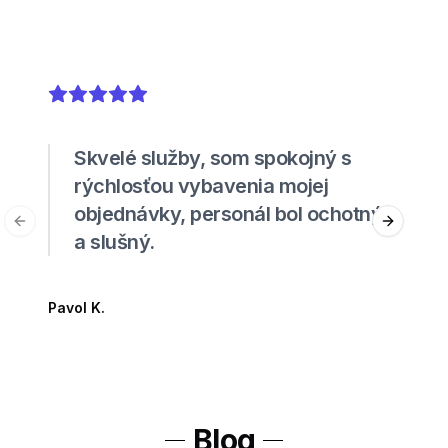
5
out of 5 stars
Skvelé služby, som spokojný s
rýchlosťou vybavenia mojej
objednávky, personál bol ochotný
Previous slide
Next sli
a slušný.
Pavol K.
Blog