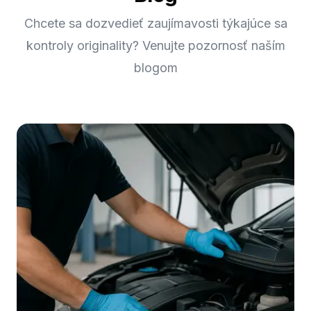
Chcete sa dozvedieť zaujímavosti týkajúce sa
kontroly originality? Venujte pozornosť naším
blogom