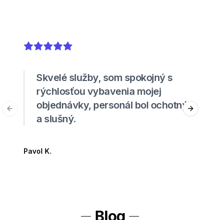
5
out of 5 stars
Skvelé služby, som spokojný s
rýchlosťou vybavenia mojej
objednávky, personál bol ochotný
Previous slide
Next sli
a slušný.
Pavol K.
Blog