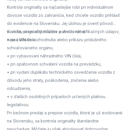
Kontrola originality sa najčastejšie robí pri individuálnom
dovoze vozidla zo zahraničia, keď chcete vozidlo prihlásiť
do evidencie na Slovensku. Jej úlohou je overiť pôvod
vozidla, pravosť dokladov a zhodu identifikačných údajov,
Kontrolu originality môžete potrebovať aj:
najmä VIN čísla.
• na základe rozhodnutia alebo príkazu príslušného
schvaľovacieho orgánu,
• pri vybavovaní náhradného VIN čísla,
• pri opätovnom schválení vozidla na prevádzku,
• pri vydaní duplikátu technického osvedčenia vozidla z
dôvodu jeho straty, poškodenia, zničenia alebo
odcudzenia,
• v ďalších osobitných prípadoch určených platnou
legislatívou.
Pri bežnom predaji a prepise vozidla, ktoré je už evidované
na Slovensku, sa kontrola originality štandardne
nevyžaduje. Môžete ju však absolvovať dobrovoľne,