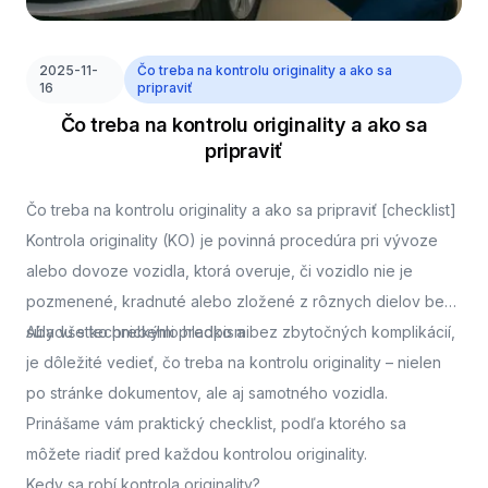
2025-11-
Čo treba na kontrolu originality a ako sa
16
pripraviť
Čo treba na kontrolu originality a ako sa
pripraviť
Čo treba na kontrolu originality a ako sa pripraviť [checklist]
Kontrola originality (KO) je povinná procedúra pri vývoze
alebo dovoze vozidla, ktorá overuje, či vozidlo nie je
pozmenené, kradnuté alebo zložené z rôznych dielov bez
súladu s technickými predpismi.
Aby všetko prebehlo hladko a bez zbytočných komplikácií,
je dôležité vedieť, čo treba na kontrolu originality – nielen
po stránke dokumentov, ale aj samotného vozidla.
Prinášame vám praktický checklist, podľa ktorého sa
môžete riadiť pred každou kontrolou originality.
Kedy sa robí kontrola originality?