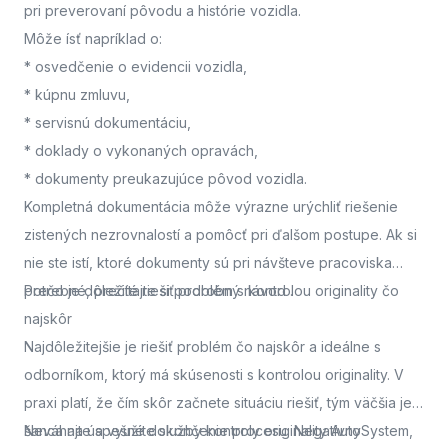
pri preverovaní pôvodu a histórie vozidla.
Môže ísť napríklad o:
* osvedčenie o evidencii vozidla,
* kúpnu zmluvu,
* servisnú dokumentáciu,
* doklady o vykonaných opravách,
* dokumenty preukazujúce pôvod vozidla.
Kompletná dokumentácia môže výrazne urýchliť riešenie
zistených nezrovnalostí a pomôcť pri ďalšom postupe. Ak si
nie ste istí, ktoré dokumenty sú pri návšteve pracoviska
potrebné, prečítajte si podrobný návod
Prečo je dôležité riešiť problém s kontrolou originality čo
.
najskôr
Najdôležitejšie je riešiť problém čo najskôr a ideálne s
odborníkom, ktorý má skúsenosti s kontrolou originality. V
praxi platí, že čím skôr začnete situáciu riešiť, tým väčšia je
šanca na úspešné dokončenie procesu. Negatívny
Neváhajte a využite služby kontroly originality AutoSystem,