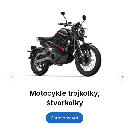
Previous slide
Next 
Motocykle trojkolky,
štvorkolky
Zarezervovať