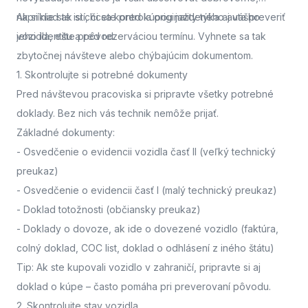
napríklad ak si chcete pred kúpou jazdeného auta preveriť
Ak si nie ste istí, či sa kontrola originality týka aj vášho
jeho identitu a pôvod.
vozidla,
ešte pred rezerváciou termínu. Vyhnete sa tak
zbytočnej návšteve alebo chýbajúcim dokumentom.
1. Skontrolujte si potrebné dokumenty
Pred návštevou pracoviska
si pripravte všetky potrebné
doklady. Bez nich vás technik nemôže prijať.
Základné dokumenty:
-
Osvedčenie o evidencii vozidla časť II
(veľký technický
preukaz)
-
Osvedčenie o evidencii časť I
(malý technický preukaz)
-
Doklad totožnosti
(občiansky preukaz)
-
Doklady o dovoze, ak ide o dovezené vozidlo
(faktúra,
colný doklad, COC list, doklad o odhlásení z iného štátu)
Tip: Ak ste kupovali vozidlo v zahraničí, pripravte si aj
doklad o kúpe – často pomáha pri preverovaní pôvodu.
2. Skontrolujte stav vozidla