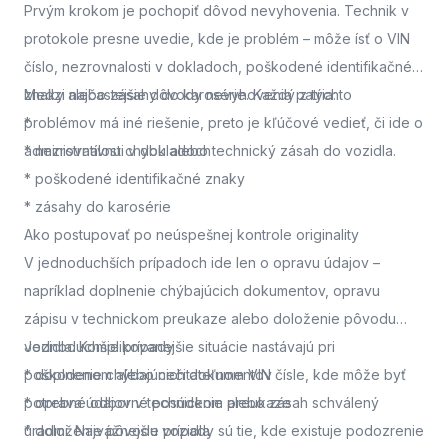
Prvým krokom je pochopiť dôvod nevyhovenia. Technik v
protokole presne uvedie, kde je problém – môže ísť o VIN
číslo, nezrovnalosti v dokladoch, poškodené identifikačné
znaky alebo zásahy do karosérie. Každý z týchto
Medzi najčastejšie dôvody nevyhovenia patria:
problémov má iné riešenie, preto je kľúčové vedieť, či ide o
*
administratívnu chybu alebo technický zásah do vozidla.
* nezrovnalosti v dokladoch
* poškodené identifikačné znaky
* zásahy do karosérie
Ako postupovať po neúspešnej kontrole originality
V jednoduchších prípadoch ide len o opravu údajov –
napríklad doplnenie chýbajúcich dokumentov, opravu
zápisu v technickom preukaze alebo doloženie pôvodu
vozidla. Komplikovanejšie situácie nastávajú pri
Jednoduchšie prípady
poškodenom alebo nečitateľnom VIN čísle, kde môže byť
* doplnenie chýbajúcich dokumentov
potrebné odborné posúdenie alebo zásah schválený
* oprava údajov v technickom preukaze
úradmi. Najvážnejšie prípady sú tie, kde existuje podozrenie
* doloženie pôvodu vozidla