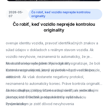
2026-05-
Čo robiť, keď vozidlo neprejde kontrolou
07
originality
Čo robiť, keď vozidlo neprejde kontrolou
originality
overuje identitu vozidla, pravosť identifikačných znakov a
súlad údajov v dokladoch s reálnym stavom vozidla. Ak
vozidlo nevyhovie, neznamená to automaticky, že je
kradnuté alebo nelegálne. Výsledok len signalizuje, že boli
Ak vozidlo neprejde kontrolou originality
zistené nezrovnalosti, ktoré je potrebné preveriť alebo
Kontrola originality má jasný výsledok – buď vozidlo prejde,
odstrániť.
alebo nie. Ak však dostanete negatívny protokol,
neznamená to automaticky koniec. Práve kontrola originality
často odhalí problémy, ktoré sa dajú riešiť, ak viete ako
Ak vás zaujíma,
, odporúčame oboznámiť sa s jednotlivými
postupovať. Dôležité je nepanikáriť a riešiť situáciu
úkonmi, ktoré technik počas kontroly vykonáva.
systematicky.
Prvým krokom je zistiť dôvod nevyhovenia