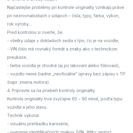
Najčastejšie problémy pri kontrole originality vznikajú práve
pri nezrovnalostiach v údajoch – čísla, typy, farba, výkon,
rok výroby…
Pred kontrolou si overte, že:
- všetky údaje v dokladoch sedia s tým, čo je na vozidle,
- VIN číslo má rovnaký formát a znaky ako v technickom
preukaze,
- farba vozidla je zhodná (aj po lakovaní alebo fóliovaní),
- vozidlo nemá žiadne „neoficiálne“ úpravy bez zápisu v TP
(napr. zmena motora).
4. Pripravte sa na priebeh kontroly originality
Kontrola originality trvá zvyčajne 60 – 90 minút
, podľa typu
vozidla a jeho stavu.
Technik vykoná:
- vizuálnu prehliadku karosérie,
- overenie identifikačných znakov (VIN, štítky, motor),