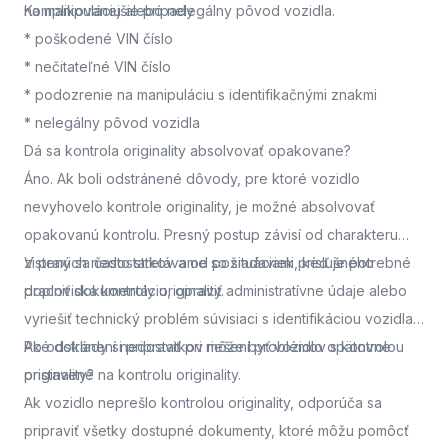
na manipuláciu alebo nelegálny pôvod vozidla.
Komplikovanejšie prípady
* poškodené VIN číslo
* nečitateľné VIN číslo
* podozrenie na manipuláciu s identifikačnými znakmi
* nelegálny pôvod vozidla
Dá sa kontrola originality absolvovať opakovane?
Áno. Ak boli odstránené dôvody, pre ktoré vozidlo
nevyhovelo kontrole originality, je možné absolvovať
opakovanú kontrolu. Presný postup závisí od charakteru
zistených nedostatkov a od požiadaviek príslušného
V praxi sa často stretávame so situáciami, keď je potrebné
pracoviska kontroly originality.
doplniť dokumentáciu, opraviť administratívne údaje alebo
vyriešiť technický problém súvisiaci s identifikáciou vozidla.
Po odstránení nedostatkov môže byť vozidlo opätovne
Aké doklady si pripraviť pri riešení problémov s kontrolou
pristavené na kontrolu originality.
originality?
Ak vozidlo neprešlo kontrolou originality, odporúča sa
pripraviť všetky dostupné dokumenty, ktoré môžu pomôcť