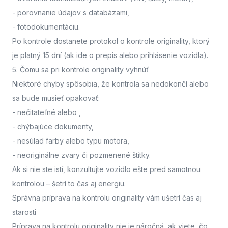
- porovnanie údajov s databázami,
- fotodokumentáciu.
Po kontrole dostanete protokol o kontrole originality, ktorý
je platný 15 dní (ak ide o prepis alebo prihlásenie vozidla).
5. Čomu sa pri kontrole originality vyhnúť
Niektoré chyby spôsobia, že kontrola sa nedokončí alebo
sa bude musieť opakovať:
- nečitateľné alebo
,
- chýbajúce dokumenty,
- nesúlad farby alebo typu motora,
- neoriginálne zvary či pozmenené štítky.
Ak si nie ste istí,
konzultujte vozidlo ešte pred samotnou
kontrolou
– šetrí to čas aj energiu.
Správna príprava na kontrolu originality vám ušetrí čas aj
starosti
Príprava na kontrolu originality nie je náročná, ak viete, čo