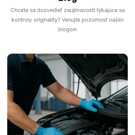
Chcete sa dozvedieť zaujímavosti týkajúce sa
kontroly originality? Venujte pozornosť naším
blogom