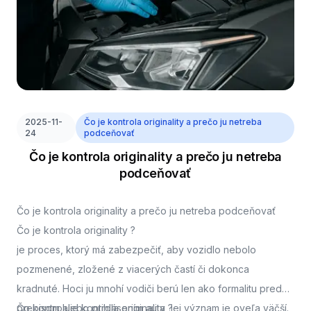
2025-11-
Čo je kontrola originality a prečo ju netreba
24
podceňovať
Čo je kontrola originality a prečo ju netreba
podceňovať
Čo je kontrola originality a prečo ju netreba podceňovať
Čo je kontrola originality ?
je proces, ktorý má zabezpečiť, aby vozidlo nebolo
pozmenené, zložené z viacerých častí či dokonca
kradnuté. Hoci ju mnohí vodiči berú len ako formalitu pred
prepisom alebo prihlásením auta, jej význam je oveľa väčší.
Čo kontroluje kontrola originality ?