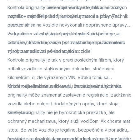
Kontrola originality
Kontrola originality preveruje všetky identifikačné znaky
nielen štátne registre, ale aj samotných
majiteľov vozidiel pred finančnými stratami a právnymi
vozidla – najmä VIN číslo, karosériu, motor a štítky. Technik
problémami.
overuje, či sa na vozidle nevykonali neoprávnené úpravy,
zvary alebo zásahy do nosných častí. Každá zmena, aj
Pri kontrole sa využívajú špeciálne meracie prístroje a
zdanlivo neškodná, môže byť znakom manipulácie alebo
databázy, ktoré umožňujú porovnať údaje so záznamami
snahy zamaskovať pôvod vozidla.
výrobcu a políciou evidovaných vozidiel.
Kontrola originality je tak v praxi posledným filtrom, ktorý
odhalí vozidlá so sfalšovanými dokladmi, stočenými
kilometrami či zle vyrazeným VIN. Vďaka tomu sa
každoročne zabráni prihláseniu stoviek kradnutých áut.
Mnohí majitelia si neuvedomujú, že neúspešná kontrola
originality môže znamenať zastavenie registrácie, zadržanie
vozidla alebo nutnosť dodatočných opráv, ktoré stoja
stovky eur.
Kontrola originality nie je byrokratická prekážka, ale
ochranný mechanizmus, ktorý slúži vodičom. Ak chcete mať
istotu, že vaše vozidlo je legálne, bezpečné a v poriadku,
nechajte si auto dôkladne preveriť.
Neváhajte a
si rýchlo, lacno a jednoducho termín cez online
dnes vám môže ušetriť