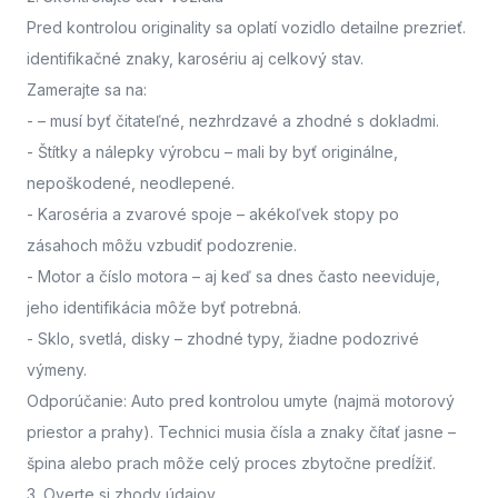
Pred kontrolou originality sa oplatí vozidlo detailne prezrieť.
identifikačné znaky, karosériu aj celkový stav.
Zamerajte sa na:
-
– musí byť čitateľné, nezhrdzavé a zhodné s dokladmi.
- Štítky a nálepky výrobcu
– mali by byť originálne,
nepoškodené, neodlepené.
- Karoséria a zvarové spoje
– akékoľvek stopy po
zásahoch môžu vzbudiť podozrenie.
- Motor a číslo motora
– aj keď sa dnes často neeviduje,
jeho identifikácia môže byť potrebná.
- Sklo, svetlá, disky
– zhodné typy, žiadne podozrivé
výmeny.
Odporúčanie: Auto pred kontrolou umyte (najmä motorový
priestor a prahy). Technici musia čísla a znaky čítať jasne –
špina alebo prach môže celý proces zbytočne predĺžiť.
3. Overte si zhody údajov