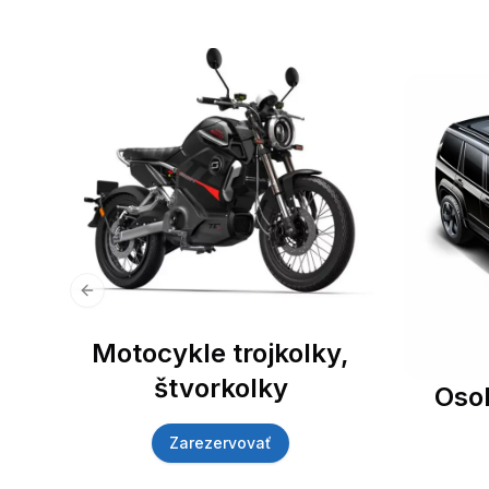
Previous slide
Motocykle trojkolky,
štvorkolky
Oso
Zarezervovať