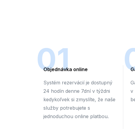
01
Objednávka online
G
Systém rezervácií je dostupný
G
24 hodín denne 7dní v týždni
v
kedykoľvek si zmyslíte, že naše
b
služby potrebujete s
jednoduchou online platbou.