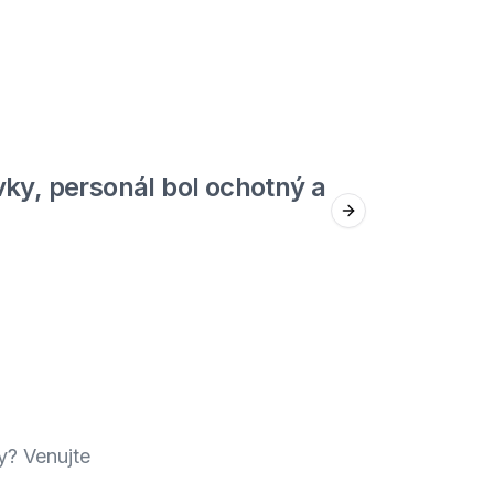
5
out of 5
ky, personál bol ochotný a
Jed
Next slide
Štefan F.
y? Venujte