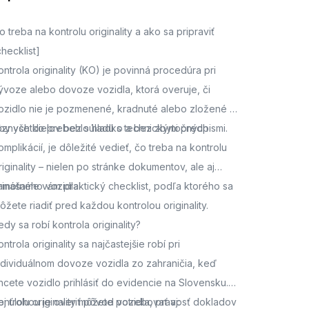
o treba na kontrolu originality a ako sa pripraviť
checklist]
ontrola originality (KO) je povinná procedúra pri
ývoze alebo dovoze vozidla, ktorá overuje, či
ozidlo nie je pozmenené, kradnuté alebo zložené z
ôznych dielov bez súladu s technickými predpismi.
by všetko prebehlo hladko a bez zbytočných
omplikácií, je dôležité vedieť, čo treba na kontrolu
riginality – nielen po stránke dokumentov, ale aj
amotného vozidla.
rinášame vám praktický checklist, podľa ktorého sa
ôžete riadiť pred každou kontrolou originality.
edy sa robí kontrola originality?
ontrola originality sa najčastejšie robí pri
ndividuálnom dovoze vozidla zo zahraničia, keď
hcete vozidlo prihlásiť do evidencie na Slovensku.
ej úlohou je overiť pôvod vozidla, pravosť dokladov
ontrolu originality môžete potrebovať aj: