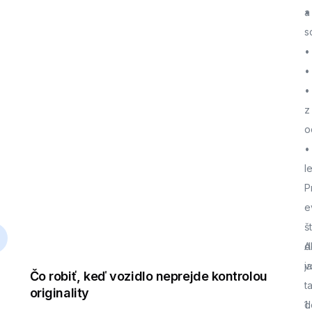
a
•
s
•
•
•
z
o
•
l
P
e
š
d
A
j
v
Čo robiť, keď vozidlo neprejde kontrolou
t
originality
d
1