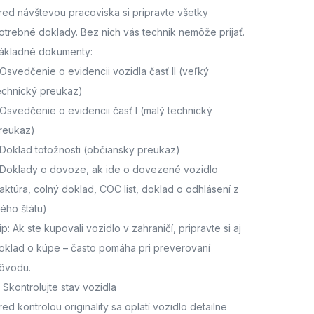
red návštevou pracoviska
si pripravte všetky
otrebné doklady. Bez nich vás technik nemôže prijať.
ákladné dokumenty:
Osvedčenie o evidencii vozidla časť II
(veľký
echnický preukaz)
Osvedčenie o evidencii časť I
(malý technický
reukaz)
Doklad totožnosti
(občiansky preukaz)
Doklady o dovoze, ak ide o dovezené vozidlo
faktúra, colný doklad, COC list, doklad o odhlásení z
ného štátu)
ip: Ak ste kupovali vozidlo v zahraničí, pripravte si aj
oklad o kúpe – často pomáha pri preverovaní
ôvodu.
. Skontrolujte stav vozidla
red kontrolou originality sa oplatí vozidlo detailne