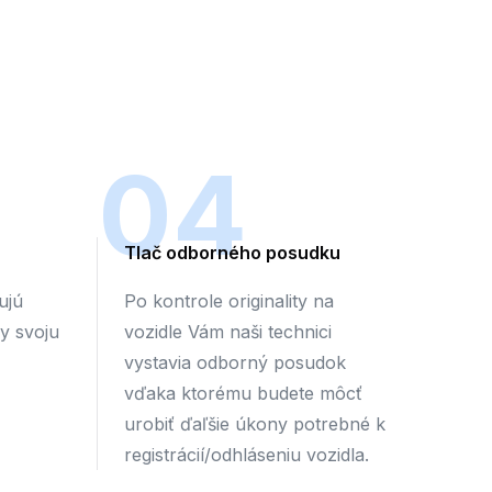
04
Tlač odborného posudku
ujú
Po kontrole originality na
by svoju
vozidle Vám naši technici
vystavia odborný posudok
vďaka ktorému budete môcť
urobiť ďaľšie úkony potrebné k
registrácií/odhláseniu vozidla.