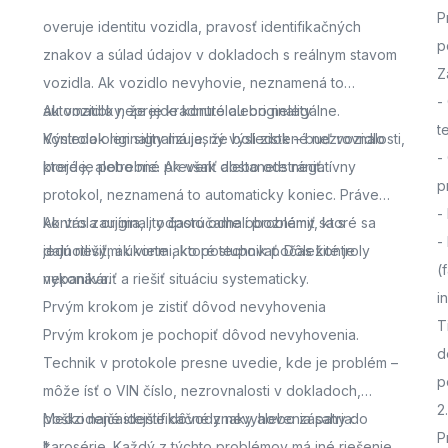
P
overuje identitu vozidla, pravosť identifikačných
p
znakov a súlad údajov v dokladoch s reálnym stavom
Z
vozidla. Ak vozidlo nevyhovie, neznamená to
-
automaticky, že je kradnuté alebo nelegálne.
Ak vozidlo neprejde kontrolou originality
t
Výsledok len signalizuje, že boli zistené nezrovnalosti,
Kontrola originality má jasný výsledok – buď vozidlo
-
ktoré je potrebné preveriť alebo odstrániť.
prejde, alebo nie. Ak však dostanete negatívny
p
protokol, neznamená to automaticky koniec. Práve
-
kontrola originality často odhalí problémy, ktoré sa
Ak vás zaujíma,
, odporúčame oboznámiť sa s
-
dajú riešiť, ak viete ako postupovať. Dôležité je
jednotlivými úkonmi, ktoré technik počas kontroly
(
nepanikáriť a riešiť situáciu systematicky.
vykonáva.
i
Prvým krokom je zistiť dôvod nevyhovenia
T
Prvým krokom je pochopiť dôvod nevyhovenia.
d
Technik v protokole presne uvedie, kde je problém –
p
môže ísť o VIN číslo, nezrovnalosti v dokladoch,
2
poškodené identifikačné znaky alebo zásahy do
Medzi najčastejšie dôvody nevyhovenia patria:
P
karosérie. Každý z týchto problémov má iné riešenie,
*