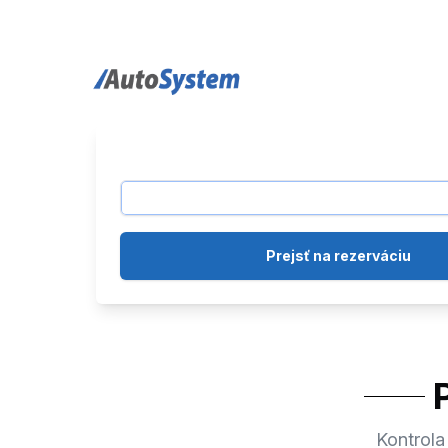
auto-system logo
Prejsť na rezerváciu
Kontrola