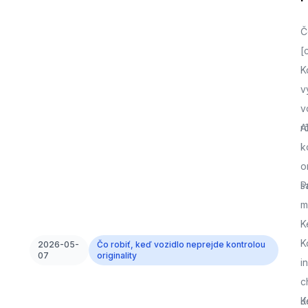
Č
[
K
v
v
r
A
k
o
s
P
m
K
K
2026-05-
Čo robiť, keď vozidlo neprejde kontrolou
07
originality
i
c
J
K