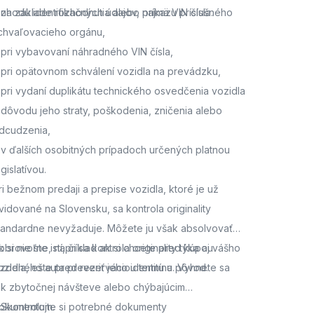
 zhodu identifikačných údajov, najmä VIN čísla.
 na základe rozhodnutia alebo príkazu príslušného
chvaľovacieho orgánu,
 pri vybavovaní náhradného VIN čísla,
 pri opätovnom schválení vozidla na prevádzku,
 pri vydaní duplikátu technického osvedčenia vozidla
 dôvodu jeho straty, poškodenia, zničenia alebo
dcudzenia,
 v ďalších osobitných prípadoch určených platnou
egislatívou.
ri bežnom predaji a prepise vozidla, ktoré je už
vidované na Slovensku, sa kontrola originality
tandardne nevyžaduje. Môžete ju však absolvovať
obrovoľne, napríklad ak si chcete pred kúpou
k si nie ste istí, či sa kontrola originality týka aj vášho
azdeného auta preveriť jeho identitu a pôvod.
ozidla,
ešte pred rezerváciou termínu. Vyhnete sa
ak zbytočnej návšteve alebo chýbajúcim
okumentom.
. Skontrolujte si potrebné dokumenty