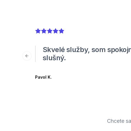
5
out of 5 stars
Skvelé služby, som spokojn
slušný.
Previous slide
Pavol K.
Chcete sa