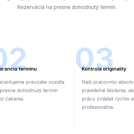
Rezervácia na presne dohodnutý termín.
02
03
arancia termínu
Kontrola originality
arantujeme prevzatie vozidla
Naši pracovníci absolv
 presne dohodnutý termín
pravidelné školenia, a
ez čakania.
prácu zvládali rýchlo a
profesionálne.