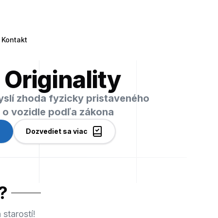
Kontakt
 Originality
myslí zhoda fyzicky pristaveného
i o vozidle podľa zákona
Dozvediet sa viac
?
starostí!